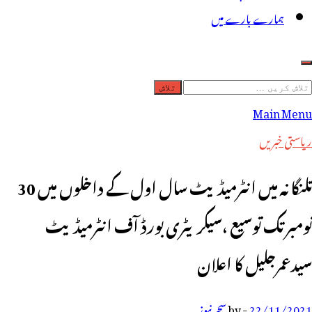
ہمارے بارے میں
لاش
ریں
Main Menu
رائے:
ریاستی خبریں
تلنگانہ میں انٹرمیڈیٹ سال اول کے داخلوں میں 30
نومبر تک توسیع ،سیکریٹری بورڈ آف انٹرمیڈیٹ
سیدعمرجلیل کا اعلان
22/11/2021
-
by
سحر نیوز