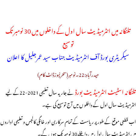
تلنگانہ میں انٹرمیڈیٹ سال اول کے داخلوں میں 30 نومبر تک
توسیع
سیکریٹری بورڈ آف انٹرمیڈیٹ جناب سید عمرجلیل کا اعلان
حیدرآباد:22۔نومبر(سحرنیوزڈاٹ کام)
تلنگانہ اسٹیٹ انٹرمیڈیٹ بورڈ
نے جاریہ سال تعلیمی 2021-22کے لیے
انٹرمیڈیٹ سال اول کے داخلو ں میں آج توسیع کی ہے۔
اب قطعی موقع کے طور پر ریاست کے تمام سرکاری اور خانگی کالجس و تعلیمی اداروں
میں انٹرمیڈیٹ سال اول میں داخلے 30 نومبر تک ہوں گے۔