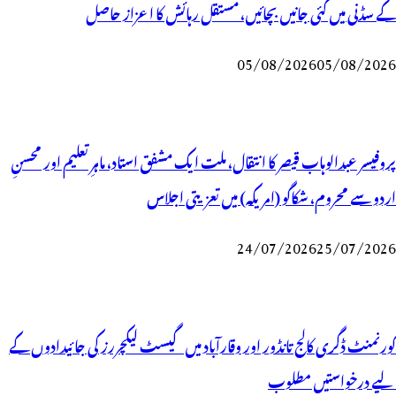
کے سڈنی میں کئی جانیں بچائیں، مستقل رہائش کا اعزاز حاصل
05/08/2026
05/08/2026
پروفیسر عبدالوہاب قیصر کا انتقال، ملت ایک مشفق استاد، ماہرِتعلیم اور محسنِ
اردو سے محروم، شکاگو (امریکہ) میں تعزیتی اجلاس
24/07/2026
25/07/2026
گورنمنٹ ڈگری کالج تانڈور اور وقارآباد میں گیسٹ لیکچررز کی جائیدادوں کے
لیے درخواستیں مطلوب