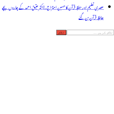
عصری تعلیم اور حفظِ قرآن کا حسین امتزاج، ڈاکٹر عتیق احمد کے چاروں بچے
حافظِ قرآن بن گئے
لاش
ریں
رائے: