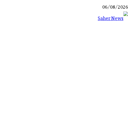
Ski
06/08/2026
t
conten
Saher News
نیوز پورٹل