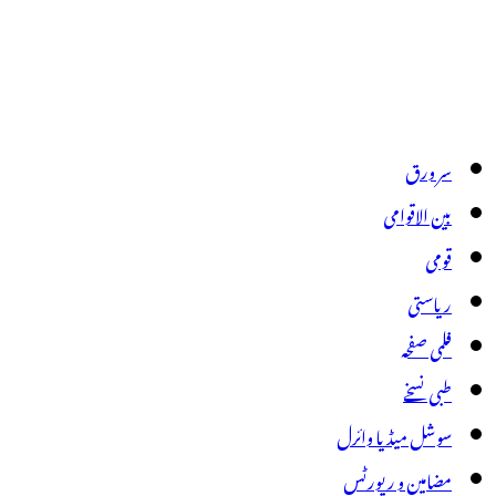
سر ورق
بین الاقوامی
قومی
ریاستی
فلمی صفحہ
طبی نسخے
سوشل میڈیا وائرل
مضامین و رپورٹس