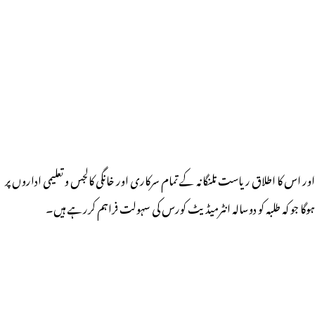
اور اس کا اطلاق ریاست تلنگانہ کے تمام سرکاری اور خانگی کالجس و تعلیمی اداروں پر
ہوگا جو کہ طلبہ کو دوسالہ انٹرمیڈیٹ کورس کی سہولت فراہم کررہے ہیں۔