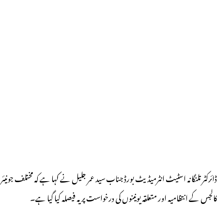
ڈائرکٹر تلنگانہ اسٹیٹ انٹرمیڈیٹ بورڈ جناب سید عمر جلیل نے کہا ہے کہ مختلف جونیئر
کالجس کے انتظامیہ اور متعلقہ یونینوں کی درخواست پر یہ فیصلہ کیا گیا ہے۔