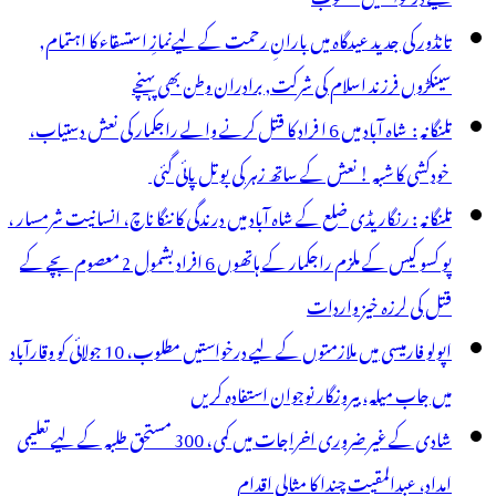
تانڈور کی جدید عیدگاہ میں بارانِ رحمت کے لیےنمازِ استسقاء کا اہتمام,
سینکڑوں فرزند اسلام کی شرکت, برادران وطن بھی پہنچے
تلنگانہ : شاہ آباد میں 6 ا فراد کا قتل کرنے والے راجکمار کی نعش دستیاب،
خودکشی کا شبہ ! نعش کے ساتھ زہر کی بوتل پائی گئی
تلنگانہ : رنگاریڈی ضلع کے شاہ آباد میں درندگی کا ننگا ناچ، انسانیت شرمسار ،
پو کسو کیس کے ملزم راجکمار کے ہاتھوں 6 افراد بشمول 2 معصوم بچے کے
قتل کی لرزہ خیز واردات
اپولو فارمیسی میں ملازمتوں کے لیے درخواستیں مطلوب، 10 جولائی کو وقارآباد
میں جاب میلہ، بیروزگار نوجوان استفادہ کریں
شادی کے غیر ضروری اخراجات میں کمی، 300 مستحق طلبہ کے لیے تعلیمی
امداد، عبدالمقیت چندا کا مثالی اقدام