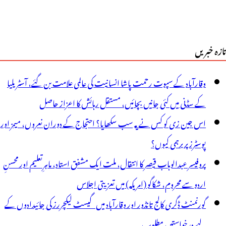
تازہ خبریں
وقارآباد کے سپوت رحمت پاشا انسانیت کی عالمی علامت بن گئے، آسٹریلیا
کے سڈنی میں کئی جانیں بچائیں، مستقل رہائش کا اعزاز حاصل
اس جین زی کو کس نے یہ سب سکھایا؟ احتجاج کے دوران نعروں، میمز اور
پوسٹرز پر برہمی کیوں؟
پروفیسر عبدالوہاب قیصر کا انتقال، ملت ایک مشفق استاد، ماہرِتعلیم اور محسنِ
اردو سے محروم، شکاگو (امریکہ) میں تعزیتی اجلاس
گورنمنٹ ڈگری کالج تانڈور اور وقارآباد میں گیسٹ لیکچررز کی جائیدادوں کے
لیے درخواستیں مطلوب