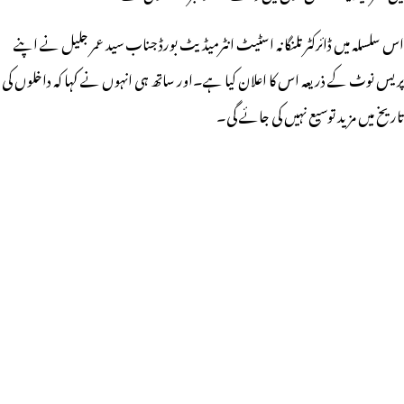
اس سلسلہ میں ڈائرکٹر تلنگانہ اسٹیٹ انٹرمیڈیٹ بورڈ جناب سید عمر جلیل نے اپنے
پریس نوٹ کے ذریعہ اس کا اعلان کیا ہے۔اور ساتھ ہی انہوں نے کہا کہ داخلوں کی
تاریخ میں مزید توسیع نہیں کی جائے گی۔