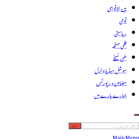
بین الاقوامی
قومی
ریاستی
فلمی صفحہ
طبی نسخے
سوشل میڈیا وائرل
مضامین و رپورٹس
ہمارے بارے میں
لاش
ریں
Main Menu