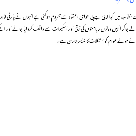
 سے خطاب میں کہا کہ بی جے پی عوامی اعتماد سے محروم ہوگئی ہے انہوں نے پارٹی قائدی
لے جاکر انہیں دونوں ریاستوں کی ترقی اور اسکیمات سے واقف کروایا جائے اور انکے ساتھ
 کرتے ہوئے عوام کو مشکلات کا شکار بنارہی ہے۔