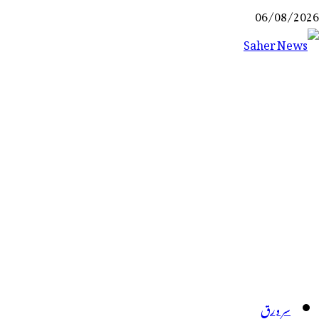
Ski
06/08/2026
t
conten
Saher News
نیوز پورٹل
سر ورق