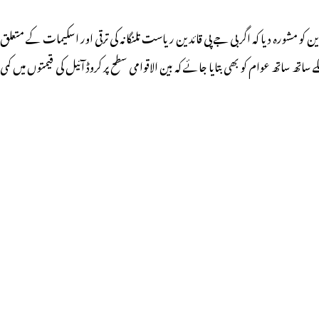
ن کو مشورہ دیا کہ اگر بی جے پی قائدین ریاست تلنگانہ کی ترقی اور اسکیمات کے متعلق
 ساتھ عوام کو بھی بتایا جائے کہ بین الاقوامی سطح پر کروڈ آئیل کی قیمتوں میں کمی