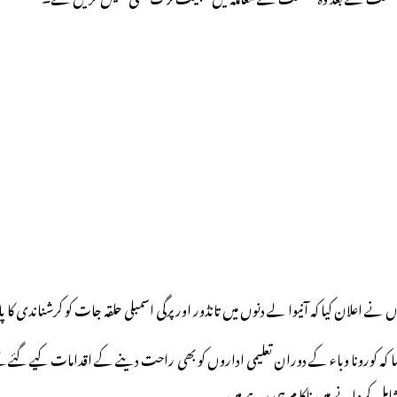
نے اعلان کیا کہ آنیوا لے دنوں میں تانڈور اور پرگی اسمبلی حلقہ جات کو کرشناندی کا پ
ہ کورونا وباء کے دوران تعلیمی اداروں کو بھی راحت دینے کے اقدامات کیے گئے تھے
ں شامل کروانے میں ناکا م ہی رہے ہیں۔