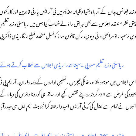
وزیر فینانس یہاں کے آریا ویشیاء کلیانہ منڈپم میں ٹی آر ایس پارٹی قائدین او
پیش نظر منعقدہ اجلاس سے بھی ہریش راؤ نے خطاب کیا جس میں ریاستی وزیر تعلیم پی۔ 
وی نرسمہا راؤسرابھی وانی دیوی، رکن قانون سا ز کونسل متحدہ ضلع رنگاریڈی ڈاکٹر
ریاستی وزیر تعلیم مسز پی ۔سبیتا اندرا ریڈی اجلاس سے خطاب کرتے ہوئے
اس اجلاس میں موجود وکلاء ، خانگی ٹیچرس ، تعلیمی اداروں کے ذمہ داران، آرایم پ
بہبود کی غرض سے 25؍کروڑ روپئے مختص کیے اور ساتھ ہی کورونا وائ
انہوں نے تمام سے اپیل کی کہ ٹی آرایس امیدوارحلقہ گرائجویٹ ایم ایل سی حیدرآباد ، 
تانڈور میں منعقدہ اجلاس میں ریاستی وزراء ، ایم ایل سی ، ایم ایل اے ، ڈ