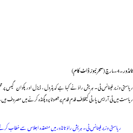
تانڈور
۔4۔مارچ (
سحر نیوز ڈاٹ کام
)
ریاستی وزیر فینانس ٹی۔ ہریش راؤ نے کہا ہے کہ پٹرول ، ڈیزل اور پکوان گیس پر م
ریاست میں ٹی آرایس پارٹی کیخلاف قدم قدم پرجھوٹا پروپگنڈہ کرنے میں مصروف ہیں
ریاستی وزیر فینانس ٹی۔ ہریش راؤ تانڈور میں منعقدہ اجلاس سے خطاب کر