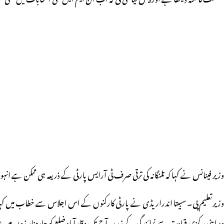
وزیر فینانس نے کہا کہ تلنگانہ کی ترقی صرف ٹی آرایس پارٹی کے ذریعہ ہی ممکن ہے انہوں 
وزیرتعلیم پی۔ سبیتا اندراریڈی نے پارٹی کارکنوں کے اس اجلاس سے خطاب میں کہا ک
وہ اپنی مرکزی قیادت سے نمائندگی کے زریعہ آج تک وقارآباد ضلع کو چارمینار زون می