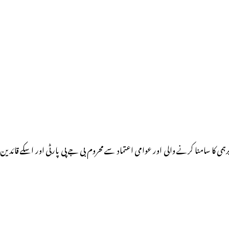
ی کا سامنا کرنے والی اور عوامی اعتماد سے محروم بی جے پی پارٹی اور اسکے قائدین