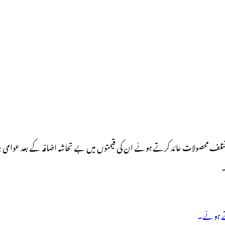
ختلف محصولات عائد کرتے ہوئے ان کی قیمتوں میں بے تحاشہ اضافہ کے بعد عوامی برہم
۔
تے ہوئے۔