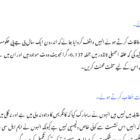
ئے۔
 ہے اس کے لیے سخت محنت کریں۔
لاس سے خطاب کرتے ہوئے۔
لہ میں نہیں ہیں انہوں نے ریمارک کیا کہ کانگریس کا وجود نہ دلی میں ہے اور نہ گلی 
کہا کہ انہیں اس نشست سے کوئی خاص دلچسپی نہیں ہے کیونکہ انہوں نے ایم ایل سی
ی شکست کے بعد وہ شکست کے معاملہ میں "ہیٹ ترک” ـ کی تکمیل کریں گے۔