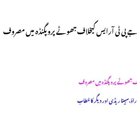
ی جے پی ٹی آرایس کیخلاف جھوٹے پروپگنڈہ میں مصروف
یخلاف جھوٹے پروپگنڈہ میں مصروف
ؤ،سبیتا ریڈی اور دیگر کا خطاب