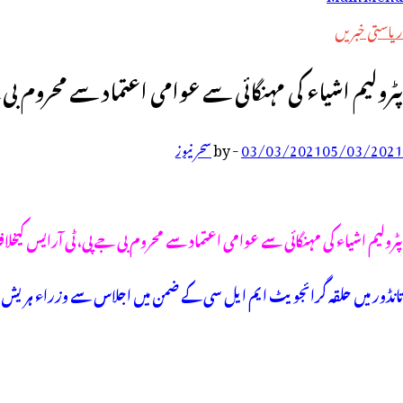
رائے:
ریاستی خبریں
پٹرولیم اشیاء کی مہنگائی سے عوامی اعتماد سے محروم ب
05/03/2021
03/03/2021
-
by
سحر نیوز
پٹرولیم اشیاء کی مہنگائی سے عوامی اعتماد سے محروم بی جے پی، ٹی آرایس ک
تانڈور میں حلقہ گرائجویٹ ایم ایل سی کے ضمن میں اجلاس سے وزراء ہریش را