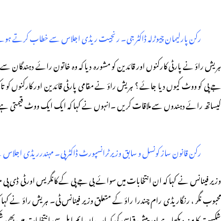
رکن پارلیمان چیوڑلہ ڈاکٹر جی۔ رنجیت ریڈی اجلاس سے خطاب کرتے ہو
کیساتھ رائے دہندوں سے ملاقات کریں ۔انہوں نے کہا کہ ایک ایک ووٹ قیمتی
رکن قانون ساز کونسل و سابق وزیر ٹرانسپورٹ ڈاکٹر پی۔ مہندرریڈی اج
وزیر فینانس نے کہا کہ ان انتخابات میں سوائے بی جے پی کے کانگریس اورٹی ڈی پی مقاب
محبوب نگر ، رنگاریڈی رام چندرا راؤ کے متعلق وزیر فینانس ٹی۔ ہریش راؤ نے 
شکست کا منہ دیکھا ہے اور پیش قیاسی کی کہ اب ان ایم ایل سی انتخابات میں بھ