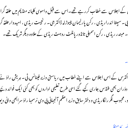
ر کارکنوں کے اجلاس سے خطاب کررہے تھے۔اس سے قبل واسوی کلیانہ منڈپم میں حلقہ گ
سبیتا اندراریڈی ، رکن پارلیمان چیوڑلہ ڈاکٹر جی۔ رنجیت ریڈی ، امیدوارحلقہ گرائجو
 پی۔ مہندر ریڈی ، رکن اسمبلی تانڈور پائلٹ روہت ریڈی کے علاوہ دیگر شریک تھے۔
۔
ی ڈاکٹرس کے اس اجلاس سے اپنے خطاب میں ریاستی وزیر فینانس ٹی۔ ہریش راؤ نے کہ
رس کی وباء کے دؤران بھی فنڈس جاری کیے گئے اسی طرح تعلیمی اداروں کو بھی کئی ایک فو
محبوب نگر رنگاریڈی و دختر سابق وزیر اعظم آنجہانی پی وی نرسمہا راؤ سرابھی وانی دی
ائس کا منظر۔