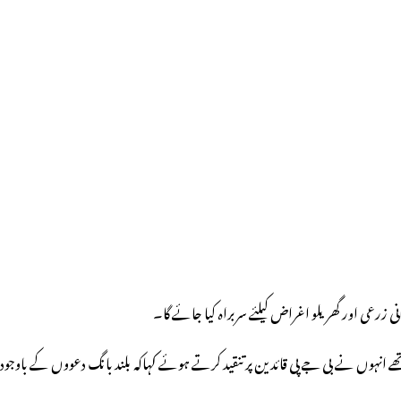
انی زرعی اور گھریلو اغراض کیلئے سربراہ کیا جائے گا۔
 انہوں نے بی جے پی قائدین پر تنقید کرتے ہوئے کہاکہ بلند بانگ دعووں کے باوجود