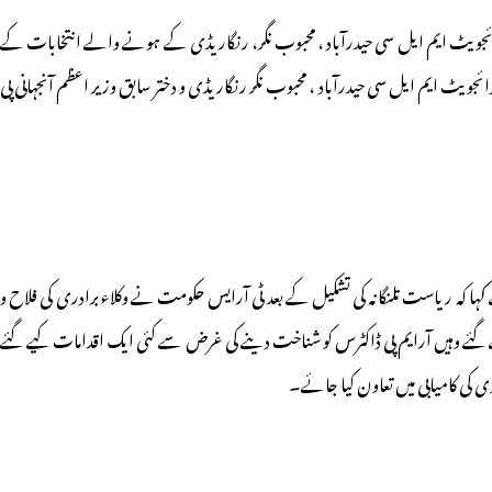
رائجویٹ ایم ایل سی حیدرآباد ، محبوب نگر، رنگاریڈی کے ہونے والے انتخابات کے
یٹ ایم ایل سی حیدرآباد ، محبوب نگر رنگاریڈی و دختر سابق وزیر اعظم آنجہانی پی
ا کہ ریاست تلنگانہ کی تشکیل کے بعد ٹی آرایس حکومت نے وکلاء برادری کی فلاح و
ائد دئیے گئے وہیں آرایم پی ڈاکٹرس کو شناخت دینے کی غرض سے کئی ایک اقدامات کیے گئے
وی کی کامیابی میں تعاون کیا جائے۔