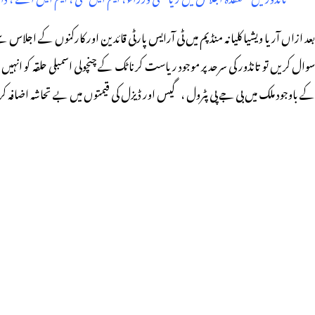
بعد ازاں آریا ویشیا کلیانہ منڈپم میں ٹی آرایس پارٹی قائدین اور کارکنوں کے اجلاس
سوال کریں تو تانڈور کی سرحد پر موجود ریاست کرناٹک کے چنچولی اسمبلی حلقہ کو انہیں 
کے باوجود ملک میں بی جے پی پٹرول ، گیس اور ڈیزل کی قیمتوں میں بے تحاشہ اضافہ