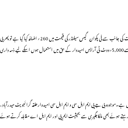
ہریش راؤ نے پارٹی کارکنوں اور قائدین کو مشورہ دیا کہ وہ خاتون رائے دہندگان سے ملاقات کرتے ہوئے انہیں واقف کروایا جائے کہ اندرون ایک سال بی جے پی حکومت کی جانب سے فی پکوان گیس سیلنڈر کی قیمت میں 260 ؍ اضافہ کیا گیا ہے تو پھر بی
جے پی کو ووٹ کیوں دیا جائے ؟ ہریش راؤ نے مقامی پارٹی قائدین اور کارکنوں کو تاکید کی کہ حلقہ اسمبلی تانڈور میں جملہ 6,137؍گرائجویٹ ووٹ موجود ہیں اور ان میں سے 5,000؍ووٹ ٹی آرایس امیدوار کے حق میں استعمال ہوں اسکے لیے ذمہ داری
میں ہے۔موجودہ بی جے پی ایم ایل سی و ایم ایل سی امیدوارحلقہ گرائجویٹ حیدرآباد ،
 رہتے ہوئے بھی ملکاجگیری سے بحیثیت ایم پی اور ایم ایل اے مقابلہ کرتے ہوئے