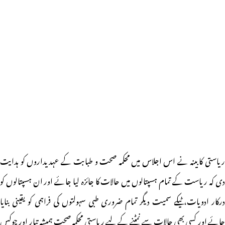
ریاستی کابینہ نے اس اجلاس میں محکمہ صحت و طبابت کے عہدیداروں کو ہدایت
دی کہ ریاست کے تمام ہسپتالوں میں حالات کا جائزہ لیا جائے اور ان ہسپتالوں کو
درکار ادویات،ٹیکے سمیت دیگر تمام ضروری طبی سہولتوں کی فراہمی کو یقینی بنایا
جائے اور کسی بھی حالات سے نمٹنے کے لیے ریاستی محکمہ صحت ہمیشہ تیار اور چوکس