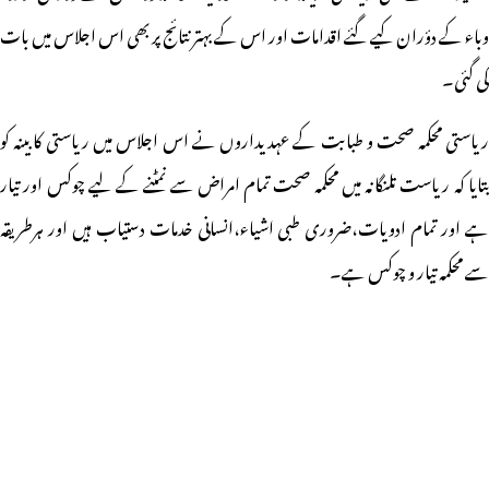
وباء کے دؤران کیے گئے اقدامات اور اس کے بہتر نتائج پر بھی اس اجلاس میں بات
کی گئی۔
ریاستی محکمہ صحت و طبابت کے عہدیداروں نے اس اجلاس میں ریاستی کابینہ کو
بتایا کہ ریاست تلنگانہ میں محکمہ صحت تمام امراض سے نمٹنے کے لیے چوکس اور تیار
ہے اور تمام ادویات،ضروری طبی اشیاء،انسانی خدمات دستیاب ہیں اور ہرطریقہ
سے محکمہ تیار و چوکس ہے۔