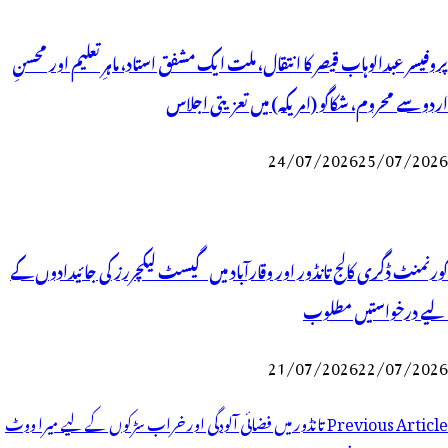
پروفیسر عبدالوہاب قیصر کا انتقال، ملت ایک مشفق استاد، ماہرِتعلیم اور محسنِ
اردو سے محروم، شکاگو (امریکہ) میں تعزیتی اجلاس
24/07/2026
25/07/2026
گورنمنٹ ڈگری کالج تانڈور اور وقارآباد میں گیسٹ لیکچررز کی جائیدادوں کے
لیے درخواستیں مطلوب
21/07/2026
22/07/2026
وسٹوں
Previous Article
تانڈور میں فضائی آلودگی اور خراب سڑکوں کے لیے میرا ووٹ