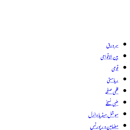
سر ورق
بین الاقوامی
قومی
ریاستی
فلمی صفحہ
طبی نسخے
سوشل میڈیا وائرل
مضامین و رپورٹس