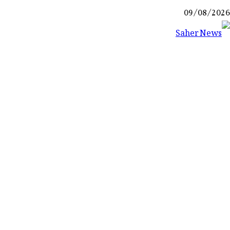
Ski
09/08/2026
t
conten
Saher News
نیوز پورٹل