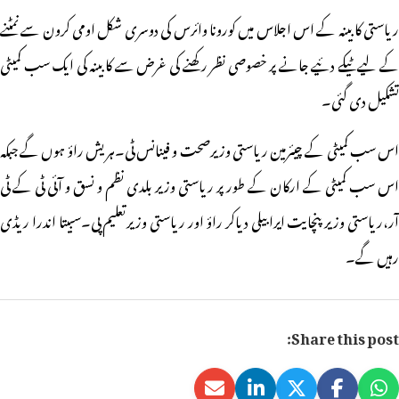
ریاستی کابینہ کے اس اجلاس میں کورونا وائرس کی دوسری شکل اومی کرون سے نمٹنے
کے لیے ٹیکے دئیے جانے پر خصوصی نظر رکھنے کی غرض سے کابینہ کی ایک سب کمیٹی
تشکیل دی گئی۔
اس سب کمیٹی کے چیئرمین ریاستی وزیرصحت و فینانس ٹی۔ہریش راؤ ہوں گے جبکہ
اس سب کمیٹی کے ارکان کے طور پر ریاستی وزیر بلدی نظم و نسق و آئی ٹی کے ٹی
آر،ریاستی وزیر پنچایت ایرابیلی دیاکر راؤ اور ریاستی وزیرتعلیم پی۔سبیتا اندرا ریڈی
رہیں گے۔
Share this post: