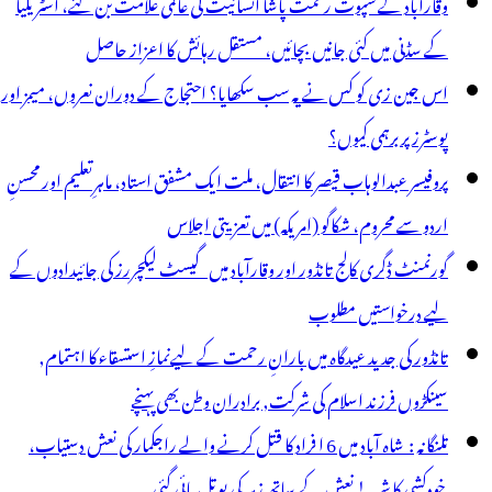
وقارآباد کے سپوت رحمت پاشا انسانیت کی عالمی علامت بن گئے، آسٹریلیا
کے سڈنی میں کئی جانیں بچائیں، مستقل رہائش کا اعزاز حاصل
اس جین زی کو کس نے یہ سب سکھایا؟ احتجاج کے دوران نعروں، میمز اور
پوسٹرز پر برہمی کیوں؟
پروفیسر عبدالوہاب قیصر کا انتقال، ملت ایک مشفق استاد، ماہرِتعلیم اور محسنِ
اردو سے محروم، شکاگو (امریکہ) میں تعزیتی اجلاس
گورنمنٹ ڈگری کالج تانڈور اور وقارآباد میں گیسٹ لیکچررز کی جائیدادوں کے
لیے درخواستیں مطلوب
تانڈور کی جدید عیدگاہ میں بارانِ رحمت کے لیےنمازِ استسقاء کا اہتمام,
سینکڑوں فرزند اسلام کی شرکت, برادران وطن بھی پہنچے
تلنگانہ : شاہ آباد میں 6 ا فراد کا قتل کرنے والے راجکمار کی نعش دستیاب،
خودکشی کا شبہ ! نعش کے ساتھ زہر کی بوتل پائی گئی