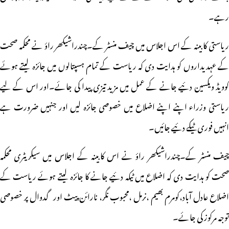
رہے۔
ریاستی کابینہ کے اس اجلاس میں چیف منسٹر کے۔چندراشیکھر راؤ نے محکمہ صحت
کے عہدیداروں کو ہدایت دی کہ ریاست کے تمام ہسپتالوں میں جائزہ لیتے ہوئے
کوویڈ ویکسین دئیے جانے کے عمل میں مزید تیزی پیدا کی جائے۔اور اس کے لیے
ریاستی وزراء اپنے اپنے اضلاع میں خصوصی جائزہ لیں اور جنہیں ضرورت ہے
انہیں فوری ٹیکے دئیے جائیں۔
چیف منسٹر کے۔چندراشیکھر راؤ نے اس کابینہ کے اجلاس میں سیکریٹری محکمہ
صحت کو ہدایت دی کہ اضلاع میں ٹیکہ دئیے جانے کا جائزہ لیتے ہوئے ریاست کے
اضلاع عادل آباد،کومرم بھیم ،نرمل ،محبوب نگر، نارائن پیٹ اور گدوال پر خصوصی
توجہ مرکوز کی جائے۔