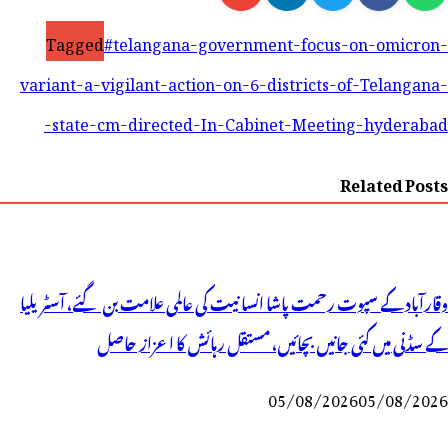
Tagged
#telangana-government-focus-on-omicron-
variant-a-vigilant-action-on-6-districts-of-Telangana-
state-cm-directed-In-Cabinet-Meeting-hyderabad-
Related Posts
وقارآباد کے سپوت رحمت پاشا انسانیت کی عالمی علامت بن گئے، آسٹریلیا
کے سڈنی میں کئی جانیں بچائیں، مستقل رہائش کا اعزاز حاصل
05/08/2026
05/08/2026