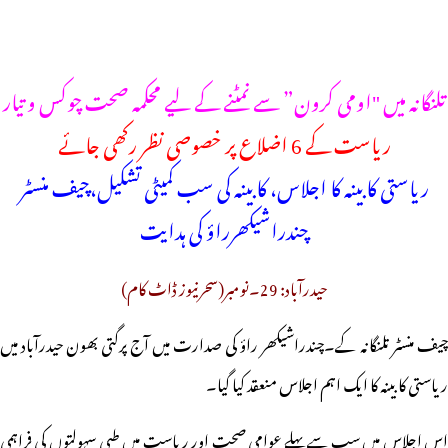
تلنگانہ میں "اومی کرون” سے نمٹنے کے لیے محکمہ صحت چوکس و تیار
ریاست کے 6 اضلاع پر خصوصی نظر رکھی جائے
ریاستی کابینہ کا اجلاس، کابینہ کی سب کمیٹی تشکیل،چیف منسٹر
چندراشیکھرراؤ کی ہدایت
حیدرآباد: 29۔نومبر(سحرنیوز ڈاٹ کام)
چیف منسٹر تلنگانہ کے۔چندراشیکھر راؤ کی صدارت میں آج پرگتی بھون حیدرآباد میں
ریاستی کابینہ کا ایک اہم اجلاس منعقد کیا گیا۔
اس اجلاس میں سب سے پہلے عوامی صحت اور ریاست میں طبی سہولتوں کی فراہمی