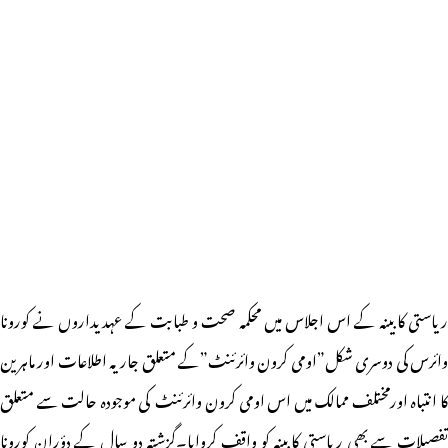
ریاستی کابینہ کے اس اجلاس میں محکمہ صحت و طبابت کے عہدیداروں نے کورونا
وائرس کی دوسری شکل”اومی کرون وائرئنٹ”کے متعلق جاریہ اطلاعات اور ماہرین
کا انتباہ اورمختلف ممالک میں اس اومی کرون وائرئنٹ کی موجودہ حالت سے متعلق
تفصیلات سے بھی ریاستی کابینہ کو واقف کروایا۔گزشتہ دو سال کے دؤران کورونا