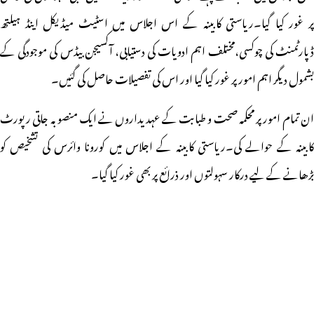
پر غور کیا گیا۔ریاستی کابینہ کے اس اجلاس میں اسٹیٹ میڈیکل اینڈ ہیلتھ
ڈپارٹمنٹ کی چوکسی،مختلف اہم ادویات کی دستیابی، آکسیجن بیڈس کی موجودگی کے
بشمول دیگر اہم امور پر غور کیا گیا اور اس کی تفصیلات حاصل کی گئیں۔
ا
ن تمام امور پر محکمہ صحت و طبابت کے عہدیداروں نے ایک منصوبہ جاتی رپورٹ
کابینہ کے حوالے کی۔ریاستی کابینہ کے اجلاس میں کورونا وائرس کی تشخیص کو
بڑھانے کے لیے درکار سہولتوں اور ذرائع پر بھی غور کیا گیا۔