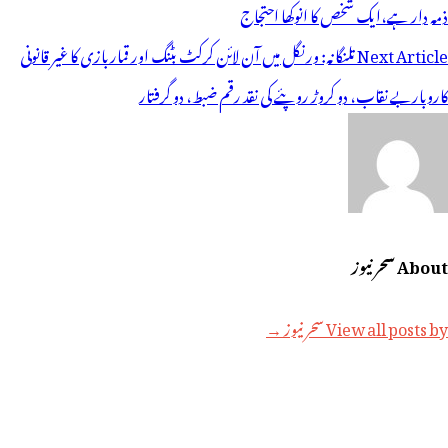
ی
ذمہ دار ہے،ایک شخص کا انوکھا احتجاج
یویگیشن
Next Article
تلنگانہ: ورنگل میں آن لائن کرکٹ بٹنگ اور قماربازی کا غیر قانونی
کاروباربے نقاب، دو کروڑ روپئے کی نقد رقم ضبط، دو گرفتار
About سحر نیوز
View all posts by سحر نیوز →