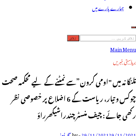
ہمارے بارے میں
لاش
ریں
Main Menu
رائے:
ریاستی خبریں
تلنگانہ میں "اومی کرون”سے نمٹنے کے لیے محکمہ صحت
چوکس و تیار، ریاست کے 6 اضلاع پر خصوصی نظر
رکھی جائے : چیف منسٹر چندراشیکھرراؤ
29/11/2021
29/11/2021
-
by
سحر نیوز