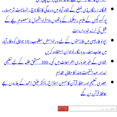
تلنگانہ : رنگاریڈی ضلع کے شاہ آباد میں درندگی کا ننگا ناچ، انسانیت شرمسار ،
پو کسو کیس کے ملزم راجکمار کے ہاتھوں 6 افراد بشمول 2 معصوم بچے کے
قتل کی لرزہ خیز واردات
اپولو فارمیسی میں ملازمتوں کے لیے درخواستیں مطلوب، 10 جولائی کو وقارآباد
میں جاب میلہ، بیروزگار نوجوان استفادہ کریں
شادی کے غیر ضروری اخراجات میں کمی، 300 مستحق طلبہ کے لیے تعلیمی
امداد، عبدالمقیت چندا کا مثالی اقدام
عصری تعلیم اور حفظِ قرآن کا حسین امتزاج، ڈاکٹر عتیق احمد کے چاروں بچے
حافظِ قرآن بن گئے
لاش