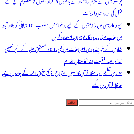
پو کسو کیس کے ملزم راجکمار کے ہاتھوں 6 افراد بشمول 2 معصوم بچے کے
قتل کی لرزہ خیز واردات
اپولو فارمیسی میں ملازمتوں کے لیے درخواستیں مطلوب، 10 جولائی کو وقارآباد
میں جاب میلہ، بیروزگار نوجوان استفادہ کریں
شادی کے غیر ضروری اخراجات میں کمی، 300 مستحق طلبہ کے لیے تعلیمی
امداد، عبدالمقیت چندا کا مثالی اقدام
عصری تعلیم اور حفظِ قرآن کا حسین امتزاج، ڈاکٹر عتیق احمد کے چاروں بچے
حافظِ قرآن بن گئے
لاش
ریں
رائے: