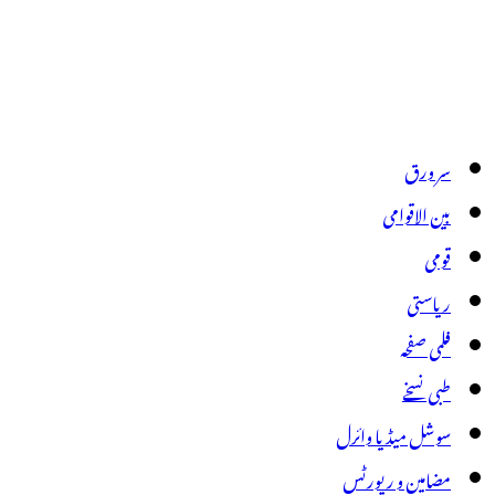
سر ورق
بین الاقوامی
قومی
ریاستی
فلمی صفحہ
طبی نسخے
سوشل میڈیا وائرل
مضامین و رپورٹس