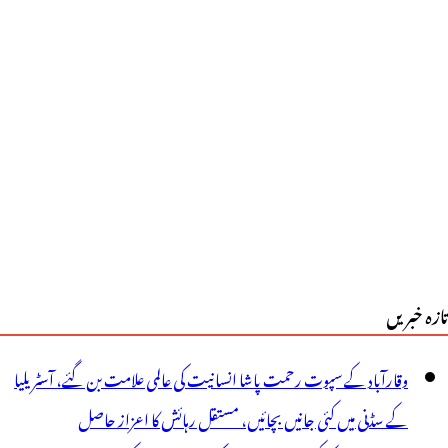
ی
ٓرایس
ارٹی
و
ے
یمتوں
یں
تازہ خبریں
ضافہ
رنے
وقارآباد کے سپوت رحمت پاشا انسانیت کی عالمی علامت بن گئے، آسٹریلیا
الی
کے سڈنی میں کئی جانیں بچائیں، مستقل رہائش کا اعزاز حاصل
ی