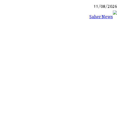
Ski
11/08/2026
t
conten
Saher News
نیوز پورٹل