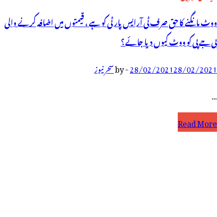
ووٹ مانگنے کا حق صرف ٹی آرایس پارٹی کو ہے ، قیمتوں میں اضافہ کرنے والی
بی جے پی کو ووٹ کیوں دیا جائے؟
28/02/2021
28/02/2021
-
by
سحر نیوز
…
وٹ
Read More
انگنے
ا
ق
رف