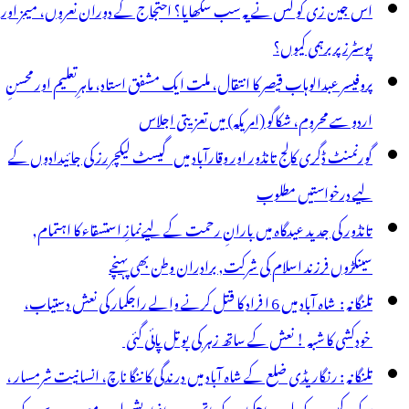
اس جین زی کو کس نے یہ سب سکھایا؟ احتجاج کے دوران نعروں، میمز اور
ے
پوسٹرز پر برہمی کیوں؟
ی
پروفیسر عبدالوہاب قیصر کا انتقال، ملت ایک مشفق استاد، ماہرِتعلیم اور محسنِ
و
اردو سے محروم، شکاگو (امریکہ) میں تعزیتی اجلاس
وٹ
گورنمنٹ ڈگری کالج تانڈور اور وقارآباد میں گیسٹ لیکچررز کی جائیدادوں کے
یوں
لیے درخواستیں مطلوب
یا
تانڈور کی جدید عیدگاہ میں بارانِ رحمت کے لیےنمازِ استسقاء کا اہتمام,
ائے؟
سینکڑوں فرزند اسلام کی شرکت, برادران وطن بھی پہنچے
تلنگانہ : شاہ آباد میں 6 ا فراد کا قتل کرنے والے راجکمار کی نعش دستیاب،
خودکشی کا شبہ ! نعش کے ساتھ زہر کی بوتل پائی گئی
تلنگانہ : رنگاریڈی ضلع کے شاہ آباد میں درندگی کا ننگا ناچ، انسانیت شرمسار ،