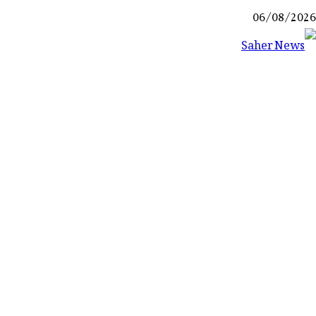
Ski
06/08/2026
t
conten
Saher News
نیوز پورٹل