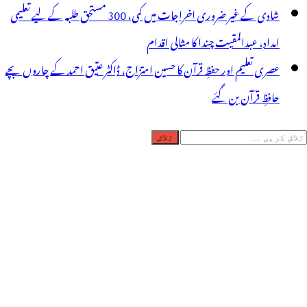
شادی کے غیر ضروری اخراجات میں کمی، 300 مستحق طلبہ کے لیے تعلیمی
امداد، عبدالمقیت چندا کا مثالی اقدام
عصری تعلیم اور حفظِ قرآن کا حسین امتزاج، ڈاکٹر عتیق احمد کے چاروں بچے
حافظِ قرآن بن گئے
لاش
ریں
رائے: