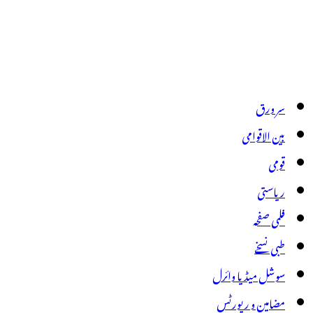
سر ورق
بین الاقوامی
قومی
ریاستی
فلمی صفحہ
طبی نسخے
سوشل میڈیا وائرل
مضامین و رپورٹس