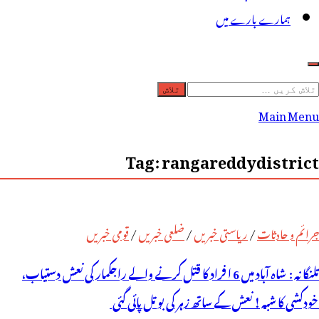
ہمارے بارے میں
لاش
ریں
Main Menu
رائے:
Tag:
rangareddydistrict
جرائم و حادثات
/
ریاستی خبریں
/
ضلعی خبریں
/
قومی خبریں
تلنگانہ : شاہ آباد میں 6 ا فراد کا قتل کرنے والے راجکمار کی نعش دستیاب،
خودکشی کا شبہ ! نعش کے ساتھ زہر کی بوتل پائی گئی