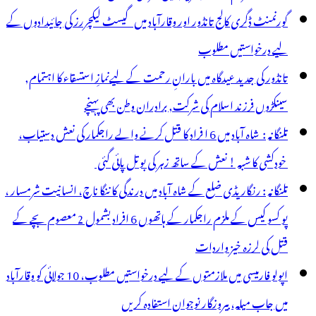
گورنمنٹ ڈگری کالج تانڈور اور وقارآباد میں گیسٹ لیکچررز کی جائیدادوں کے
لیے درخواستیں مطلوب
تانڈور کی جدید عیدگاہ میں بارانِ رحمت کے لیےنمازِ استسقاء کا اہتمام,
سینکڑوں فرزند اسلام کی شرکت, برادران وطن بھی پہنچے
تلنگانہ : شاہ آباد میں 6 ا فراد کا قتل کرنے والے راجکمار کی نعش دستیاب،
خودکشی کا شبہ ! نعش کے ساتھ زہر کی بوتل پائی گئی
تلنگانہ : رنگاریڈی ضلع کے شاہ آباد میں درندگی کا ننگا ناچ، انسانیت شرمسار ،
پو کسو کیس کے ملزم راجکمار کے ہاتھوں 6 افراد بشمول 2 معصوم بچے کے
قتل کی لرزہ خیز واردات
اپولو فارمیسی میں ملازمتوں کے لیے درخواستیں مطلوب، 10 جولائی کو وقارآباد
میں جاب میلہ، بیروزگار نوجوان استفادہ کریں