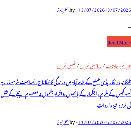
13/07/2026
13/07/2026
-
by
سحر نیوز
…
لنگانہ
Read More
اہ
جرائم و حادثات
/
ریاستی خبریں
/
ضلعی خبریں
ٓباد
تلنگانہ : رنگاریڈی ضلع کے شاہ آباد میں درندگی کا ننگا ناچ، انسانیت شرمسار ، پو
یں
کسو کیس کے ملزم راجکمار کے ہاتھوں 6 افراد بشمول 2 معصوم بچے کے قتل
کی لرزہ خیز واردات
12/07/2026
11/07/2026
-
by
سحر نیوز
راد