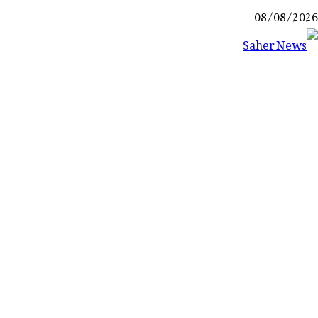
Ski
08/08/2026
t
conten
Saher News
نیوز پورٹل