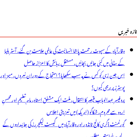
سافرگرفتار
تازہ خبریں
19
سافرین
وقارآباد کے سپوت رحمت پاشا انسانیت کی عالمی علامت بن گئے، آسٹریلیا
ے
کے سڈنی میں کئی جانیں بچائیں، مستقل رہائش کا اعزاز حاصل
اتھ
اس جین زی کو کس نے یہ سب سکھایا؟ احتجاج کے دوران نعروں، میمز اور
یارہ
پوسٹرز پر برہمی کیوں؟
ی
پروفیسر عبدالوہاب قیصر کا انتقال، ملت ایک مشفق استاد، ماہرِتعلیم اور محسنِ
حفاظت
اردو سے محروم، شکاگو (امریکہ) میں تعزیتی اجلاس
ینڈنگ
گورنمنٹ ڈگری کالج تانڈور اور وقارآباد میں گیسٹ لیکچررز کی جائیدادوں کے
لیے درخواستیں مطلوب