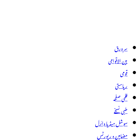
سر ورق
بین الاقوامی
قومی
ریاستی
فلمی صفحہ
طبی نسخے
سوشل میڈیا وائرل
مضامین و رپورٹس