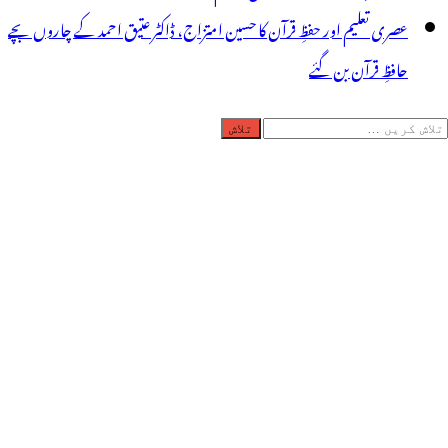
عصری تعلیم اور حفظِ قرآن کا حسین امتزاج، ڈاکٹر عتیق احمد کے چاروں بچے
حافظِ قرآن بن گئے
لاش
ریں
رائے: