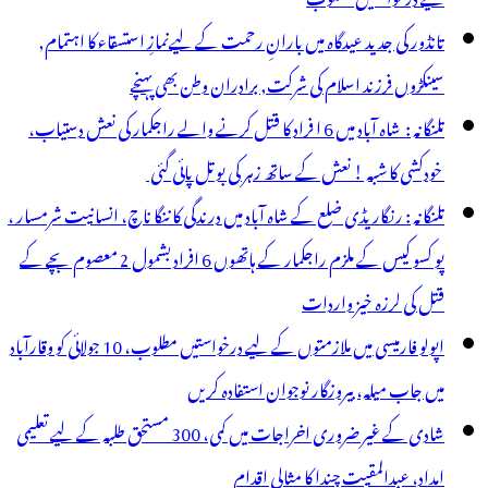
تانڈور کی جدید عیدگاہ میں بارانِ رحمت کے لیےنمازِ استسقاء کا اہتمام,
سینکڑوں فرزند اسلام کی شرکت, برادران وطن بھی پہنچے
تلنگانہ : شاہ آباد میں 6 ا فراد کا قتل کرنے والے راجکمار کی نعش دستیاب،
خودکشی کا شبہ ! نعش کے ساتھ زہر کی بوتل پائی گئی
تلنگانہ : رنگاریڈی ضلع کے شاہ آباد میں درندگی کا ننگا ناچ، انسانیت شرمسار ،
پو کسو کیس کے ملزم راجکمار کے ہاتھوں 6 افراد بشمول 2 معصوم بچے کے
قتل کی لرزہ خیز واردات
اپولو فارمیسی میں ملازمتوں کے لیے درخواستیں مطلوب، 10 جولائی کو وقارآباد
میں جاب میلہ، بیروزگار نوجوان استفادہ کریں
شادی کے غیر ضروری اخراجات میں کمی، 300 مستحق طلبہ کے لیے تعلیمی
امداد، عبدالمقیت چندا کا مثالی اقدام