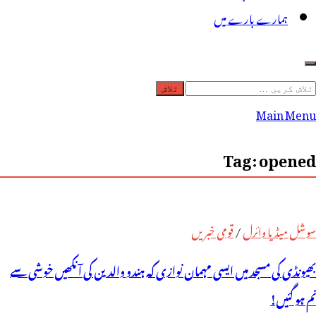
ہمارے بارے میں
لاش
ریں
Main Menu
رائے:
Tag:
opened
سوشل میڈیا وائرل
/
قومی خبریں
بھیونڈی کی مسجد میں ایسی مہمان نوازی کہ ہندو والدین کی آنکھیں خوشی سے
نم ہو گئیں!