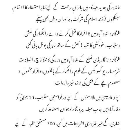
تانڈور کی جدید عیدگاہ میں بارانِ رحمت کے لیےنمازِ استسقاء کا اہتمام,
سینکڑوں فرزند اسلام کی شرکت, برادران وطن بھی پہنچے
تلنگانہ : شاہ آباد میں 6 ا فراد کا قتل کرنے والے راجکمار کی نعش
دستیاب، خودکشی کا شبہ ! نعش کے ساتھ زہر کی بوتل پائی گئی
تلنگانہ : رنگاریڈی ضلع کے شاہ آباد میں درندگی کا ننگا ناچ، انسانیت
شرمسار ، پو کسو کیس کے ملزم راجکمار کے ہاتھوں 6 افراد بشمول 2
معصوم بچے کے قتل کی لرزہ خیز واردات
اپولو فارمیسی میں ملازمتوں کے لیے درخواستیں مطلوب، 10 جولائی کو
وقارآباد میں جاب میلہ، بیروزگار نوجوان استفادہ کریں
شادی کے غیر ضروری اخراجات میں کمی، 300 مستحق طلبہ کے لیے