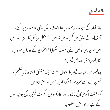
تازہ خبریں
وقارآباد کے سپوت رحمت پاشا انسانیت کی عالمی علامت بن گئے،
آسٹریلیا کے سڈنی میں کئی جانیں بچائیں، مستقل رہائش کا اعزاز حاصل
اس جین زی کو کس نے یہ سب سکھایا؟ احتجاج کے دوران نعروں،
میمز اور پوسٹرز پر برہمی کیوں؟
پروفیسر عبدالوہاب قیصر کا انتقال، ملت ایک مشفق استاد، ماہرِتعلیم اور
محسنِ اردو سے محروم، شکاگو (امریکہ) میں تعزیتی اجلاس
گورنمنٹ ڈگری کالج تانڈور اور وقارآباد میں گیسٹ لیکچررز کی جائیدادوں
کے لیے درخواستیں مطلوب