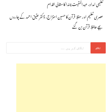
تعلیمی امداد، عبدالمقیت چندا کا مثالی اقدام
عصری تعلیم اور حفظِ قرآن کا حسین امتزاج، ڈاکٹر عتیق احمد کے چاروں
بچے حافظِ قرآن بن گئے