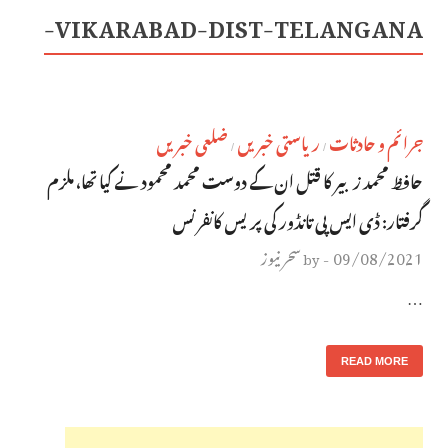
VIKARABAD-DIST-TELANGANA-
جرائم و حادثات
ریاستی خبریں
ضلعی خبریں
/
/
حافظ محمد زبیر کا قتل ان کے دوست محمد محمود نے کیا تھا، ملزم
گرفتار: ڈی ایس پی تانڈور کی پریس کانفرنس
09/08/2021
سحر نیوز
by
-
…
READ MORE