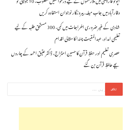
وقارآباد میں جاب میلہ، بیروزگار نوجوان استفادہ کریں
شادی کے غیر ضروری اخراجات میں کمی، 300 مستحق طلبہ کے لیے
تعلیمی امداد، عبدالمقیت چندا کا مثالی اقدام
عصری تعلیم اور حفظِ قرآن کا حسین امتزاج، ڈاکٹر عتیق احمد کے چاروں
بچے حافظِ قرآن بن گئے