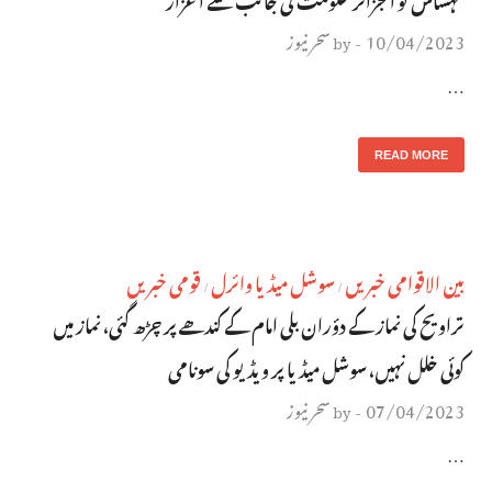
10/04/2023
سحر نیوز
by
-
…
READ MORE
بین الاقوامی خبریں
سوشل میڈیا وائرل
قومی خبریں
/
/
تراویح کی نماز کے دؤران بلی امام کے کندھے پر چڑھ گئی، نماز میں
کوئی خلل نہیں، سوشل میڈیا پر ویڈیو کی سونامی
07/04/2023
سحر نیوز
by
-
…