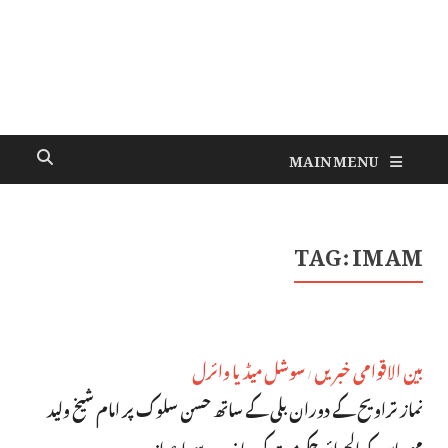
MAIN MENU
TAG:
IMAM
بین الاقوامی خبریں
سوشل میڈیا وائرل
/
نماز تراویح کے دوران بلی کے ساتھ حسن سلوک پر امام شیخ ولید
مہساس کو الجزائر حکومت کی جانب سے اعزاز