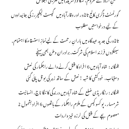
گورنمنٹ ڈگری کالج تانڈور اور وقارآباد میں گیسٹ لیکچررز کی جائیدادوں
کے لیے درخواستیں مطلوب
تانڈور کی جدید عیدگاہ میں بارانِ رحمت کے لیےنمازِ استسقاء کا اہتمام,
سینکڑوں فرزند اسلام کی شرکت, برادران وطن بھی پہنچے
تلنگانہ : شاہ آباد میں 6 ا فراد کا قتل کرنے والے راجکمار کی نعش
دستیاب، خودکشی کا شبہ ! نعش کے ساتھ زہر کی بوتل پائی گئی
تلنگانہ : رنگاریڈی ضلع کے شاہ آباد میں درندگی کا ننگا ناچ، انسانیت
شرمسار ، پو کسو کیس کے ملزم راجکمار کے ہاتھوں 6 افراد بشمول 2
معصوم بچے کے قتل کی لرزہ خیز واردات
اپولو فارمیسی میں ملازمتوں کے لیے درخواستیں مطلوب، 10 جولائی کو