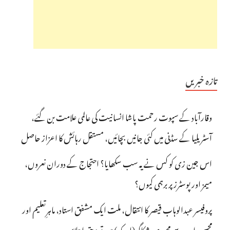
تازہ خبریں
وقارآباد کے سپوت رحمت پاشا انسانیت کی عالمی علامت بن گئے،
آسٹریلیا کے سڈنی میں کئی جانیں بچائیں، مستقل رہائش کا اعزاز حاصل
اس جین زی کو کس نے یہ سب سکھایا؟ احتجاج کے دوران نعروں،
میمز اور پوسٹرز پر برہمی کیوں؟
پروفیسر عبدالوہاب قیصر کا انتقال، ملت ایک مشفق استاد، ماہرِتعلیم اور
محسنِ اردو سے محروم، شکاگو (امریکہ) میں تعزیتی اجلاس