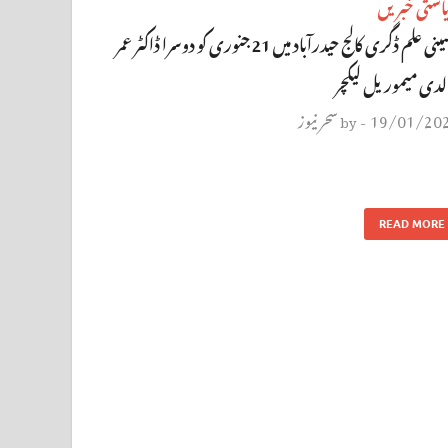
استی خبریں
حسینی علم ڈگری کالج حیدرآباد میں 21 جنوری کو دوسرا ڈاکٹر عمر
لدی ميموریل لیکچر
19/01/20
سحر نیوز
by
-
READ MORE