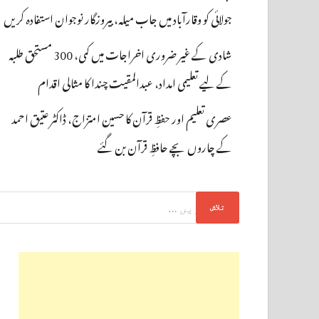
جولائی کو وقارآباد میں جاب میلہ، بیروزگار نوجوان استفادہ کریں
شادی کے غیر ضروری اخراجات میں کمی، 300 مستحق طلبہ
کے لیے تعلیمی امداد، عبدالمقیت چندا کا مثالی اقدام
عصری تعلیم اور حفظِ قرآن کا حسین امتزاج، ڈاکٹر عتیق احمد
کے چاروں بچے حافظِ قرآن بن گئے