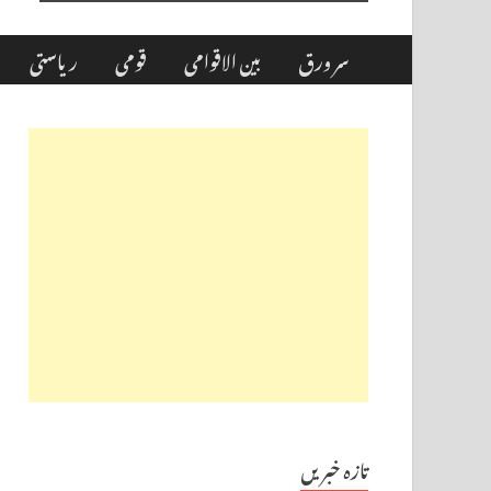
سر ورق
بین الاقوامی
قومی
ریاستی
تازہ خبریں