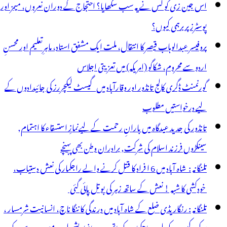
اس جین زی کو کس نے یہ سب سکھایا؟ احتجاج کے دوران نعروں، میمز اور
پوسٹرز پر برہمی کیوں؟
پروفیسر عبدالوہاب قیصر کا انتقال، ملت ایک مشفق استاد، ماہرِتعلیم اور محسنِ
اردو سے محروم، شکاگو (امریکہ) میں تعزیتی اجلاس
گورنمنٹ ڈگری کالج تانڈور اور وقارآباد میں گیسٹ لیکچررز کی جائیدادوں کے
لیے درخواستیں مطلوب
تانڈور کی جدید عیدگاہ میں بارانِ رحمت کے لیےنمازِ استسقاء کا اہتمام,
سینکڑوں فرزند اسلام کی شرکت, برادران وطن بھی پہنچے
تلنگانہ : شاہ آباد میں 6 ا فراد کا قتل کرنے والے راجکمار کی نعش دستیاب،
خودکشی کا شبہ ! نعش کے ساتھ زہر کی بوتل پائی گئی
تلنگانہ : رنگاریڈی ضلع کے شاہ آباد میں درندگی کا ننگا ناچ، انسانیت شرمسار ،