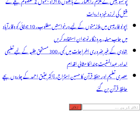
پو کسو کیس کے ملزم راجکمار کے ہاتھوں 6 افراد بشمول 2 معصوم بچے کے
قتل کی لرزہ خیز واردات
اپولو فارمیسی میں ملازمتوں کے لیے درخواستیں مطلوب، 10 جولائی کو وقارآباد
میں جاب میلہ، بیروزگار نوجوان استفادہ کریں
شادی کے غیر ضروری اخراجات میں کمی، 300 مستحق طلبہ کے لیے تعلیمی
امداد، عبدالمقیت چندا کا مثالی اقدام
عصری تعلیم اور حفظِ قرآن کا حسین امتزاج، ڈاکٹر عتیق احمد کے چاروں بچے
حافظِ قرآن بن گئے
لاش
ریں
رائے: