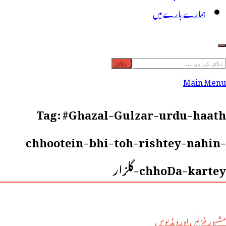
ہمارے بارے میں
لاش
ریں
Main Menu
رائے:
Tag:
#Ghazal-Gulzar-urdu-haath
chhootein-bhi-toh-rishtey-nahin-
chhoDa-kartey-گلزار
مشہور غزلیں اور ویڈیوس