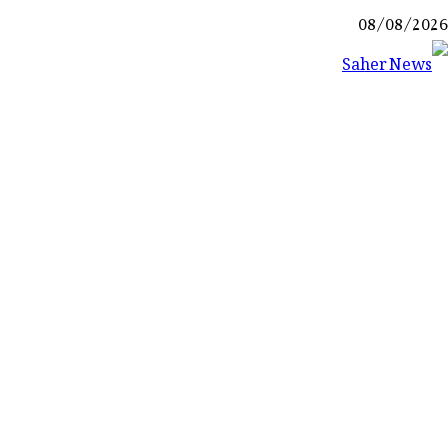
Ski
08/08/2026
t
conten
Saher News
نیوز پورٹل