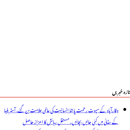
ہیں
ھوڑا
رتے،
اعر
لزار،
زل
لوکار:
تازہ خبریں
گجیت
نگھ
وقارآباد کے سپوت رحمت پاشا انسانیت کی عالمی علامت بن گئے، آسٹریلیا
کے سڈنی میں کئی جانیں بچائیں، مستقل رہائش کا اعزاز حاصل