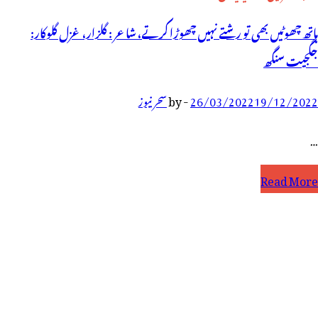
ہاتھ چھوٹیں بھی تو رشتے نہیں چھوڑا کرتے، شاعر : گلزار، غزل گلوکار:
جگجیت سنگھ
19/12/2022
26/03/2022
-
by
سحر نیوز
…
اتھ
Read More
ھوٹیں
ھی
و
شتے