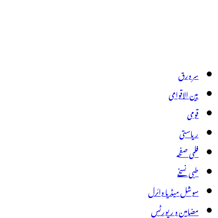
سر ورق
بین الاقوامی
قومی
ریاستی
فلمی صفحہ
طبی نسخے
سوشل میڈیا وائرل
مضامین و رپورٹس