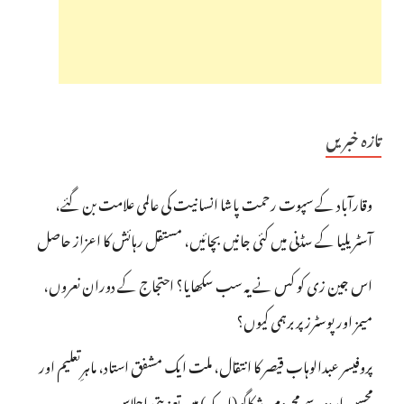
تازہ خبریں
وقارآباد کے سپوت رحمت پاشا انسانیت کی عالمی علامت بن گئے،
آسٹریلیا کے سڈنی میں کئی جانیں بچائیں، مستقل رہائش کا اعزاز حاصل
اس جین زی کو کس نے یہ سب سکھایا؟ احتجاج کے دوران نعروں،
میمز اور پوسٹرز پر برہمی کیوں؟
پروفیسر عبدالوہاب قیصر کا انتقال، ملت ایک مشفق استاد، ماہرِتعلیم اور
محسنِ اردو سے محروم، شکاگو (امریکہ) میں تعزیتی اجلاس