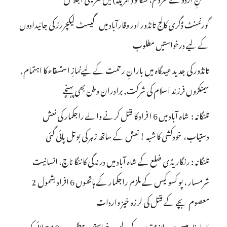
گورنمنٹ ڈگری کالج تانڈور اور وقارآباد میں گیسٹ لیکچررز کی جائیدادوں
کے لیے درخواستیں مطلوب
تانڈور کی جدید عیدگاہ میں بارانِ رحمت کے لیےنمازِ استسقاء کا اہتمام,
سینکڑوں فرزند اسلام کی شرکت, برادران وطن بھی پہنچے
تلنگانہ : شاہ آباد میں 6 ا فراد کا قتل کرنے والے راجکمار کی نعش
دستیاب، خودکشی کا شبہ ! نعش کے ساتھ زہر کی بوتل پائی گئی
تلنگانہ : رنگاریڈی ضلع کے شاہ آباد میں درندگی کا ننگا ناچ، انسانیت
شرمسار ، پو کسو کیس کے ملزم راجکمار کے ہاتھوں 6 افراد بشمول 2
معصوم بچے کے قتل کی لرزہ خیز واردات
اپولو فارمیسی میں ملازمتوں کے لیے درخواستیں مطلوب، 10 جولائی کو