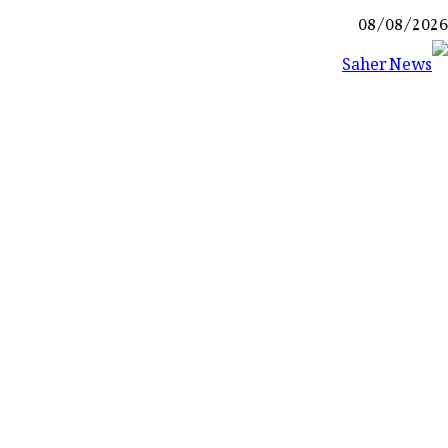
Ski
08/08/2026
t
conten
Saher News
نیوز پورٹل