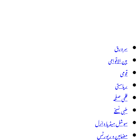
سر ورق
بین الاقوامی
قومی
ریاستی
فلمی صفحہ
طبی نسخے
سوشل میڈیا وائرل
مضامین و رپورٹس