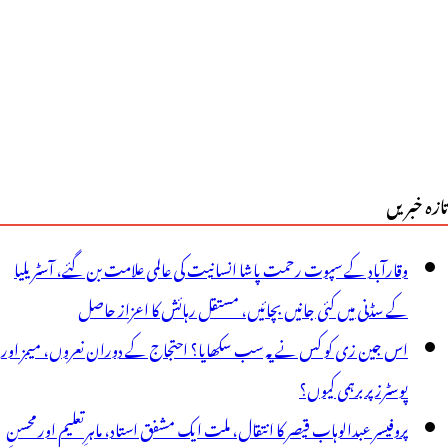
ر
ھائی
اکھ
وپئے
ا
تازہ خبریں
رمانہ
ور
وقارآباد کے سپوت رحمت پاشا انسانیت کی عالمی علامت بن گئے، آسٹریلیا
رائیونگ
کے سڈنی میں کئی جانیں بچائیں، مستقل رہائش کا اعزاز حاصل
ائسنس
اس جین زی کو کس نے یہ سب سکھایا؟ احتجاج کے دوران نعروں، میمز اور
نسوخ
پوسٹرز پر برہمی کیوں؟
پروفیسر عبدالوہاب قیصر کا انتقال، ملت ایک مشفق استاد، ماہرِتعلیم اور محسنِ