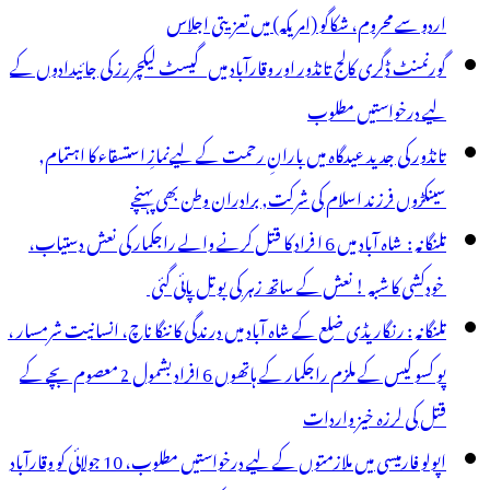
اردو سے محروم، شکاگو (امریکہ) میں تعزیتی اجلاس
گورنمنٹ ڈگری کالج تانڈور اور وقارآباد میں گیسٹ لیکچررز کی جائیدادوں کے
لیے درخواستیں مطلوب
تانڈور کی جدید عیدگاہ میں بارانِ رحمت کے لیےنمازِ استسقاء کا اہتمام,
سینکڑوں فرزند اسلام کی شرکت, برادران وطن بھی پہنچے
تلنگانہ : شاہ آباد میں 6 ا فراد کا قتل کرنے والے راجکمار کی نعش دستیاب،
خودکشی کا شبہ ! نعش کے ساتھ زہر کی بوتل پائی گئی
تلنگانہ : رنگاریڈی ضلع کے شاہ آباد میں درندگی کا ننگا ناچ، انسانیت شرمسار ،
پو کسو کیس کے ملزم راجکمار کے ہاتھوں 6 افراد بشمول 2 معصوم بچے کے
قتل کی لرزہ خیز واردات
اپولو فارمیسی میں ملازمتوں کے لیے درخواستیں مطلوب، 10 جولائی کو وقارآباد