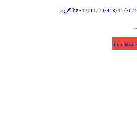
18/11/2024
17/11/2024
-
by
سحر نیوز
…
یمبولنس
Read More
و
استہ
ہ
ینے
ر
ار
الک