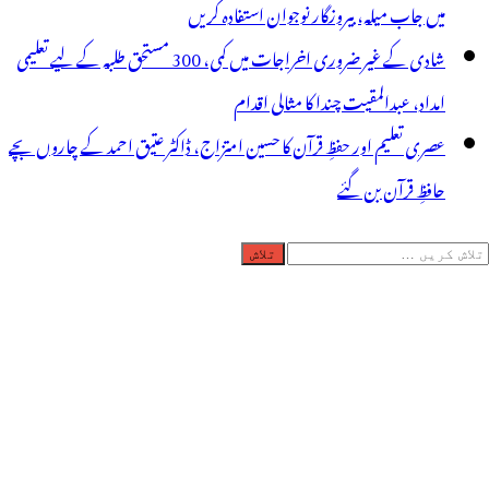
میں جاب میلہ، بیروزگار نوجوان استفادہ کریں
شادی کے غیر ضروری اخراجات میں کمی، 300 مستحق طلبہ کے لیے تعلیمی
امداد، عبدالمقیت چندا کا مثالی اقدام
عصری تعلیم اور حفظِ قرآن کا حسین امتزاج، ڈاکٹر عتیق احمد کے چاروں بچے
حافظِ قرآن بن گئے
لاش
ریں
رائے: