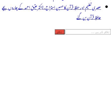
عصری تعلیم اور حفظِ قرآن کا حسین امتزاج، ڈاکٹر عتیق احمد کے چاروں بچے
حافظِ قرآن بن گئے
لاش
ریں
رائے: