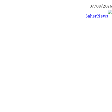
Ski
07/08/2026
t
conten
Saher News
نیوز پورٹل