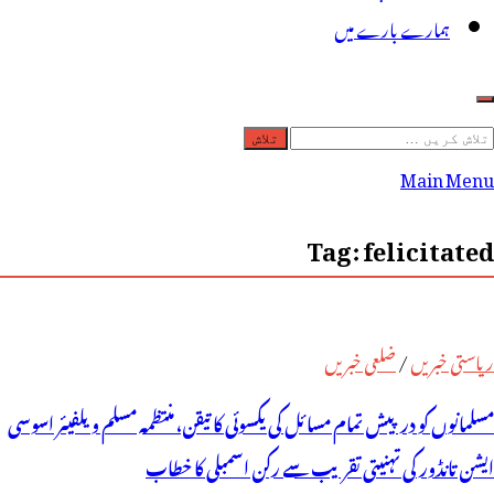
ہمارے بارے میں
لاش
ریں
Main Menu
رائے:
Tag:
felicitated
ریاستی خبریں
/
ضلعی خبریں
مسلمانوں کو درپیش تمام مسائل کی یکسوئی کا تیقن، منتظمہ مسلم ویلفیئر اسوسی
ایشن تانڈور کی تہنیتی تقریب سے رکن اسمبلی کا خطاب