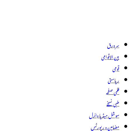
سر ورق
بین الاقوامی
قومی
ریاستی
فلمی صفحہ
طبی نسخے
سوشل میڈیا وائرل
مضامین و رپورٹس