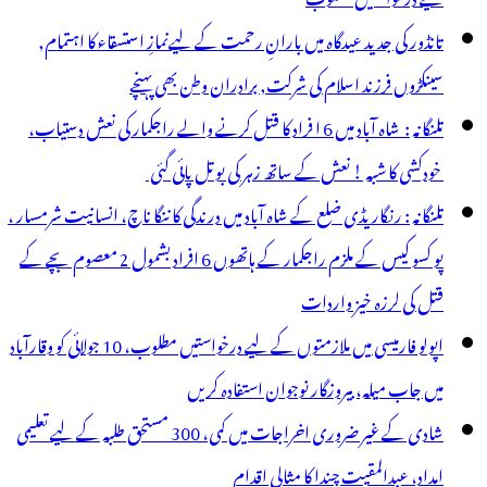
طاب
تانڈور کی جدید عیدگاہ میں بارانِ رحمت کے لیےنمازِ استسقاء کا اہتمام,
سینکڑوں فرزند اسلام کی شرکت, برادران وطن بھی پہنچے
تلنگانہ : شاہ آباد میں 6 ا فراد کا قتل کرنے والے راجکمار کی نعش دستیاب،
خودکشی کا شبہ ! نعش کے ساتھ زہر کی بوتل پائی گئی
تلنگانہ : رنگاریڈی ضلع کے شاہ آباد میں درندگی کا ننگا ناچ، انسانیت شرمسار ،
پو کسو کیس کے ملزم راجکمار کے ہاتھوں 6 افراد بشمول 2 معصوم بچے کے
قتل کی لرزہ خیز واردات
اپولو فارمیسی میں ملازمتوں کے لیے درخواستیں مطلوب، 10 جولائی کو وقارآباد
میں جاب میلہ، بیروزگار نوجوان استفادہ کریں
شادی کے غیر ضروری اخراجات میں کمی، 300 مستحق طلبہ کے لیے تعلیمی
امداد، عبدالمقیت چندا کا مثالی اقدام