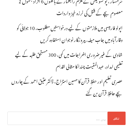
شرمسار ، پو کسو کیس کے ملزم راجکمار کے ہاتھوں 6 افراد بشمول 2
معصوم بچے کے قتل کی لرزہ خیز واردات
اپولو فارمیسی میں ملازمتوں کے لیے درخواستیں مطلوب، 10 جولائی کو
وقارآباد میں جاب میلہ، بیروزگار نوجوان استفادہ کریں
شادی کے غیر ضروری اخراجات میں کمی، 300 مستحق طلبہ کے لیے
تعلیمی امداد، عبدالمقیت چندا کا مثالی اقدام
عصری تعلیم اور حفظِ قرآن کا حسین امتزاج، ڈاکٹر عتیق احمد کے چاروں
بچے حافظِ قرآن بن گئے