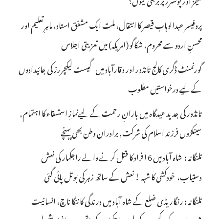
پروفیسر عبدالوہاب قیصر کا انتقال، ملت ایک مشفق استاد، ماہرِتعلیم اور
محسنِ اردو سے محروم، شکاگو (امریکہ) میں تعزیتی اجلاس
گورنمنٹ ڈگری کالج تانڈور اور وقارآباد میں گیسٹ لیکچررز کی جائیدادوں
کے لیے درخواستیں مطلوب
تانڈور کی جدید عیدگاہ میں بارانِ رحمت کے لیےنمازِ استسقاء کا اہتمام,
سینکڑوں فرزند اسلام کی شرکت, برادران وطن بھی پہنچے
تلنگانہ : شاہ آباد میں 6 ا فراد کا قتل کرنے والے راجکمار کی نعش
دستیاب، خودکشی کا شبہ ! نعش کے ساتھ زہر کی بوتل پائی گئی
تلنگانہ : رنگاریڈی ضلع کے شاہ آباد میں درندگی کا ننگا ناچ، انسانیت