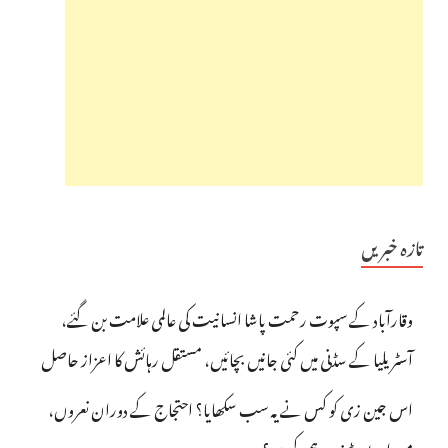
تازہ خبریں
وقارآباد کے سپوت رحمت پاشا انسانیت کی عالمی علامت بن گئے،
آسٹریلیا کے سڈنی میں کئی جانیں بچائیں، مستقل رہائش کا اعزاز حاصل
اس جین زی کو کس نے یہ سب سکھایا؟ احتجاج کے دوران نعروں،
میمز اور پوسٹرز پر برہمی کیوں؟