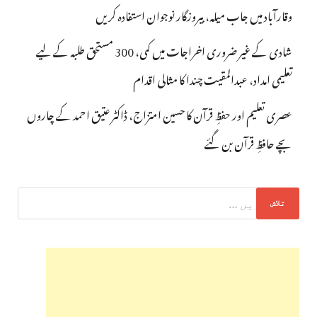
وقارآباد میں جاب میلہ، بیروزگار نوجوان استفادہ کریں
شادی کے غیر ضروری اخراجات میں کمی، 300 مستحق طلبہ کے لیے
تعلیمی امداد، عبدالمقیت چندا کا مثالی اقدام
عصری تعلیم اور حفظِ قرآن کا حسین امتزاج، ڈاکٹر عتیق احمد کے چاروں
بچے حافظِ قرآن بن گئے