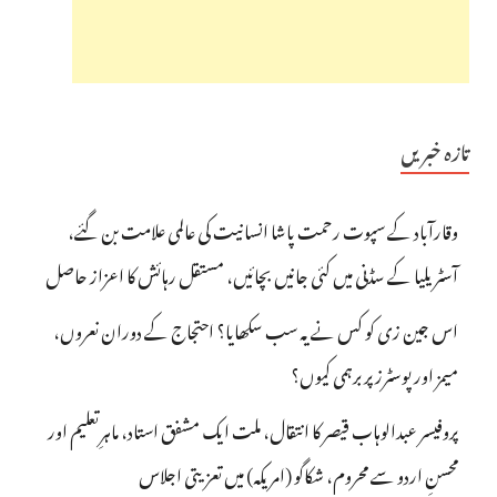
تازہ خبریں
وقارآباد کے سپوت رحمت پاشا انسانیت کی عالمی علامت بن گئے،
آسٹریلیا کے سڈنی میں کئی جانیں بچائیں، مستقل رہائش کا اعزاز حاصل
اس جین زی کو کس نے یہ سب سکھایا؟ احتجاج کے دوران نعروں،
میمز اور پوسٹرز پر برہمی کیوں؟
پروفیسر عبدالوہاب قیصر کا انتقال، ملت ایک مشفق استاد، ماہرِتعلیم اور
محسنِ اردو سے محروم، شکاگو (امریکہ) میں تعزیتی اجلاس