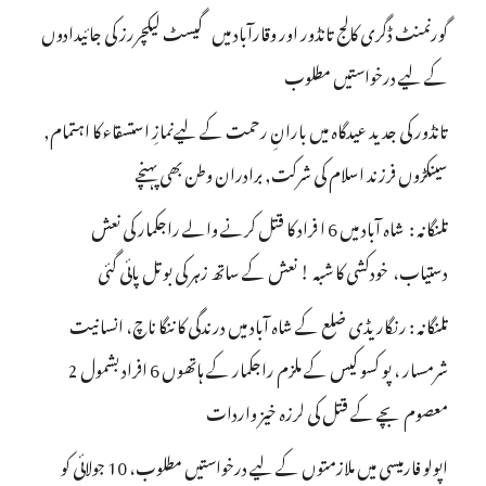
گورنمنٹ ڈگری کالج تانڈور اور وقارآباد میں گیسٹ لیکچررز کی جائیدادوں
کے لیے درخواستیں مطلوب
تانڈور کی جدید عیدگاہ میں بارانِ رحمت کے لیےنمازِ استسقاء کا اہتمام,
سینکڑوں فرزند اسلام کی شرکت, برادران وطن بھی پہنچے
تلنگانہ : شاہ آباد میں 6 ا فراد کا قتل کرنے والے راجکمار کی نعش
دستیاب، خودکشی کا شبہ ! نعش کے ساتھ زہر کی بوتل پائی گئی
تلنگانہ : رنگاریڈی ضلع کے شاہ آباد میں درندگی کا ننگا ناچ، انسانیت
شرمسار ، پو کسو کیس کے ملزم راجکمار کے ہاتھوں 6 افراد بشمول 2
معصوم بچے کے قتل کی لرزہ خیز واردات
اپولو فارمیسی میں ملازمتوں کے لیے درخواستیں مطلوب، 10 جولائی کو