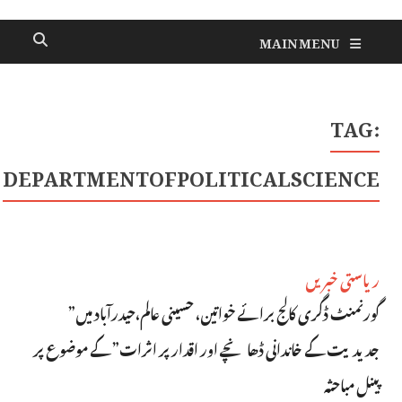
MAIN MENU
TAG:
DEPARTMENTOFPOLITICALSCIENCE
ریاستی خبریں
گورنمنٹ ڈگری کالج برائے خواتین، حسینی عالم،حیدرآباد میں”
جدیدیت کے خاندانی ڈھانچے اور اقدار پر اثرات” کے موضوع پر
پینل مباحثہ