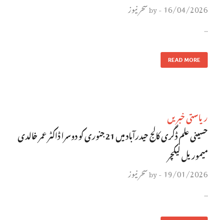
16/04/2026
سحر نیوز
by
-
…
READ MORE
ریاستی خبریں
حسینی علم ڈگری کالج حیدرآباد میں 21 جنوری کو دوسرا ڈاکٹر عمر خالدی
ميموریل لیکچر
19/01/2026
سحر نیوز
by
-
…