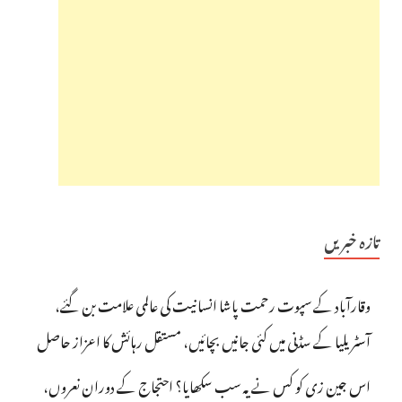
تازہ خبریں
وقارآباد کے سپوت رحمت پاشا انسانیت کی عالمی علامت بن گئے،
آسٹریلیا کے سڈنی میں کئی جانیں بچائیں، مستقل رہائش کا اعزاز حاصل
اس جین زی کو کس نے یہ سب سکھایا؟ احتجاج کے دوران نعروں،