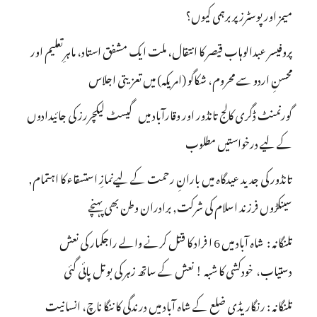
میمز اور پوسٹرز پر برہمی کیوں؟
پروفیسر عبدالوہاب قیصر کا انتقال، ملت ایک مشفق استاد، ماہرِتعلیم اور
محسنِ اردو سے محروم، شکاگو (امریکہ) میں تعزیتی اجلاس
گورنمنٹ ڈگری کالج تانڈور اور وقارآباد میں گیسٹ لیکچررز کی جائیدادوں
کے لیے درخواستیں مطلوب
تانڈور کی جدید عیدگاہ میں بارانِ رحمت کے لیےنمازِ استسقاء کا اہتمام,
سینکڑوں فرزند اسلام کی شرکت, برادران وطن بھی پہنچے
تلنگانہ : شاہ آباد میں 6 ا فراد کا قتل کرنے والے راجکمار کی نعش
دستیاب، خودکشی کا شبہ ! نعش کے ساتھ زہر کی بوتل پائی گئی
تلنگانہ : رنگاریڈی ضلع کے شاہ آباد میں درندگی کا ننگا ناچ، انسانیت