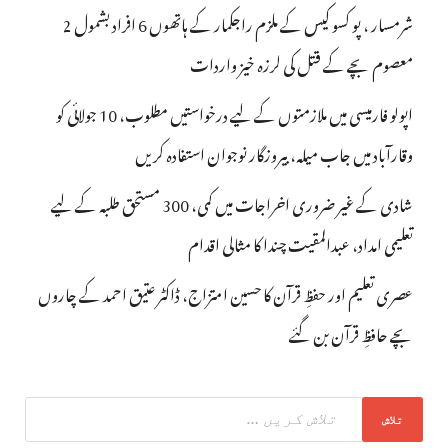
شرمسار ، پو کسو کیس کے ملزم راجکمار کے ہاتھوں 6 افراد بشمول 2
معصوم بچے کے قتل کی لرزہ خیز واردات
اپولو فارمیسی میں ملازمتوں کے لیے درخواستیں مطلوب، 10 جولائی کو
وقارآباد میں جاب میلہ، بیروزگار نوجوان استفادہ کریں
شادی کے غیر ضروری اخراجات میں کمی، 300 مستحق طلبہ کے لیے
تعلیمی امداد، عبدالمقیت چندا کا مثالی اقدام
عصری تعلیم اور حفظِ قرآن کا حسین امتزاج، ڈاکٹر عتیق احمد کے چاروں
بچے حافظِ قرآن بن گئے