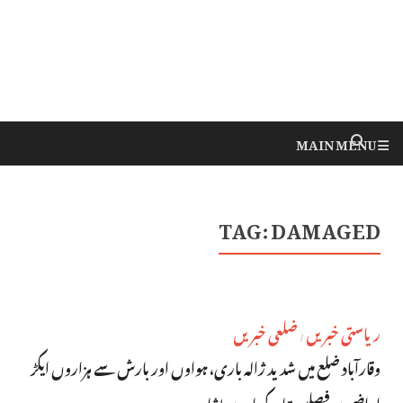
MAIN MENU
TAG:
DAMAGED
ریاستی خبریں
ضلعی خبریں
/
وقارآباد ضلع میں شدید ژالہ باری، ہواوں اور بارش سے ہزاروں ایکڑ
اراضی پر فصلیں تباہ، کسان پریشان