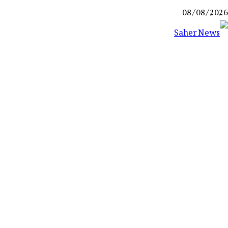
Ski
08/08/2026
t
conten
Saher News
نیوز پورٹل