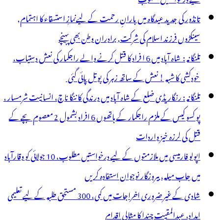
ی
تانڈور کی جدید عیدگاہ میں بارانِ رحمت کے لیےنمازِ استسقاء کا اہتمام,
ہنیت
سینکڑوں فرزند اسلام کی شرکت, برادران وطن بھی پہنچے
تلنگانہ : شاہ آباد میں 6 ا فراد کا قتل کرنے والے راجکمار کی نعش دستیاب،
خودکشی کا شبہ ! نعش کے ساتھ زہر کی بوتل پائی گئی
تلنگانہ : رنگاریڈی ضلع کے شاہ آباد میں درندگی کا ننگا ناچ، انسانیت شرمسار ،
پو کسو کیس کے ملزم راجکمار کے ہاتھوں 6 افراد بشمول 2 معصوم بچے کے
قتل کی لرزہ خیز واردات
اپولو فارمیسی میں ملازمتوں کے لیے درخواستیں مطلوب، 10 جولائی کو وقارآباد
میں جاب میلہ، بیروزگار نوجوان استفادہ کریں
شادی کے غیر ضروری اخراجات میں کمی، 300 مستحق طلبہ کے لیے تعلیمی
امداد، عبدالمقیت چندا کا مثالی اقدام