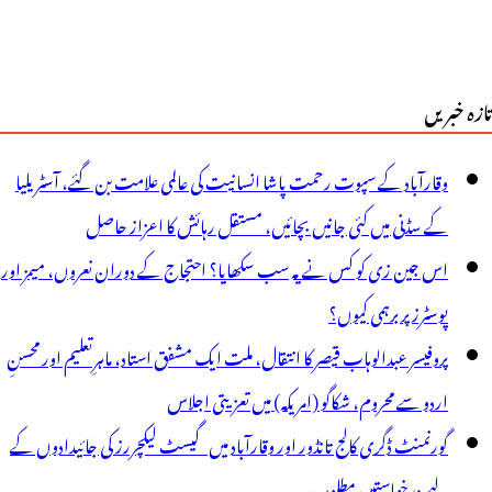
ریعہ
یوپاری
تازہ خبریں
ی
ان
وقارآباد کے سپوت رحمت پاشا انسانیت کی عالمی علامت بن گئے، آسٹریلیا
چائی،
کے سڈنی میں کئی جانیں بچائیں، مستقل رہائش کا اعزاز حاصل
ی
اس جین زی کو کس نے یہ سب سکھایا؟ احتجاج کے دوران نعروں، میمز اور
یس
پوسٹرز پر برہمی کیوں؟
ی
پروفیسر عبدالوہاب قیصر کا انتقال، ملت ایک مشفق استاد، ماہرِتعلیم اور محسنِ
ور
اردو سے محروم، شکاگو (امریکہ) میں تعزیتی اجلاس
رکل
گورنمنٹ ڈگری کالج تانڈور اور وقارآباد میں گیسٹ لیکچررز کی جائیدادوں کے
نسپکٹر
لیے درخواستیں مطلوب