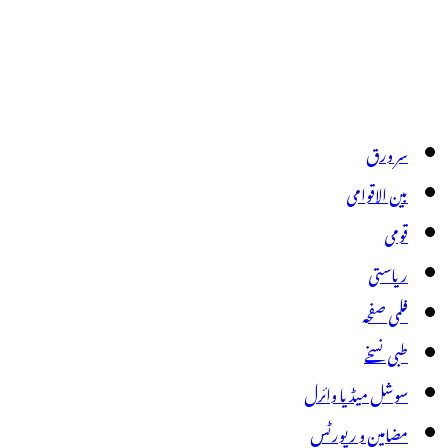
سر ورق
بین الاقوامی
قومی
ریاستی
فلمی صفحہ
طبی نسخے
سوشل میڈیا وائرل
مضامین و رپورٹس