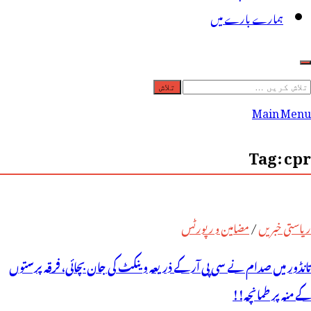
ہمارے بارے میں
لاش
ریں
Main Menu
رائے:
Tag:
cpr
ریاستی خبریں
/
مضامین و رپورٹس
تانڈور میں صدام نے سی پی آر کے ذریعہ وینکٹ کی جان بچائی، فرقہ پرستوں
کے منہ پر طمانچہ!!