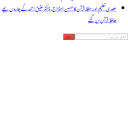
عصری تعلیم اور حفظِ قرآن کا حسین امتزاج، ڈاکٹر عتیق احمد کے چاروں بچے
حافظِ قرآن بن گئے
لاش
ریں
رائے: