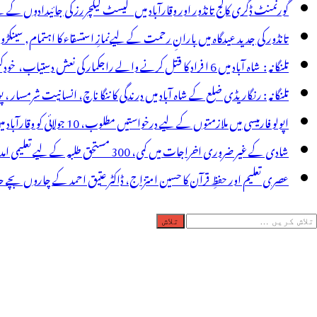
اہ
گورنمنٹ ڈگری کالج تانڈور اور وقارآباد میں گیسٹ لیکچررز کی جائیدادوں کے
ے
تانڈور کی جدید عیدگاہ میں بارانِ رحمت کے لیےنمازِ استسقاء کا اہتمام, سینکڑ
عد
تلنگانہ : شاہ آباد میں 6 ا فراد کا قتل کرنے والے راجکمار کی نعش دستیاب، خودکشی کا شبہ ! نعش کے ساتھ زہر کی بوتل پائی گئی
ھی
تلنگانہ : رنگاریڈی ضلع کے شاہ آباد میں درندگی کا ننگا ناچ، انسانیت شرمسار ، پو کسو کیس کے ملزم راجکمار کے ہات
رندہ
اپولو فارمیسی میں ملازمتوں کے لیے درخواستیں مطلوب، 10 جولائی کو وقارآباد میں جاب میلہ، بیروزگار نوجوان استفادہ کریں
پنے
شادی کے غیر ضروری اخراجات میں کمی، 300 مستحق طلبہ کے لیے تعلیمی امداد، عبدالمقیت چندا کا مثالی اقدام
وست
عصری تعلیم اور حفظِ قرآن کا حسین امتزاج، ڈاکٹر عتیق احمد کے چاروں بچے حا
و
لاش
ہچان
ریں
ر
رائے:
ے
ین