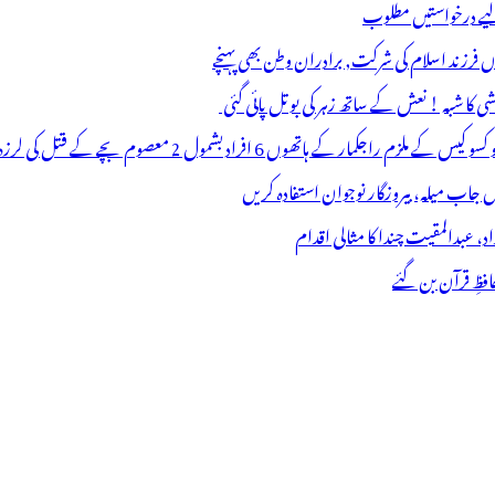
 لیے درخواستیں مطلوب
وں فرزند اسلام کی شرکت, برادران وطن بھی پہنچے
ھوں 6 افراد بشمول 2 معصوم بچے کے قتل کی لرزہ خیز واردات
فظِ قرآن بن گئے