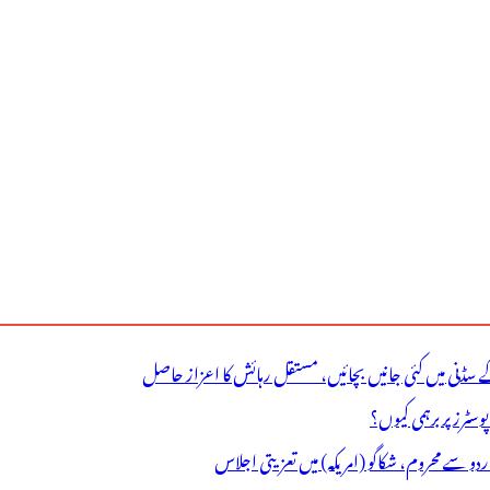
ے سڈنی میں کئی جانیں بچائیں، مستقل رہائش کا اعزاز حاصل
ٹرز پر برہمی کیوں؟
اردو سے محروم، شکاگو (امریکہ) میں تعزیتی اجلاس