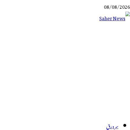
Ski
08/08/2026
t
conten
Saher News
نیوز پورٹل
سر ورق