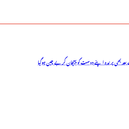
ے بعد بھی پرندہ اپنے دوست کو پہچان کر بے چین ہوگیا