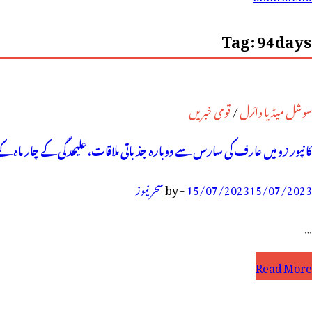
رائے:
Tag:
94days
سوشل میڈیا وائرل
/
قومی خبریں
کانپور زو میں عارف کی سارس سے دوبارہ جذباتی ملاقات، علیحدگی کے چار ماہ ک
15/07/2023
15/07/2023
-
by
سحر نیوز
…
انپور
Read More
و