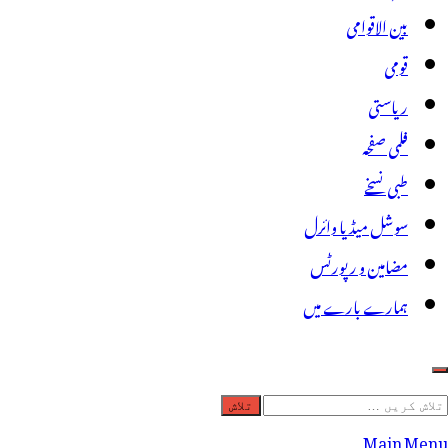
بین الاقوامی
قومی
ریاستی
فلمی صفحہ
طبی نسخے
سوشل میڈیا وائرل
مضامین و رپورٹس
ہمارے بارے میں
لاش
ریں
Main Menu