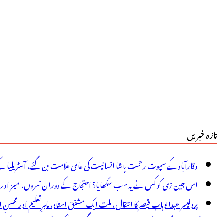
یں
ارف
ی
ارس
ے
وبارہ
ذباتی
تازہ خبریں
لاقات،
لیحدگی
وقارآباد کے سپوت رحمت پاشا انسانیت کی عالمی علامت بن گئے، آسٹریلیا ک
ے
اس جین زی کو کس نے یہ سب سکھایا؟ احتجاج کے دوران نعروں، میمز اور پوس
ار
پروفیسر عبدالوہاب قیصر کا انتقال، ملت ایک مشفق استاد، ماہرِتعلیم اور محسنِ 