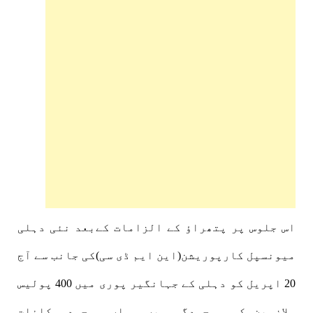
اس جلوس پر پتھراؤ کے الزامات کےبعد نئی دہلی
میونسپل کارپوریشن(این ایم ڈی سی)کی جانب سے آج
20 اپریل کو دہلی کے جہانگیر پوری میں 400 پولیس
ملازمین کی موجودگی میں وہاں موجود مکانات