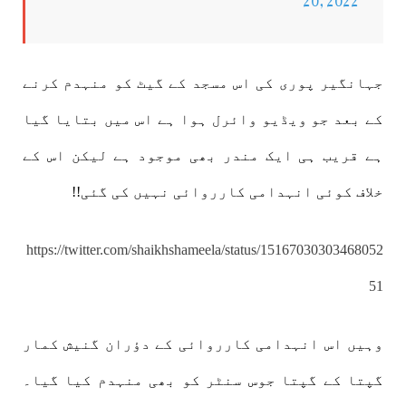
جہانگیر پوری کی اس مسجد کے گیٹ کو منہدم کرنے
کے بعد جو ویڈیو وائرل ہوا ہے اس میں بتایا گیا
ہے قریب ہی ایک مندر بھی موجود ہے لیکن اس کے
خلاف کوئی انہدامی کارروائی نہیں کی گئی!!
https://twitter.com/shaikhshameela/status/15167030303468052
51
وہیں اس انہدامی کارروائی کے دؤران گنیش کمار
گپتا کے گپتا جوس سنٹر کو بھی منہدم کیا گیا۔