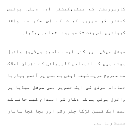
کارپوریشن کے میئر،کمشنر اور دہلی پولیس
کمشنر کو سپریم کورٹ کے اس حکم سے واقف
کروائیں۔اس وقت تک جو ہونا تھا وہ ہوگیا۔
سوشل میڈیا پر کئی ایسے دلسوز ویڈیوز وائرل
ہوئے ہیں کہ انہدامی کارروائی کے دؤران املاک
سے محروم غریب طبقہ اپنی بے بسی پر آنسو بہارہا
تھا۔اس موقع کی ایک تصویر بھی سوشل میڈیا پر
وائرل ہوئی ہے کہ دکان کو انہدام کیے جانے کے
بعد ایک کمسن لڑکا چلر رقم اور بچا کچا سامان
سمیٹ رہا ہے۔