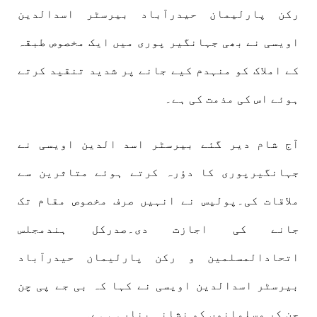
رکن پارلیمان حیدرآباد بیرسٹر اسدالدین
اویسی نے بھی جہانگیر پوری میں ایک مخصوص طبقہ
کے املاک کو منہدم کیے جانے پر شدید تنقید کرتے
ہوئے اس کی مذمت کی ہے۔
آج شام دیر گئے بیرسٹر اسد الدین اویسی نے
جہانگیرپوری کا دؤرہ کرتے ہوئے متاثرین سے
ملاقات کی۔پولیس نے انہیں صرف مخصوص مقام تک
جانے کی اجازت دی۔صدرکل ہندمجلس
اتحادالمسلمین و رکن پارلیمان حیدرآباد
بیرسٹر اسدالدین اویسی نے کہا کہ بی جے پی چن
چن کر مسلمانوں کو نشانہ بنارہی ہے۔