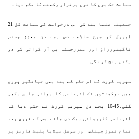
سماعت تک جوں کا توں برقرار رکھنے کا حکم دیا۔
جمعیتہ علما ہند کی اس درخواست کی سماعت کل 21
اپریل کو صبح ساڑھے دس بجے دن معزز جسٹس
ناگیشورراؤ اور معززجسٹس بی آر گوائی کی دو
رکنی بنچ کرے گی۔
سپریم کورٹ کے اس حکم کے بعد بھی جہانگیر پوری
میں دوگھنٹوں تک انہدامی کارروائی جاری رکھی
گئی۔45-10 بجے دن سپریم کورٹ نے حکم دیا کہ
انہدامی کارروائی روک دی جائے۔جس کے فوری بعد
تمام نیوز چینلس اور سوشل میڈیا پلیٹ فارمز پر