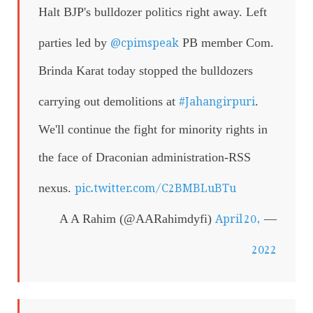
Halt BJP's bulldozer politics right away. Left
@cpimspeak
parties led by
PB member Com.
Brinda Karat today stopped the bulldozers
#Jahangirpuri
carrying out demolitions at
.
We'll continue the fight for minority rights in
the face of Draconian administration-RSS
pic.twitter.com/C2BMBLuBTu
nexus.
April 20,
— A A Rahim (@AARahimdyfi)
2022