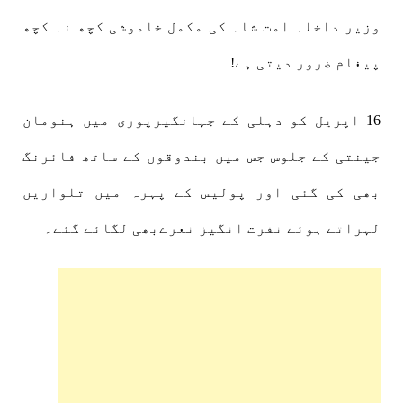
وزیر داخلہ امت شاہ کی مکمل خاموشی کچھ نہ کچھ
پیغام ضرور دیتی ہے!
16 اپریل کو دہلی کے جہانگیرپوری میں ہنومان
جینتی کے جلوس جس میں بندوقوں کے ساتھ فائرنگ
بھی کی گئی اور پولیس کے پہرہ میں تلواریں
لہراتے ہوئے نفرت انگیز نعرےبھی لگائے گئے۔