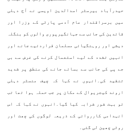
حیدرآباد بیرسٹر اسدالدین اویسی نے آج دہلی
میں برسراقتدار عام آدمی پارٹی کے وزرا اور
قائدین کی جانب سے جہانگیرپوری والوں کو بنگلہ
دیشی اور روہنگیائی مسلمان قراردئیے جانے اور
انہیں تشدد کے لیے استعمال کرنے کی غرض سے بی
جے پی کی جانب سے بسائے جانے کی منطق پر شدید
تنقید کی۔انہوں نے کہا کہ چیف منسٹر دہلی
اروند کیجریوال کے مکان پر جب حملہ ہوا تھا تب
تو بہت شور شرابہ کیا گیا۔انہوں نے کہا کہ اس
انہدامی کارروائی کے ذریعہ لوگوں کی چھت اور
روٹی چھین لی گئی۔