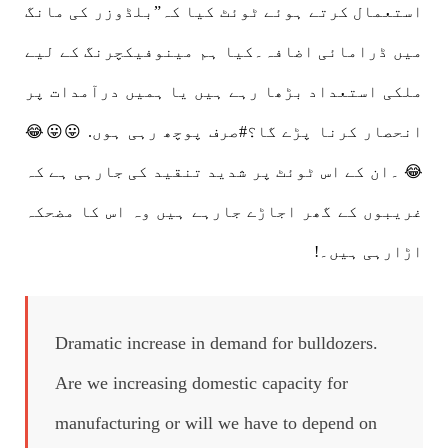
استعمال کرتے ہوئے ٹوئٹ کیا کہ”بلڈوزر کی مانگ
میں ڈرامائی اضافہ۔کیا ہم مینوفیکچرنگ کے لیے
ملکی استعداد بڑھا رہے ہیں یا ہمیں درآمدات پر
انحصار کرنا پڑے گا؟#صرف پوچھ رہی ہوں. 😛😛😂
😂 ۔ان کے اس ٹوئٹ پر شدید تنقید کی جارہی ہے کہ
غریبوں کے گھر اجاڑے جارہے ہیں وہ اس کا مضحکہ
اڑارہی ہیں۔!
Dramatic increase in demand for bulldozers.
Are we increasing domestic capacity for
manufacturing or will we have to depend on