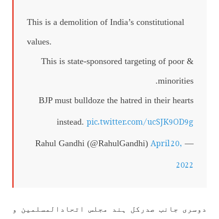
This is a demolition of India’s constitutional
values.
This is state-sponsored targeting of poor &
minorities.
BJP must bulldoze the hatred in their hearts
pic.twitter.com/ucSJK9OD9g
instead.
April 20,
— Rahul Gandhi (@RahulGandhi)
2022
دوسری جانب صدرکل ہند مجلس اتحادالمسلمین و