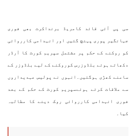
سی پی آئی قائد کامریڈ برنداکرت بھی فوری
جہانگیر پوری پہنچ گئیں اور انہدامی کارروائی
کو روکنے کے حکم پر مشتمل سپریم کورٹ کا آرڈر
دکھاتے ہوئے بلڈوزرس کوروکنے کے لیے بلڈوزر کے
سامنے کھڑی ہوگئیں۔انہوں نے پولیس عہدیداروں
سے ملاقات کرتے ہوئےسپریم کورٹ کے حکم کے بعد
فوری انہدامی کارروائی روک دینے کا مطالبہ
کیا۔