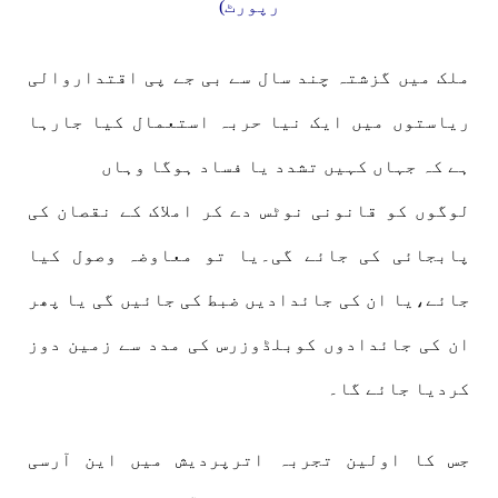
رپورٹ)
ملک میں گزشتہ چند سال سے بی جے پی اقتداروالی
ریاستوں میں ایک نیا حربہ استعمال کیا جارہا
ہے کہ جہاں کہیں تشدد یا فساد ہوگا وہاں
لوگوں کو قانونی نوٹس دے کر املاک کے نقصان کی
پابجائی کی جائے گی۔یا تو معاوضہ وصول کیا
جائے،یا ان کی جائدادیں ضبط کی جائیں گی یا پھر
ان کی جائدادوں کوبلڈوزرس کی مدد سے زمین دوز
کردیا جائے گا۔
جس کا اولین تجربہ اترپردیش میں این آرسی