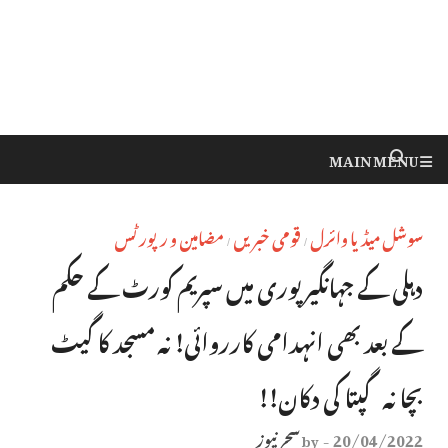
MAIN MENU
سوشل میڈیا وائرل
قومی خبریں
مضامین و رپورٹس
/
/
دہلی کے جہانگیر پوری میں سپریم کورٹ کے حکم
کے بعد بھی انہدامی کارروائی! نہ مسجد کا گیٹ
بچا نہ گپتا کی دکان!!
20/04/2022
سحر نیوز
by
-