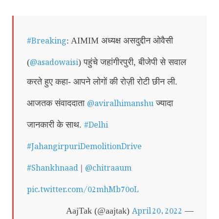
#Breaking
: AIMIM अध्यक्ष असदुद्दीन ओवैसी
@asadowaisi
(
) पहुंचे जहांगीरपुरी, बीजेपी से सवाल
करते हुए कहा- आपने लोगों की रोज़ी रोटी छीन ली.
@aviralhimanshu
आजतक संवाददाता
ज्यादा
#Delhi
जानकारी के साथ.
#JahangirpuriDemolitionDrive
#Shankhnaad
@chitraaum
|
pic.twitter.com/02mhMb70oL
April 20, 2022
— AajTak (@aajtak)