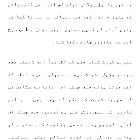
یہ خبر وائرل ہوگئی لیکن اس انہدامی کارروائی
کو ہنوز جاری رکھا گیا۔بہانہ یہ بنایا گیا کہ
ہمیں آرڈر کی کاپی موصول نہیں ہوئی ہے!اس طرح
آپریشن بلڈوزر جاری رکھا گیا۔
سپریم کورٹ کےاس حکم کے تقریباً ایک گھنٹہ بعد
سینئر وکیل دشینت دیو نے دوبارہ اس معاملہ کا
ذکر کرتے ہوئے چیف جسٹس آف انڈیا سے شکایت کی
کہ سپریم کورٹ کے حکم کے بعد بھی انہدامی
کارروائی نہیں روکی گئی ہے تومعزز چیف جسٹس آف
انڈیا این وی رمنا نے سپریم کورٹ کے رجسٹرار کو
ہدایت دی کہ وہ فوری شمالی دہلی میونسپل