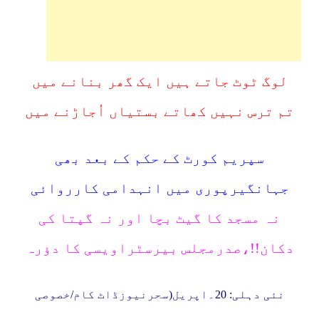
لوگ ٹوٹ جاتے ہیں ایک گھر بنانے میں
تم ترس نہیں کھاتے بستیاں اُجاڑنے میں
سپریم کورٹ کے حکم کے بعد بھی
جہانگیرپوری میں انہدامی کارروائی
نہ مسجد کا گیٹ بچا اور نہ گپتا کی
دکان!!،صدرمجلس بیرسٹراویسی کا دؤرہ
نئی دہلی: 20۔اپریل(سحرنیوزڈاٹ کام/خصوصی