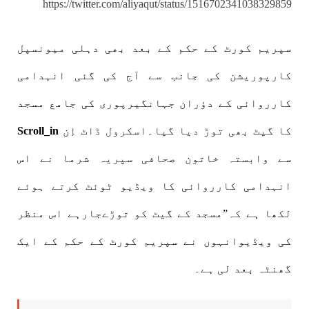
https://twitter.com/aliyaqut/status/1516702341038329859
سپریم کورٹ کے حکم کے بعد بھی دہلی میونسپل
کارپوریشن کی جانب سے آج کی گئی انہدامی
کارروائی کے دؤران جہانگیرپوری کی جامع مسجد
کا گیٹ بھی توڑ دیا گیا۔اسکرول ڈاٹ اِن
Scroll_in
سے وابستہ خاتون صحافی سپریہ شرما نے اس
انہدامی کارروائی کا ویڈیو ٹوئٹ کرتے ہوئے
لکھا ہے کہ”مسجد کے گیٹ کو توڑےجارہے اس منظر
کی ویڈیوانہوں نے سپریم کورٹ کے حکم کے ایک
گھنٹہ بعد لی ہے۔