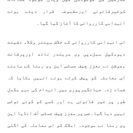
کوغیرقانونی اورمقبوضہ قرار دیتے ہوئے
انہدامی کارروائی کا آغاز کیا گیا۔
اس انہدامی کارروائی کے خلاف
سینئر وکلاء دشینت
دیو،کپل سبل،پی وی سریندر ناتھ اورپرشانت
بھوشن نے معزز چیف جسٹس این وی رمنا کے سامنے
اس معاملہ کو پیش کرتے ہوئے انہیں بتایا کہ
فساد زدہ جہانگیرپوری میں انہدام کی مہم مکمل
طور پر غیر قانونی ہے اور کسی کو کوئی نوٹس
نہیں دیا گیا۔جس پر معزز
چیف جسٹس آف انڈیا این
وی رمنا نے موجودہ املاک کو اس معاملہ کی اگلی