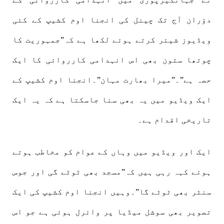
دؤران آج تک چینل کی انجنا اوم کشیپ کے کئی
ویڈیوز شیئر کرتے ہوئے لکھا ہے کہ”جمہوریت کا
چوتھا ستون بھی اس انہدامی کارروائی کا ایک
حصہ ہے”۔”میرا بھارت مہان”۔انجنا اوم کشیپ کے
ایک ویڈیو میں یہ بھی سنا جاسکتا ہے کہ یہ ایک
تاریخی اقدام ہے۔
ایک اور ویڈیو میں وہاں کے عوام کو مخاطب ہوتے
ہوئے کہہ رہی ہیں کہ”مسجد بھی ٹوٹے گی اور جوس
سنٹر بھی ٹوٹے گا”۔وہیں انجنا اوم کشیپ کی ایک
تصویر بھی سوشل میڈیا پر وائرل ہوئی ہے جو اس