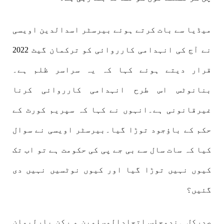
میڈیا سے بات کرتے ہوئے بیرسٹر اسدالدین اویسی
نے آج کی انہدامی کارروائی کو ترکمان گیٹ 2022
قرار دیتے ہوئے کہا کہ یہ سراسر ظلم ہے۔
بنانوٹس اس طرح انہدامی کارروائی کرنا
غیرقانونی ہے۔انہوں نے کہا کہ سپریم کورٹ کے
حکم کے باؤجود توڑا گیا۔بیرسٹر اویسی نے سوال
کیا کہ سات سال سے بی جے پی کی حکومت ہے تو اب تک
کیوں نہیں توڑا گیا اور کیوں نوٹسیں نہیں دی
گئیں؟
صدرکل ہندمجلس اتحادالمسلمین و رکن پارلیمان