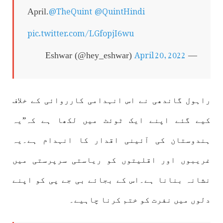
@TheQuint
@QuintHindi
April.
pic.twitter.com/LGfopjI6wu
April 20, 2022
— Eshwar (@hey_eshwar)
راہول گاندھی نے اس انہدامی کارروائی کے خلاف
کیے گئے اپنے ایک ٹوئٹ میں لکھا ہے کہ”یہ
ہندوستان کی آئینی اقدار کا انہدام ہے۔یہ
غریبوں اور اقلیتوں کو ریاستی سرپرستی میں
نشانہ بنانا ہے۔اس کے بجائے بی جے پی کو اپنے
دلوں میں نفرت کو ختم کرنا چاہیے۔