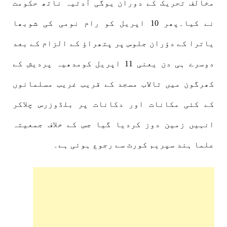
مخالف تحریک کے دوران یوگی آدتیہ ناتھ حکومت
نے کیا۔پھر 10 اپریل کو رام نومی کی شوبھا
یاترا کے دؤران جلوس پر پتھراؤ کے الزام کے بعد
دوسرے ہی دن یعنی 11 اپریل کومدھیہ پردیش کے
کھرگون میں تالاب مسجد کے قریب غریب مسلمانوں
کے کئی مکانات اور دکانات پر بلڈوزرس چلاکر
انہیں زمین دوز کردیا گیا جس کے خلاف جمعیتہ
علما ہند سپریم کورٹ سے رجوع ہوئی ہے۔