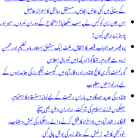
کے سڈنی میں کئی جانیں بچائیں، مستقل رہائش کا اعزاز حاصل
اس جین زی کو کس نے یہ سب سکھایا؟ احتجاج کے دوران نعروں، میمز اور
پوسٹرز پر برہمی کیوں؟
پروفیسر عبدالوہاب قیصر کا انتقال، ملت ایک مشفق استاد، ماہرِتعلیم اور محسنِ
اردو سے محروم، شکاگو (امریکہ) میں تعزیتی اجلاس
گورنمنٹ ڈگری کالج تانڈور اور وقارآباد میں گیسٹ لیکچررز کی جائیدادوں کے
لیے درخواستیں مطلوب
تانڈور کی جدید عیدگاہ میں بارانِ رحمت کے لیےنمازِ استسقاء کا اہتمام,
سینکڑوں فرزند اسلام کی شرکت, برادران وطن بھی پہنچے
تلنگانہ : شاہ آباد میں 6 ا فراد کا قتل کرنے والے راجکمار کی نعش دستیاب،
خودکشی کا شبہ ! نعش کے ساتھ زہر کی بوتل پائی گئی