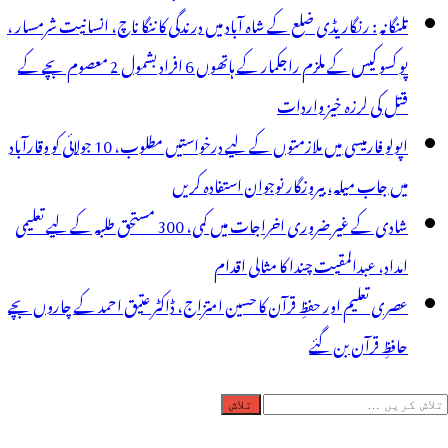
تلنگانہ : رنگاریڈی ضلع کے شاہ آباد میں درندگی کا ننگا ناچ، انسانیت شرمسار ،
پو کسو کیس کے ملزم راجکمار کے ہاتھوں 6 افراد بشمول 2 معصوم بچے کے
قتل کی لرزہ خیز واردات
اپولو فارمیسی میں ملازمتوں کے لیے درخواستیں مطلوب، 10 جولائی کو وقارآباد
میں جاب میلہ، بیروزگار نوجوان استفادہ کریں
شادی کے غیر ضروری اخراجات میں کمی، 300 مستحق طلبہ کے لیے تعلیمی
امداد، عبدالمقیت چندا کا مثالی اقدام
عصری تعلیم اور حفظِ قرآن کا حسین امتزاج، ڈاکٹر عتیق احمد کے چاروں بچے
حافظِ قرآن بن گئے
لاش
ریں