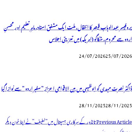
پروفیسر عبدالوہاب قیصر کا انتقال، ملت ایک مشفق استاد، ماہرِتعلیم اور محسنِ
اردو سے محروم، شکاگو (امریکہ) میں تعزیتی اجلاس
24/07/2026
25/07/2026
ڈاکٹر نصرت مہدی کو ابوظہبی میں بین الاقوامی اعزاز ” سفیر اردو ” سے نوازا گیا
28/11/2025
28/11/2025
وسٹوں
Previous Article
تانڈور کے سرکاری ہسپتال میں”لطیف”نے اپنا خون دیکر