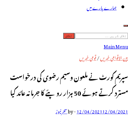
ہمارے بارے میں
لاش
ریں
Main Menu
رائے:
بین الاقوامی خبریں
/
قومی خبریں
سپریم کورٹ نے ملعون وسیم رضوی کی درخواست
مسترد کرتے ہوئے 50 ہزار روپئے کا جرمانہ عائد کیا
12/04/2021
12/04/2021
-
by
سحر نیوز