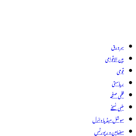
سر ورق
بین الاقوامی
قومی
ریاستی
فلمی صفحہ
طبی نسخے
سوشل میڈیا وائرل
مضامین و رپورٹس