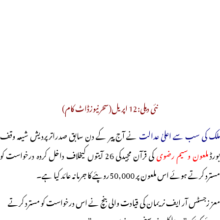
نئی دہلی:12 اپریل(سحرنیوزڈاٹ کام)
لک کی سب سے اعلیٰ عدالت
نے آج پیر کے دن سابق صدراترپردیش شیعہ وقف
ورڈ
ملعون وسیم رضوی
کی قرآن مجیدکی 26 آیتوں کیخلاف داخل کردہ درخواست کو
مسترد کرتے ہوئے اس ملعون پر 50,000روپئے کا جرمانہ عائد کیا ہے۔
معز زجسٹس آر ایف نریمان کی قیادت والی بنچ نے اس درخواست کو مسترد کرتے