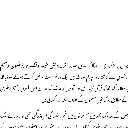
ہاں یہ تذکرہ بیجا نہ ہوگا کہ سابق
صدر اتر پردیش شیعہ وقف بورڈ ملعون وسیم
رضوی
نے گزشتہ ماہ سپریم کورٹ میں ایک درخواست داخل کرتے ہوئے نعوذباللہ
یہ مطالبہ کیا تھا کہ قرآن مجید سے 26 آیتوں کو حذف کیا جائے اس ملعون وسیم رضوی
کے مطابق جو کہ غیر مسلموں کے خلاف تشدد پر اکساتی ہیں۔
جس کے بعد ملک بھر میں مسلمانوں میں غم و غصہ کی لہر دؤڑگئی تھی اور پورے ملک
میں ملعون وسیم رضوی کیخلاف بڑے پیمانے احتجاج اور احتجاجی جلسے منعقد کیے