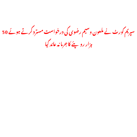
سپریم کورٹ نے ملعون وسیم رضوی کی درخواست مسترد کرتے ہوئے 50
ہزار روپئے کا جرمانہ عائد کیا