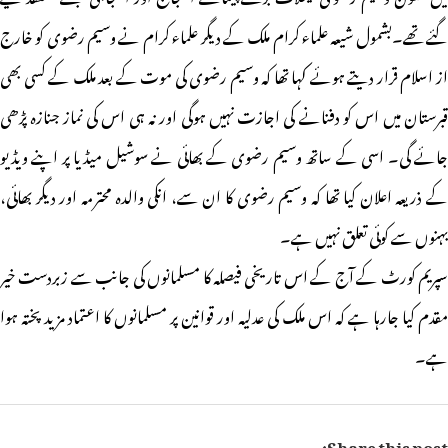
گئے تھے۔بشمول شیعہ علماء کرام ملک کے دیگر علماء کرام نے وسیم رضوی کو خارج
از اسلام قرار دیتے ہوئے کہا تھا کہ وسیم رضوی کی موت کے بعد ملک کے کسی بھی
قبرستان میں اس کو دفنانے کی اجازت نہیں ہوگی اور نہ ہی اس کی نماز جنازہ پڑھی
جائے گی۔ اسی کے ساتھ وسیم رضوی کے بھائی نے سوشیل میڈیا پر اپنے ویڈیو
کے ذریعہ اعلان کیا تھا کہ وسیم رضوی کا ان سے، انکی والدہ محترمہ اور دیگر بھائی،
بہنوں سے کوئی تعلق نہیں ہے۔
سپریم کورٹ کے آج کے اس تاریخی فیصلہ کا مسلمانوں کی جانب سے زبردست خیر
مقدم کیا جارہا ہے کہ اس ملک کی عدلیہ اور قوانین پر مسلمانوں کا اعتماد مزید پختہ ہوا
ہے۔
Share this post: