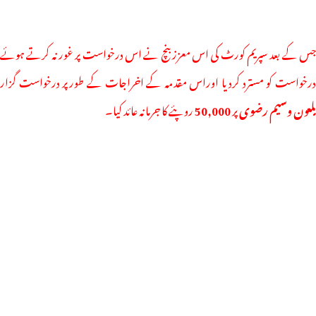
جس کے بعد سپریم کورٹ کی اس معزز بنچ نے اس درخواست پر غور نہ کرتے ہوئے
درخواست کو مسترد کردیا اوراس مقدمہ کے اخراجات کے طورپر درخواست گزار
م
لعون وسیم رضوی
پر
50,000
روپئے کا جرمانہ عائد کیا۔