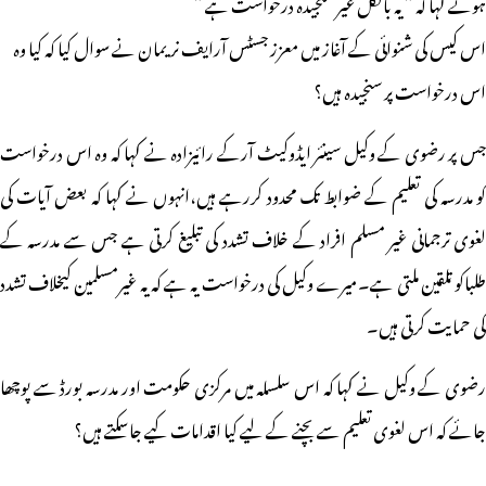
ہوئے کہا کہ ” یہ بالکل غیر سنجیدہ درخواست ہے ”
اس کیس کی شنوائی کے آغاز میں معزز جسٹس آرایف نریمان نے سوال کیا کہ کیا وہ
اس درخواست پر سنجیدہ ہیں؟
جس پر رضوی کے وکیل سینئر ایڈوکیٹ آرکے رائیزادہ نے کہا کہ وہ اس درخواست
کو مدرسہ کی تعلیم کے ضوابط تک محدود کررہے ہیں،انہوں نے کہا کہ بعض آیات کی
لغوی ترجمانی غیر مسلم افراد کے خلاف تشدد کی تبلیغ کرتی ہے جس سے مدرسہ کے
طلباکو تلقین ملتی ہے۔میرے وکیل کی درخواست یہ ہے کہ یہ غیرمسلمین کیخلاف تشدد
کی حمایت کرتی ہیں۔
رضوی کے وکیل نے کہا کہ اس سلسلہ میں مرکزی حکومت اور مدرسہ بورڈ سے پوچھا
جائے کہ اس لغوی تعلیم سے بچنے کے لیے کیا اقدامات کیے جاسکتے ہیں؟