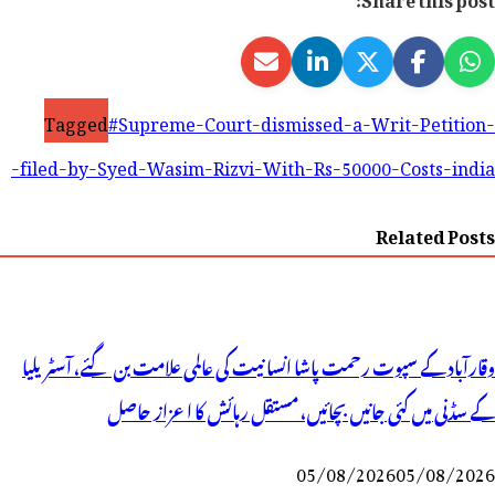
Tagged
#Supreme-Court-dismissed-a-Writ-Petition-
filed-by-Syed-Wasim-Rizvi-With-Rs-50
000-Costs-india-
Related Posts
وقارآباد کے سپوت رحمت پاشا انسانیت کی عالمی علامت بن گئے، آسٹریلیا
کے سڈنی میں کئی جانیں بچائیں، مستقل رہائش کا اعزاز حاصل
05/08/2026
05/08/2026