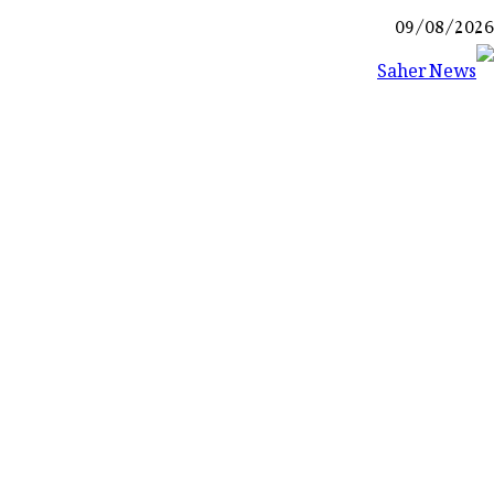
Ski
09/08/2026
t
conten
Saher News
نیوز پورٹل