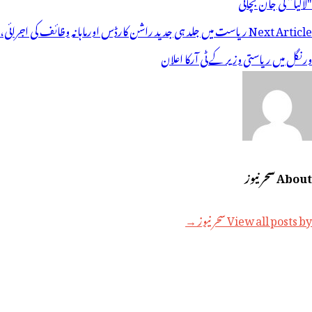
ی
"لالیا” کی جان بچائی
یویگیشن
Next Article
ریاست میں جلد ہی جدید راشن کارڈس اورماہانہ وظائف کی اجرائی،
ورنگل میں ریاستی وزیر کے ٹی آرکا اعلان
About سحر نیوز
View all posts by سحر نیوز →