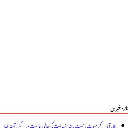
تازہ خبریں
وقارآباد کے سپوت رحمت پاشا انسانیت کی عالمی علامت بن گئے، آسٹریلیا