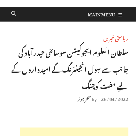
MAIN MENU
ریاستی خبریں
سلطان العلوم ایجوکیشن سوسائٹی حیدرآباد کی
جانب سے سِول انجینئرنگ کے امیدواروں کے
لیے مفت کوچنگ
26/04/2022
سحر نیوز
by
-