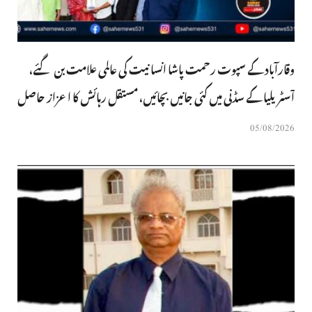
وقارآباد کے سپوت رحمت پاشا انسانیت کی عالمی علامت بن گئے،
آسٹریلیا کے سڈنی میں کئی جانیں بچائیں، مستقل رہائش کا اعزاز حاصل
05/08/2026