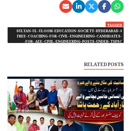
TAGGED
#SULTAN-UL-ULOOM-EDUCATION-SOCIETY-HYDERABAD-
FREE-COACHING-FOR-CIVIL-ENGINEERING-CANDIDATES-
FOR- AEE-CIVIL-ENGINEERING-POSTS-UNDER-TSPSC-
RELATED POSTS