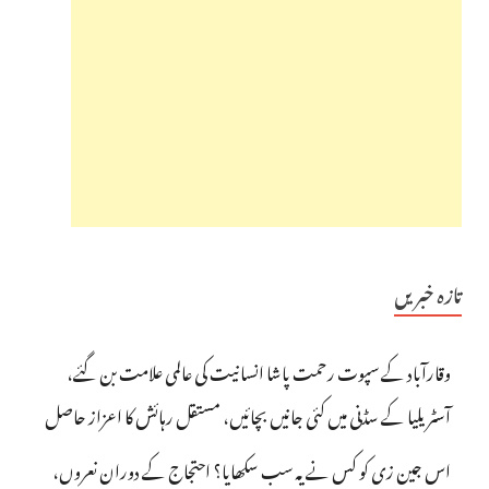
تازہ خبریں
وقارآباد کے سپوت رحمت پاشا انسانیت کی عالمی علامت بن گئے،
آسٹریلیا کے سڈنی میں کئی جانیں بچائیں، مستقل رہائش کا اعزاز حاصل
اس جین زی کو کس نے یہ سب سکھایا؟ احتجاج کے دوران نعروں،