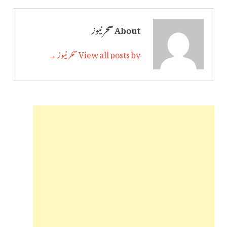
About سحر نیوز
View all posts by سحر نیوز →