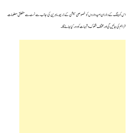
اس کوچنگ کے دؤران امیدواروں کو خصوصی سیشن کے ذریعہ ماہرین کی جانب سے ٹسٹ سے متعلق معلومات
فراہم کی جائیں گی اور مختلف شکوک و شبہات کو دور کیا جائے گا۔