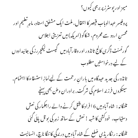
میمز اور پوسٹرز پر برہمی کیوں؟
پروفیسر عبدالوہاب قیصر کا انتقال، ملت ایک مشفق استاد، ماہرِتعلیم اور
محسنِ اردو سے محروم، شکاگو (امریکہ) میں تعزیتی اجلاس
گورنمنٹ ڈگری کالج تانڈور اور وقارآباد میں گیسٹ لیکچررز کی جائیدادوں
کے لیے درخواستیں مطلوب
تانڈور کی جدید عیدگاہ میں بارانِ رحمت کے لیےنمازِ استسقاء کا اہتمام,
سینکڑوں فرزند اسلام کی شرکت, برادران وطن بھی پہنچے
تلنگانہ : شاہ آباد میں 6 ا فراد کا قتل کرنے والے راجکمار کی نعش
دستیاب، خودکشی کا شبہ ! نعش کے ساتھ زہر کی بوتل پائی گئی
تلنگانہ : رنگاریڈی ضلع کے شاہ آباد میں درندگی کا ننگا ناچ، انسانیت