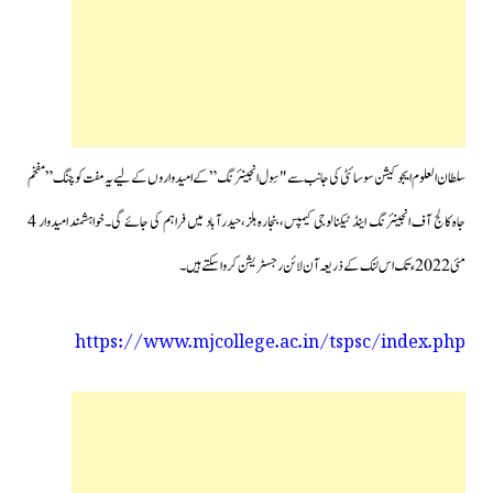
سلطان العلوم ایجوکیشن سوسائٹی کی جانب سے "سِول انجینئرنگ”کے امیدواروں کے لیے یہ مفت کوچنگ”مفخم
جاہ کالج آف انجینئرنگ اینڈ ٹیکنالوجی کیمپس،بنجارہ ہلز،حیدرآباد میں فراہم کی جائے گی۔خواہشمند امیدوار 4
مئی 2022ء تک اس لنک کے ذریعہ آن لائن رجسٹریشن کرواسکتے ہیں۔
https://www.mjcollege.ac.in/tspsc/index.php