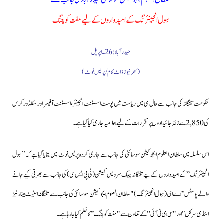
سلطان العلوم ایجوکیشن سوسائٹی حیدرآباد کی جانب سے
سِول انجینئرنگ کے امیدواروں کے لیے مفت کوچنگ
حیدرآباد: 26۔اپریل
(سحرنیوزڈاٹ کام/پریس نوٹ)
حکومت تلنگانہ کی جانب سے حال ہی میں ریاست میں پوسٹ اسسٹنٹ انجینئر،اسسٹنٹ آفیسر اور اسکلڈورکرس
کی 2,850 سے زائد جائیدادوں پر تقررات کے لیے اعلامیہ جاری کیا گیا ہے۔
اس سلسلہ میں سلطان العلوم ایجوکیشن سوسائٹی کی جانب سے جاری کردہ پریس نوٹ میں بتایا گیا ہے کہ”سِول
انجینئرنگ”کے امیدواروں کے لیے تلنگانہ پبلک سرویس کمیشن(ٹی پی ایس سی) کی جانب سے بھرتی کیے جانے
والے پوسٹس”اے ای (سِول انجینئرنگ) "سلطان العلوم ایجوکیشن سوسائٹی کی جانب سے تلنگانہ اسٹیٹ مینارٹیز
اسٹڈی سرکل” اور "سی ای ٹی آئی” کے تعاون سے "مفت کوچنگ” کا نطم کیا جارہا ہے۔