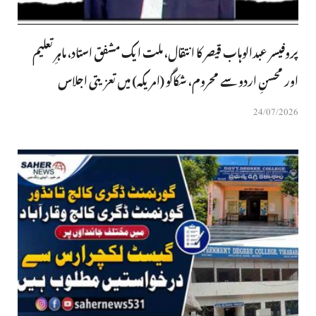
پروفیسر عبدالوہاب قیصر کا انتقال، ملت ایک مشفق استاد، ماہرِتعلیم
اور محسنِ اردو سے محروم، شکاگو (امریکہ) میں تعزیتی اجلاس
24/07/2026