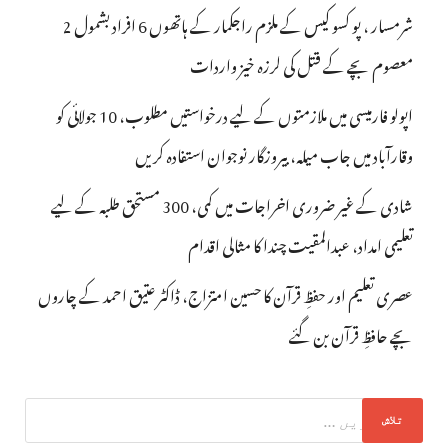
شرمسار ، پو کسو کیس کے ملزم راجکمار کے ہاتھوں 6 افراد بشمول 2
معصوم بچے کے قتل کی لرزہ خیز واردات
اپولو فارمیسی میں ملازمتوں کے لیے درخواستیں مطلوب، 10 جولائی کو
وقارآباد میں جاب میلہ، بیروزگار نوجوان استفادہ کریں
شادی کے غیر ضروری اخراجات میں کمی، 300 مستحق طلبہ کے لیے
تعلیمی امداد، عبدالمقیت چندا کا مثالی اقدام
عصری تعلیم اور حفظِ قرآن کا حسین امتزاج، ڈاکٹر عتیق احمد کے چاروں
بچے حافظِ قرآن بن گئے