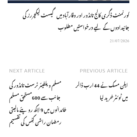
گورنمنٹ ڈگری کالج تانڈور اور وقارآباد میں گیسٹ لیکچررز کی
جائیدادوں کے لیے درخواستیں مطلوب
21/07/2026
NEXT ARTICLE
PREVIOUS ARTICLE
ایلن مسک نے 44 ارب ڈالر
مسلم ویلفیئر ٹرسٹ تانڈور کی
میں ٹوئٹر خرید لیا
جانب سے 600مستحق مسلم
خاندانوں میں 9 لاکھ روپئے مالیتی
رمضان راشن کِٹس کی تقسیم