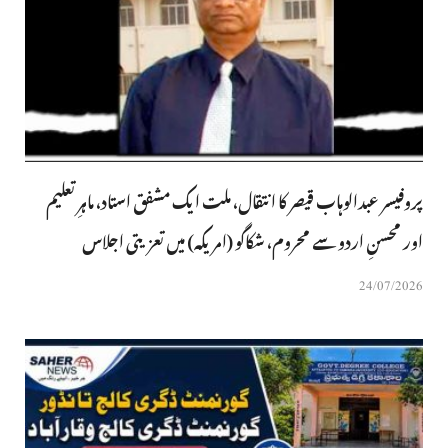
پروفیسر عبدالوہاب قیصر کا انتقال، ملت ایک مشفق استاد، ماہرِتعلیم
اور محسنِ اردو سے محروم، شکاگو (امریکہ) میں تعزیتی اجلاس
24/07/2026