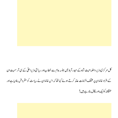
کل مرکزی وزیر داخلہ امیت شاہ کے حیدرآباد میں جلسہ عام سے خطاب اور ریاستی وزیراعلیٰ کے سی آر سمیت ان
کے افراد خاندان پر مختلف الزامات عائد کرتے ہوئے کہا تھا کہ اس خاندان نے ریاست کو مقروض بنادیا ہے اور
تلنگانہ کو ایک اور بنگال بنارہے ہیں!