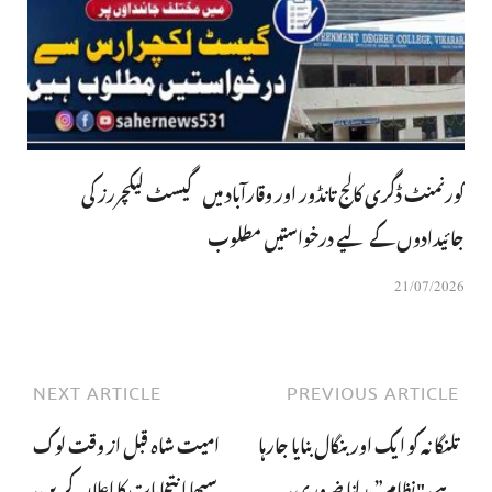
گورنمنٹ ڈگری کالج تانڈور اور وقارآباد میں گیسٹ لیکچررز کی
جائیدادوں کے لیے درخواستیں مطلوب
21/07/2026
NEXT ARTICLE
PREVIOUS ARTICLE
تلنگانہ کو ایک اور بنگال بنایا جارہا
امیت شاہ قبل از وقت لوک
ہے، "نظام” بدلنا ضروری،
سبھا انتخابات کا اعلان کریں،