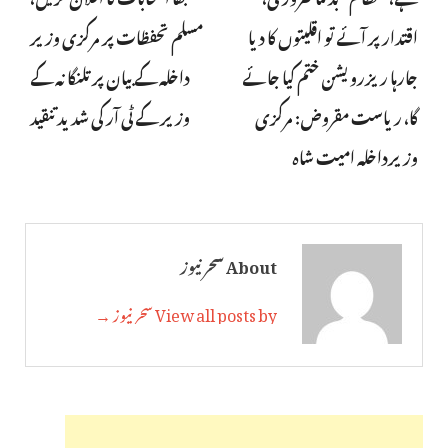
اقتدار پر آئے تو اقلیتوں کا دیا
مسلم تحفظات پر مرکزی وزیر
جارہا ریزرویشن ختم کیا جائے
داخلہ کے بیان پر تلنگانہ کے
گا، ریاست مقروض: مرکزی
وزیر کے ٹی آر کی شدید تنقید
وزیرداخلہ امیت شاہ
About سحر نیوز
View all posts by سحر نیوز →