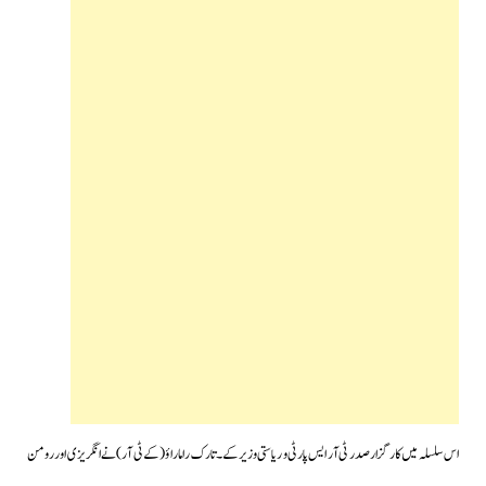
اس سلسلہ میں کارگزار صدر ٹی آر ایس پارٹی و ریاستی وزیر کے۔تارک راماراؤ(کے ٹی آر) نے انگریزی اور رومن