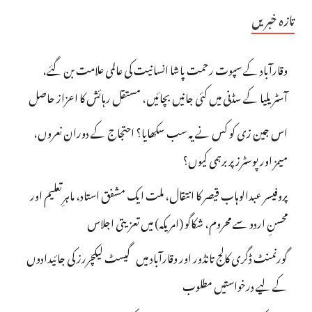
تازہ خبریں
وقارآباد کے سپوت رحمت پاشا انسانیت کی عالمی علامت بن گئے،
آسٹریلیا کے سڈنی میں کئی جانیں بچائیں، مستقل رہائش کا اعزاز حاصل
اس جین زی کو کس نے یہ سب سکھایا؟ احتجاج کے دوران نعروں،
میمز اور پوسٹرز پر برہمی کیوں؟
پروفیسر عبدالوہاب قیصر کا انتقال، ملت ایک مشفق استاد، ماہرِتعلیم اور
محسنِ اردو سے محروم، شکاگو (امریکہ) میں تعزیتی اجلاس
گورنمنٹ ڈگری کالج تانڈور اور وقارآباد میں گیسٹ لیکچررز کی جائیدادوں
کے لیے درخواستیں مطلوب