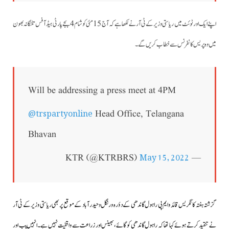
اپنے ایک اورٹوئٹ میں ریاستی وزیرکے ٹی آر نےلکھا ہے کہ آج 15 مئی کو شام 4 بجے پارٹی ہیڈ آفس تلنگانہ بھون
میں وہ پریس کانفرنس سے خطاب کریں گے۔
Will be addressing a press meet at 4PM
@trspartyonline
Head Office, Telangana
Bhavan
May 15, 2022
— KTR (@KTRBRS)
گزشتہ ہفتہ کانگریس قائد و ایم پی راہول گاندھی کے دؤرہ ورنگل و حیدرآباد کے موقع پر بھی ریاستی وزیر کے ٹی آر
نے تنقید کرتے ہوئے کہا تھا کہ راہول گاندھی کو گائے،بھینس اور زراعت سے واقفیت نہیں ہے۔انہیں پب اور