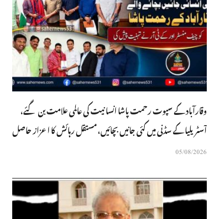
وقارآباد کے سپوت رحمت پاشا انسانیت کی عالمی علامت بن گئے،
آسٹریلیا کے سڈنی میں کئی جانیں بچائیں، مستقل رہائش کا اعزاز حاصل
05/08/2026