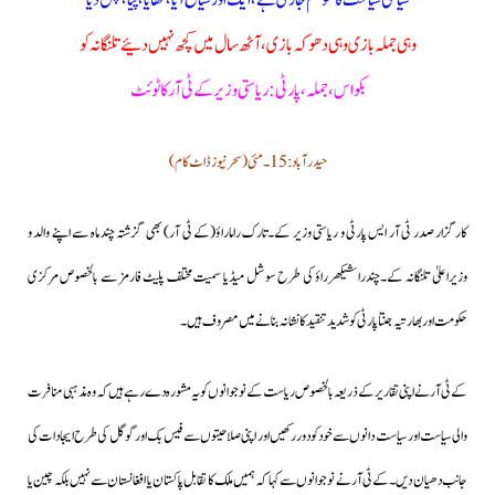
سیاسی سیاحت کا موسم جاری ہے،ایک اور سیاح آیا،کھایا،پیا،چل دیا
وہی جملہ بازی وہی دھوکہ بازی، آٹھ سال میں کچھ نہیں دئیے تلنگانہ کو
بکواس،جملہ،پارٹی: ریاستی وزیر کے ٹی آر کا ٹوئٹ
حیدرآباد:15۔مئی(سحرنیوزڈاٹ کام)
کارگزار صدر ٹی آر ایس پارٹی و ریاستی وزیر کے۔تارک راماراؤ(کے ٹی آر) بھی گزشتہ چند ماہ سے اپنے والد و
وزیراعلیٰ تلنگانہ کے۔چندرا شیکھرراؤ کی طرح سوشل میڈیا سمیت مختلف پلیٹ فارمز سے بالخصوص مرکزی
حکومت اور بھارتیہ جنتا پارٹی کو شدید تنقید کا نشانہ بنانے میں مصروف ہیں۔
کے ٹی آر نے اپنی تقاریر کے ذریعہ بالخصوص ریاست کے نوجوانوں کو یہ مشورہ دے رہے ہیں کہ وہ مذہبی منافرت
والی سیاست اور سیاست دانوں سے خود کو دور رکھیں اور اپنی صلاحیتوں سے فیس بک اور گوگل کی طرح ایجادات کی
جانب دھیان دیں۔کے ٹی آر نے نوجوانوں سے کہا کہ ہمیں ملک کا تقابل پاکستان یا افغانستان سے نہیں بلکہ چین یا