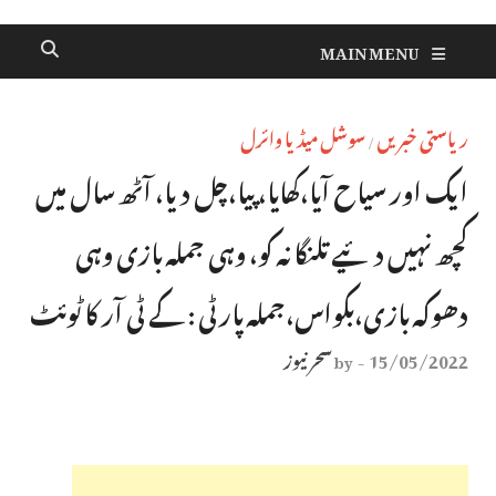
MAIN MENU
ریاستی خبریں
سوشل میڈیا وائرل
/
ایک اور سیاح آیا،کھایا، پیا،چل دیا، آٹھ سال میں
کچھ نہیں دئیے تلنگانہ کو، وہی جملہ بازی وہی
دھوکہ بازی،بکواس،جملہ پارٹی : کے ٹی آر کا ٹوئٹ
15/05/2022
سحر نیوز
by
-