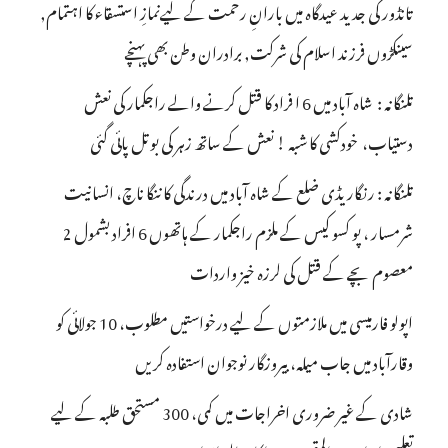
تانڈور کی جدید عیدگاہ میں بارانِ رحمت کے لیےنمازِ استسقاء کا اہتمام,
سینکڑوں فرزند اسلام کی شرکت, برادران وطن بھی پہنچے
تلنگانہ : شاہ آباد میں 6 ا فراد کا قتل کرنے والے راجکمار کی نعش
دستیاب، خودکشی کا شبہ ! نعش کے ساتھ زہر کی بوتل پائی گئی
تلنگانہ : رنگاریڈی ضلع کے شاہ آباد میں درندگی کا ننگا ناچ، انسانیت
شرمسار ، پو کسو کیس کے ملزم راجکمار کے ہاتھوں 6 افراد بشمول 2
معصوم بچے کے قتل کی لرزہ خیز واردات
اپولو فارمیسی میں ملازمتوں کے لیے درخواستیں مطلوب، 10 جولائی کو
وقارآباد میں جاب میلہ، بیروزگار نوجوان استفادہ کریں
شادی کے غیر ضروری اخراجات میں کمی، 300 مستحق طلبہ کے لیے