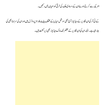
امریکہ سے کرتے ہوئے ان کے مساوی ملک کی ترقی کو دھیان میں رکھیں۔
کے ٹی آر کی ان تقاریر کے ویڈیوز آج بھی سوشل میڈیا کے مختلف پلیٹ فارمز پر وائرل ہیں اور ان کی سراہنا بھی کی
جارہی ہے۔جبکہ ان کی ان تقاریر کے مختصر ٹک ٹاک ویڈیوز بھی زیرگشت ہیں۔