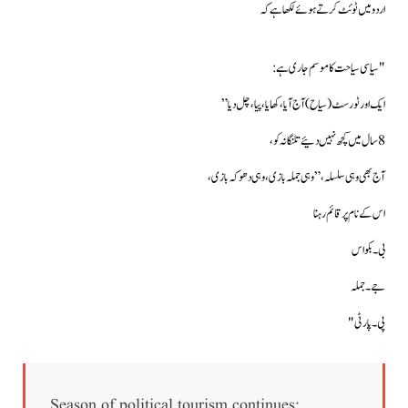
اردو میں ٹوئٹ کرتے ہوئےلکھا ہے کہ
"سیاسی سیاحت کا موسم جاری ہے:
ایک اور ٹورسٹ(سیاح) آج آیا، کھایا،پیا،چل دیا”
8 سال میں کچھ نہیں دئیے تلنگانہ کو،
آج بھی وہی سلسلہ،”وہی جملہ بازی،وہی دھوکہ بازی،
اس کے نام پر قائم رہنا
بی۔ بکواس
جے۔ جملہ
پی۔ پارٹی "
Season of political tourism continues;