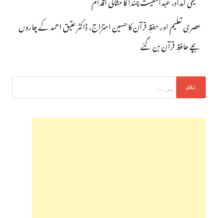
تعلیمی امداد، عبدالمقیت چندا کا مثالی اقدام
عصری تعلیم اور حفظِ قرآن کا حسین امتزاج، ڈاکٹر عتیق احمد کے چاروں
بچے حافظِ قرآن بن گئے