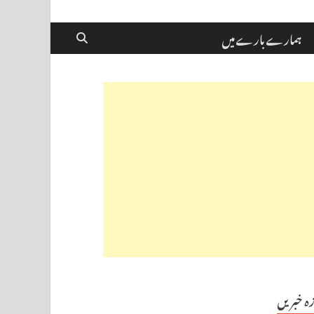
ہمارے بارے میں
زہ خبریں