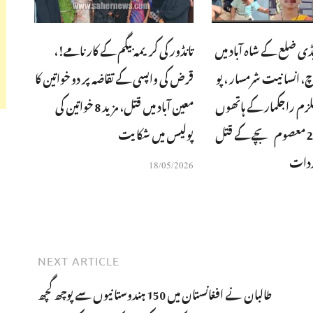
یڈی ضلع کے شاہ آباد میں
تانڈور کی کریمہ بیگم کے کارنامے!،
ناچ، انسانیت شرمسار ، پو
قرض کی واپسی کے تقاضہ پر دو خواتین کا
زم راجکمار کے ہاتھوں
معین آباد میں قتل، مزید 8 خواتین کی
6 افراد بشمول 2 معصوم بچے کے قتل
پولیس میں شکایت
اردات
18/05/2026
NEXT ARTICLE
طالبان نے افغانستان میں 150 ہندوستانیوں سے پوچھ گچھ