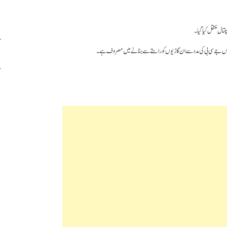
تال منتقل کیا گیا۔
پولیس جے سی بی کی مدد سے ان گاڑیوں کو راستے سے ہٹانے میں مصروف ہے۔