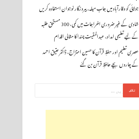
جولائی کو وقارآباد میں جاب میلہ، بیروزگار نوجوان استفادہ کریں
شادی کے غیر ضروری اخراجات میں کمی، 300 مستحق طلبہ
کے لیے تعلیمی امداد، عبدالمقیت چندا کا مثالی اقدام
عصری تعلیم اور حفظِ قرآن کا حسین امتزاج، ڈاکٹر عتیق احمد
کے چاروں بچے حافظِ قرآن بن گئے