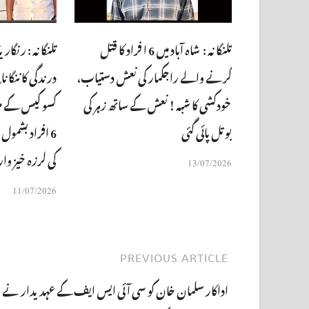
تلنگانہ : شاہ آباد میں 6 ا فراد کا قتل
تلنگانہ : رنگار
کرنے والے راجکمار کی نعش دستیاب،
درندگی کا ننگا 
خودکشی کا شبہ ! نعش کے ساتھ زہر کی
کسو کیس کے مل
بوتل پائی گئی
کی لرزہ خیز و
13/07/2026
11/07/2026
PREVIOUS ARTICLE
اداکار سلمان خان کو سی آئی ایس ایف کے عہدیدار نے