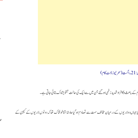
کام)
ناک بتائی جاتی ہے۔
 آیا جہاں دو لاریوں کے درمیان مخالف سمت سے تصادم ہوگیاحادثہ اتنا خوفناک تھا کہ دونوں لاریوں کے کیبن کے