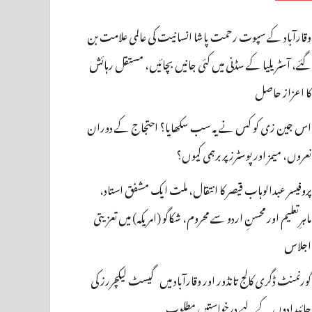
وقارآباد کے سپوت رحمت پاشا انسانیت کی عالمی علامت بن
گئے، آسٹریلیا کے سڈنی میں کئی جانیں بچائیں، مستقل رہائش
کا اعزاز حاصل
اس جین زی کو کس نے یہ سب سکھایا؟ احتجاج کے دوران
نعروں، میمز اور پوسٹرز پر برہمی کیوں؟
پروفیسر عبدالوہاب قیصر کا انتقال، ملت ایک مشفق استاد،
ماہرِتعلیم اور محسنِ اردو سے محروم، شکاگو (امریکہ) میں تعزیتی
اجلاس
گورنمنٹ ڈگری کالج تانڈور اور وقارآباد میں گیسٹ لیکچررز کی
جائیدادوں کے لیے درخواستیں مطلوب