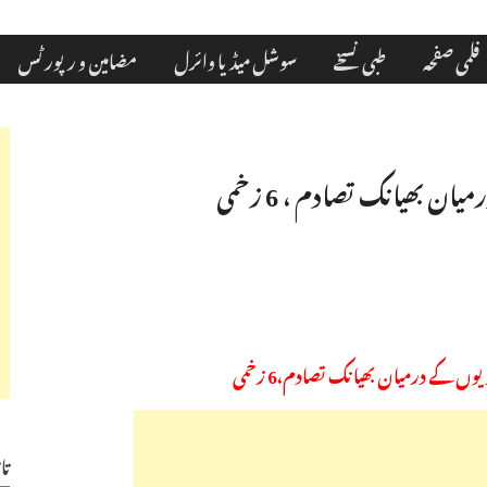
فلمی صفحہ
طبی نسخے
سوشل میڈیا وائرل
مضامین و رپورٹس
ان بھیانک تصادم ، 6 زخمی
یوں کے درمیان بھیانک تصادم،6 زخمی
تا