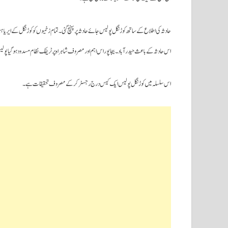
حادثہ کی اطلاع کے ساتھ کوڑنگل پولیس جائے حادثہ پر پہنچ گئی ۔تمام زخمیوں کو کوڑنگل کے ایریا ہسپ
اس حادثہ کے باعث حیدرآباد۔ بیجاپور اس اہم اور مصروف شاہراہ پر ٹریفک نظام مسدود ہوگیا 
اس سلسلہ میں کوڑنگل پولیس ایک کیس درج رجسٹر کرکے مصروف تحقیقات ہے۔