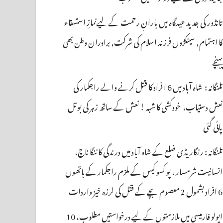
تانڈور کی جدید عیدگاہ میں بارانِ رحمت کے لیےنمازِ استسقاء
کا اہتمام, سینکڑوں فرزند اسلام کی شرکت, برادران وطن بھی
پہنچے
تلنگانہ : شاہ آباد میں 6 ا فراد کا قتل کرنے والے راجکمار کی
نعش دستیاب، خودکشی کا شبہ ! نعش کے ساتھ زہر کی بوتل
پائی گئی
تلنگانہ : رنگاریڈی ضلع کے شاہ آباد میں درندگی کا ننگا ناچ،
انسانیت شرمسار ، پو کسو کیس کے ملزم راجکمار کے ہاتھوں
6 افراد بشمول 2 معصوم بچے کے قتل کی لرزہ خیز واردات
اپولو فارمیسی میں ملازمتوں کے لیے درخواستیں مطلوب، 10