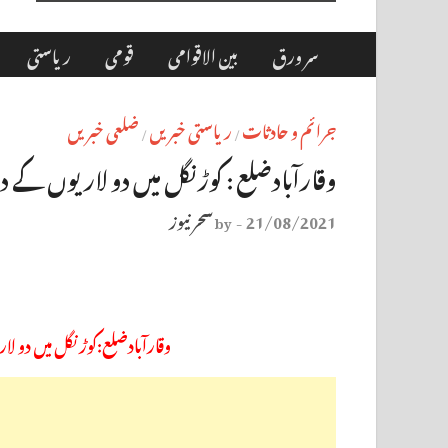
سر ورق
بین الاقوامی
قومی
ریاستی
جرائم و حادثات
ریاستی خبریں
ضلعی خبریں
/
/
وقارآبادضلع : کوڑنگل میں دو لاریوں کے درمی
21/08/2021
سحر نیوز
by
-
وقارآبادضلع:کوڑنگل میں دو لار