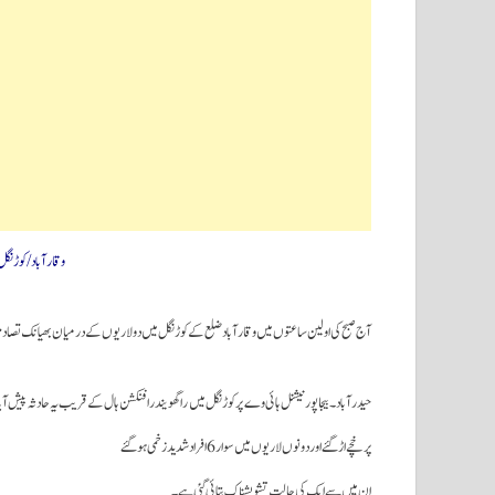
وقارآباد/کوڑنگل: 21۔اگست(سحرنیوزڈاٹ 
آج صبح کی اولین ساعتوں میں وقارآباد ضلع کے کوڑنگل میں دو لاریوں کے درمیان بھیانک تصادم کے باعث 6 افراد شدید زخمی ہوگئے جن میں سے ایک کی حالت تشویش
حیدرآباد۔بیجاپور نیشنل ہائی وے پر کوڑنگل میں راگھویندرا فنکشن ہال کے قریب یہ حادثہ پیش
پرخچے اڑگئے اور دونوں لاریوں میں سوار 6 افراد شدید زخمی ہوگئے
ان میں سے ایک کی حالت تشویشناک بتائی گئی ہے۔