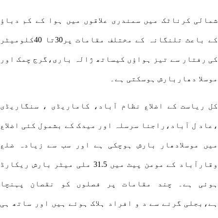
شمالی کرناٹک میں سمندری علاقوں میں ہوا کے کم دباؤ
کے باعث تلنگانہ کے مختلف مقامات پر30تا 40کلومیٹر
کی رفتار سے تیز ہواؤں کیساتھ ژالہ باری،گرج چمک اور
موسلا دھاربارش ہوسکتی ہے۔
کل ریاست کے اضلاع نظام آباد، کاماریڈی ، سنگاریڈی
،عاد ل آباد،راجنا سرسلہ اور میدک کے بشمول کئی اضلاع
میں موسلادھار بارش ہوچکی ہے اور سب سے زیادہ ضلع
وقارآباد کے مومن پیٹ میں 31.5 ملی میٹر بارش ریکارڈ
ہوئی ہے۔ چند مقامات پر فصلوں کو نقصان پہنچا
ہے،بجلی گرنے سے د و افراد ہلاک ہوئے ہیں اور ساتھ ہی