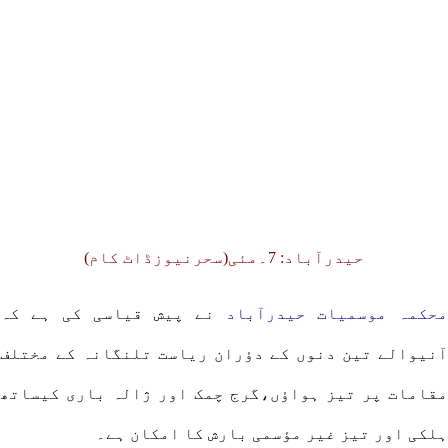
حیدرآباد: 7۔مئی(سحرنیوزڈاٹ کام)
محکمہ موسمیات حیدرآباد
نے پیش قیاسی کی ہے کہ
آنیوالے تین دنوں کے دؤران ریاست تلنگانہ کے مختلف
مقامات پر تیز ہواؤں،گرج چمک اور ژالہ باری کیساتھ
ہلکی اور تیز غیر مؤسمی بارش کا امکان ہے۔