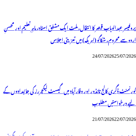
پروفیسر عبدالوہاب قیصر کا انتقال، ملت ایک مشفق استاد، ماہرِتعلیم اور محسنِ
اردو سے محروم، شکاگو (امریکہ) میں تعزیتی اجلاس
24/07/2026
25/07/2026
گورنمنٹ ڈگری کالج تانڈور اور وقارآباد میں گیسٹ لیکچررز کی جائیدادوں کے
لیے درخواستیں مطلوب
21/07/2026
22/07/2026