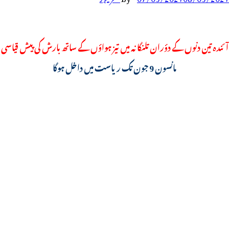
آئندہ تین دنوں کے دؤران تلنگانہ میں تیز ہواؤں کے ساتھ بارش کی پیش قیاسی
مانسون 9 جون تک ریاست میں داخل ہوگا