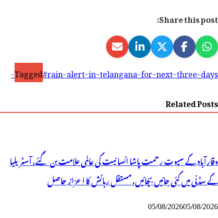
Share this post:
Tagged
#rain-alert-in-telangana-for-next-three-days-
Related Posts
وقارآباد کے سپوت رحمت پاشا انسانیت کی عالمی علامت بن گئے، آسٹریلیا
کے سڈنی میں کئی جانیں بچائیں، مستقل رہائش کا اعزاز حاصل
05/08/2026
05/08/2026