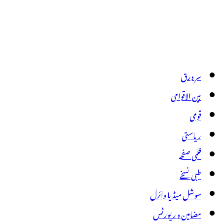
سر ورق
بین الاقوامی
قومی
ریاستی
فلمی صفحہ
طبی نسخے
سوشل میڈیا وائرل
مضامین و رپورٹس