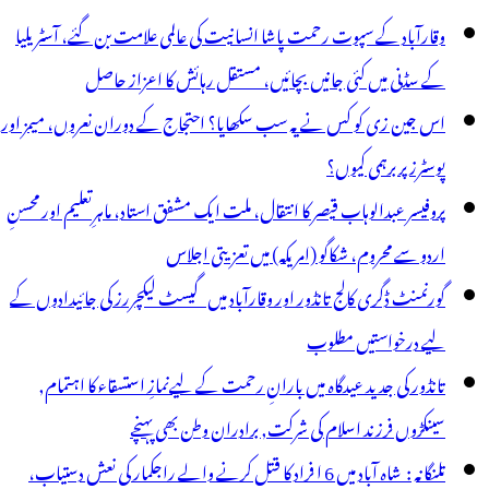
وقارآباد کے سپوت رحمت پاشا انسانیت کی عالمی علامت بن گئے، آسٹریلیا
کے سڈنی میں کئی جانیں بچائیں، مستقل رہائش کا اعزاز حاصل
اس جین زی کو کس نے یہ سب سکھایا؟ احتجاج کے دوران نعروں، میمز اور
پوسٹرز پر برہمی کیوں؟
پروفیسر عبدالوہاب قیصر کا انتقال، ملت ایک مشفق استاد، ماہرِتعلیم اور محسنِ
اردو سے محروم، شکاگو (امریکہ) میں تعزیتی اجلاس
گورنمنٹ ڈگری کالج تانڈور اور وقارآباد میں گیسٹ لیکچررز کی جائیدادوں کے
لیے درخواستیں مطلوب
تانڈور کی جدید عیدگاہ میں بارانِ رحمت کے لیےنمازِ استسقاء کا اہتمام,
سینکڑوں فرزند اسلام کی شرکت, برادران وطن بھی پہنچے
تلنگانہ : شاہ آباد میں 6 ا فراد کا قتل کرنے والے راجکمار کی نعش دستیاب،