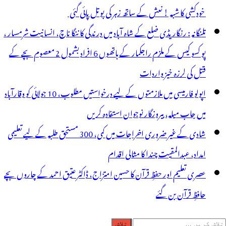
خودکشی کا شبہ ! نعش کے ساتھ زہر کی بوتل پائی گئی
تلنگانہ : رنگاریڈی ضلع کے شاہ آباد میں درندگی کا ننگا ناچ، انسانیت شرمسار ،
پو کسو کیس کے ملزم راجکمار کے ہاتھوں 6 افراد بشمول 2 معصوم بچے کے
قتل کی لرزہ خیز واردات
اپولو فارمیسی میں ملازمتوں کے لیے درخواستیں مطلوب، 10 جولائی کو وقارآباد
میں جاب میلہ، بیروزگار نوجوان استفادہ کریں
شادی کے غیر ضروری اخراجات میں کمی، 300 مستحق طلبہ کے لیے تعلیمی
امداد، عبدالمقیت چندا کا مثالی اقدام
عصری تعلیم اور حفظِ قرآن کا حسین امتزاج، ڈاکٹر عتیق احمد کے چاروں بچے
حافظِ قرآن بن گئے
لاش