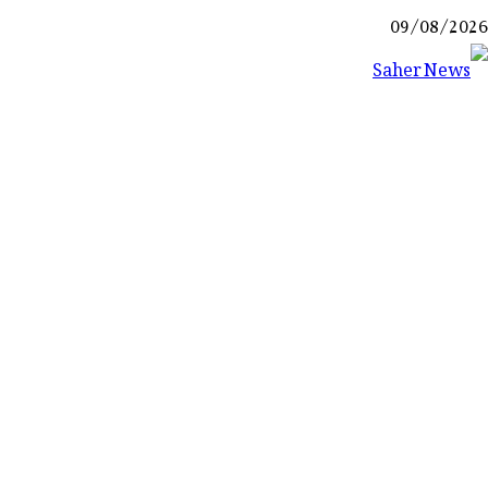
Ski
09/08/2026
t
conten
Saher News
نیوز پورٹل