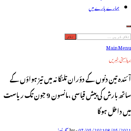
ہمارے بارے میں
لاش
ریں
Main Menu
رائے:
ریاستی خبریں
آئندہ تین دنوں کے دؤران تلنگانہ میں تیز ہواؤں کے
ساتھ بارش کی پیش قیاسی ،مانسون 9 جون تک ریاست
میں داخل ہوگا
08/05/2021
07/05/2021
-
by
سحر نیوز