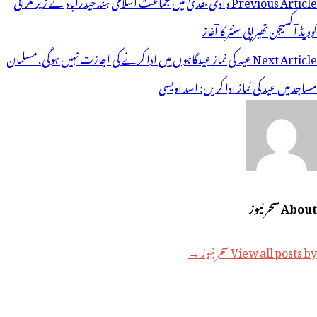
وسٹوں
Previous Article
وادی ھُدیٰ میں جماعت اسلامی ہند حیدرآباد کے زیر نگرانی
ی
کوویڈ آکسیجن تھیراپی سنٹر کا آغاز
یویگیشن
Next Article
عید کی نماز عیدگاہوں میں ادا کرنے کی اجازت نہیں ہوگی،مسلمان
مساجد میں عید کی نماز ادا کریں: اسد اویسی
About سحر نیوز
View all posts by سحر نیوز →