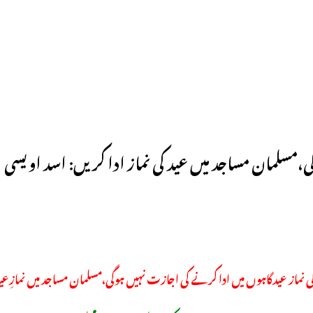
ی،مسلمان مساجد میں عید کی نماز ادا کریں: اسد اویسی
کی نماز عیدگاہوں میں ادا کرنے کی اجازت نہیں ہوگی،مسلمان مساجد میں نمازِعید