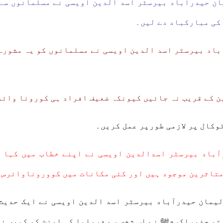
ن حیدرآباد بیرسٹر اسد الدین اویسی نے مسلمانوں سے 
 کی مبارکباد دے لیں۔
اد بیرسٹر اسد الدین اویسی نے مسلمانوں کو یہ مشورہ ب
 کے قریب نہ جائیں کیونکہ ضعیف افراد ہی کورونا وائر
وکال پر لازمی طورپر عمل کریں۔
ٓباد بیرسٹر اسدالدین اویسی نے اپنے خطاب میں کہا ک
تاثرین موجود ہیں اور کئی مکانات میں کووروناوائرس ک
یمان حیدرآباد بیرسٹر اسد الدین اویسی نے ایک حدیث
یا تو حضوراکرمﷺ نے اس شخص سے فرمایا کہ اونٹ کو کیوں ن