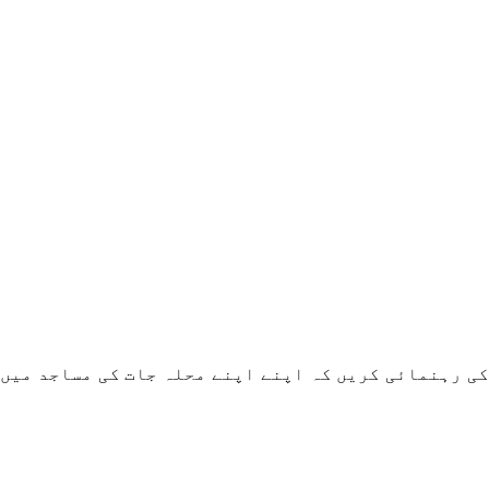
کی رہنمائی کریں کہ اپنے اپنے محلہ جات کی مساجد میں