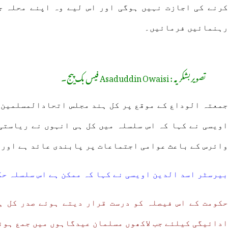
کرنے کی اجازت نہیں ہوگی اور اس لیے وہ اپنے محلہ 
رہنمائیں فرمائیں۔
تصویربشکریہ : Asaduddin Owaisi فیس بک پیج۔
جمعتہ الوداع کے موقع پر کل ہند مجلس اتحادالمسلمین ک
اویسی نے کہا کہ اس سلسلہ میں کل ہی انہوں نے ریاستی
وائرس کے باعث عوامی اجتماعات پر پابندی عائد ہے اور 
بیرسٹر اسد الدین اویسی نے کہا کہ ممکن ہے اس سلسلہ حک
حکومت کے اس فیصلہ کو درست قرار دیتے ہوئے صدر کل ہ
ادائیگی کیلئے جب لاکھوں مسلمان عیدگاہوں میں جمع ہون