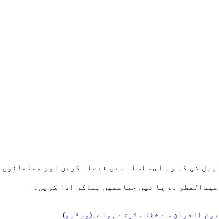
پیل کی کہ وہ اس سلسلہ میں فیصلہ کریں اور مسلمانوں 
 عیدالفطر دو یا تین جماعتیں بناکر ادا کریں۔
وم القرآن سے خطاب کرتے ہوئے۔(ویڈیو)