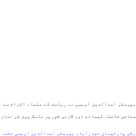
بیرسٹر اسدالدین اویسی نے ریاست کے علماء اکرام سے ا
سماجی فاصلہ کیساتھ اور لازمی طورپر ماسک پہن کر نماز
رکن پارلیمان حیدرآباد بیرسٹر اسدالدین اویسی جلسہ ی