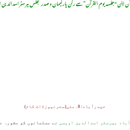
ن لائن "جلسہ یوم القرآن” سے رکن پارلیمان و صدر مجلس بیرسٹر اسدالدین 
حیدرآباد: 8۔مئی(سحرنیوزڈاٹ کام)
ٓباد بیرسٹر اسدالدین اویسی
نے مسلمانوں کو مشورہ دی