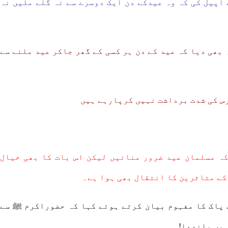
اپیل کی کہ وہ عیدکے دن ایک دوسرے سے نہ گلے ملیں نہ
ھی دیا کہ عید کے دن ہر کسی کے گھر جاکر عید ملنے سے
س کی شدت برداشت نہیں کرپارہے ہیں
ہ مسلمان عید ضرور منائیں لیکن اس بات کا بھی خیال
ے متاثرین کا انتقال بھی ہوا ہے۔
 پاک کا مفہوم بیان کرتے ہوئے کہا کہ حضوراکرم ﷺ سے
ہیں باندھا!