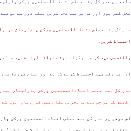
ساتھ ہی صدر کل ہند مجلس اتحادالمسلمین ورکن پارلیما
بغل گیر ہوں اور نہ ہی مصافحہ کریں بلکہ دور سے ہی عید
صدر کل ہند مجلس اتحادالمسلمین ورکن پارلیمان حیدرآب
احتیاط کریں۔
بالخصوص عید کی مبارکباد دینے کیلئے اپنے ضعیف والدین
اور یہ وقت بہت احتیاط کرنے کا ہے اور تمام کوویڈ پروٹ
صدر کل ہند مجلس اتحادالمسلمین ورکن پارلیمان حیدرا
رکھیں کہ ہر چوتھے پانچویں مکان میں کوروناوائرس کے م
اس موقع پر صدر کل ہند مجلس اتحادالمسلمین ورکن پارل
ملاقات کی غرض سے ایک شخص اپنے اونٹ کو کھلا چھوڑ کر آ