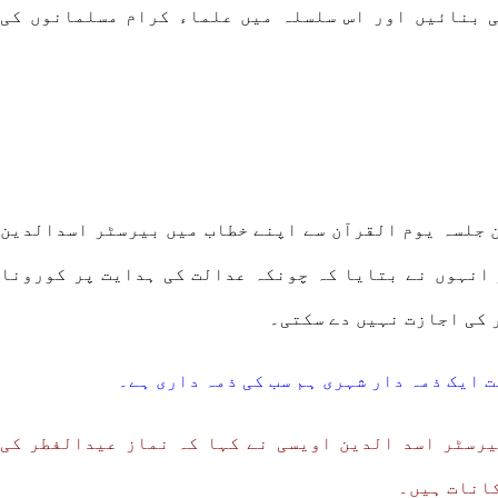
ی بنائیں اور اس سلسلہ میں علماء کرام مسلمانوں کی
 جلسہ یوم القرآن سے اپنے خطاب میں بیرسٹر اسدالدین
 انہوں نے بتایا کہ چونکہ عدالت کی ہدایت پر کورونا
 کی اجازت نہیں دے سکتی۔
 ایک ذمہ دار شہری ہم سب کی ذمہ داری ہے۔
یرسٹر اسد الدین اویسی نے کہا کہ نماز عیدالفطر کی
کانات ہیں۔