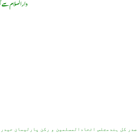
دارالسلام سے آ
در کل ہندمجلس اتحادالمسلمین و رکن پارلیمان حیدرا