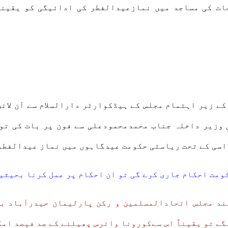
جات کی مساجد میں نمازعیدالفطر کی ادائیگی کو یقین
ے زیر اہتمام مجلس کے ہیڈکوارٹر دارالسلام سے آن لائن
 وزیر داخلہ جناب محمدمحمودعلی سے فون پر بات کی تو
اسی کے تحت ریاستی حکومت عیدگاہوں میں نماز عیدالفطر
ومت احکام جاری کرے گی تو ان احکام پر عمل کرنا بحیثیت
ند مجلس اتحادالمسلمین و رکن پارلیمان حیدرآباد ب
گے تو یقیناً اس سےکورونا وائرس پھیلنے کے صد فیصد ام