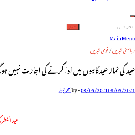
لاش
ریں
Main Menu
رائے:
ریاستی خبریں
/
قومی خبریں
عید کی نماز عیدگاہوں میں ادا کرنے کی اجازت نہیں ہوگ
08/05/2021
08/05/2021
-
by
سحر نیوز
عید الفطر 