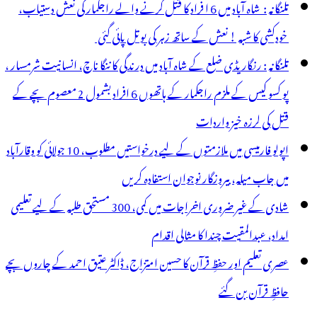
تلنگانہ : شاہ آباد میں 6 ا فراد کا قتل کرنے والے راجکمار کی نعش دستیاب،
خودکشی کا شبہ ! نعش کے ساتھ زہر کی بوتل پائی گئی
تلنگانہ : رنگاریڈی ضلع کے شاہ آباد میں درندگی کا ننگا ناچ، انسانیت شرمسار ،
پو کسو کیس کے ملزم راجکمار کے ہاتھوں 6 افراد بشمول 2 معصوم بچے کے
قتل کی لرزہ خیز واردات
اپولو فارمیسی میں ملازمتوں کے لیے درخواستیں مطلوب، 10 جولائی کو وقارآباد
میں جاب میلہ، بیروزگار نوجوان استفادہ کریں
شادی کے غیر ضروری اخراجات میں کمی، 300 مستحق طلبہ کے لیے تعلیمی
امداد، عبدالمقیت چندا کا مثالی اقدام
عصری تعلیم اور حفظِ قرآن کا حسین امتزاج، ڈاکٹر عتیق احمد کے چاروں بچے
حافظِ قرآن بن گئے