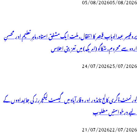
05/08/2026
05/08/2026
پروفیسر عبدالوہاب قیصر کا انتقال، ملت ایک مشفق استاد، ماہرِتعلیم اور محسنِ
اردو سے محروم، شکاگو (امریکہ) میں تعزیتی اجلاس
24/07/2026
25/07/2026
گورنمنٹ ڈگری کالج تانڈور اور وقارآباد میں گیسٹ لیکچررز کی جائیدادوں کے
لیے درخواستیں مطلوب
21/07/2026
22/07/2026