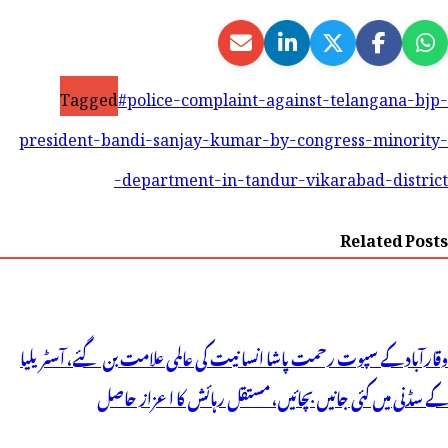
Tagged
#police-complaint-against-telangana-bjp-
president-bandi-sanjay-kumar-by-congress-minority-
department-in-tandur-vikarabad-district-
Related Posts
وقارآباد کے سپوت رحمت پاشا انسانیت کی عالمی علامت بن گئے، آسٹریلیا
کے سڈنی میں کئی جانیں بچائیں، مستقل رہائش کا اعزاز حاصل