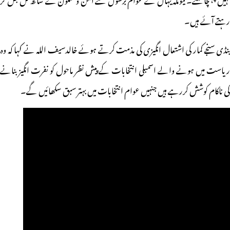
رہتے آئے ہیں۔
بنڈی سنجے کمار کی اشتعال انگیزی کی مذمت کرتے ہوئے خالدسیف اللہ نے کہا کہ وہ
ریاست میں ہونے والے اسمبلی انتخابات کے پیش نظر ماحول کو نفرت انگیز بنانے
کی ناکام کوشش کررہے ہیں جنہیں عوام انتخابات میں بہتر سبق سکھائیں گے۔