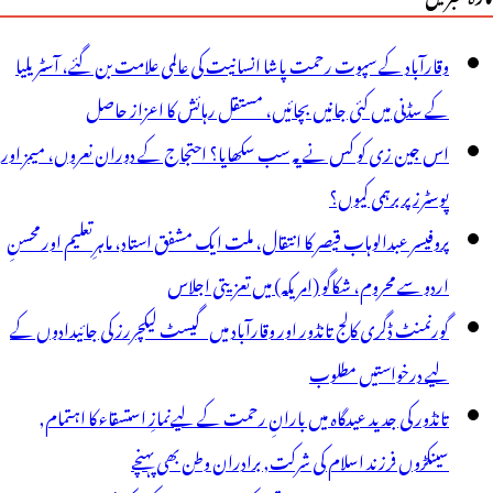
وقارآباد کے سپوت رحمت پاشا انسانیت کی عالمی علامت بن گئے، آسٹریلیا
کے سڈنی میں کئی جانیں بچائیں، مستقل رہائش کا اعزاز حاصل
اس جین زی کو کس نے یہ سب سکھایا؟ احتجاج کے دوران نعروں، میمز اور
پوسٹرز پر برہمی کیوں؟
پروفیسر عبدالوہاب قیصر کا انتقال، ملت ایک مشفق استاد، ماہرِتعلیم اور محسنِ
اردو سے محروم، شکاگو (امریکہ) میں تعزیتی اجلاس
گورنمنٹ ڈگری کالج تانڈور اور وقارآباد میں گیسٹ لیکچررز کی جائیدادوں کے
لیے درخواستیں مطلوب
تانڈور کی جدید عیدگاہ میں بارانِ رحمت کے لیےنمازِ استسقاء کا اہتمام,
سینکڑوں فرزند اسلام کی شرکت, برادران وطن بھی پہنچے