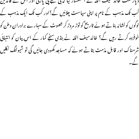
کب تک مذہب کے نام پر اپنی سیاست چلائیں گے؟اور کب تک ایک مذہب کے
لوگوں کو نشانہ بناتے ہوئے تاریخ کو توڑ مروڑ کر جھوٹ کے سہارے برادران وطن کو
خوفزدہ کرتے رہیں گے؟ خالدسیف اللہ نے بنڈی سنجے کمار کے اس بیان کو انتہائی
شرمناک اور قابل مذمت بتاتے ہوئے کہ مساجد کھودی جائیں گی تو شیولنگ نکلیں
گے۔