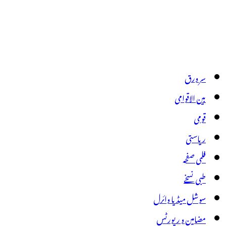
سر ورق
بین الاقوامی
قومی
ریاستی
فلمی صفحہ
طبی نسخے
سوشل میڈیا وائرل
مضامین و رپورٹس