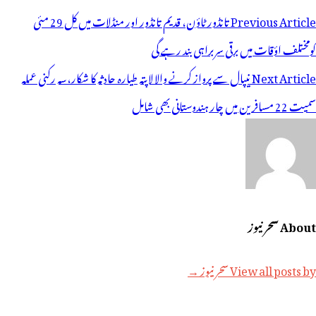
وسٹوں
Previous Article
تانڈور ٹاؤن، قدیم تانڈور اور منڈلات میں کل 29 مئی
ی
کومختلف اؤقات میں برقی سربراہی بند رہے گی
یویگیشن
Next Article
نیپال سے پرواز کرنے والا لاپتہ طیارہ حادثہ کا شکار،سہ رکنی عملہ
سمیت 22 مسافرین میں چار ہندوستانی بھی شامل
About سحر نیوز
View all posts by سحر نیوز →