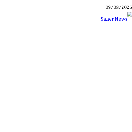
Ski
09/08/2026
t
conten
Saher News
نیوز پورٹل