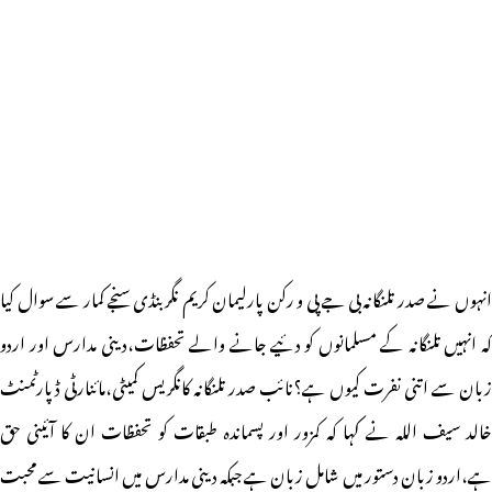
انہوں نے صدر تلنگانہ بی جے پی و رکن پارلیمان کریم نگر بنڈی سنجے کمار سے سوال کیا
کہ انہیں تلنگانہ کے مسلمانوں کو دئیے جانے والے تحفظات،دینی مدارس اور اردو
زبان سے اتنی نفرت کیوں ہے؟نائب صدر تلنگانہ کانگریس کمیٹی،مائنارٹی ڈپارٹمنٹ
خالد سیف اللہ نے کہا کہ کمزور اور پسماندہ طبقات کو تحفظات ان کا آئینی حق
ہے،اردو زبان دستور میں شامل زبان ہے جبکہ دینی مدارس میں انسانیت سے محبت