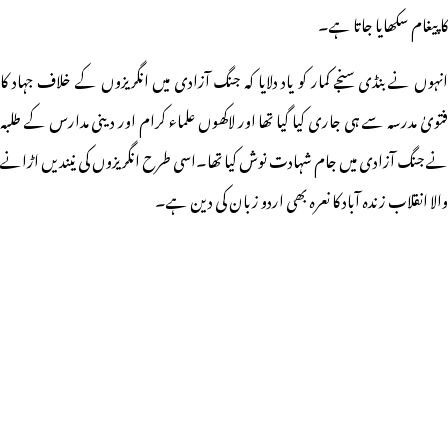
کا پیغام سکھایا جاتا ہے۔
انہوں نے بنڈی سنجے کمار کو یاد دلایا کہ جنگ آزادی میں انگریزوں کے خلاف جہاد کا
فتویٰ مدرسہ سے ہی جاری کیا گیا تھا اور لاکھوں علماء کرام اور دینی مدارس کے طلبہ
نے جنگ آزادی میں جام شہادت نوش کیا تھا۔اسی طرح انگریزوں کی نیندیں اڑانے
والا انقلاب زندہ آباد کا نعرہ بھی اردو زبان کی دین ہے۔