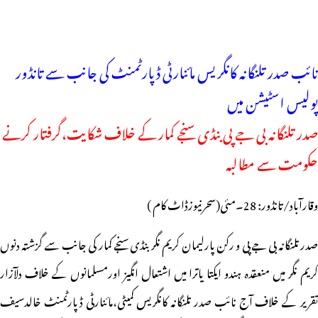
نائب صدر تلنگانہ کانگریس مائنارٹی ڈپارٹمنٹ کی جانب سے تانڈور
پولیس اسٹیشن میں
صدر تلنگانہ بی جے پی بنڈی سنجے کمار کے خلاف شکایت،گرفتار کرنے
حکومت سے مطالبہ
وقارآباد/تانڈور: 28۔مئی(سحرنیوزڈاٹ کام )
صدر تلنگانہ بی جے پی و رکن پارلیمان کریم نگر بنڈی سنجے کمار کی جانب سے گزشتہ دنوں
کریم نگر میں منعقدہ ہندو ایکتا یاترا میں اشتعال انگیز اورمسلمانوں کے خلاف دلآزار
تقریر کے خلاف آج نائب صدر تلنگانہ کانگریس کمیٹی،مائنارٹی ڈپارٹمنٹ خالدسیف