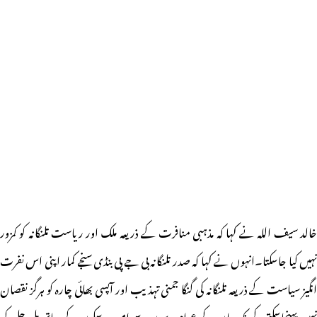
خالد سیف اللہ نے کہا کہ مذہبی منافرت کے ذریعہ ملک اور ریاست تلنگانہ کو کمزور
نہیں کیا جاسکتا۔انہوں نے کہا کہ صدر تلنگانہ بی جے پی بنڈی سنجے کمار اپنی اس نفرت
انگیز سیاست کے ذریعہ تلنگانہ کی گنگا جمنی تہذیب اور آپسی بھائی چارہ کو ہرگز نقصان
نہیں پہنچاسکتے۔کیونکہ یہاں کے عوام برسوں سے امن و سکون کے ساتھ مل جل کر