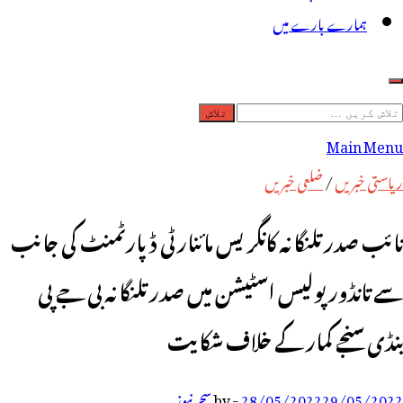
ہمارے بارے میں
لاش
ریں
Main Menu
رائے:
ریاستی خبریں
/
ضلعی خبریں
نائب صدر تلنگانہ کانگریس مائنارٹی ڈپارٹمنٹ کی جانب
سے تانڈور پولیس اسٹیشن میں صدر تلنگانہ بی جے پی
بنڈی سنجے کمار کے خلاف شکایت
29/05/2022
28/05/2022
-
by
سحر نیوز