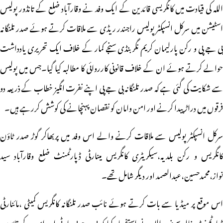
اللہ کی قیادت میں کانگریسی قائدین کے ایک وفد نے وقارآباد ضلع کے تانڈور پولیس
اسٹیشن میں سرکل انسپکٹر پولیس راجندر ریڈی سے ملاقات کرتے ہوئے صدر تلنگانہ
بی جے پی و رکن پارلیمان کریم نگر بنڈی سنجے کمار کے خلاف ایک تحریری یادداشت
حوالے کرتے ہوئے ان کے خلاف قانونی کارروائی کا مطالبہ کیا گیا۔جس میں پولیس
سے شکایت کی گئی ہے کہ صدر تلنگانہ بی جے پی اپنے نفرت انگیز خطاب کے ذریعہ دو
فرقوں میں دراڑ پیدا کرنے اور امن وامان کو نقصان پہنچانے کی کوشش کررہے ہیں۔
سرکل انسپکٹر پولیس سے ملاقات کرنے والے اس وفد میں پربھاکر گوڑ صدر ٹاؤن
کانگریس و رکن بلدیہ،سیکریٹری کانگریس مینارٹی ڈپارٹمنٹ ضلع وقارآباد سید
نواز،محمدحسین،عبدالصمد اور دیگر شامل تھے۔
اس موقع پر میڈیا سے بات کرتے ہوئے نائب صدر تلنگانہ کانگریس کمیٹی ،مائنارٹی
ڈپارٹمنٹ خالد سیف اللہ نے استفسار کیا کہ بی جے پی پارٹی اور اس کے قائدین