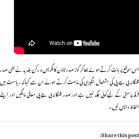
اس موقع پر بات کرتے ہوئے بھاکر گوڑ صدر ٹاؤن کانگریس و رکن بلدیہ نے بھی صدر
تلنگانہ بی جے پی کی اشتعال انگیزی کی مذمت کرتے ہوئے ان سے کہاکہ ریاست میں
فرقہ پرستی کے لیےکوئی جگہ نہیں ہے اور صدر تلنگانہ بی جے پی معافی مانگیں اور اپنے
الفاظ واپس لیں۔
Share this post: