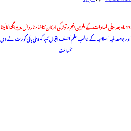
13 ماہ بعد دہلی فسادات کے ملزمین پنجرہ توڑ کی ارکان نتاشاہ ناروال،دیوانگنا کالیٹا
اورجامعہ ملیہ اسلامیہ کے طالب علم آصف اقبال تنہا کو دہلی ہائی کورٹ نے دی
ضمانت