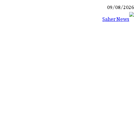
Ski
09/08/2026
t
conten
Saher News
نیوز پورٹل