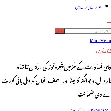
ہمارے بارے میں
لاش
ریں
Main Menu
رائے:
قومی خبریں
دہلی فسادات کے ملزمین پنجرہ توڑ کی ارکان نتاشاہ
ناروال،دیوانگنا کالیٹااور آصف اقبال کو دہلی ہائی کورٹ
نے دی ضمانت
15/06/2021
-
by
سحر نیوز