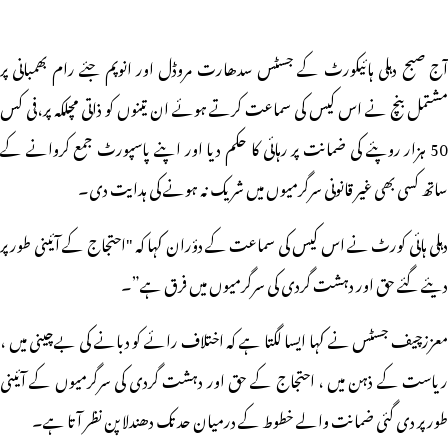
آج صبح دہلی ہائیکورٹ کے جسٹس سدھارت مروڈل اور انوپم جئے رام بھمبانی پر
مشتمل بنچ نے اس کیس کی سماعت کرتے ہوئے ان تینوں کو ذاتی مچلکہ پر،فی کس
50 ہزار روپئے کی ضمانت پر رہائی کا حکم دیا اور اپنے پاسپورٹ جمع کروانے کے
ساتھ کسی بھی غیر قانونی سرگرمیوں میں شریک نہ ہونے کی ہدایت دی۔
دہلی ہائی کورٹ نے اس کیس کی سماعت کے دؤران کہا کہ "احتجاج کے آئینی طور پر
دیئے گئے حق اور دہشت گردی کی سرگرمیوں میں فرق ہے”۔
معززچیف جسٹس نے کہا ایسا لگتا ہے کہ اختلاف رائے کو دبانے کی بےچینی میں ،
ریاست کے ذہن میں ، احتجاج کے حق اور دہشت گردی کی سرگرمیوں کے آئینی
طور پر دی گئی ضمانت والے خطوط کے درمیان حد تک دھندلا پن نظر آتا ہے۔