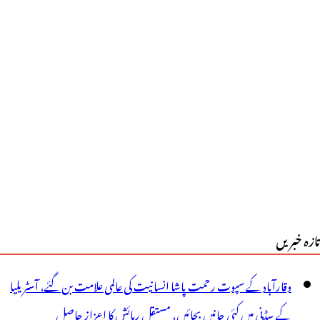
تازہ خبریں
وقارآباد کے سپوت رحمت پاشا انسانیت کی عالمی علامت بن گئے، آسٹریلیا
کے سڈنی میں کئی جانیں بچائیں، مستقل رہائش کا اعزاز حاصل