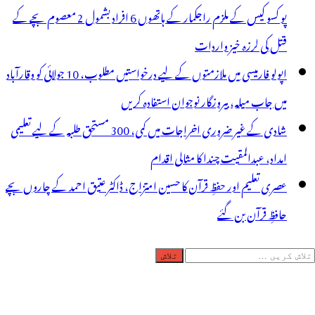
پو کسو کیس کے ملزم راجکمار کے ہاتھوں 6 افراد بشمول 2 معصوم بچے کے
قتل کی لرزہ خیز واردات
اپولو فارمیسی میں ملازمتوں کے لیے درخواستیں مطلوب، 10 جولائی کو وقارآباد
میں جاب میلہ، بیروزگار نوجوان استفادہ کریں
شادی کے غیر ضروری اخراجات میں کمی، 300 مستحق طلبہ کے لیے تعلیمی
امداد، عبدالمقیت چندا کا مثالی اقدام
عصری تعلیم اور حفظِ قرآن کا حسین امتزاج، ڈاکٹر عتیق احمد کے چاروں بچے
حافظِ قرآن بن گئے
لاش
ریں
رائے: