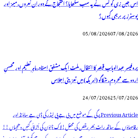
اس جین زی کو کس نے یہ سب سکھایا؟ احتجاج کے دوران نعروں، میمز اور
پوسٹرز پر برہمی کیوں؟
05/08/2026
07/08/2026
پروفیسر عبدالوہاب قیصر کا انتقال، ملت ایک مشفق استاد، ماہرِتعلیم اور محسنِ
اردو سے محروم، شکاگو (امریکہ) میں تعزیتی اجلاس
24/07/2026
25/07/2026
وسٹوں
Previous Article
پرگی کے موضع میں بی جے پی لیڈر کی ڈی جے ساؤنڈ اور
ی
رقاصاؤں کے ساتھ رات بھر رقص کی محفل!لاک ڈاؤن کی اُڑائی گئیں دھجیاں !!