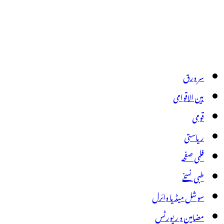
سر ورق
بین الاقوامی
قومی
ریاستی
فلمی صفحہ
طبی نسخے
سوشل میڈیا وائرل
مضامین و رپورٹس