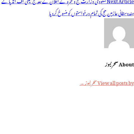
یویگیشن
Next Article
سعودی وزارت حج و عمرہ کے اعلان کے بعد حج کمیٹی آف انڈیا نے
ہندوستانی عازمین حج کی تمام درخواستوں کو منسوخ کردیا
About سحر نیوز
View all posts by سحر نیوز →