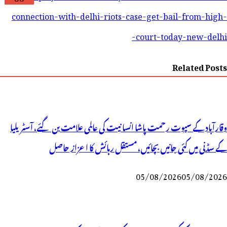
connection-with-delhi-riots-case-get-bail-from-high-
court-today-new-delhi-
Related Posts
وقارآباد کے سپوت رحمت پاشا انسانیت کی عالمی علامت بن گئے، آسٹریلیا
کے سڈنی میں کئی جانیں بچائیں، مستقل رہائش کا اعزاز حاصل
05/08/2026
05/08/2026