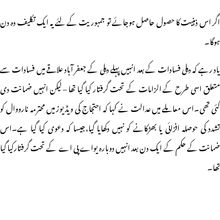
اگر اس ذہنیت کا حصول حاصل ہوجائے تو جمہوریت کے لئے یہ ایک تکلیف دہ دن
ہوگا۔
یاد رہے کہ دہلی فسادات کے بعد انہیں پہلے دہلی کے جعفر آباد علاقے میں فسادات سے
متعلق اسی طرح کے الزامات کے تحت گرفتار کیا گیا تھا – لیکن انہیں ضمانت دی
گئی تھی۔اس معاملے میں عدالت نے کہا کہ احتجاج کی ویڈیوز میں محترمہ نارووال کو
تشدد کی حوصلہ افزائی یا بھڑکانے کو نہیں دکھایا گیا،جیسا کہ دعوی کیا گیا ہے۔اس
ضمانت کے حکم کے ایک دن بعد انہیں دوبارہ یواے پی اے کے تحت گرفتارکیا گیا
تھا۔