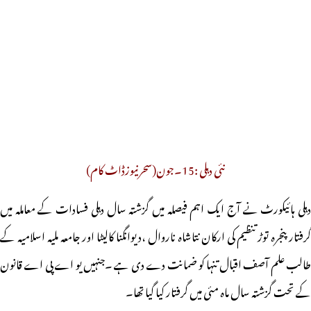
نئی دہلی :15۔جون(سحرنیوزڈاٹ کام)
دہلی ہائیکورٹ نے آج ایک اہم فیصلہ میں گزشتہ سال دہلی فسادات کے معاملہ میں
گرفتار پنجرہ توڑ تنظیم کی ارکان نتاشاہ ناروال ،دیوانگنا کالیٹا اور جامعہ ملیہ اسلامیہ کے
طالب علم آصف اقبال تنہا کو ضمانت دے دی ہے ۔جنہیں یو اے پی اے قانون
کے تحت گزشتہ سال ماہ مئی میں گرفتار کیا گیا تھا۔