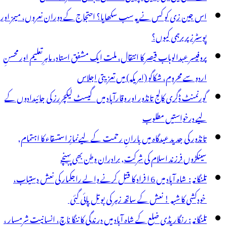
اس جین زی کو کس نے یہ سب سکھایا؟ احتجاج کے دوران نعروں، میمز اور
پوسٹرز پر برہمی کیوں؟
پروفیسر عبدالوہاب قیصر کا انتقال، ملت ایک مشفق استاد، ماہرِتعلیم اور محسنِ
اردو سے محروم، شکاگو (امریکہ) میں تعزیتی اجلاس
گورنمنٹ ڈگری کالج تانڈور اور وقارآباد میں گیسٹ لیکچررز کی جائیدادوں کے
لیے درخواستیں مطلوب
تانڈور کی جدید عیدگاہ میں بارانِ رحمت کے لیےنمازِ استسقاء کا اہتمام,
سینکڑوں فرزند اسلام کی شرکت, برادران وطن بھی پہنچے
تلنگانہ : شاہ آباد میں 6 ا فراد کا قتل کرنے والے راجکمار کی نعش دستیاب،
خودکشی کا شبہ ! نعش کے ساتھ زہر کی بوتل پائی گئی
تلنگانہ : رنگاریڈی ضلع کے شاہ آباد میں درندگی کا ننگا ناچ، انسانیت شرمسار ،