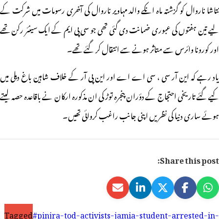
نتاشا ناروال کو گزشتہ ماہ انکے والد مہاویر ناروال کی آخری رسومات میں شرکت کے
لیے تین ہفتوں کی عبوری ضمانت دی گئی تھی جو سی پی ایم کے ایک سینئر رکن تھے
اور کورونا وائرس سے متاثر ہونے سے انتقال کر گئے تھے۔
یاد رہے کہ این آر سی ، سی اے اے اور این پی آر کے خلاف شاہین باغ دہلی میں
کیے گئے تاریخی احتجاج کے دؤران پنجرہ توڑ کی ان مذکورہ ارکان نے باقاعدہ حصہ لیتے
ہوئے ساری دنیا کی نظریں اپنی جانب راغب کروائی تھیں۔
Share this post:
Tagged
#pinjra-tod-activists-jamia-student-arrested-in-