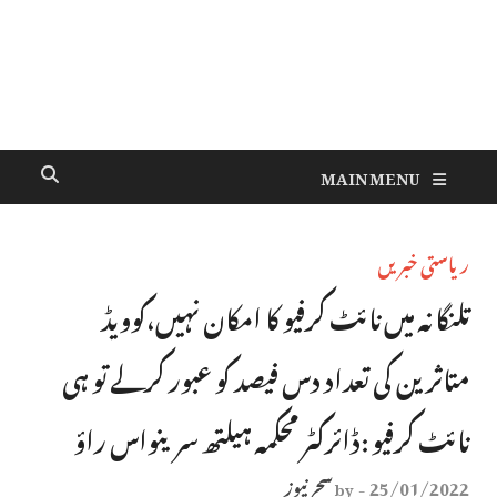
MAIN MENU
ریاستی خبریں
تلنگانہ میں نائٹ کرفیو کا امکان نہیں،کوویڈ
متاثرین کی تعداد دس فیصد کو عبور کرلے تو ہی
نائٹ کرفیو :ڈائرکٹر محکمہ ہیلتھ سرینواس راؤ
25/01/2022
سحر نیوز
by
-