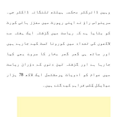
وہیں ڈائرکٹر محکمہ ہیلتھ تلنگانہ ڈاکٹر جی۔
سرینواس راؤ نے اپنی رپورٹ میں معزز ہائی کورٹ
کو بتایا ہے کہ ریاست میں گزشتہ ایک ہفتہ سے
لاکھوں کی تعداد میں کورونا ٹسٹ کیے جارہے ہیں
اور ساتھ ہی گھر گھر بخار کا سروے بھی کیا
جارہا ہے اور گزشتہ تین دنوں کے دؤران ریاست
میں عوام کو ادویات پرمشتمل ایک لاکھ 78 ہزار
میڈیکل کِٹس فراہم کیے گئے ہیں۔