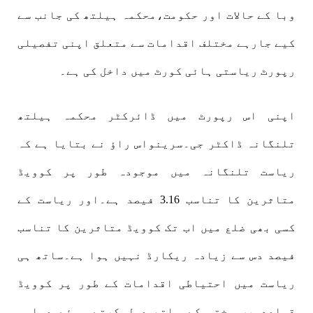
وبا کے حالات اور حکومت،محکمہ ہیلتھ کی جانب سے
کیے جارہے مختلف اقدامات سے متعلق اپنی تفصیلی
رپورٹ ریاستی ہائی کورٹ میں داخل کی ہے۔
اپنی اس رپورٹ میں ڈائرکٹر محکمہ ہیلتھ
تلنگانہ ڈاکٹر جی۔سرینواس راؤ نے بتایا ہے کہ
ریاست تلنگانہ میں موجودہ طور پر کوویڈ
متاثرین کا تناسب 3.16 فیصد ہے۔اور ریاست کے
کسی بھی ضلع میں اب تک کوویڈ متاثرین کا تناسب
فیصد دس سے زیادہ ریکارڈ نہیں ہوا ہے۔ساتھ ہی
ریاست میں احتیاطی اقدامات کے طور پر کوویڈ
قواعد پر سختی کے ساتھ عمل کرتے ہوئے عوامی