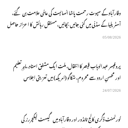
وقارآباد کے سپوت رحمت پاشا انسانیت کی عالمی علامت بن گئے،
آسٹریلیا کے سڈنی میں کئی جانیں بچائیں، مستقل رہائش کا اعزاز حاصل
05/08/2026
پروفیسر عبدالوہاب قیصر کا انتقال، ملت ایک مشفق استاد، ماہرِتعلیم
اور محسنِ اردو سے محروم، شکاگو (امریکہ) میں تعزیتی اجلاس
24/07/2026
گورنمنٹ ڈگری کالج تانڈور اور وقارآباد میں گیسٹ لیکچررز کی