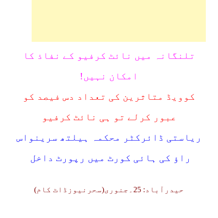
تلنگانہ میں نائٹ کرفیو کے نفاذ کا
امکان نہیں!
کوویڈ متاثرین کی تعداد دس فیصد کو
عبور کرلے تو ہی نائٹ کرفیو
ریاستی ڈائرکٹر محکمہ ہیلتھ سرینواس
راؤ کی ہائی کورٹ میں رپورٹ داخل
حیدرآباد: 25۔جنوری(سحرنیوزڈاٹ کام)