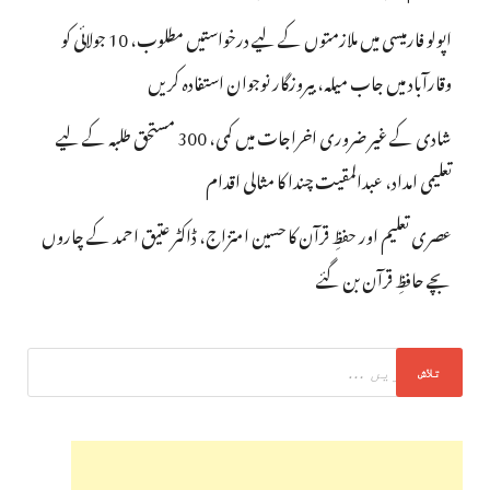
اپولو فارمیسی میں ملازمتوں کے لیے درخواستیں مطلوب، 10 جولائی کو
وقارآباد میں جاب میلہ، بیروزگار نوجوان استفادہ کریں
شادی کے غیر ضروری اخراجات میں کمی، 300 مستحق طلبہ کے لیے
تعلیمی امداد، عبدالمقیت چندا کا مثالی اقدام
عصری تعلیم اور حفظِ قرآن کا حسین امتزاج، ڈاکٹر عتیق احمد کے چاروں
بچے حافظِ قرآن بن گئے