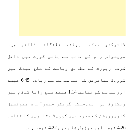
ڈائرکٹر محکمہ ہیلتھ تلنگانہ ڈاکٹر جی۔
سرینواس راؤ کی جانب سے ہائی کورٹ میں داخل
کردہ رپورٹ کے مطابق ریاست کے ضلع میدک میں
کوویڈ متاثرین کا تناسب سب سے زیادہ 6.45 فیصد
اور سب سے کم تناسب 1.14 فیصد ضلع راما گنڈم میں
ریکارڈ ہوا ہے۔جبکہ گریٹر حیدرآباد میونسپل
کارپوریشن کے حدود میں کوویڈ متاثرین کا تناسب
4.26 فیصد اور میڑچل ضلع میں 4.22 فیصد ہے۔