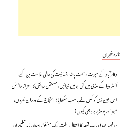
تازہ خبریں
وقارآباد کے سپوت رحمت پاشا انسانیت کی عالمی علامت بن گئے،
آسٹریلیا کے سڈنی میں کئی جانیں بچائیں، مستقل رہائش کا اعزاز حاصل
اس جین زی کو کس نے یہ سب سکھایا؟ احتجاج کے دوران نعروں،
میمز اور پوسٹرز پر برہمی کیوں؟
پروفیسر عبدالوہاب قیصر کا انتقال، ملت ایک مشفق استاد، ماہرِتعلیم اور