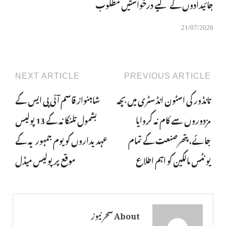
جائیدادوں کے لیے درخواستیں مطلوب
21/07/2026
NEXT ARTICLE
PREVIOUS ARTICLE
تانڈور کی اسٹون انڈسٹری میں بچہ
شاہنواز قاسم آئی پی ایس کے
مزدوروں سے کام نہ کروایا
بشمول تلنگانہ کے 13 پولیس
جائے، پتھرصنعت کے تمام
عہدیداروں کو یوم جمہوریہ کے
یونٹس مالکین کو اہم اطلاع
موقع پر پولیس میڈل
About سحر نیوز