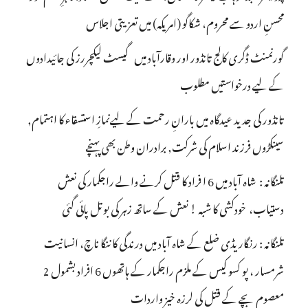
محسنِ اردو سے محروم، شکاگو (امریکہ) میں تعزیتی اجلاس
گورنمنٹ ڈگری کالج تانڈور اور وقارآباد میں گیسٹ لیکچررز کی جائیدادوں
کے لیے درخواستیں مطلوب
تانڈور کی جدید عیدگاہ میں بارانِ رحمت کے لیےنمازِ استسقاء کا اہتمام,
سینکڑوں فرزند اسلام کی شرکت, برادران وطن بھی پہنچے
تلنگانہ : شاہ آباد میں 6 ا فراد کا قتل کرنے والے راجکمار کی نعش
دستیاب، خودکشی کا شبہ ! نعش کے ساتھ زہر کی بوتل پائی گئی
تلنگانہ : رنگاریڈی ضلع کے شاہ آباد میں درندگی کا ننگا ناچ، انسانیت
شرمسار ، پو کسو کیس کے ملزم راجکمار کے ہاتھوں 6 افراد بشمول 2
معصوم بچے کے قتل کی لرزہ خیز واردات