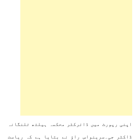
اپنی رپورٹ میں ڈائرکٹر محکمہ ہیلتھ تلنگانہ
ڈاکٹر جی۔سرینواس راؤ نے بتایا ہے کہ ریاست