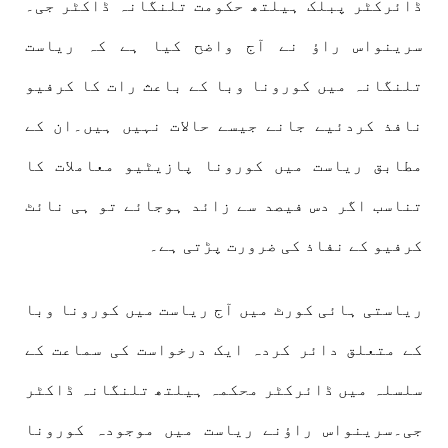
ڈائرکٹر پبلک ہیلتھ حکومت تلنگانہ ڈاکٹر جی۔
سرینواس راؤ نے آج واضح کیا ہے کہ ریاست
تلنگانہ میں کورونا وبا کے باعث رات کا کرفیو
نافذ کردئیے جانے جیسے حالات نہیں ہیں۔ان کے
مطابق ریاست میں کورونا پازیٹیو معاملات کا
تناسب اگر دس فیصد سے زائد ہوجائے تو ہی نائٹ
کرفیو کے نفاذ کی ضرورت پڑتی ہے۔
ریاستی ہائی کورٹ میں آج ریاست میں کورونا وبا
کے متعلق دائر کردہ ایک درخواست کی سماعت کے
سلسلہ میں ڈائرکٹر محکمہ ہیلتھ تلنگانہ ڈاکٹر
جی۔سرینواس راؤنے ریاست میں موجودہ کورونا