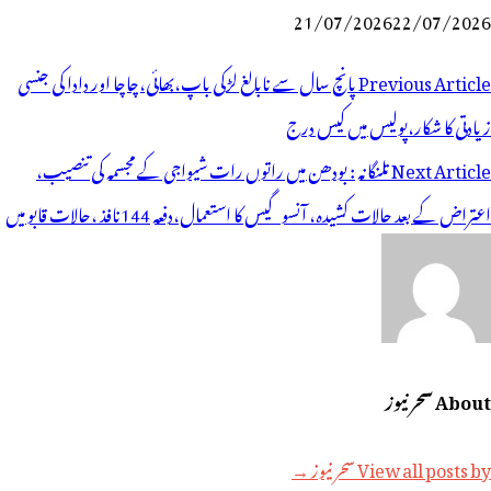
21/07/2026
22/07/2026
وسٹوں
Previous Article
پانچ سال سے نابالغ لڑکی باپ،بھائی،چاچا اور دادا کی جنسی
ی
زیادتی کا شکار،پولیس میں کیس درج
یویگیشن
Next Article
تلنگانہ : بودھن میں راتوں رات شیواجی کے مجسمہ کی تنصیب،
اعتراض کے بعد حالات کشیدہ، آنسو گیس کا استعمال،دفعہ 144نافذ ،حالات قابو میں
About سحر نیوز
View all posts by سحر نیوز →