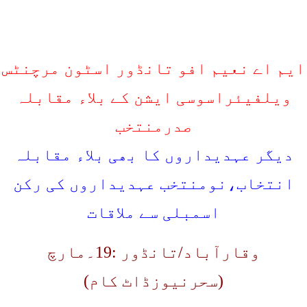
ایم اے نعیم افو تانڈور اسٹون مرچنٹس
ویلفیئراسوسی ایشن کے بلاء مقابلہ
صدرمنتخب
دیگر عہدیداروں کا بھی بلاء مقابلہ
انتخاب،نومنتخب عہدیداروں کی رکن
اسمبلی سے ملاقات
وقارآباد/تانڈور :19۔مارچ
(سحرنیوزڈاٹ کام)