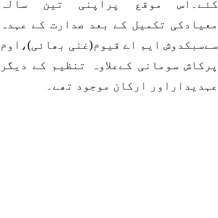
کئے۔اس موقع پراپنی تین سالہ
معیادکی تکمیل کے بعد صدارت کے عہدہ
سےسبکدوش ایم اے قیوم(غنی بھائی)،اوم
پرکاش سومانی کےعلاوہ تنظیم کے دیگر
عہدیداراور ارکان موجود تھے۔