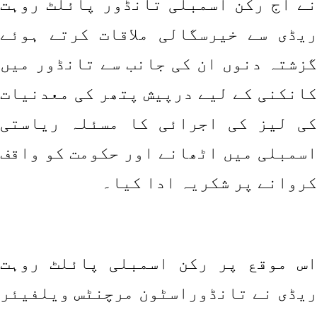
نے آج رکن اسمبلی تانڈور پائلٹ روہت
ریڈی سے خیرسگالی ملاقات کرتے ہوئے
گزشتہ دنوں ان کی جانب سے تانڈور میں
کانکنی کے لیے درپیش پتھر کی معدنیات
کی لیز کی اجرائی کا مسئلہ ریاستی
اسمبلی میں اٹھانے اور حکومت کو واقف
کروانے پر شکریہ ادا کیا۔
اس موقع پر رکن اسمبلی پائلٹ روہت
ریڈی نے تانڈوراسٹون مرچنٹس ویلفیئر