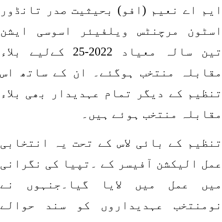
ایم اے نعیم (افو) بحیثیت صدر تانڈور
اسٹون مرچنٹس ویلفیئر اسوسی ایشن
تین سالہ معیاد 2022-25 کےلیے بلاء
مقابلہ منتخب ہوگئے۔ ان کے ساتھ اس
تنظیم کے دیگر تمام عہدیدار بھی بلاء
مقابلہ منتخب ہوئے ہیں۔
تنظیم کے بائی لاس کے تحت یہ انتخابی
عمل الیکشن آفیسر کے ۔تپیا کی نگرانی
میں عمل میں لایا گیا۔جنہوں نے
نومنتخب عہدیداروں کو سند حوالے