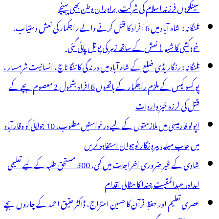
سینکڑوں فرزند اسلام کی شرکت, برادران وطن بھی پہنچے
تلنگانہ : شاہ آباد میں 6 ا فراد کا قتل کرنے والے راجکمار کی نعش دستیاب،
خودکشی کا شبہ ! نعش کے ساتھ زہر کی بوتل پائی گئی
تلنگانہ : رنگاریڈی ضلع کے شاہ آباد میں درندگی کا ننگا ناچ، انسانیت شرمسار ،
پو کسو کیس کے ملزم راجکمار کے ہاتھوں 6 افراد بشمول 2 معصوم بچے کے
قتل کی لرزہ خیز واردات
اپولو فارمیسی میں ملازمتوں کے لیے درخواستیں مطلوب، 10 جولائی کو وقارآباد
میں جاب میلہ، بیروزگار نوجوان استفادہ کریں
شادی کے غیر ضروری اخراجات میں کمی، 300 مستحق طلبہ کے لیے تعلیمی
امداد، عبدالمقیت چندا کا مثالی اقدام
عصری تعلیم اور حفظِ قرآن کا حسین امتزاج، ڈاکٹر عتیق احمد کے چاروں بچے