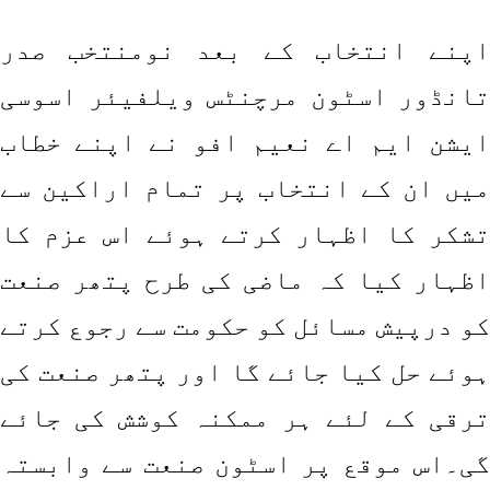
اپنے انتخاب کے بعد نومنتخب صدر
تانڈور اسٹون مرچنٹس ویلفیئر اسوسی
ایشن ایم اے نعیم افو نے اپنے خطاب
میں ان کے انتخاب پر تمام اراکین سے
تشکر کا اظہار کرتے ہوئے اس عزم کا
اظہار کیا کہ ماضی کی طرح پتھر صنعت
کو درپیش مسائل کو حکومت سے رجوع کرتے
ہوئے حل کیا جائے گا اور پتھر صنعت کی
ترقی کے لئے ہر ممکنہ کوشش کی جائے
گی۔اس موقع پر اسٹون صنعت سے وابستہ