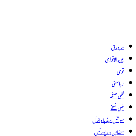
سر ورق
بین الاقوامی
قومی
ریاستی
فلمی صفحہ
طبی نسخے
سوشل میڈیا وائرل
مضامین و رپورٹس