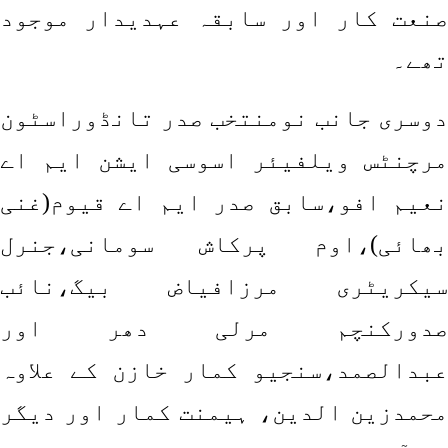
صنعت کار اور سابقہ عہدیدار موجود
تھے۔
دوسری جانب نومنتخب صدر تانڈوراسٹون
مرچنٹس ویلفیئر اسوسی ایشن ایم اے
نعیم افو،سابق صدر ایم اے قیوم(غنی
بھائی)،اوم پرکاش سومانی،جنرل
سیکریٹری مرزافیاض بیگ،نائب
صدورکنچم مرلی دھر اور
عبدالصمد،سنجیو کمار خازن کے علاوہ
محمدزین الدین، ہیمنت کمار اور دیگر