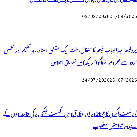
05/08/2026
05/08/2026
پروفیسر عبدالوہاب قیصر کا انتقال، ملت ایک مشفق استاد، ماہرِتعلیم اور محسنِ
اردو سے محروم، شکاگو (امریکہ) میں تعزیتی اجلاس
24/07/2026
25/07/2026
گورنمنٹ ڈگری کالج تانڈور اور وقارآباد میں گیسٹ لیکچررز کی جائیدادوں کے
لیے درخواستیں مطلوب