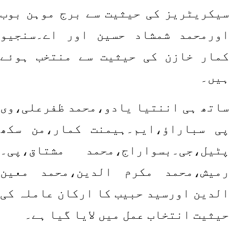
سیکریٹریز کی حیثیت سے برج موہن بوب
اورمحمد شمشاد حسین اور اے۔سنجیو
کمار خازن کی حیثیت سے منتخب ہوئے
ہیں۔
ساتھ ہی اننتیا یادو،محمد ظفرعلی،وی
پی سباراؤ،ایم۔ہیمنت کمار،من سکھ
پٹیل،جی۔بسواراج،محمد مشتاق،پی۔
رمیش،محمد مکرم الدین،محمد معین
الدین اورسید حبیب کا ارکان عاملہ کی
حیثیت انتخاب عمل میں لایا گیا ہے۔