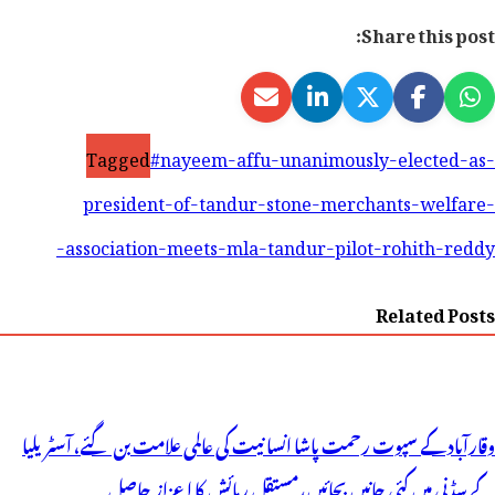
Share this post:
Tagged
#nayeem-affu-unanimously-elected-as-
president-of-tandur-stone-merchants-welfare-
association-meets-mla-tandur-pilot-rohith-reddy-
Related Posts
وقارآباد کے سپوت رحمت پاشا انسانیت کی عالمی علامت بن گئے، آسٹریلیا
کے سڈنی میں کئی جانیں بچائیں، مستقل رہائش کا اعزاز حاصل