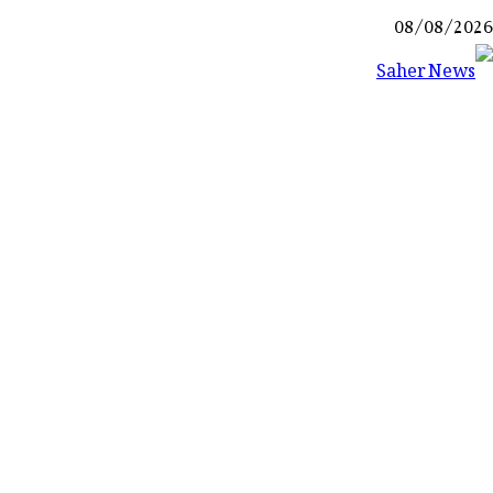
Ski
08/08/2026
t
conten
Saher News
نیوز پورٹل