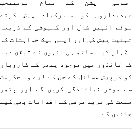
اسوسی ایشن کے تمام نومنتخب
عہدیداروں کو مبارکباد پیش کرتے
ہوئے انہیں شال اور گلپوشی کے ذریعہ
تہنیت پیش کی اور اپنی نیک خواہشات کا
اظہار کیا۔ساتھ ہی انہوں نے تیقن دیا
کہ تانڈور میں موجود پتھر کے کاروبار
کو درپیش مسائل کے حل کے لیے وہ حکومت
سے موثر نمائندگی کریں گے اور پتھر
صنعت کی مزید ترقی کے اقدامات بھی کیے
جائیں گے۔