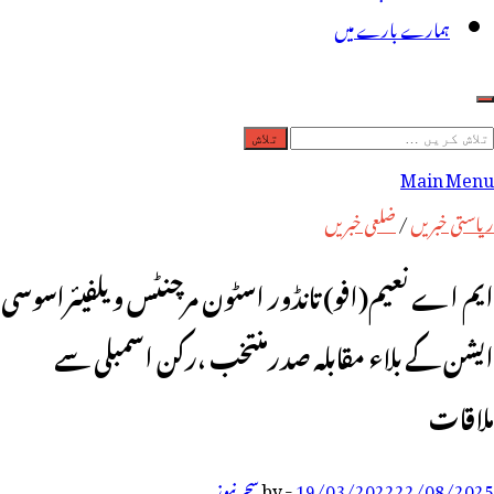
ہمارے بارے میں
لاش
ریں
Main Menu
رائے:
ریاستی خبریں
/
ضلعی خبریں
ایم اے نعیم(افو) تانڈور اسٹون مرچنٹس ویلفیئراسوسی
ایشن کے بلاء مقابلہ صدرمنتخب ،رکن اسمبلی سے
ملاقات
22/08/2025
19/03/2022
-
by
سحر نیوز