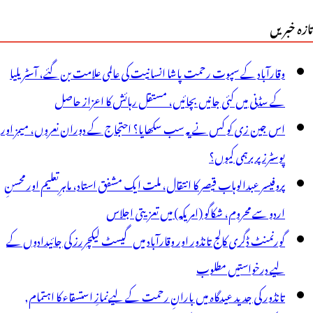
تازہ خبریں
وقارآباد کے سپوت رحمت پاشا انسانیت کی عالمی علامت بن گئے، آسٹریلیا
کے سڈنی میں کئی جانیں بچائیں، مستقل رہائش کا اعزاز حاصل
اس جین زی کو کس نے یہ سب سکھایا؟ احتجاج کے دوران نعروں، میمز اور
پوسٹرز پر برہمی کیوں؟
پروفیسر عبدالوہاب قیصر کا انتقال، ملت ایک مشفق استاد، ماہرِتعلیم اور محسنِ
اردو سے محروم، شکاگو (امریکہ) میں تعزیتی اجلاس
گورنمنٹ ڈگری کالج تانڈور اور وقارآباد میں گیسٹ لیکچررز کی جائیدادوں کے
لیے درخواستیں مطلوب
تانڈور کی جدید عیدگاہ میں بارانِ رحمت کے لیےنمازِ استسقاء کا اہتمام,