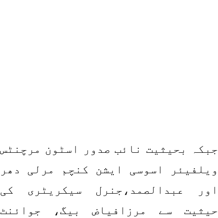
جبکہ بحیثیت نائب صدور اسٹون مرچنٹس
ویلفیئر اسوسی ایشن کنچم مرلی دھر
اور عبدالصمد،جنرل سیکریٹری کی
حیثیت سے مرزافیاض بیگ، جوائنٹ