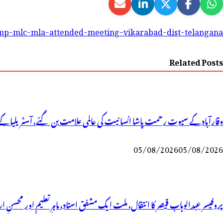
mp-mlc-mla-attended-meeting-vikarabad-dist-telangana-
Related Posts
وقارآباد کے سپوت رحمت پاشا انسانیت کی عالمی علامت بن گئے، آسٹریلیا کے 
05/08/2026
05/08/2026
پروفیسر عبدالوہاب قیصر کا انتقال، ملت ایک مشفق استاد، ماہرِتعلیم اور محسنِ ا