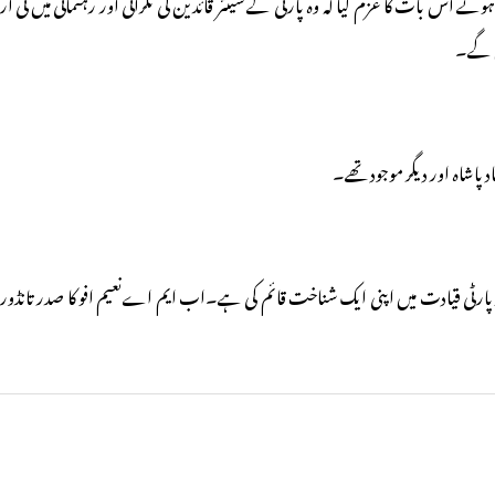
ے اس بات کا عزم کیا کہ وہ پارٹی کے سینئر قائدین کی نگرانی اور رہنمائی میں ٹی آر
ں گے۔
پاشاہ اور دیگر موجود تھے۔
ر پارٹی قیادت میں اپنی ایک شناخت قائم کی ہے۔اب ایم اےنعیم افو کا صدر تانڈور