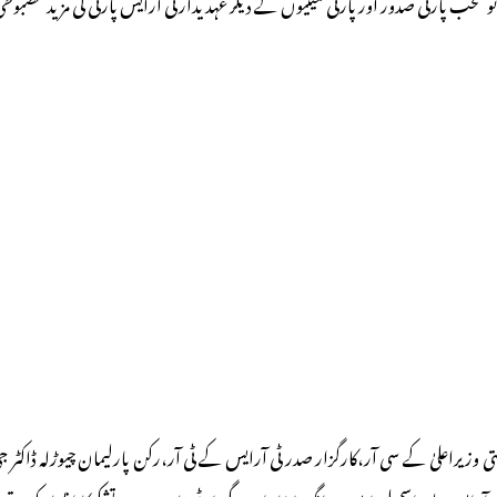
نومنتخب پارٹی صدور اور پارٹی کمیٹیوں کے دیگر عہدیدار ٹی آرایس پارٹی کی مزید مضب
تی وزیراعلیٰ کے سی آر،کارگزار صدر ٹی آرایس کے ٹی آر،رکن پارلیمان چیوڑلہ ڈ