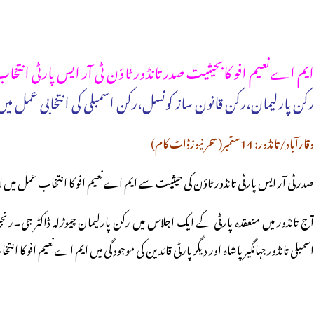
ایم اےنعیم افو کابحیثیت صدر تانڈور ٹاؤن ٹی آر ایس پارٹی انتخا
رکن پارلیمان،رکن قانون ساز کونسل،رکن اسمبلی کی انتخابی عمل م
وقارآباد/تانڈور: 14ستمبر(سحر نیوزڈاٹ کام)
صدر ٹی آر ایس پارٹی تانڈور ٹاؤن کی حیثیت سے ایم اےنعیم افو کا انتخاب عمل میں ل
آج تانڈور میں منعقدہ پارٹی کے ایک اجلاس میں رکن پارلیمان چیوڑلہ ڈاکٹر جی۔
اسمبلی تانڈورجہانگیر پاشاہ اور دیگر پارٹی قائدین کی موجود گی میں ایم اےنعیم افو کا انتخ