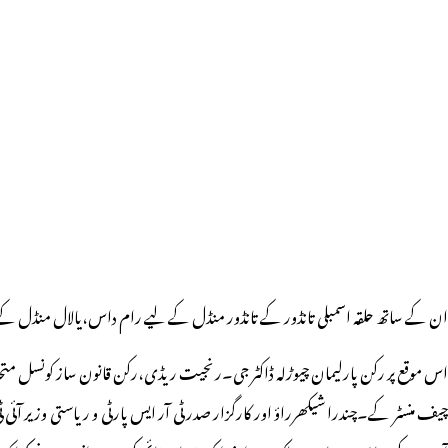
ان کے ساتھ حلقہ اسمبلی تانڈور کے تانڈور منڈل کے لیے رام داس،یالال منڈل کے لی
اس موقع پر رکن پارلیمان چیوڑلہ ڈاکٹر جی۔رنجیت ریڈی،رکن قانون ساز کونسل متحدہ 
یف منسٹر کے۔چندرا شیکھرراؤ اور کارگزار صدر ٹی آر ایس پارٹی و ریاستی وزیر آ