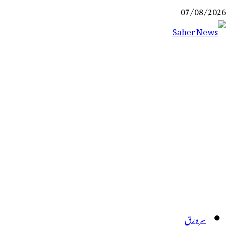
Ski
07/08/2026
t
conten
Saher News
نیوز پورٹل
سر ورق