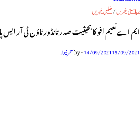
رائے:
ریاستی خبریں
/
ضلعی خبریں
ایم اےنعیم افو کابحیثیت صدر تانڈور ٹاؤن ٹی آر ایس پ
15/09/2021
14/09/2021
-
by
سحر نیوز