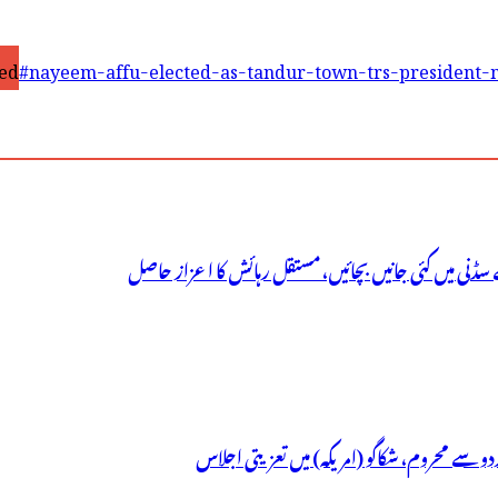
ed
#nayeem-affu-elected-as-tandur-town-trs-president-
سڈنی میں کئی جانیں بچائیں، مستقل رہائش کا اعزاز حاصل
ردو سے محروم، شکاگو (امریکہ) میں تعزیتی اجلاس