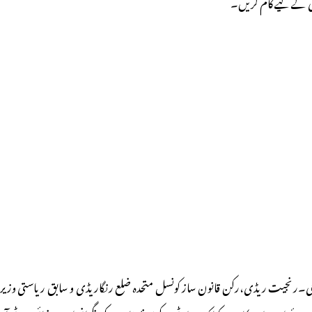
وطی کے لیے کام کریں۔
اکٹر جی۔رنجیت ریڈی،رکن قانون ساز کونسل متحدہ ضلع رنگاریڈی و سابق ریاستی وزیر