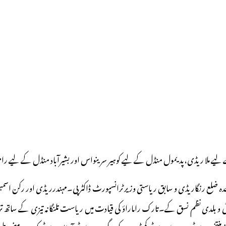
ے ملا ریڈی،پدیمول منڈل کے لیے کوہیر سرینواس اور بشیرآباد منڈل کے لیے رامو ن
ضلع رنگاریڈی و سابق ریاستی وزیر ٹرانسپورٹ ڈاکٹر پی۔مہندرریڈی اور رکن اسمبلی ت
ئی ٹی و بلدی نظم نسق کے۔تارک راماراؤ کی قیادت میں ریاست تلنگانہ تیزی کے ساتھ