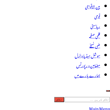
بین الاقوامی
قومی
ریاستی
فلمی صفحہ
طبی نسخے
سوشل میڈیا وائرل
مضامین و رپورٹس
ہمارے بارے میں
لاش
ریں
Main Menu