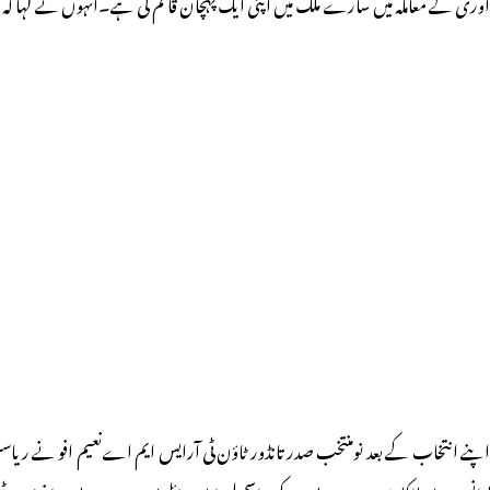
آوری کے معاملہ میں سارے ملک میں اپنی ایک پہچان قائم کی ہے۔
انہوں نے کہا کہ 
اپنے انتخاب کے بعد نومنتخب صدر تانڈور ٹاؤن ٹی آرایس ایم اےنعیم افو نے ریاس