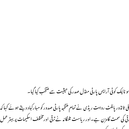
ائیک کو ٹی آرایس پارٹی منڈل صدر کی حیثیت سے منتخب کیا گیا۔
انڈور پائلٹ روہت ریڈی نے تمام منتخبہ پارٹی صدور کو مبارکباد دیتے ہوئے کہا کہ
 ترقی کی سمت گامزن ہے۔
اور ریاست تلنگانہ نے ترقی اورمختلف اسکیمات پر بہتر عمل