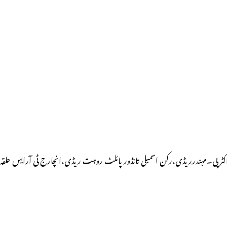
اکٹر پی۔مہندرریڈی،رکن اسمبلی تانڈور پائلٹ روہت ریڈی،انچارج ٹی آرایس حلقہ