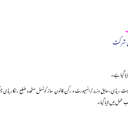
ب
یں شرکت
ایا گیاہے۔
رنجیت ریڈی،سابق وزیر ٹرانسپورٹ و رکن قانون ساز کونسل متحدہ ضلع رنگاریڈی ڈ
اب عمل میں لایا گیا۔