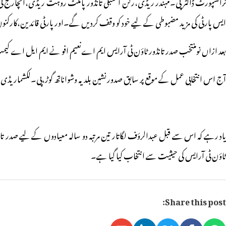
ٹرانسپورٹ ڈاکٹر پی۔مہندر ریڈی،رکن اسمبلی تانڈور پائلٹ روہت ریڈی،انچارج ٹی آرایس 
ایس پارٹی کی مزید مضبوطی کے لیے خود کو وقف کردیں گے۔
اور پارٹی قائدین،کارک
بعد ازاں نومنتخب صدر تانڈور ٹاؤن ٹی آرایس ایم اےنعیم افو نے ایم ایل اے کی
آج اس انتخابی عمل کے موقع پر سابق صدورنشین بلدیہ وشواناتھ گوڑ،پی۔لکشماریڈی،مقا
یاد رہے کہ اس سے قبل عبدالرؤف لگاتار تین مرتبہ دو سالہ معیادوں کے لیے صدر ت
ٹاؤن ٹی آرایس کی حیثیت سے انتخاب کیا گیا ہے۔
Share this post: