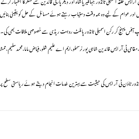
حلقہ اسمبلی تانڈور جہانگیر پاشاہ اور دیگر پارٹی قائدین سے تشکر کا اظہار کرتے ہوئ
نوں اور عوام کے لیے وہ ہمہ وقت دستیاب رہتے ہوئے مسائل کے حل کو یقینی بنائی
مپ آفس پہنچ کر رکن اسمبلی تانڈور پائلٹ روہت ریڈی سے خصوصی ملاقات بھی کی۔
می ٹی آر ایس قائدین شاہی پور نرسملو،ایم اے علیم شلو،فیاض ماما،محمدسلیم،ممشاد 
انڈور ٹاؤن ٹی آر ایس کی حیثیت سے بہترین خدمات انجام دیتے ہوئے ریاستی سطح پ