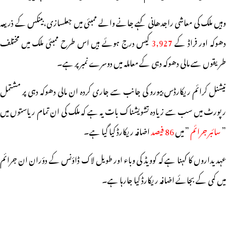
وہیں ملک کی معاشی راجدھانی کہے جانے والے ممبئی میں جعلسازی،بینکس کے ذریعہ
ھوکہ اور فراڈ کے
3,927
کیس درج ہوئے ہیں اس طرح ممبئی ملک میں مختلف
طریقوں سے مالی دھوکہ دہی کے معاملہ میں دوسرے نمبر پر ہے۔
نیشنل کرائم ریکارڈس بیورو کی جانب سے جاری کردہ ان مالی دھوکہ دہی پر مشتمل
رپورٹ میں سب سے زیادہ تشویشناک بات یہ ہے کہ ملک کی ان تمام ریاستوں میں
”
سائبر جرائم
” میں
86 فیصد
اضافہ ریکارڈ کیا گیا ہے۔
عہدیداروں کا کہنا ہے کہ کوویڈ کی وباء اور طویل لاک ڈاؤنس کے دؤران ان جرائم
میں کمی کے بجائے اضافہ ریکارڈ کیا جارہا ہے۔