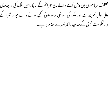
مختلف ریاستوں میں پیش آنے والے مالی جرائم کے ریکارڈ میں ملک کی راجدھانی
دہلی اول نمبر پر ہے اور ملک کی معاشی راجدھانی کہے جانے والے مہاراشٹرا کے
دارلحکومت ممبئی کے بعد حیدرآباد تیسرے مقام پر ہے۔