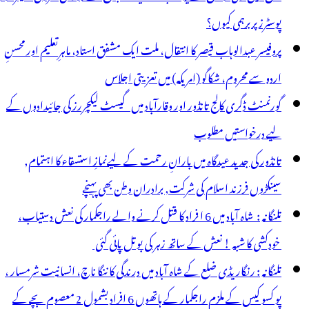
پوسٹرز پر برہمی کیوں؟
پروفیسر عبدالوہاب قیصر کا انتقال، ملت ایک مشفق استاد، ماہرِتعلیم اور محسنِ
اردو سے محروم، شکاگو (امریکہ) میں تعزیتی اجلاس
گورنمنٹ ڈگری کالج تانڈور اور وقارآباد میں گیسٹ لیکچررز کی جائیدادوں کے
لیے درخواستیں مطلوب
تانڈور کی جدید عیدگاہ میں بارانِ رحمت کے لیےنمازِ استسقاء کا اہتمام,
سینکڑوں فرزند اسلام کی شرکت, برادران وطن بھی پہنچے
تلنگانہ : شاہ آباد میں 6 ا فراد کا قتل کرنے والے راجکمار کی نعش دستیاب،
خودکشی کا شبہ ! نعش کے ساتھ زہر کی بوتل پائی گئی
تلنگانہ : رنگاریڈی ضلع کے شاہ آباد میں درندگی کا ننگا ناچ، انسانیت شرمسار ،
پو کسو کیس کے ملزم راجکمار کے ہاتھوں 6 افراد بشمول 2 معصوم بچے کے