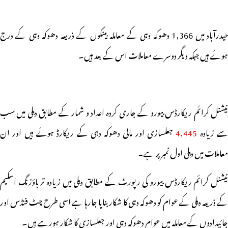
حیدرآباد میں 1,366 دھوکہ دہی کے معاملہ بینکوں کے ذریعہ دھوکہ دہی کے درج
ہوئے ہیں جبکہ دیگر دوسرے معاملات اس کے بعد ہیں۔
نیشنل کرائم ریکارڈس بیورو کے جاری کردہ اعداد و شمار کے مطابق دہلی میں سب
ے زیادہ
4,445
جعلسازی اور مالی دھوکہ دہی کے ریکارڈ ہوئے ہیں اور ان
معاملات میں دہلی اول نمبر پر ہے۔
نیشنل کرائم ریکارڈس بیورو کی رپورٹ کے مطابق دہلی میں زیادہ تر ہاؤزنگ اسکیم
کے ذریعہ دہلی کے عوام کو دھوکہ دہی کا شکار بنایا جارہا ہے اسی طرح چٹ فنڈس اور
جائیدادوں کے معاملہ میں عوام دھوکہ دہی اور جعلسازی کا شکار ہورہے ہیں۔