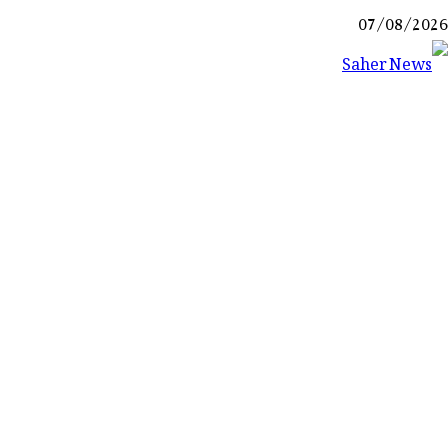
Ski
07/08/2026
t
conten
Saher News
نیوز پورٹل