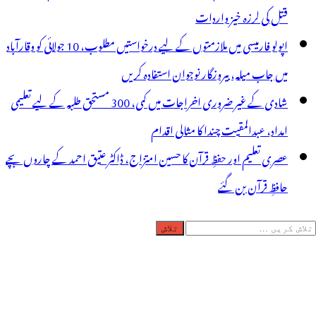
قتل کی لرزہ خیز واردات
اپولو فارمیسی میں ملازمتوں کے لیے درخواستیں مطلوب، 10 جولائی کو وقارآباد
میں جاب میلہ، بیروزگار نوجوان استفادہ کریں
شادی کے غیر ضروری اخراجات میں کمی، 300 مستحق طلبہ کے لیے تعلیمی
امداد، عبدالمقیت چندا کا مثالی اقدام
عصری تعلیم اور حفظِ قرآن کا حسین امتزاج، ڈاکٹر عتیق احمد کے چاروں بچے
حافظِ قرآن بن گئے
لاش
ریں
رائے: