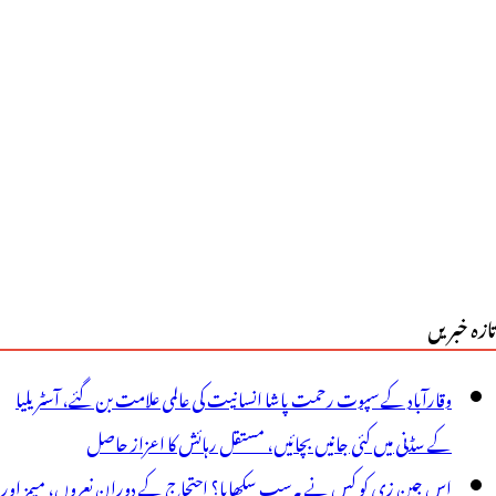
تازہ خبریں
وقارآباد کے سپوت رحمت پاشا انسانیت کی عالمی علامت بن گئے، آسٹریلیا
کے سڈنی میں کئی جانیں بچائیں، مستقل رہائش کا اعزاز حاصل
اس جین زی کو کس نے یہ سب سکھایا؟ احتجاج کے دوران نعروں، میمز اور