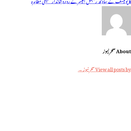
یویگیشن
کا یونیسف کے ساؤتھ ریجنل آفیسر کے روبروشاندارتخلیقی مظاہرہ
About سحر نیوز
View all posts by سحر نیوز →