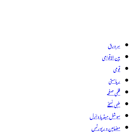
سر ورق
بین الاقوامی
قومی
ریاستی
فلمی صفحہ
طبی نسخے
سوشل میڈیا وائرل
مضامین و رپورٹس