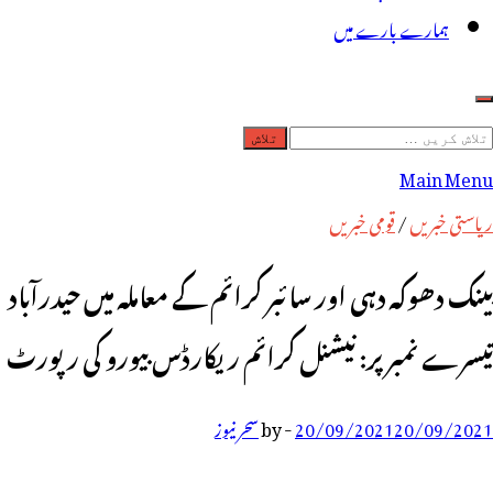
ہمارے بارے میں
لاش
ریں
Main Menu
رائے:
ریاستی خبریں
/
قومی خبریں
بینک دھوکہ دہی اور سائبر کرائم کے معاملہ میں حیدرآباد
تیسرے نمبر پر: نیشنل کرائم ریکارڈس بیورو کی رپورٹ
20/09/2021
20/09/2021
-
by
سحر نیوز