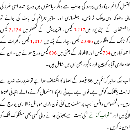
نیشنل کرائم ریکارڈس بیورو کی جانب سے دیگر ریاستوں میں درج شدہ اسی طرز کی
مالی دھوکہ دہی،بینک فراڈس، جعلسازی اور سائبر جرائم کی بات کی جائے تو
اجستھان کے جئے پور میں
3.217
کیس، اترپردیش کے لکھنو میں
2,224
کیس
کرناٹک کے بنگلور میں
2,086
کیس ،بہار کے پٹنہ میں
1,017
کیس ،گجرات کے
حمد آباد میں
734
کیس اور ٹاملناڈو کے چنئی میں
696
کیس درج ہوئے ہیں۔ان کے
علاہ غازی آباد،کوچین اور ناگپور بھی ان میں شامل ہیں۔
اب جبکہ سائبر کرائم میں 86 فیصد کے اضافہ کا انکشاف ہوا ہے تو ضرورت شدید ہے
کہ نیٹ بینکنگ،گوگل پے، فون پے،پے ٹی ایم کا استعمال کرنے والے انتہائی محتاط
رہیں۔بالخصوص واٹس ایپ پر مفت میں آئی فون،فری موبائل ڈاٹا ری چارج کے
الچ میں اور ”
ثواب کمانے
” کی نیت سے پھیلائی جانے والی کسی بھی مشکوک لنک کو
اوپن نہ کریں۔