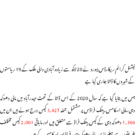
نیشنل کرائم ریکارڈس بیورو نے 20 لاکھ سے زیادہ آبادی والی ملک کے 19 ریاستوں
کے شہروں کا ڈاٹا جاری کیا ہے
جس میں بتایا گیا ہے کہ سال 2020 کے اس ڈاٹا کے تحت حیدرآباد میں مالی دھوکہ
دہی،مالی اسکامس،بینک فراڈس پر مشتمل جملہ
3,427
کیس درج ہوئے ہیں جن میں
1,36
دھوکہ دہی کے کیس بینک فراڈ سے متعلق ہیں اور ماباقی
2,061
کیس مختلف
طریقوں سے جعلسازی،مالی دھوکہ دہی، فراڈ اور اسکامس کے ہیں۔