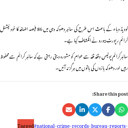
کوویڈ وباء کے باعث اس طرح کی سائبر دھوکہ دہی میں 86 فیصد اضافہ کا خود نیشنل
کرائم رپورٹ بیورو نے انکشاف کیا ہے۔
سائبرکرائم پولیس وقفہ قفہ سے عوام کو مشورہ دیتی رہتی ہے کہ سائبر کرائم سے محفوظ
رہیں اور دھوکہ بازوں کی باتوں میں ہرگز نہ آئیں۔
Share this post:
Tagged
#national-crime-records-bureau-reports-