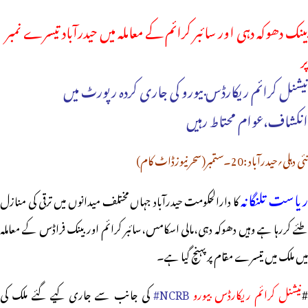
بینک دھوکہ دہی اور سائبر کرائم کے معاملہ میں حیدرآباد تیسرے نمبر
پر
نیشنل کرائم ریکارڈس بیورو کی جاری کردہ رپورٹ میں
انکشاف،عوام محتاط رہیں
نئی دہلی؍حیدرآباد :20۔ستمبر(سحرنیوزڈاٹ کام)
یاست تلنگانہ
کا دارالحکومت حیدرآباد جہاں مختلف میدانوں میں ترقی کی منازل
طئے کررہا ہے وہیں دھوکہ دہی،مالی اسکامس،سائبر کرائم اور بینک فراڈس کے معاملہ
میں ملک میں تیسرے مقام پر پہنچ گیا ہے۔
#
نیشنل کرائم ریکارڈس بیورو
NCRB#
کی جانب سے جاری کیے گئے ملک کی