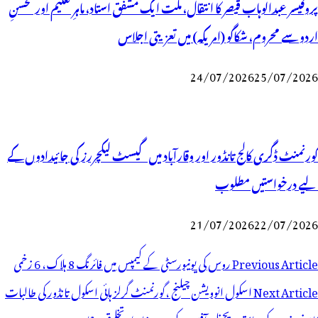
پروفیسر عبدالوہاب قیصر کا انتقال، ملت ایک مشفق استاد، ماہرِتعلیم اور محسنِ
اردو سے محروم، شکاگو (امریکہ) میں تعزیتی اجلاس
24/07/2026
25/07/2026
گورنمنٹ ڈگری کالج تانڈور اور وقارآباد میں گیسٹ لیکچررز کی جائیدادوں کے
لیے درخواستیں مطلوب
21/07/2026
22/07/2026
وسٹوں
Previous Article
روس کی یونیورسٹی کے کیمپس میں فائرنگ 8 ہلاک، 6 زخمی
ی
Next Article
اسکول انوویشن چیلنج ،گورنمنٹ گرلز ہائی اسکول تانڈور کی طالبات