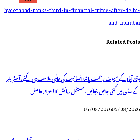
hyderabad-ranks-third-in-financial-crime-after-delhi-
and-mumbai-
Related Posts
وقارآباد کے سپوت رحمت پاشا انسانیت کی عالمی علامت بن گئے، آسٹریلیا
کے سڈنی میں کئی جانیں بچائیں، مستقل رہائش کا اعزاز حاصل
05/08/2026
05/08/2026