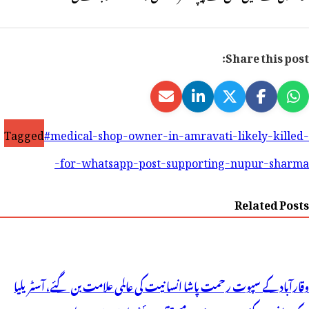
Share this post:
Tagged
#medical-shop-owner-in-amravati-likely-killed-
for-whatsapp-post-supporting-nupur-sharma-
Related Posts
وقارآباد کے سپوت رحمت پاشا انسانیت کی عالمی علامت بن گئے، آسٹریلیا