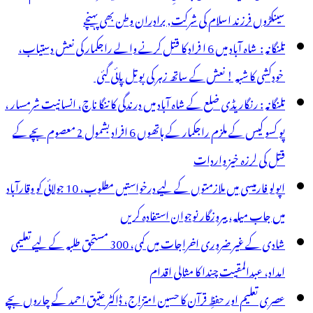
سینکڑوں فرزند اسلام کی شرکت, برادران وطن بھی پہنچے
تلنگانہ : شاہ آباد میں 6 ا فراد کا قتل کرنے والے راجکمار کی نعش دستیاب،
خودکشی کا شبہ ! نعش کے ساتھ زہر کی بوتل پائی گئی
تلنگانہ : رنگاریڈی ضلع کے شاہ آباد میں درندگی کا ننگا ناچ، انسانیت شرمسار ،
پو کسو کیس کے ملزم راجکمار کے ہاتھوں 6 افراد بشمول 2 معصوم بچے کے
قتل کی لرزہ خیز واردات
اپولو فارمیسی میں ملازمتوں کے لیے درخواستیں مطلوب، 10 جولائی کو وقارآباد
میں جاب میلہ، بیروزگار نوجوان استفادہ کریں
شادی کے غیر ضروری اخراجات میں کمی، 300 مستحق طلبہ کے لیے تعلیمی
امداد، عبدالمقیت چندا کا مثالی اقدام
عصری تعلیم اور حفظِ قرآن کا حسین امتزاج، ڈاکٹر عتیق احمد کے چاروں بچے