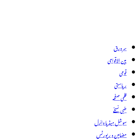
سر ورق
بین الاقوامی
قومی
ریاستی
فلمی صفحہ
طبی نسخے
سوشل میڈیا وائرل
مضامین و رپورٹس