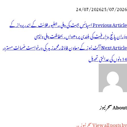
24/07/2026
25/07/2026
وسٹوں
Previous Article
اسپائس جیٹ کی دہلی۔جبلپور فلائٹ کے اندر پرواز کے
ی
دؤران پانچ ہزار فیٹ کی بلندی پر دھواں، بحفاظت دہلی واپسی
یویگیشن
Next Article
آلٹ نیوز کے معاون فاؤنڈرمحمدزبیر کی درخواست ضمانت مسترد،
14 دنوں کی عدالتی تحویل
About سحر نیوز
View all posts by سحر نیوز →