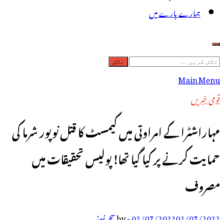
ہمارے بارے میں
لاش
ریں
Main Menu
رائے:
قومی خبریں
مہاراشٹرا کے امراوتی میں کیمسٹ کا قتل نوپور شرما کی
حمایت کرنے پر کیا گیا تھا! پولیس تحقیقات میں
مصروف
02/07/2022
02/07/2022
-
by
سحر نیوز