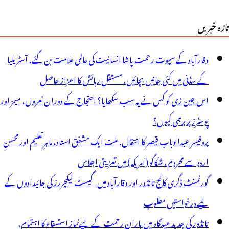
تازہ خبریں
وقارآباد کے سپوت رحمت پاشا انسانیت کی عالمی علامت بن گئے، آسٹریلیا
کے سڈنی میں کئی جانیں بچائیں، مستقل رہائش کا اعزاز حاصل
اس جین زی کو کس نے یہ سب سکھایا؟ احتجاج کے دوران نعروں، میمز اور
پوسٹرز پر برہمی کیوں؟
پروفیسر عبدالوہاب قیصر کا انتقال، ملت ایک مشفق استاد، ماہرِتعلیم اور محسنِ
اردو سے محروم، شکاگو (امریکہ) میں تعزیتی اجلاس
گورنمنٹ ڈگری کالج تانڈور اور وقارآباد میں گیسٹ لیکچررز کی جائیدادوں کے
لیے درخواستیں مطلوب
تانڈور کی جدید عیدگاہ میں بارانِ رحمت کے لیےنمازِ استسقاء کا اہتمام,