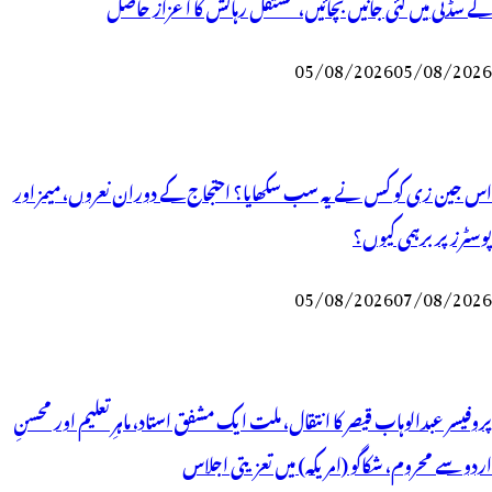
کے سڈنی میں کئی جانیں بچائیں، مستقل رہائش کا اعزاز حاصل
05/08/2026
05/08/2026
اس جین زی کو کس نے یہ سب سکھایا؟ احتجاج کے دوران نعروں، میمز اور
پوسٹرز پر برہمی کیوں؟
05/08/2026
07/08/2026
پروفیسر عبدالوہاب قیصر کا انتقال، ملت ایک مشفق استاد، ماہرِتعلیم اور محسنِ
اردو سے محروم، شکاگو (امریکہ) میں تعزیتی اجلاس