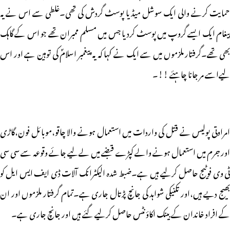
حمایت کرنے والی ایک سوشل میڈیا پوسٹ گردش کی تھی۔غلطی سے اس نے یہ
پیغام ایک ایسے گروپ میں پوسٹ کردیا جس میں مسلم ممبران تھے جو اس کے گاہک
بھی تھے۔گرفتار ملزموں میں سے ایک نے کہا کہ یہ پیغمبر اسلامؐ کی توہین ہے اور اس
لیےاسے مر جانا چاہئے !!۔
امراوتی پولیس نے قتل کی واردات میں استعمال ہونے والا چاقو،موبائل فون،گاڑی
اور جرم میں استعمال ہونے والے کپڑے قبضے میں لےلیے جائے وقوعہ سے سی سی
ٹی وی فوٹیج حاصل کرلیے ہیں ہے۔ضبط شدہ الیکٹرانک آلات ڈی ایف ایس ایل کو
بھیج دیے ہیں،اور تکنیکی شواہد کی جانچ پڑتال جاری ہے۔تمام گرفتار ملزموں اور ان
کے افراد خاندان کے بینک اکاؤنٹس حاصل کرلیے گئے ہیں اور جانچ جاری ہے۔