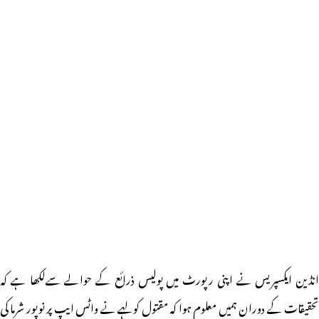
انڈین ایکسپریس نے اپنی رپورٹ میں پولیس ذرائع کے حوالے سےلکھا ہے کہ
تحقیقات کے دوران ہمیں معلوم ہوا کہ مقتول کولہے نے واٹس ایپ پر نوپور شرما کی