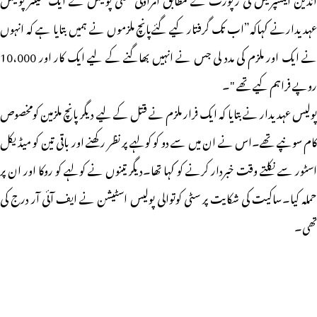
عہدیدارنے کہاکہ”اب تک گرفتار کیے گئےپانچ ملزموں نے ہمیں بتایا ہے کہ انہوں
نے ایک اور ملزم کی مدد لی جس نے انہیں بھاگنے کے لیے ایک کار اور 10،000
روپے فراہم کیے تھے "۔
پولیس عہدیدار نے بتایا کہ ایک فرار ملزم نے قتل کے لیے دیگر پانچ ملزمین کومخصوص
کام سونپے تھے۔اس نے ان میں سے دو کو کولہے پر نظر رکھنے اور باقی تین کو میڈیکل
اسٹور سے نکلتے وقت خبردار کرنے کو کہا تھا۔دیگر تینوں نے کولہے کو روکا اور ان پر
حملہ کیا۔ساکیت کی شکایت پر سٹی کوتوالی پولیس اسٹیشن نے ایف آئی آر درج کی
تھی۔