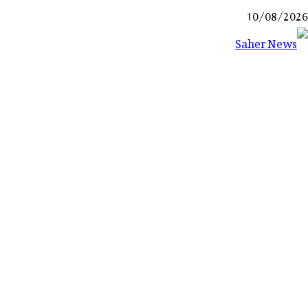
Ski
10/08/2026
t
conten
Saher News
نیوز پورٹل