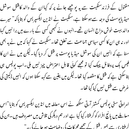
مقتول کے فرزندسنکیت سے یہ پوچھے جانے پر کہ کیاان کے والد کاقتل سوشل
میڈیاپوسٹ کی وجہ سےہوسکتا ہے،سنکیت نے انڈین ایکسپریس کو بتایاکہ” میرے
والد بہت خوش مزاج انسان تھے۔انہوں نے کبھی کسی کے بارے میں برا نہیں کہا
اور نہ ہی ان کا کسی سیاسی جماعت سے تعلق تھا۔سنکیت نے کہا کہ میں نے یہ بھی
سنا ہے کہ انہیں ان کی سوشل میڈیا پوسٹ پر قتل کر دیا گیا۔لیکن میں نے ان کا
فیس بک پروفائل چیک کیا تو مجھے کوئی قابل اعتراض چیز نہیں ملی۔اب پولیس ہی
بتاسکتی ہے کہ قتل کا مقصد کیا تھا۔لیکن میں یقین سےکہہ سکتا ہوں کہ انہیں ڈکیتی کی
غرض سے قتل نہیں کیا گیا تھا۔
امراوتی سٹی پولیس کمشنر آرتی سنگھ نے اس معاملہ میں انڈین ایکسپریس کو بتایا”اس
معاملے میں پانچ افراد کو گرفتار کیا گیا ہے اور ہم دیگر کی تلاش میں مصروف ہیں۔جن کی
گرفتاری سے ہمیں قتل کے پیچھے محرکات کی وضاحت ہو جائے گی۔”