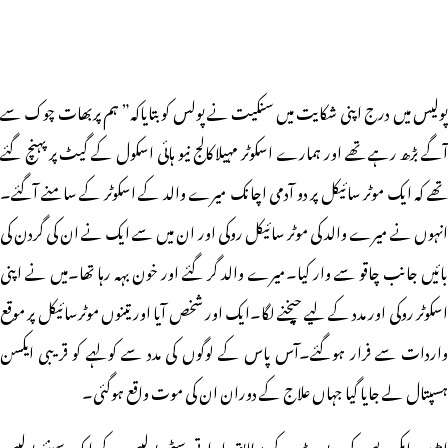
پولیس میں درج اپنی شکایت میں سنکیت نے پولس کو بتایاکہ” ہم پربھات چوک سے
آگے بڑھ رہے تھے اور ہمارے اسکوٹر مہیلا کالج نیو ہائی اسکول کے گیٹ پر پہنچ گئے
تھے کہ ایک موٹر سائیکل پر دو آدمی اچانک میرے والد کے اسکوٹر کے سامنے آگئے۔
انہوں نے میرے والد کی موٹر سائیکل روکی اور ان میں سے ایک نے ان کی گردن کی
بائیں جانب چاقو سے وار کیا۔میرے والد گر گئے اور خون بہہ رہا تھا۔میں نے اپنی
اسکوٹر روکی اور مدد کے لیے چیخنے لگا۔ایک اور شخص آیا اور تینوں موٹرسائیکل پر موقع
واردات سے فرار ہوگئے۔آس پاس کے لوگوں کی مدد سے کولہے کو قریبی ایکسن
ہسپتال لے جایا گیا جہاں علاج کے دوران ان کی موت واقع ہوگئی۔
انڈین ایکسپریس کی رپورٹ کے مطابق امراوتی سٹی پولیس کے ایک سینئر پولیس