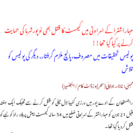
مہاراشٹرا کے امراوتی میں کیمسٹ کا قتل بھی نوپورشرما کی حمایت
کرنے پر کیا گیا تھا!!
پولیس تحقیقات میں مصروف،پانچ ملزم گرفتار، دیگر کی پولیس کو
تلاش
ممبئی: 02۔جولائی(سحرنیوزڈاٹ کام/ایجنسیز)
راجستھان کے ادے پور میں درزی کنہیا لال تیلی کو قتل کرنے سے ٹھیک ایک ہفتہ
قبل 21 جون کو مہاراشٹر کے امراوتی ضلع میں 54 سالہ کیمسٹ امیش پرہلاد راؤ کولہے کو
قتل کردیا گیا تھا۔