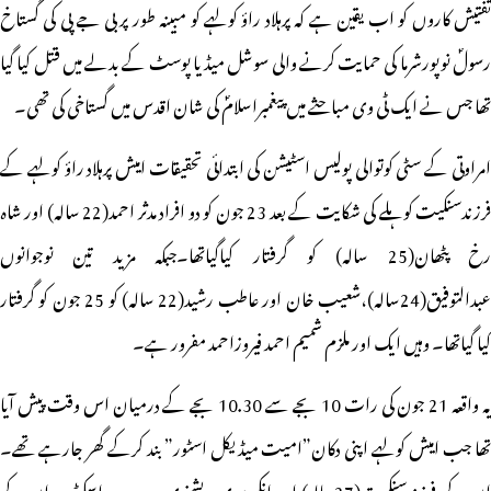
تفتیش کاروں کو اب یقین ہے کہ پرہلاد راؤ کولہے کو مبینہ طور پر بی جے پی کی گستاخ
رسولؐ نوپورشرما کی حمایت کرنے والی سوشل میڈیا پوسٹ کے بدلے میں قتل کیا گیا
تھا جس نے ایک ٹی وی مباحثے میں پیغمبراسلامؐ کی شان اقدس میں گستاخی کی تھی۔
امراوتی کے سٹی کوتوالی پولیس اسٹیشن کی ابتدائی تحقیقات امیش پرہلاد راؤ کولہے کے
فرزندسنکیت کوہلے کی شکایت کے بعد 23 جون کو دو افراد مدثر احمد(22 سالہ) اور شاہ
رخ پٹھان(25 سالہ) کو گرفتار کیاگیاتھا۔جبکہ مزید تین نوجوانوں
عبدالتوفیق(24سالہ)،شعیب خان اور عاطب رشید(22 سالہ) کو 25 جون کو گرفتار
کیا گیاتھا۔ وہیں ایک اور ملزم شمیم احمد فیروزاحمد مفرور ہے۔
یہ واقعہ 21 جون کی رات 10 بجے سے 10.30 بجے کے درمیان اس وقت پیش آیا
تھا جب امیش کولہے اپنی دکان”امیت میڈیکل اسٹور” بند کرکے گھر جارہے تھے۔
ان کے فرزندسنکیت(27سالہ) اور انکی بیوی ویشنوی دوسرے اسکوٹر پر ان کے