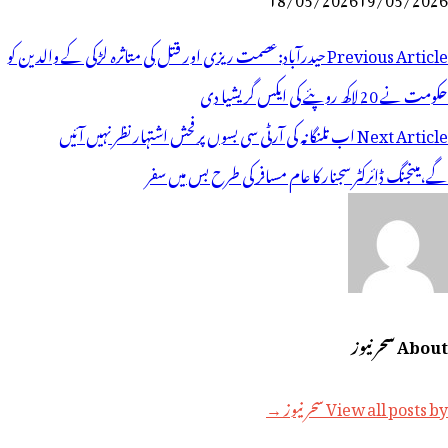
وسٹوں
Previous Article
حیدرآباد:عصمت ریزی اور قتل کی متاثرہ لڑکی کے والدین کو
ی
حکومت نے 20 لاکھ روپئے کی ایکس گریشیا دی
یویگیشن
Next Article
اب تلنگانہ کی آرٹی سی بسوں پر فحش اشتہار نظر نہیں آئیں
گے،مینجنگ ڈائرکٹر سجنار کا عام مسافر کی طرح بس میں سفر
About سحر نیوز
View all posts by سحر نیوز →