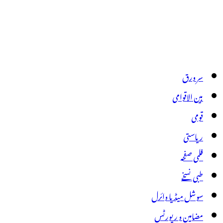
سر ورق
بین الاقوامی
قومی
ریاستی
فلمی صفحہ
طبی نسخے
سوشل میڈیا وائرل
مضامین و رپورٹس