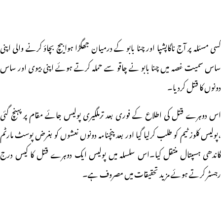
کسی مسئلہ پر آج ناگاپشپا اور چنا بابو کے درمیان جھگڑا ہوا بیچ بچاؤ کرنے والی اپنی
ساس سمیت غصہ میں چنا بابو نے چاقو سے حملہ کرتے ہوئے اپنی بیوی اور ساس
دونوں کا قتل کردیا۔
اس دوہرے قتل کی اطلاع کے فوری بعد ترملگیری پولیس جائے مقام پر پہنچ گئی
،پولیس کلوز ٹیم کو طلب کرلیا گیا اور بعد پنچنامہ دونوں نعشوں کو بغرض پوسٹ مارٹم
گاندھی ہسپتال منتقل کیا۔اس سلسلہ میں پولیس ایک دوہرے قتل کا کیس درج
رجسٹر کرتے ہوئے مزید تحقیقات میں مصروف ہے۔