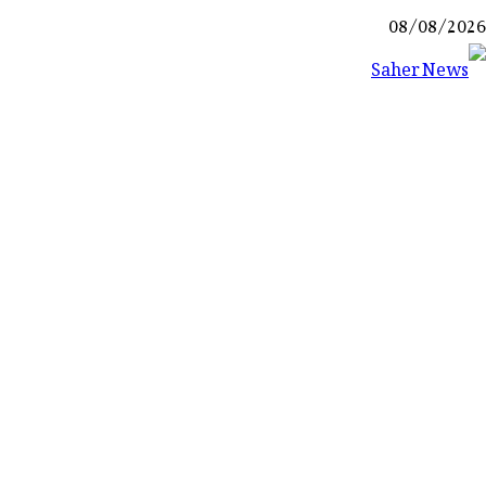
Ski
08/08/2026
t
conten
Saher News
نیوز پورٹل