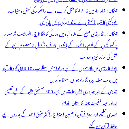
تلنگانہ : شاہ آباد میں 6 ا فراد کا قتل کرنے والے راجکمار کی نعش دستیاب،
خودکشی کا شبہ ! نعش کے ساتھ زہر کی بوتل پائی گئی
تلنگانہ : رنگاریڈی ضلع کے شاہ آباد میں درندگی کا ننگا ناچ، انسانیت شرمسار ،
پو کسو کیس کے ملزم راجکمار کے ہاتھوں 6 افراد بشمول 2 معصوم بچے کے
قتل کی لرزہ خیز واردات
اپولو فارمیسی میں ملازمتوں کے لیے درخواستیں مطلوب، 10 جولائی کو وقارآباد
میں جاب میلہ، بیروزگار نوجوان استفادہ کریں
شادی کے غیر ضروری اخراجات میں کمی، 300 مستحق طلبہ کے لیے تعلیمی
امداد، عبدالمقیت چندا کا مثالی اقدام
عصری تعلیم اور حفظِ قرآن کا حسین امتزاج، ڈاکٹر عتیق احمد کے چاروں بچے
حافظِ قرآن بن گئے