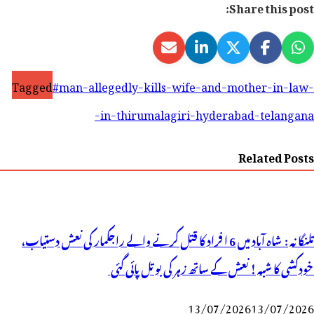
Share this post:
Tagged
#man-allegedly-kills-wife-and-mother-in-law-
in-thirumalagiri-hyderabad-telangana-
Related Posts
تلنگانہ : شاہ آباد میں 6 ا فراد کا قتل کرنے والے راجکمار کی نعش دستیاب،
خودکشی کا شبہ ! نعش کے ساتھ زہر کی بوتل پائی گئی
13/07/2026
13/07/2026