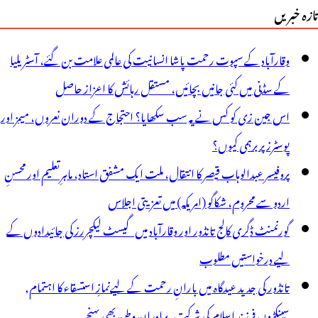
تازہ خبریں
وقارآباد کے سپوت رحمت پاشا انسانیت کی عالمی علامت بن گئے، آسٹریلیا
کے سڈنی میں کئی جانیں بچائیں، مستقل رہائش کا اعزاز حاصل
اس جین زی کو کس نے یہ سب سکھایا؟ احتجاج کے دوران نعروں، میمز اور
پوسٹرز پر برہمی کیوں؟
پروفیسر عبدالوہاب قیصر کا انتقال، ملت ایک مشفق استاد، ماہرِتعلیم اور محسنِ
اردو سے محروم، شکاگو (امریکہ) میں تعزیتی اجلاس
گورنمنٹ ڈگری کالج تانڈور اور وقارآباد میں گیسٹ لیکچررز کی جائیدادوں کے
لیے درخواستیں مطلوب
تانڈور کی جدید عیدگاہ میں بارانِ رحمت کے لیےنمازِ استسقاء کا اہتمام,
سینکڑوں فرزند اسلام کی شرکت, برادران وطن بھی پہنچے