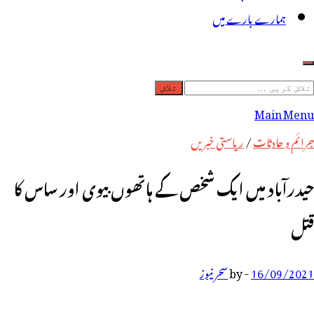
ہمارے بارے میں
لاش
ریں
Main Menu
رائے:
جرائم و حادثات
/
ریاستی خبریں
حیدرآباد میں ایک شخص کے ہاتھوں بیوی اور ساس کا
قتل
16/09/2021
-
by
سحر نیوز