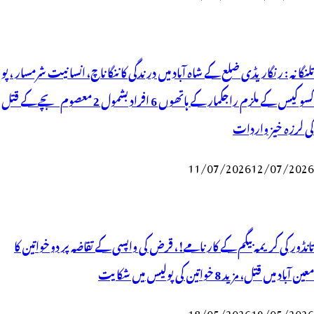
تلنگانہ : رنگاریڈی ضلع کے شاہ آباد میں درندگی کا ننگا ناچ، انسانیت شرمسار ، پو
کسو کیس کے ملزم راجکمار کے ہاتھوں 6 افراد بشمول 2 معصوم بچے کے قتل
کی لرزہ خیز واردات
11/07/2026
12/07/2026
تانڈور کی کریمہ بیگم کے کارنامے!، قرض کی واپسی کے تقاضہ پر دو خواتین کا
معین آباد میں قتل، مزید 8 خواتین کی پولیس میں شکایت
18/05/2026
19/05/2026