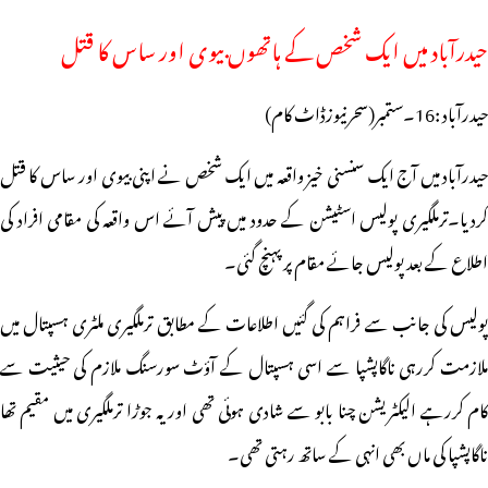
حیدرآباد میں ایک شخص کے ہاتھوں بیوی اور ساس کا قتل
حیدرآباد :16۔ستمبر(سحرنیوزڈاٹ کام)
حیدرآباد میں آج ایک سنسنی خیز واقعہ میں ایک شخص نے اپنی بیوی اور ساس کا قتل
کردیا۔ترملگیری پولیس اسٹیشن کے حدود میں پیش آئے اس واقعہ کی مقامی افراد کی
اطلاع کے بعد پولیس جائے مقام پر پہنچ گئی۔
پولیس کی جانب سے فراہم کی گئیں اطلاعات کے مطابق ترملگیری ملٹری ہسپتال میں
ملازمت کررہی ناگاپشپا سے اسی ہسپتال کے آؤٹ سورسنگ ملازم کی حیثیت سے
کام کررہے الیکٹریشن چنا بابو سے شادی ہوئی تھی اور یہ جوڑا ترملگیری میں مقیم تھا
ناگاپشپا کی ماں بھی انہی کے ساتھ رہتی تھی۔