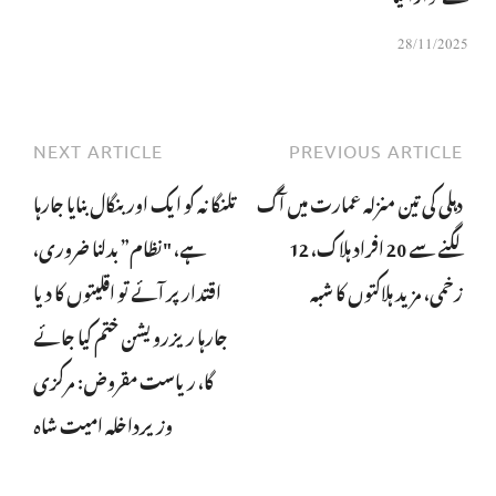
28/11/2025
NEXT ARTICLE
PREVIOUS ARTICLE
دہلی کی تین منزلہ عمارت میں آگ
تلنگانہ کو ایک اور بنگال بنایا جارہا
لگنے سے 20 افراد ہلاک، 12
ہے، "نظام” بدلنا ضروری،
زخمی، مزید ہلاکتوں کا شبہ
اقتدار پر آئے تو اقلیتوں کا دیا
جارہا ریزرویشن ختم کیا جائے
گا، ریاست مقروض: مرکزی
وزیرداخلہ امیت شاہ