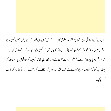
تین دن قبل اسرائیلی فوج نے اپنے مقبوضہ مغربی کنارے کے شہر جنین میں قطر کے ٹیلی ویژن چینل الجزیرہ کی
خاتون صحافی کو فائرنگ کرکے شہید کردیاتھا۔اس واقعہ کا ویڈیوبھی خود الجزیرہ نیوز نیٹ ورک نے جاری کیا ہےجو
کہ سوشل میڈیا پر وائرل ہے۔فلسطینی وزارت صحت نے اس وقت بتایا تھا کہ الجزیرہ کی صحافی شیرین ابو عاقلہ کو
چہارشنبہ کی صبح مقبوضہ مغربی کنارےکے قصبہ جنین میں اسرائیلی حملے کے کوریج کے دوران گولی مارکر ہلاک
کردیا گیا۔