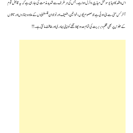
اس واقعہ کا ویڈیو سوشل میڈیا پر وائرل ہوا ہے۔جس کی ہر طرف سے شدید مذمت کی جارہی ہے کہ یہ قابض قوم
آخر کس مٹی سے بنی ہوئی ہے جومعصوم بچوں،خواتین،ضعیف اور نوجوان فلسطینیوں کے علاوہ جنازوں اور میتوں
کےجلوس پر بھی ظلم و بربریت کی تمام حدود پھلانگنے کو اپنی بہادری اور طاقت مانتی ہے۔!!