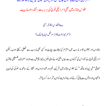
اسرائیلی فوج کے ہاتھوں جاں بحق الجزیرہ کی صحافی شیرین ابوعاقلہ کے
جلوس جنازہ میں بھی اسرائیلی فوج کی بربریت،تشدد اور مارپیٹ
بیت المقدس: 14۔مئی
(سحرنیوزڈاٹ کام/سوشل میڈیا ڈیسک)
جنازوں اور میتوں کا ہر مذہب میں احترام کیا جاتاہے۔چاہے وہ کسی بھی مذہب سے تعلق رکھتے ہوں۔لیکن
اسرائیلی فوج نے خود اس کی گولیوں سے جاں بحق ہونے والی الجزیرہ نیوز چینل سے وابستہ معروف فلسطینی خاتون
صحافی” شیرین ابو عاقلہ”کے جلوس جنازہ میں شریک غمزدہ رشتہ داروں اور بھیڑ کے ساتھ بدسلوکی کی ان پر
لاٹھیوں اور لاتوں سے پٹائی کرتے ہوئے انسانیت کو مزید شرمسار کردیا!!۔