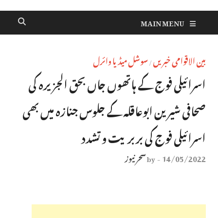
MAIN MENU
بین الاقوامی خبریں
سوشل میڈیا وائرل
/
اسرائیلی فوج کے ہاتھوں جاں بحق الجزیرہ کی
صحافی شیرین ابوعاقلہ کے جلوس جنازہ میں بھی
اسرائیلی فوج کی بربریت و تشدد
14/05/2022
سحر نیوز
by
-