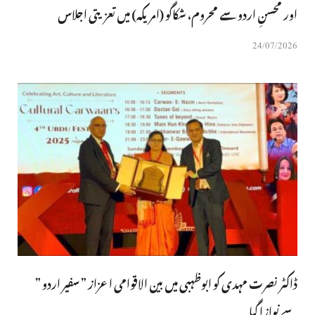
اور محسنِ اردو سے محروم، شکاگو (امریکہ) میں تعزیتی اجلاس
24/07/2026
ڈاکٹر نصرت مہدی کو ابوظہبی میں بین الاقوامی اعزاز ” سفیر اردو ”
سے نوازا گیا