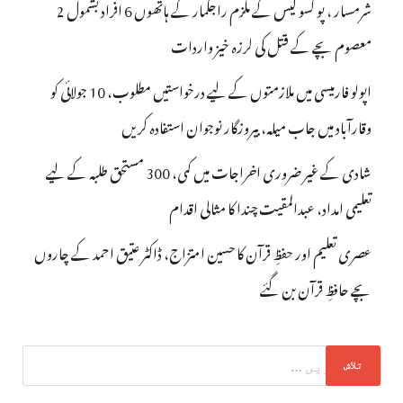
شرمسار ، پو کسو کیس کے ملزم راجکمار کے ہاتھوں 6 افراد بشمول 2
معصوم بچے کے قتل کی لرزہ خیز واردات
اپولو فارمیسی میں ملازمتوں کے لیے درخواستیں مطلوب، 10 جولائی کو
وقارآباد میں جاب میلہ، بیروزگار نوجوان استفادہ کریں
شادی کے غیر ضروری اخراجات میں کمی، 300 مستحق طلبہ کے لیے
تعلیمی امداد، عبدالمقیت چندا کا مثالی اقدام
عصری تعلیم اور حفظِ قرآن کا حسین امتزاج، ڈاکٹر عتیق احمد کے چاروں
بچے حافظِ قرآن بن گئے