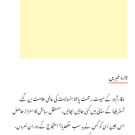
تازہ خبریں
وقارآباد کے سپوت رحمت پاشا انسانیت کی عالمی علامت بن گئے،
آسٹریلیا کے سڈنی میں کئی جانیں بچائیں، مستقل رہائش کا اعزاز حاصل
اس جین زی کو کس نے یہ سب سکھایا؟ احتجاج کے دوران نعروں،