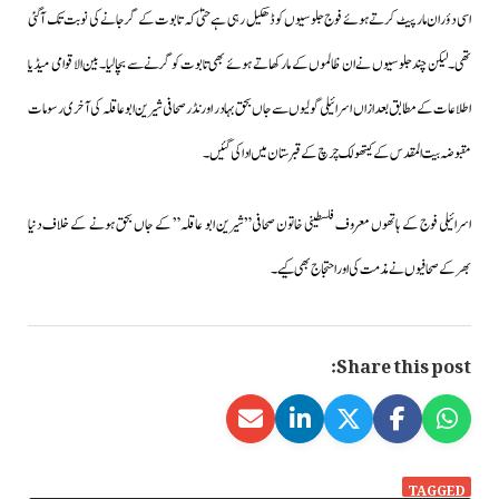
اسی دؤران مارپیٹ کرتے ہوئے فوج جلوسیوں کو ڈھکیل رہی ہےحتیٰ کہ تابوت کے گرجانے کی نوبت تک آگئی
تھی۔لیکن چند جلوسیوں نے ان ظالموں کے مار کھاتے ہوئے بھی تابوت کو گرنےسے بچالیا۔بین الاقوامی میڈیا
اطلاعات کے مطابق بعدازاں اسرائیلی گولیوں سے جاں بحق بہادر اور نڈر صحافی شیرین ابو عاقلہ کی آخری رسومات
مقبوضہ بیت المقدس کے کیتھولک چرچ کے قبرستان میں اداکی گئیں۔
اسرائیلی فوج کے ہاتھوں معروف فلسطینی خاتون صحافی”شیرین ابو عاقلہ” کے جاں بحق ہونے کے خلاف دنیا
بھرکے صحافیوں نے مذمت کی اور احتجاج بھی کیے۔
Share this post:
TAGGED