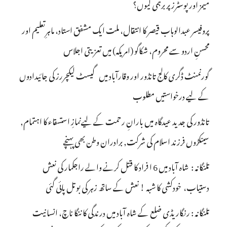
میمز اور پوسٹرز پر برہمی کیوں؟
پروفیسر عبدالوہاب قیصر کا انتقال، ملت ایک مشفق استاد، ماہرِتعلیم اور
محسنِ اردو سے محروم، شکاگو (امریکہ) میں تعزیتی اجلاس
گورنمنٹ ڈگری کالج تانڈور اور وقارآباد میں گیسٹ لیکچررز کی جائیدادوں
کے لیے درخواستیں مطلوب
تانڈور کی جدید عیدگاہ میں بارانِ رحمت کے لیےنمازِ استسقاء کا اہتمام,
سینکڑوں فرزند اسلام کی شرکت, برادران وطن بھی پہنچے
تلنگانہ : شاہ آباد میں 6 ا فراد کا قتل کرنے والے راجکمار کی نعش
دستیاب، خودکشی کا شبہ ! نعش کے ساتھ زہر کی بوتل پائی گئی
تلنگانہ : رنگاریڈی ضلع کے شاہ آباد میں درندگی کا ننگا ناچ، انسانیت