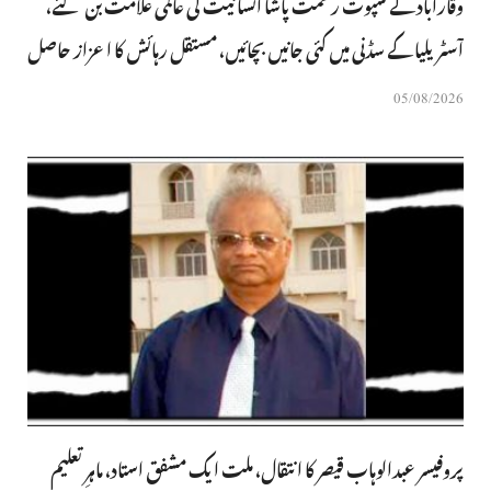
وقارآباد کے سپوت رحمت پاشا انسانیت کی عالمی علامت بن گئے،
آسٹریلیا کے سڈنی میں کئی جانیں بچائیں، مستقل رہائش کا اعزاز حاصل
05/08/2026
پروفیسر عبدالوہاب قیصر کا انتقال، ملت ایک مشفق استاد، ماہرِتعلیم