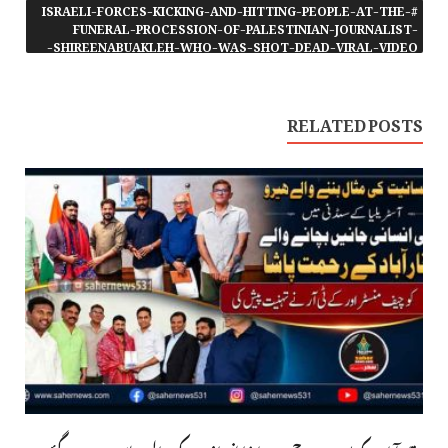
#ISRAELI-FORCES-KICKING-AND-HITTING-PEOPLE-AT-THE-
FUNERAL-PROCESSION-OF-PALESTINIAN-JOURNALIST-
SHIREENABUAKLEH-WHO-WAS-SHOT-DEAD-VIRAL-VIDEO-
RELATED POSTS