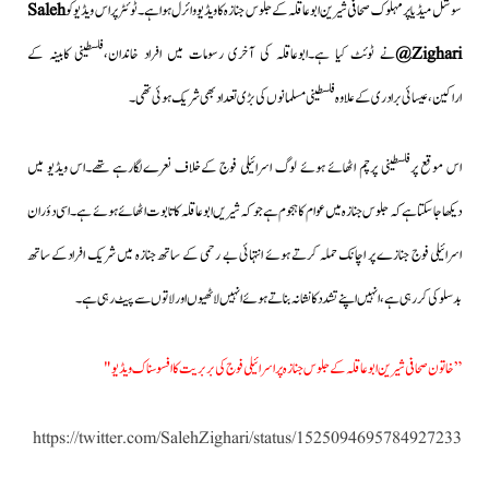
سوشل میڈیا پرمہلوک صحافی شیرین ابوعاقلہ کے جلوس جنازہ کاویڈیو وائرل ہواہے۔ٹوئٹر پراس ویڈیو کو
Saleh
Zighari@
نے ٹوئٹ کیا ہے۔ابوعاقلہ
کی
آخری رسومات میں افراد خاندان،فلسطینی کابینہ کے
اراکین،عیسائی برادری کے علاوہ فلسطینی مسلمانوں کی بڑی تعداد بھی شریک ہوئی تھی۔
اس موقع پرفلسطینی پرچم اٹھائے ہوئے لوگ اسرائیلی فوج کےخلاف نعرےلگارہے تھے۔اس ویڈیو میں
دیکھاجاسکتا ہے کہ جلوس جنازہ میں عوام کا ہجوم ہے جو کہ شیریں ابو عاقلہ کا تابوت اٹھائے ہوئے ہے۔اسی دؤران
اسرائیلی فوج
جنازے پر اچانک حملہ کرتے ہوئے انتہائی بے رحمی کے ساتھ جنازہ میں شریک افرادکے ساتھ
بدسلوکی کررہی ہے،انہیں اپنے تشدد کا نشانہ بناتےہوئے انہیں لاٹھیوں اور لاتوں سے پیٹ رہی ہے۔
” خاتون صحافی شیرین ابو عاقلہ کے جلوس جنازہ پر اسرائیلی فوج کی بربریت کا افسوسناک ویڈیو "
https://twitter.com/SalehZighari/status/1525094695784927233