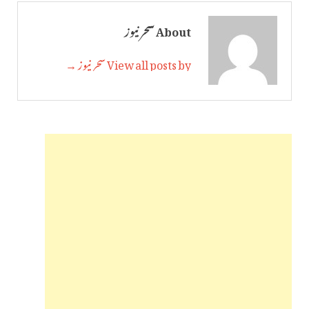
About سحر نیوز
View all posts by سحر نیوز →