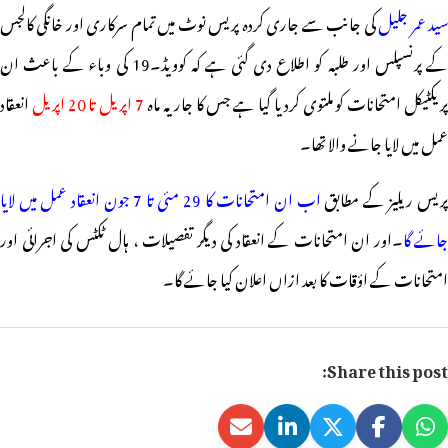
ید عمر جلیل
کی جانب سے جاری کردہ پریس نوٹ میں تمام سرکاری اور خانگی کالجس
کے پرنسپلس اور طلبہ کو اطلاع دی گئی ہے کہ کوویڈ۔19 کی وباء کے باعث ان
پریکٹیکل امتحانات کو ملتوی کردیا گیا ہے جس کا جاریہ ماہ
7 اپریل تا 20 اپریل
انعقاد
عمل میں لایا جانے والا تھا۔
پریس ریلیز کے مطابق
اب ان امتحانات کا 29 مئی تا 7 جون انعقاد عمل میں لایا
جائے گا
۔اور ان امتحانات کے انعقاد کی دیگر تفصیلات ، ہال ٹکٹس کی اجرائی اور
امتحانات کے اؤقات کا بعد ازاں اعلان کیا جائے گا۔
Share this post: