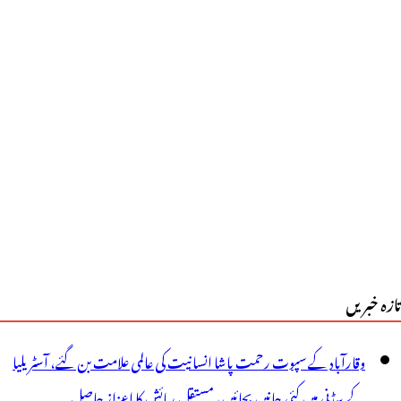
تازہ خبریں
وقارآباد کے سپوت رحمت پاشا انسانیت کی عالمی علامت بن گئے، آسٹریلیا
کے سڈنی میں کئی جانیں بچائیں، مستقل رہائش کا اعزاز حاصل