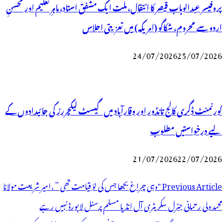
پروفیسر عبدالوہاب قیصر کا انتقال، ملت ایک مشفق استاد، ماہرِتعلیم اور محسنِ
اردو سے محروم، شکاگو (امریکہ) میں تعزیتی اجلاس
24/07/2026
25/07/2026
گورنمنٹ ڈگری کالج تانڈور اور وقارآباد میں گیسٹ لیکچررز کی جائیدادوں کے
لیے درخواستیں مطلوب
21/07/2026
22/07/2026
وسٹوں
Previous Article
"وہی چراغ بجھا جس کی لؤ قیامت تھی ” ،امیر شریعت مولانا
ی
محمد ولی رحمانی جنرل سکریٹری آل انڈیا مسلم پرسنل لا بورڈ نہیں رہے