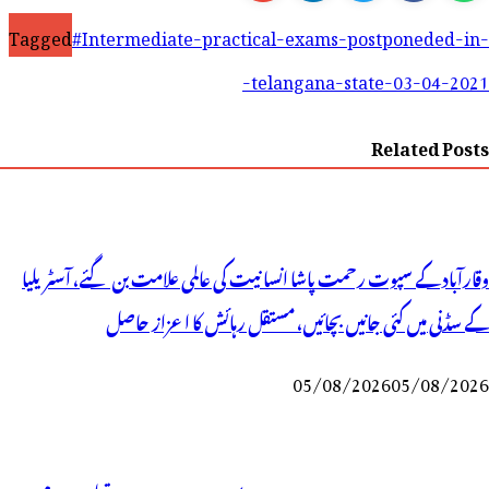
Tagged
#Intermediate-practical-exams-postponeded-in-
telangana-state-03-04-2021-
Related Posts
وقارآباد کے سپوت رحمت پاشا انسانیت کی عالمی علامت بن گئے، آسٹریلیا
کے سڈنی میں کئی جانیں بچائیں، مستقل رہائش کا اعزاز حاصل
05/08/2026
05/08/2026