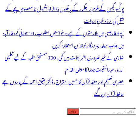
پو کسو کیس کے ملزم راجکمار کے ہاتھوں 6 افراد بشمول 2 معصوم بچے کے
قتل کی لرزہ خیز واردات
اپولو فارمیسی میں ملازمتوں کے لیے درخواستیں مطلوب، 10 جولائی کو وقارآباد
میں جاب میلہ، بیروزگار نوجوان استفادہ کریں
شادی کے غیر ضروری اخراجات میں کمی، 300 مستحق طلبہ کے لیے تعلیمی
امداد، عبدالمقیت چندا کا مثالی اقدام
عصری تعلیم اور حفظِ قرآن کا حسین امتزاج، ڈاکٹر عتیق احمد کے چاروں بچے
حافظِ قرآن بن گئے
لاش
ریں
رائے: