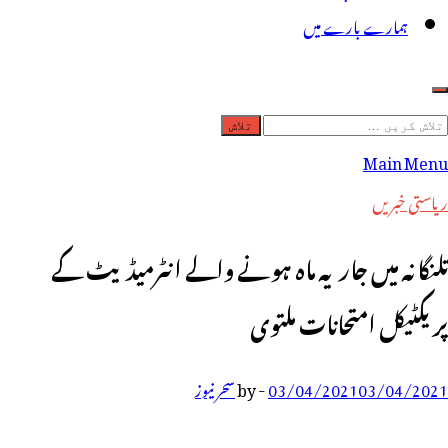
ہمارے بارے میں
لاش
ریں
Main Menu
رائے:
ریاستی خبریں
تلنگانہ میں جاریہ ماہ ہونے والے انٹرمیڈیٹ کے
پریکٹیکل امتحانات ملتوی
03/04/2021
03/04/2021
-
by
سحر نیوز