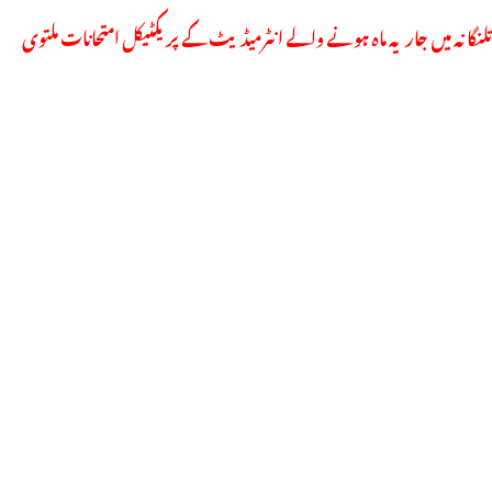
تلنگانہ میں جاریہ ماہ ہونے والے انٹرمیڈیٹ کے پریکٹیکل امتحانات ملتوی