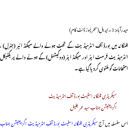
حیدرآباد: 3۔اپریل(سحر نیوز ڈاٹ کام)
تلنگانہ میں بورڈ آف انٹرمیڈیٹ کے تحت ہونے والے سیکنڈ ائیر (جنرل) ،
انٹرمیڈیٹ فرسٹ ایئر اور سیکنڈ ایئر (ووکیشنل) کے ہونے والے پریکٹیکل
امتحانات کو ملتوی کردیا گیا ہے۔
سیکریٹری تلنگانہ اسٹیٹ بورڈ آف انٹرمیڈیٹ
اگزامینیشن جناب سید عمر جلیل
س سلسلہ میں آج
سیکریٹری تلنگانہ اسٹیٹ بورڈ آف انٹرمیڈیٹ اگزامینیشن جناب