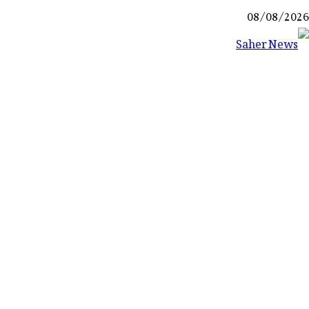
Ski
08/08/2026
t
conten
Saher News
نیوز پورٹل