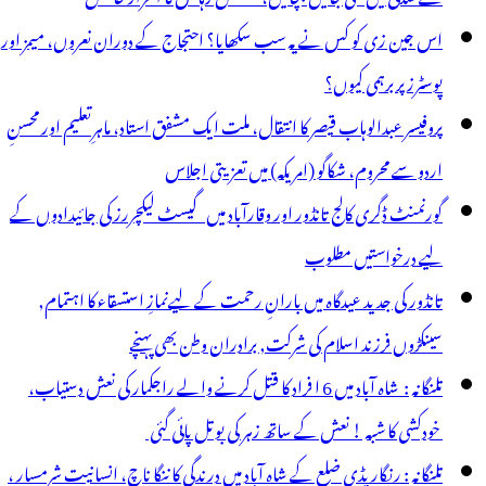
اس جین زی کو کس نے یہ سب سکھایا؟ احتجاج کے دوران نعروں، میمز اور
پوسٹرز پر برہمی کیوں؟
پروفیسر عبدالوہاب قیصر کا انتقال، ملت ایک مشفق استاد، ماہرِتعلیم اور محسنِ
اردو سے محروم، شکاگو (امریکہ) میں تعزیتی اجلاس
گورنمنٹ ڈگری کالج تانڈور اور وقارآباد میں گیسٹ لیکچررز کی جائیدادوں کے
لیے درخواستیں مطلوب
تانڈور کی جدید عیدگاہ میں بارانِ رحمت کے لیےنمازِ استسقاء کا اہتمام,
سینکڑوں فرزند اسلام کی شرکت, برادران وطن بھی پہنچے
تلنگانہ : شاہ آباد میں 6 ا فراد کا قتل کرنے والے راجکمار کی نعش دستیاب،
خودکشی کا شبہ ! نعش کے ساتھ زہر کی بوتل پائی گئی
تلنگانہ : رنگاریڈی ضلع کے شاہ آباد میں درندگی کا ننگا ناچ، انسانیت شرمسار ،