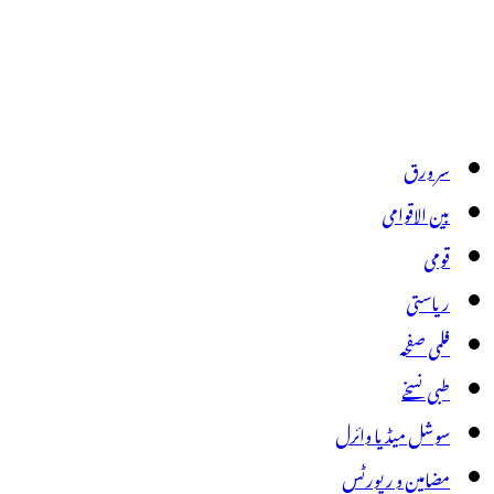
سر ورق
بین الاقوامی
قومی
ریاستی
فلمی صفحہ
طبی نسخے
سوشل میڈیا وائرل
مضامین و رپورٹس