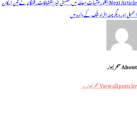
یویگیشن
Next Article
بنگلور منشیات معاملہ میں سنسنی خیز انکشافات،تلنگانہ کے تین ارکان
اسمبلی اور دیگر چند افراد شک کے دائرہ میں
About سحر نیوز
View all posts by سحر نیوز →