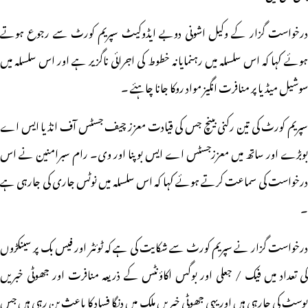
درخواست گزار کے وکیل اشونی دوبے ایڈوکیٹ سپریم کورٹ سے رجوع ہوتے
ہوئے کہا کہ اس سلسلہ میں رہنمایانہ خطوط کی اجرائی ناگزیر ہے اور اس سلسلہ میں
سوشیل میڈیا پر منافرت انگیز مواد روکا جانا چاہئے ۔
سپریم کورٹ کی تین رکنی بینچ جس کی قیادت معزز چیف جسٹس آف انڈیا ایس اے
بوبڑے اور ساتھ میں معززجسٹس اے ایس بوپنا اور وی۔ رام سبرامنین نے اس
درخواست کی سماعت کرتے ہوئے کہا کہ اس سلسلہ میں نوٹس جاری کی جارہی ہے
۔
درخواست گزار نے سپریم کورٹ سے شکایت کی ہے کہ ٹوئٹر اور فیس بک پر سینکڑوں
کی تعداد میں فیک / جعلی اور بوگس اکاؤنٹس کے ذریعہ منافرت اور جھوٹی خبریں
پوسٹ کی جارہی ہیں اور یہی جھوٹی خبریں ملک میں دنگا فساد کا باعث بن رہی ہیں جس