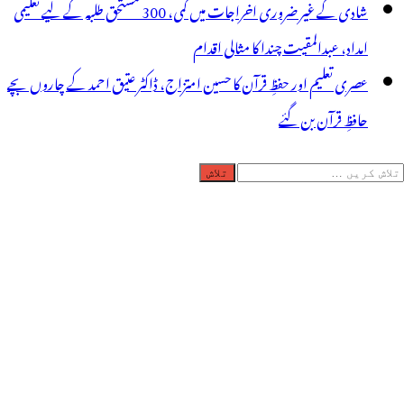
شادی کے غیر ضروری اخراجات میں کمی، 300 مستحق طلبہ کے لیے تعلیمی
امداد، عبدالمقیت چندا کا مثالی اقدام
عصری تعلیم اور حفظِ قرآن کا حسین امتزاج، ڈاکٹر عتیق احمد کے چاروں بچے
حافظِ قرآن بن گئے
لاش
ریں
رائے: