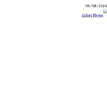
Ski
09/08/2026
t
conten
Saher News
نیوز پورٹل