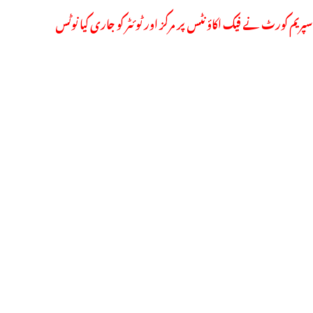
سپریم کورٹ نے فیک اکاؤنٹس پر مرکز اور ٹوئٹر کو جاری کیا نوٹس