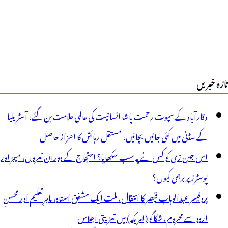
تازہ خبریں
وقارآباد کے سپوت رحمت پاشا انسانیت کی عالمی علامت بن گئے، آسٹریلیا
کے سڈنی میں کئی جانیں بچائیں، مستقل رہائش کا اعزاز حاصل
اس جین زی کو کس نے یہ سب سکھایا؟ احتجاج کے دوران نعروں، میمز اور
پوسٹرز پر برہمی کیوں؟
پروفیسر عبدالوہاب قیصر کا انتقال، ملت ایک مشفق استاد، ماہرِتعلیم اور محسنِ
اردو سے محروم، شکاگو (امریکہ) میں تعزیتی اجلاس