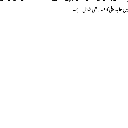
میں حالیہ دہلی کا فسا د بھی شامل ہے۔