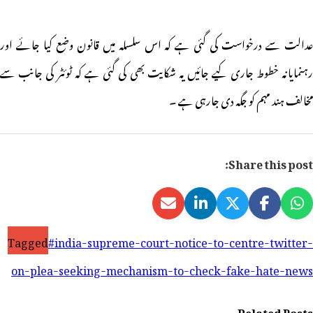
عدالت سے درخواست کی گئی ہے کہ اس سلسلہ میں قانون وضع کیا جائے اور
رہنمایانہ خطوط جاری کیے جائیں یہ شکایت بھی کی گئی ہے کہ ٹوئٹر کی جانب سے
مخالف ہند مہم کو جگہ دی جارہی ہے ۔
Share this post:
Tagged
#india-supreme-court-notice-to-centre-twitter-
on-plea-seeking-mechanism-to-check-fake-hate-news
Related Posts