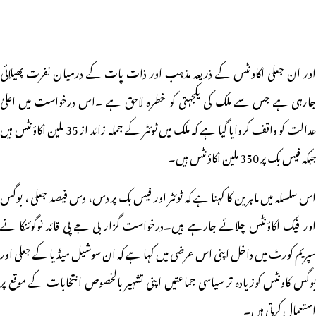
اور ان جعلی اکاونٹس کے ذریعہ مذہب اور ذات پات کے درمیان نفرت پھیلائی
جارہی ہے جس سے ملک کی یکجہتی کو خطرہ لاحق ہے ۔اس درخواست میں اعلیٰ
عدالت کو واقف کروایا گیا ہے کہ ملک میں ٹوئٹر کے جملہ زائد از 35 ملین اکاؤنٹس ہیں
جبکہ فیس بک پر 350 ملین اکاؤنٹس ہیں۔
اس سلسلہ میں ماہرین کا کہنا ہے کہ ٹوئٹر اور فیس بک پر دس، دس فیصد جعلی ، بوگس
اور فیک اکاؤنٹس چلائے جارہے ہیں۔درخواست گزار بی جے پی قائد نوگوئنکا نے
سپریم کورٹ میں داخل اپنی اس عرضی میں کہا ہے کہ ان سوشیل میڈیا کے جعلی اور
بوگس کاونٹس کوزیادہ تر سیاسی جماعتیں اپنی تشہیر بالخصوص انتخابات کے موقع پر
استعمال کرتی ہیں۔