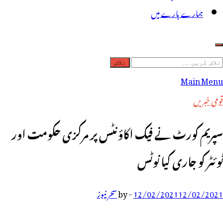
ہمارے بارے میں
لاش
ریں
Main Menu
رائے:
قومی خبریں
سپریم کورٹ نے فیک اکاؤنٹس پر مرکزی حکومت اور
ٹوئٹر کو جاری کیا نوٹس
12/02/2021
12/02/2021
-
by
سحر نیوز