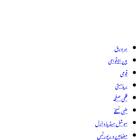
سر ورق
بین الاقوامی
قومی
ریاستی
فلمی صفحہ
طبی نسخے
سوشل میڈیا وائرل
مضامین و رپورٹس