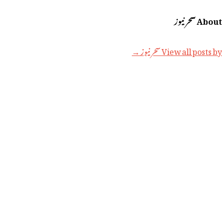
About سحر نیوز
View all posts by سحر نیوز →