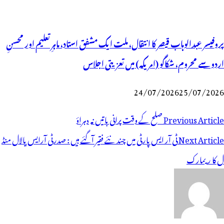
پروفیسر عبدالوہاب قیصر کا انتقال، ملت ایک مشفق استاد، ماہرِتعلیم اور محسنِ
اردو سے محروم، شکاگو (امریکہ) میں تعزیتی اجلاس
24/07/2026
25/07/2026
وسٹوں
Previous Article
صلح کے وقت پرانی باتیں نہ دہراؤ
ی
Next Article
ٹی آر ایس پارٹی میں چند نئے فقیر آگئے ہیں : صدرٹی آرایس یالال منڈ
یویگیشن
ل کا ریمارک