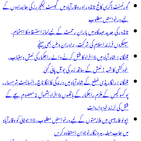
گورنمنٹ ڈگری کالج تانڈور اور وقارآباد میں گیسٹ لیکچررز کی جائیدادوں کے
لیے درخواستیں مطلوب
تانڈور کی جدید عیدگاہ میں بارانِ رحمت کے لیےنمازِ استسقاء کا اہتمام,
سینکڑوں فرزند اسلام کی شرکت, برادران وطن بھی پہنچے
تلنگانہ : شاہ آباد میں 6 ا فراد کا قتل کرنے والے راجکمار کی نعش دستیاب،
خودکشی کا شبہ ! نعش کے ساتھ زہر کی بوتل پائی گئی
تلنگانہ : رنگاریڈی ضلع کے شاہ آباد میں درندگی کا ننگا ناچ، انسانیت شرمسار ،
پو کسو کیس کے ملزم راجکمار کے ہاتھوں 6 افراد بشمول 2 معصوم بچے کے
قتل کی لرزہ خیز واردات
اپولو فارمیسی میں ملازمتوں کے لیے درخواستیں مطلوب، 10 جولائی کو وقارآباد
میں جاب میلہ، بیروزگار نوجوان استفادہ کریں