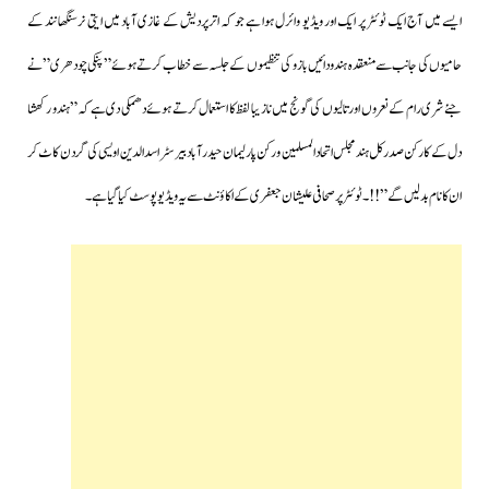
ایسے میں آج ایک ٹوئٹر پر ایک اور ویڈیو وائرل ہوا ہے جو کہ اترپردیش کے غازی آباد میں ایتی نرسنگھانند کے
حامیوں کی جانب سے منعقدہ ہندو دائیں بازو کی تنظیموں کے جلسہ سے خطاب کرتے ہوئے” پنکی چودھری”نے
جئے شری رام کے نعروں اور تالیوں کی گونج میں نازیبا لفظ کا استعمال کرتے ہوئے دھمکی دی ہے کہ” ہندو رکھشا
دل کے کارکن صدر کل ہند مجلس اتحاد المسلمین و رکن پارلیمان حیدرآباد بیرسٹر اسد الدین اویسی کی گردن کاٹ کر
ان کا نام بدلیں گے”!!۔
ٹوئٹر پر صحافی علیشان جعفری کے اکاؤنٹ سے یہ ویڈیو پوسٹ کیا گیا ہے۔