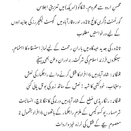
محسنِ اردو سے محروم، شکاگو (امریکہ) میں تعزیتی اجلاس
گورنمنٹ ڈگری کالج تانڈور اور وقارآباد میں گیسٹ لیکچررز کی جائیدادوں
کے لیے درخواستیں مطلوب
تانڈور کی جدید عیدگاہ میں بارانِ رحمت کے لیےنمازِ استسقاء کا اہتمام,
سینکڑوں فرزند اسلام کی شرکت, برادران وطن بھی پہنچے
تلنگانہ : شاہ آباد میں 6 ا فراد کا قتل کرنے والے راجکمار کی نعش
دستیاب، خودکشی کا شبہ ! نعش کے ساتھ زہر کی بوتل پائی گئی
تلنگانہ : رنگاریڈی ضلع کے شاہ آباد میں درندگی کا ننگا ناچ، انسانیت
شرمسار ، پو کسو کیس کے ملزم راجکمار کے ہاتھوں 6 افراد بشمول 2
معصوم بچے کے قتل کی لرزہ خیز واردات