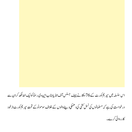
اس سلسلہ میں سپریم کورٹ کے 76 وکلا نے چیف جسٹس آف انڈیا جناب این وی رمنّا کو ایک خط لکھ کر ان سے
درخواست کی ہے کہ مسلمانوں کی نسل کشی کی دھمکی دینے والوں کے خلاف سوموٹو کے تحت سپریم کورٹ ازخود
کارروائی کرے۔