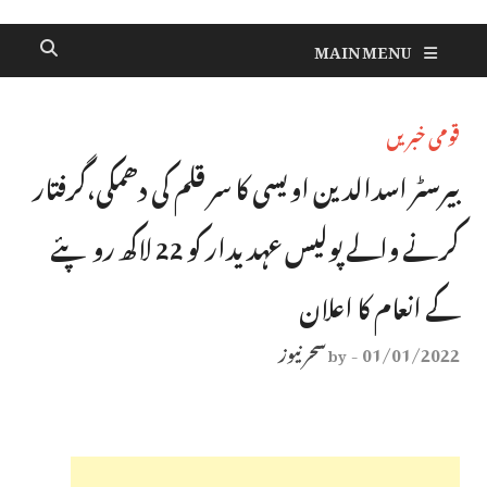
MAIN MENU
قومی خبریں
بیرسٹر اسدالدین اویسی کا سر قلم کی دھمکی،گرفتار
کرنے والے پولیس عہدیدار کو 22 لاکھ روپئے
کے انعام کا اعلان
01/01/2022
سحر نیوز
by
-