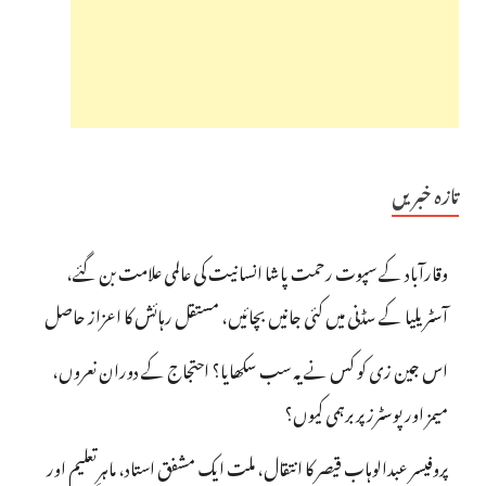
تازہ خبریں
وقارآباد کے سپوت رحمت پاشا انسانیت کی عالمی علامت بن گئے،
آسٹریلیا کے سڈنی میں کئی جانیں بچائیں، مستقل رہائش کا اعزاز حاصل
اس جین زی کو کس نے یہ سب سکھایا؟ احتجاج کے دوران نعروں،
میمز اور پوسٹرز پر برہمی کیوں؟
پروفیسر عبدالوہاب قیصر کا انتقال، ملت ایک مشفق استاد، ماہرِتعلیم اور