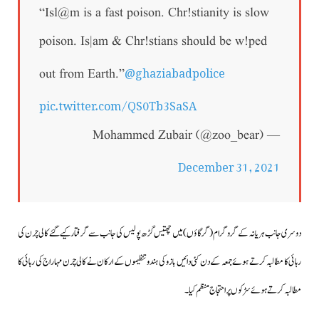
“Isl@m is a fast poison. Chr!stianity is slow
poison. Is|am & Chr!stians should be w!ped
@ghaziabadpolice
out from Earth.”
pic.twitter.com/QS0Tb3SaSA
— Mohammed Zubair (@zoo_bear)
December 31, 2021
دوسری جانب ہریانہ کے گروگرام (گرگاؤں) میں چھتیس گڑھ پولیس کی جانب سے گرفتار کیے گئے کالی چرن کی
رہائی کا مطالبہ کرتے ہوئے جمعہ کے دن کئی دائیں بازو کی ہندوتنظیموں کے ارکان نے کالی چرن مہاراج کی رہائی کا
مطالبہ کرتے ہوئے سڑکوں پر احتجاج منظم کیا۔