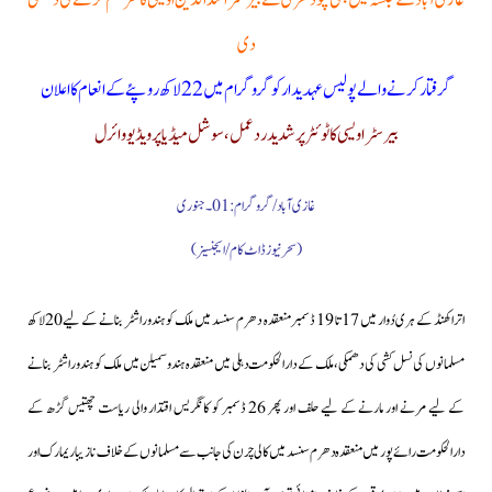
غازی آباد کے جلسہ میں پنکی چودھری نے بیرسٹر اسدالدین اویسی کا سر قلم کرنے کی دھمکی
دی
گرفتار کرنے والے پولیس عہدیدار کو گروگرام میں 22 لاکھ روپئے کے انعام کا اعلان
بیرسٹر اویسی کا ٹوئٹر پر شدید ردعمل،سوشل میڈیا پر ویڈیو وائرل
غازی آباد/گروگرام: 01۔جنوری
(سحرنیوز ڈاٹ کام/ایجنسیز)
اتراکھنڈ کے ہری دُوار میں 17 تا 19 ڈسمبرمنعقدہ دھرم سنسد میں ملک کو ہندوراشٹر بنانے کے لیے20لاکھ
مسلمانوں کی نسل کشی کی دھمکی، ملک کے دارالحکومت دہلی میں منعقدہ ہندوسمیلن میں ملک کو ہندو راشٹر بنانے
کے لیے مرنے اور مارنے کے لیے حلف اور پھر 26 ڈسمبر کو کانگریس اقتدار والی ریاست چھتیس گڑھ کے
دارالحکومت رائے پور میں منعقدہ دھرم سنسد میں کالی چرن کی جانب سے مسلمانوں کے خلاف نازیبا ریمارک اور