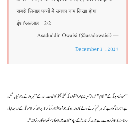
सबसे सियाह पन्नों में उनका नाम लिखा होगा
इंशा’अल्लाह। 2/2
— Asaduddin Owaisi (@asadowaisi)
December 31, 2021
” مودی-یوگی کے” نظام” میں نرگسیت پسند احمقوں کی کھلی چھٹی کا ثبوت۔ان کے آشیرواد کے بناء کیا یہ ممکن
ہے؟ تاریخ گواہ ہے کہ ہر ظلم کرنے والے کا زوال ہوگا۔
جو آج اقتدار کی کرسی پر بیٹھ کر خاموشی کے ذریعہ اپنی
رضامندی کا اشارہ دے رہے ہیں۔کل تاریخ کے سیاہ صفحات میں ان کا نام لکھا ہوگا ان شا اللہ "۔