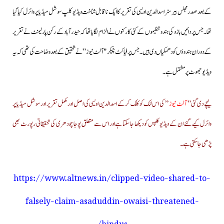
کے بعد صدر مجلس بیرسٹر اسد الدین اویسی کی تقریر کا ایک ناقابل شناخت ویڈیو کلپ سوشل میڈیا پر وائرل کیا گیا
تھا۔جس پر دائیں بازو کی ہندو تنظیموں کے کئی کارکنوں نے الزام لگایا تھا کہ حیدرآباد کے رکن پارلیمنٹ نے تقریر
کے دوران ہندوؤں کو دھمکیاں دی ہیں۔جس پر فیاکٹ چیکر "آلٹ نیوز ” نے تحقیق کے بعد وضاحت کی تھی کہ یہ
ویڈیو جھوٹ پر مشتمل ہے۔
نیچے دی گئی ”
آلٹ نیوز
” کی اس لنک کو کلک کرکے اسدالدین اویسی کی اصل اور مکمل تقریر اور سوشل میڈیا پر
وائرل کیے گئے ان کے ویڈیو کلپس کو دیکھا جاسکتا ہے اور اس سے متعلق پوجا چودھری کی تحقیقاتی رپورٹ بھی
پڑھی جاسکتی ہے۔
https://www.altnews.in/clipped-video-shared-to-
falsely-claim-asaduddin-owaisi-threatened-
hindus/