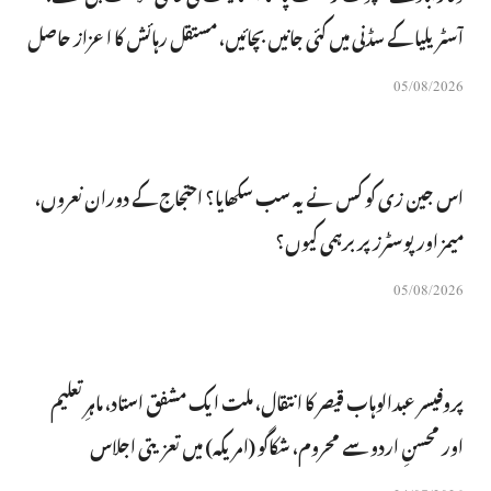
آسٹریلیا کے سڈنی میں کئی جانیں بچائیں، مستقل رہائش کا اعزاز حاصل
05/08/2026
اس جین زی کو کس نے یہ سب سکھایا؟ احتجاج کے دوران نعروں،
میمز اور پوسٹرز پر برہمی کیوں؟
05/08/2026
پروفیسر عبدالوہاب قیصر کا انتقال، ملت ایک مشفق استاد، ماہرِتعلیم
اور محسنِ اردو سے محروم، شکاگو (امریکہ) میں تعزیتی اجلاس