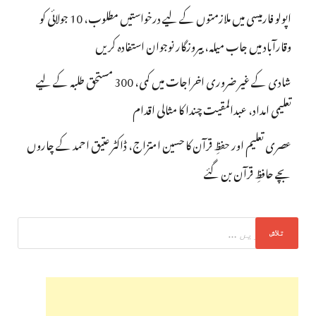
اپولو فارمیسی میں ملازمتوں کے لیے درخواستیں مطلوب، 10 جولائی کو
وقارآباد میں جاب میلہ، بیروزگار نوجوان استفادہ کریں
شادی کے غیر ضروری اخراجات میں کمی، 300 مستحق طلبہ کے لیے
تعلیمی امداد، عبدالمقیت چندا کا مثالی اقدام
عصری تعلیم اور حفظِ قرآن کا حسین امتزاج، ڈاکٹر عتیق احمد کے چاروں
بچے حافظِ قرآن بن گئے