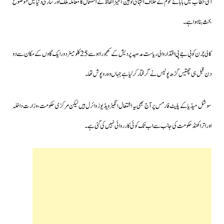
اسی خطاب میں بابائے قوم کے خلاف انتہائی توہین آمیز الفاظ کے استعمال کا معاملہ ملک اور ساری دنیا میں موضوع
بحث بنا ہوا ہے۔
کالی چرن کو بی جے پی اقتدار والی ریاست مدھیہ پردیش کے کھجوراہو سے 25 کلومیٹر دور ایک گاوں کے مکان سے دو
دن قبل ہی چھتیس گڑھ پولیس نے گرفتار کرلیا ہے جہاں وہ روپوش تھا۔
سوشل میڈیا کے پلیٹ فارمس پر آج بھی یہ اشتعال انگیز ویڈیوز وائرل ہیں لیکن مرکزی حکومت، وزارت داخلہ
اور اتراکھنڈ حکومت کی جانب سے اب تک کوئی کارروائی نہیں کی گئی ہے۔