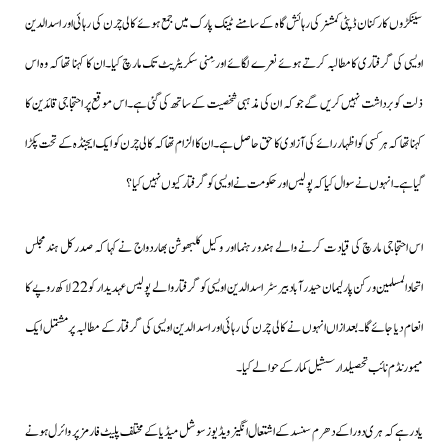
سینکڑوں کارکنان ڈپٹی کمشنر کی رہائش گاہ کے سامنے ٹینک پارک میں جمع ہوئے کالی چرن کی رہائی اور اسدالدین
اویسی کی گرفتاری کامطالبہ کرتے ہوئے نعرے لگائے اور مِنی سکریٹریٹ تک مارچ کیا۔ان کا کہنا تھا کہ وہ اس
ذلت کو برداشت نہیں کریں گے جو کہ ان کی مذہبی شخصیت کے ساتھ کی گئی ہے۔اس موقع پر احتجاجی قائدین کا
کہنا تھا کہ ہر کسی کو اظہار رائے کی آزادی کا حق حاصل ہے۔
ان کا الزام تھا کہ کالی چرن کو ایک ایجنڈہ کے تحت پکڑا
گیا ہے۔
انہوں نے سوال کیا کہ پولیس اور حکومت نے اویسی کو گرفتار کیوں نہیں کیا؟
اس احتجاجی مارچ کی قیادت کرنے والے ہندو رہنما اور وکیل کلبھوشن بھاردواج نے کہا کہ صدر کل ہند مجلس
اتحادالمسلمین و رکن پارلیمان حیدرآباد بیرسٹر اسد الدین اویسی کو گرفتار والے پولیس عہدیدار کو 22 لاکھ روپے کا
انعام دیا جائے گا۔بعدازاں انہوں نے کالی چرن کی رہائی اور اسد الدین اویسی کی گرفتار کے مطالبہ پرمشتمل ایک
میمورنڈم نائب تحصیلدار سشیل کمار کے حوالے کیا۔
یاد رہے کہ ہری دورا کے دھرم سنسد کے اشتعال انگیز ویڈیوز سوشل میڈیا کے مختلف پلیٹ فارمز پر وائرل ہونے