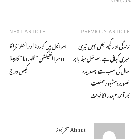
24/07/2026
NEXT ARTICLE
PREVIOUS ARTICLE
زندگی اور کچھ بھی نہیں تیری
اسرائیل میں کورونا اور انفلوئنزا کا
میری کہانی ہے!سوشل میڈیا پر
دوسرا انفیکشن ” فلورونا ” کا پہلا
سال کی سب سے پسندیدہ
کیس درج
تصویر:مشہورصنعت
کارآنندمہندرا کا ٹوئٹ
About سحر نیوز