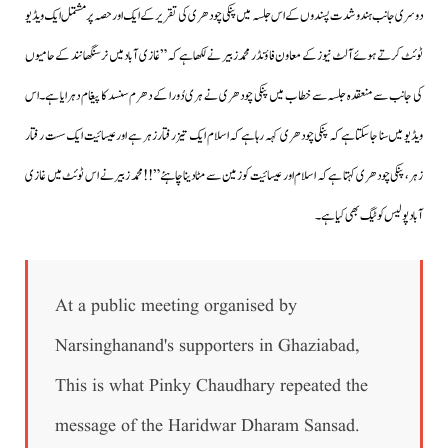
دوسری جانب ہندو شدت پسندوں کے اس جلسہ میں پنکی چودھری کی تقریر کے ایک اور حصہ پرمشتمل ایک ویڈیو
ٹوئٹ کرتے ہوئے آلٹ نیوز کے معاون فاؤنڈر محمد زبیر نے لکھا ہے کہ” غازی آباد میں نرسنگھا نند کے حامیوں
کی جانب سے منعقدہ جلسہ سے خطاب میں پنکی چودھری نے ہری دُورا کے دھرم سنسد کا پیغام دہرایا ہے۔اس
ویڈیو میں سنا جاسکتا ہے کہ پنکی چودھری کہہ رہا ہے کہ اسلام ایک تیزرفتار زہر ہے اور عیسائیت ایک سست رفتار
زہر، پنکی چودھری کہتا ہے کہ اسلام اور عیسائیت کو زمین سے مٹادینا چاہئے”!!محمد زبیر نے اس ٹوئٹ میں غازی
آباد پولیس کو ٹیگ بھی کیا ہے۔
At a public meeting organised by
Narsinghanand's supporters in Ghaziabad,
This is what Pinky Chaudhary repeated the
message of the Haridwar Dharam Sansad.