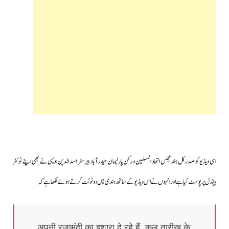
اسی ویڈیو کو صدر کل ہند مجلس اتحاد المسلمین و رکن پارلیمان حیدرآباد بیرسٹر اسد الدین اویسی نے بھی اپنے ٹوئٹر
ہینڈل پر پوسٹ کیا ہے اور انہوں نے اس ویڈیو کے ساتھ ہندی میں دو ٹوئٹ کرتے ہوئے لکھا ہے کہ
…. अपनी रज़ामंदी का इशारा दे रहे हैं, कल तारीख़ के