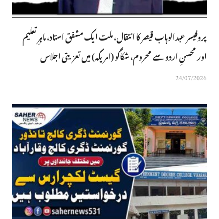
پروفیسر عبدالوہاب قیصر کا انتقال، ملت ایک مشفق استاد، ماہرِتعلیم
اور محسنِ اردو سے محروم، شکاگو (امریکہ) میں تعزیتی اجلاس
24/07/2026