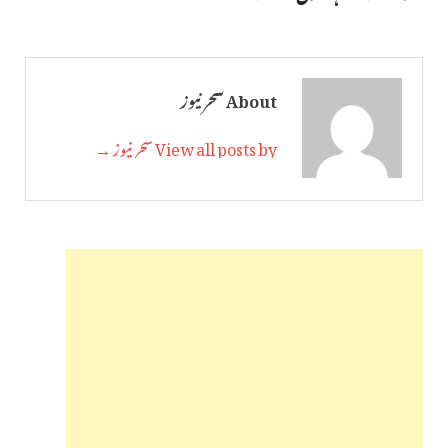
About سحر نیوز
View all posts by سحر نیوز →