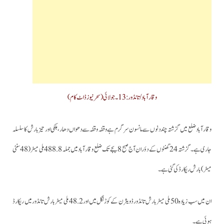
وقارآباد/تانڈور: 13۔جولائی (سحر نیوزڈاٹ کام)
وقارآباد ضلع میں گزشتہ چند دنوں سے مانسون سرگرم ہے وقفہ وقفہ سے دھواں دھار،ہلکی اور تیز بارش کا سلسلہ
جاری ہے۔گزشتہ 24گھنٹوں کے دؤران آج صبح 8 بجے تک ضلع وقارآباد میں جملہ 488.8 ملی میٹر (48سنٹی
میٹر) بارش ریکارڈ کی گئی ہے۔
ان میں سب زیادہ 50 ملی میٹر بارش تانڈور ڈویثرن کے کوڑنگل میں اور 48.2 ملی میٹر بارش تانڈور میں ریکارڈ
ہوئی ہے۔