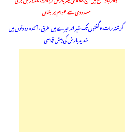
مسدودی سے عوام پریشان
گزشتہ رات 6 گھنٹوں تک شہر اندھیرے میں غرق ، آئندہ دو دنوں میں
شدید بارش کی پیش قیاسی