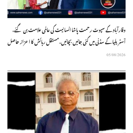
وقارآباد کے سپوت رحمت پاشا انسانیت کی عالمی علامت بن گئے،
آسٹریلیا کے سڈنی میں کئی جانیں بچائیں، مستقل رہائش کا اعزاز حاصل
05/08/2026