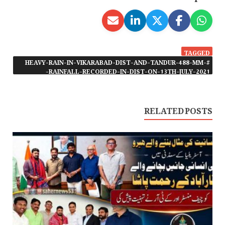
TAGGED
#HEAVY-RAIN-IN-VIKARABAD-DIST-AND-TANDUR-488-MM-
RAINFALL-RECORDED-IN-DIST-ON-13TH-JULY-2021-
RELATED POSTS