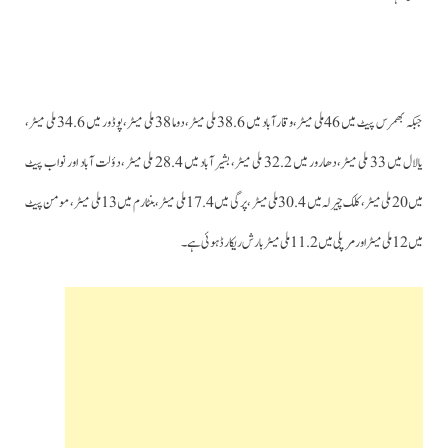
جبکہ بھمرس پیٹ میں 46 ملی میٹر،وقارآباد میں 38.6 ملی میٹر، دوما 38 ملی میٹر، پوڈور میں 34.6 ملی میٹر،
یالال میں 33 ملی میٹر، دھارور میں 32.2 ملی میٹر، بشیر آباد میں 28.4 ملی میٹر ، دؤلت آباد اور نواب پیٹ
میں 20 ملی میٹر، کلک چیرلہ میں 30.4 ملی میٹر ، پرگی میں 17.4 ملی میٹر، بنٹارم میں 13 ملی میٹر ، مومن پیٹ
میں 12 ملی میٹر اور مرپلی میں 11.2 ملی میٹر بارش ریکارڈ ہوئی ہے۔