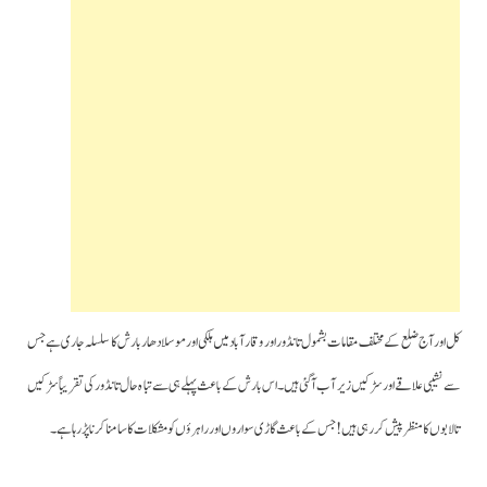
کل اور آج ضلع کے مختلف مقامات بشمول تانڈور اور وقارآباد میں ہلکی اور موسلادھار بارش کا سلسلہ جاری ہے جس
سے نشیبی علاقے اور سڑکیں زیر آب آگئی ہیں۔اس بارش کے باعث پہلے ہی سے تباہ حال تانڈور کی تقریباً سڑکیں
تالابوں کا منظر پیش کررہی ہیں! جس کے باعث گاڑی سواروں اور راہرؤں کو مشکلات کا سامنا کرنا پڑ رہا ہے۔