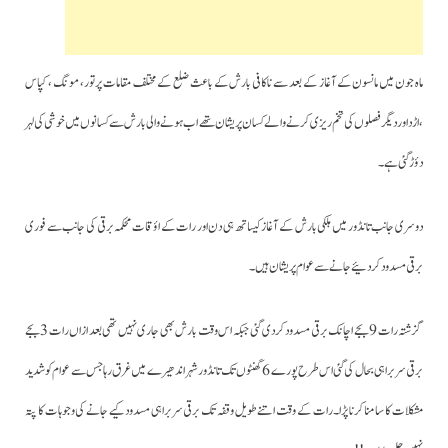
ماہ جون میں مانسون کے آغاز کے بعد سے ناکافی بارش کے باعث ضلع کے مختلف مقامات پر تور، مونگ ، کپاس
،اڑداور دیگر فصلوں کی تخم ریزی کرنے والے کسان پریشان تھے اب ہونے والی بارش سے کسانوں میں خوشی کی لہر
دؤڑگئی ہے۔
دوسری جانب تانڈور میں ہلکی بارش کے آغاز کیساتھ ہی دن اور رات کے اؤقات محکمہ برقی کی جانب سے فوری
برقی مسدود کردئیے جانے سے عوام پریشان ہیں۔
گزشتہ رات 9 بجے اچانک برقی مسدود کردی گئی جبکہ اس وقت بارش بھی جاری نہیں تھی بعد ازاں رات 3 بجے
برقی سربراہی بحال کی گئی اس طرح پورے 6 گھنٹوں تک تانڈور شہر اندھیرے میں غرق رہا جس سے عوام کو شدید
مشکلات کا سامنا کرنا پڑا۔رات کے وقت اتنے طویل وقفہ تک برقی سربراہی مسدود کیے جانے کی وجوہات کا پتہ