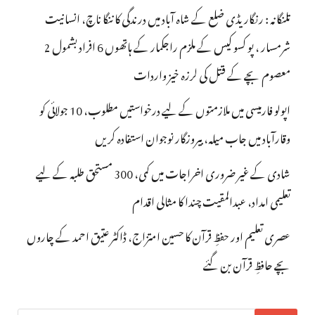
تلنگانہ : رنگاریڈی ضلع کے شاہ آباد میں درندگی کا ننگا ناچ، انسانیت
شرمسار ، پو کسو کیس کے ملزم راجکمار کے ہاتھوں 6 افراد بشمول 2
معصوم بچے کے قتل کی لرزہ خیز واردات
اپولو فارمیسی میں ملازمتوں کے لیے درخواستیں مطلوب، 10 جولائی کو
وقارآباد میں جاب میلہ، بیروزگار نوجوان استفادہ کریں
شادی کے غیر ضروری اخراجات میں کمی، 300 مستحق طلبہ کے لیے
تعلیمی امداد، عبدالمقیت چندا کا مثالی اقدام
عصری تعلیم اور حفظِ قرآن کا حسین امتزاج، ڈاکٹر عتیق احمد کے چاروں
بچے حافظِ قرآن بن گئے