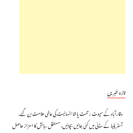
تازہ خبریں
وقارآباد کے سپوت رحمت پاشا انسانیت کی عالمی علامت بن گئے،
آسٹریلیا کے سڈنی میں کئی جانیں بچائیں، مستقل رہائش کا اعزاز حاصل