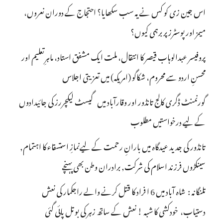
اس جین زی کو کس نے یہ سب سکھایا؟ احتجاج کے دوران نعروں،
میمز اور پوسٹرز پر برہمی کیوں؟
پروفیسر عبدالوہاب قیصر کا انتقال، ملت ایک مشفق استاد، ماہرِتعلیم اور
محسنِ اردو سے محروم، شکاگو (امریکہ) میں تعزیتی اجلاس
گورنمنٹ ڈگری کالج تانڈور اور وقارآباد میں گیسٹ لیکچررز کی جائیدادوں
کے لیے درخواستیں مطلوب
تانڈور کی جدید عیدگاہ میں بارانِ رحمت کے لیےنمازِ استسقاء کا اہتمام,
سینکڑوں فرزند اسلام کی شرکت, برادران وطن بھی پہنچے
تلنگانہ : شاہ آباد میں 6 ا فراد کا قتل کرنے والے راجکمار کی نعش
دستیاب، خودکشی کا شبہ ! نعش کے ساتھ زہر کی بوتل پائی گئی