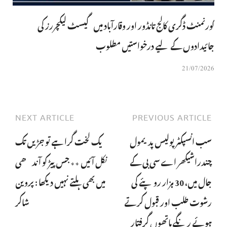
گورنمنٹ ڈگری کالج تانڈور اور وقارآباد میں گیسٹ لیکچررز کی
جائیدادوں کے لیے درخواستیں مطلوب
21/07/2026
NEXT ARTICLE
PREVIOUS ARTICLE
سب انسپکٹر پولیس پدیمول
یک لخت گرا ہے تو جڑیں تک
چندراشیکھر اے سی بی کے
نکل آئیں ٭٭ جس پیڑ کو آندھی
جال میں، 30 ہزار روپئے کی
میں بھی ہلتے نہیں دیکھا : پروین
رشوت طلب اور قبول کرتے
شاکر
ہوئے رنگے ہاتھوں گرفتار