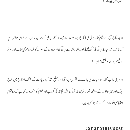
نہیں چل پایا ہے!!
دوبارہ آج صبح سے شام تک برقی کی آنکھ مچولی کا سلسلہ جاری رہا۔محکمہ برقی کے عہدیداروں سے عوامی مطالبہ ہے
کہ تانڈور میں جاری برقی کی آنکھ مچولی اور وقفہ وقفہ سے برقی کی مسدودی کے سلسلہ کو فوری بندکیا جائے اور موثر
برقی سربراہی کو یقینی بنایا جائے۔
دوسری جانب محکمہ موسمیات کی جانب سے بشمول حیدرآباد اورضلع وقارآباد ریاست کے مختلف اضلاع میں گرج
چمک اور تیز ہواؤں کے ساتھ شدید ترین بارش کی پیش قیاسی کی گئی ہے اور عوام کو مشورہ دیا گیا ہے کہ وہ تمام
احتیاطی اقدامات کے ساتھ چوکس رہیں۔
Share this post: