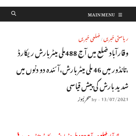
MAIN MENU
ریاستی خبریں
ضلعی خبریں
/
وقارآباد ضلع میں آج 488ملی میٹر بارش ریکارڈ
،تانڈور میں 46 ملی میٹر بارش،آئندہ دو دنوں میں
شدید بارش کی پیش قیاسی
13/07/2021
سحر نیوز
by
-
وقارآباد ضلع میں آج 488 ملی میٹر بارش ریکارڈ ، تانڈور میں برقی