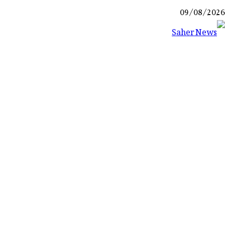
Ski
09/08/2026
t
conten
Saher News
نیوز پورٹل