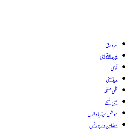
سر ورق
بین الاقوامی
قومی
ریاستی
فلمی صفحہ
طبی نسخے
سوشل میڈیا وائرل
مضامین و رپورٹس