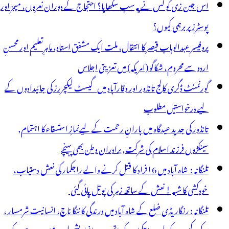
اس جین زی کو کس نے یہ سب سکھایا؟ احتجاج کے دوران نعروں، میمز اور
دید
پوسٹرز پر برہمی کیوں؟
ارش
پروفیسر عبدالوہاب قیصر کا انتقال، ملت ایک مشفق استاد، ماہرِتعلیم اور محسنِ
ی
اردو سے محروم، شکاگو (امریکہ) میں تعزیتی اجلاس
یش
گورنمنٹ ڈگری کالج تانڈور اور وقارآباد میں گیسٹ لیکچررز کی جائیدادوں کے
یاسی
لیے درخواستیں مطلوب
تانڈور کی جدید عیدگاہ میں بارانِ رحمت کے لیےنمازِ استسقاء کا اہتمام,
سینکڑوں فرزند اسلام کی شرکت, برادران وطن بھی پہنچے
تلنگانہ : شاہ آباد میں 6 ا فراد کا قتل کرنے والے راجکمار کی نعش دستیاب،
خودکشی کا شبہ ! نعش کے ساتھ زہر کی بوتل پائی گئی
تلنگانہ : رنگاریڈی ضلع کے شاہ آباد میں درندگی کا ننگا ناچ، انسانیت شرمسار ،