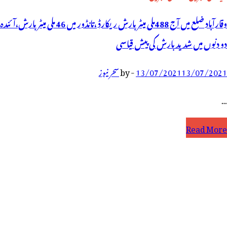
وقارآباد ضلع میں آج 488ملی میٹر بارش ریکارڈ ،تانڈور میں 46 ملی میٹر بارش،آئندہ
دو دنوں میں شدید بارش کی پیش قیاسی
13/07/2021
13/07/2021
-
by
سحر نیوز
…
قارآباد
Read More
لع
یں
ٓج
488ملی