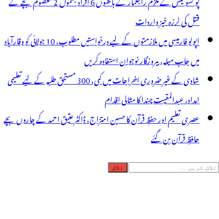
پو کسو کیس کے ملزم راجکمار کے ہاتھوں 6 افراد بشمول 2 معصوم بچے کے
قتل کی لرزہ خیز واردات
اپولو فارمیسی میں ملازمتوں کے لیے درخواستیں مطلوب، 10 جولائی کو وقارآباد
میں جاب میلہ، بیروزگار نوجوان استفادہ کریں
شادی کے غیر ضروری اخراجات میں کمی، 300 مستحق طلبہ کے لیے تعلیمی
امداد، عبدالمقیت چندا کا مثالی اقدام
عصری تعلیم اور حفظِ قرآن کا حسین امتزاج، ڈاکٹر عتیق احمد کے چاروں بچے
حافظِ قرآن بن گئے
لاش
ریں
رائے: