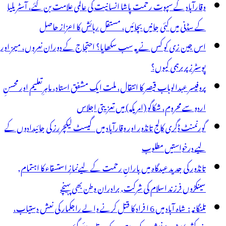
وقارآباد کے سپوت رحمت پاشا انسانیت کی عالمی علامت بن گئے، آسٹریلیا
کے سڈنی میں کئی جانیں بچائیں، مستقل رہائش کا اعزاز حاصل
اس جین زی کو کس نے یہ سب سکھایا؟ احتجاج کے دوران نعروں، میمز اور
پوسٹرز پر برہمی کیوں؟
پروفیسر عبدالوہاب قیصر کا انتقال، ملت ایک مشفق استاد، ماہرِتعلیم اور محسنِ
اردو سے محروم، شکاگو (امریکہ) میں تعزیتی اجلاس
گورنمنٹ ڈگری کالج تانڈور اور وقارآباد میں گیسٹ لیکچررز کی جائیدادوں کے
لیے درخواستیں مطلوب
تانڈور کی جدید عیدگاہ میں بارانِ رحمت کے لیےنمازِ استسقاء کا اہتمام,
سینکڑوں فرزند اسلام کی شرکت, برادران وطن بھی پہنچے
تلنگانہ : شاہ آباد میں 6 ا فراد کا قتل کرنے والے راجکمار کی نعش دستیاب،