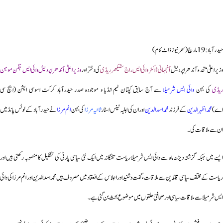
حیدرآباد: 19 مارچ (سحرنیوزڈاٹ کام)
زیراعلیٰ متحدہ آندھرا پردیش
آنجہانی ڈاکٹر وائی ایس راج شیکھر ریڈی
کی دختر اور
وزیر اعلیٰ آندھرا پردیش وائی ایس جگن موہن
یڈی
کی بہن
وائی ایس شرمیلا
سے آج سابق کپتان ٹیم انڈیا و موجودہ صدر حیدرآباد کرکٹ اسوسی ایشن (ایچ سی
ے)
محمداظہرالدین
کے فرزند
محمداسدالدین
اوران کی اہلیہ ٹینس اسٹار
ثانیہ مرزا
کی بہن
انم مرزا
نے حیدرآباد کے لوٹس پانڈ میں
ان سے ملاقات کی۔
ایسے میں جبکہ گزشتہ دیڑھ ماہ سے وائی ایس شرمیلا ریاست تلنگانہ میں ایک نئی سیاسی پارٹی کی تشکیل کا منصوبہ رکھتی ہیں اور
ریاست کے مختلف سیاسی قائدین سے ملاقات، گفت و شنیداور اجلاس کے انعقاد میں مصروف ہیں محمداسدالدین اور انم مرزا کی وائی
ایس شرمیلا سے ملاقات سیاسی اور صحافتی حلقوں میں موضوع بحث بن گئی ہے۔