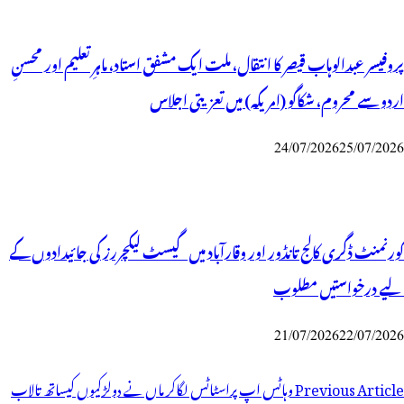
پروفیسر عبدالوہاب قیصر کا انتقال، ملت ایک مشفق استاد، ماہرِتعلیم اور محسنِ
اردو سے محروم، شکاگو (امریکہ) میں تعزیتی اجلاس
24/07/2026
25/07/2026
گورنمنٹ ڈگری کالج تانڈور اور وقارآباد میں گیسٹ لیکچررز کی جائیدادوں کے
لیے درخواستیں مطلوب
21/07/2026
22/07/2026
وسٹوں
Previous Article
وہاٹس اپ پراسٹاٹس لگاکر ماں نے دولڑکیوں کیساتھ تالاب