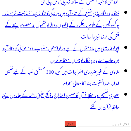
خودکشی کا شبہ ! نعش کے ساتھ زہر کی بوتل پائی گئی
تلنگانہ : رنگاریڈی ضلع کے شاہ آباد میں درندگی کا ننگا ناچ، انسانیت شرمسار ،
پو کسو کیس کے ملزم راجکمار کے ہاتھوں 6 افراد بشمول 2 معصوم بچے کے
قتل کی لرزہ خیز واردات
اپولو فارمیسی میں ملازمتوں کے لیے درخواستیں مطلوب، 10 جولائی کو وقارآباد
میں جاب میلہ، بیروزگار نوجوان استفادہ کریں
شادی کے غیر ضروری اخراجات میں کمی، 300 مستحق طلبہ کے لیے تعلیمی
امداد، عبدالمقیت چندا کا مثالی اقدام
عصری تعلیم اور حفظِ قرآن کا حسین امتزاج، ڈاکٹر عتیق احمد کے چاروں بچے
حافظِ قرآن بن گئے
لاش