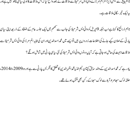
تاہم پیشہ سے فیشن ڈیزائنر انم مرزا نے وائی ایس شرمیلا سے ملاقات کے بعد واضح کیا کہ اس ملاقات کا کوئی سیاسی پہلو نہیں ہے اور
یہ ایک خیر سگالی ملاقات ہے۔
تاہم ذرائع کا کہنا ہے اب جبکہ 9 اپریل کو وائی ایس شرمیلا کی جانب سے کھمم میں ایک جلسہ عام کے انعقاد کے ذریعہ اپنی سیاسی
پارٹی کے اعلان کیے جانے کی اطلاعات زوروں پر ہیں تو ایسے میں محمد اسدالدین اور ان کی اہلیہ انم مرزا کی وائی ایس شرمیلا سے
ملاقات اہمیت کی حامل ہوجاتی ہے کہ آیا یہ دونوں وائی ایس شرمیلا کی نئی سیاسی پارٹی میں شامل ہونگے؟
یاد رہے کہ محمد اسد الدین کے والد سابق کپتان ٹیم انڈیا محمد اظہر الدین کا تعلق کانگریس پارٹی سے ہے اور وہ 2009ء تا 2014ء
حلقہ لوک سبھا مرادآباد سے لوک سبھا کے رکن بھی منتخب ہوئے تھے۔