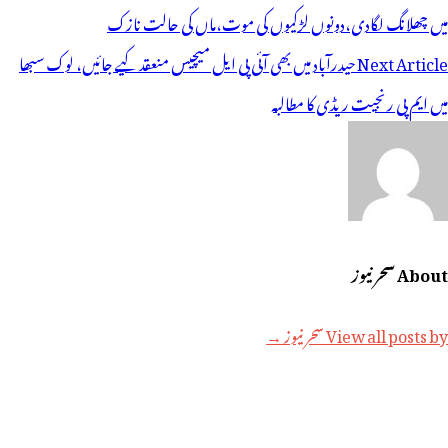
ی
میں چھلانگ لگادی،دونوں لڑکیوں کی موت،ماں کی حالت نازک
یویگیشن
Next Article
حیدرآباد میں بھی آئی پی ایل میچیس منعقد کیے جائیں، لوک سبھا
میں ایم پی رنجیت ریڈی کا مطالبہ
About سحر نیوز
View all posts by سحر نیوز →