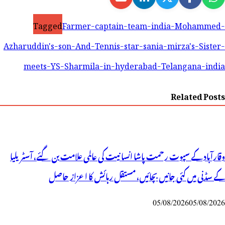
Tagged
Farmer-captain-team-india-Mohammed-
Azharuddin's-son-And-Tennis-star-sania-mirza's-Sister-
meets-YS-Sharmila-in-hyderabad-Telangana-india
Related Posts
وقارآباد کے سپوت رحمت پاشا انسانیت کی عالمی علامت بن گئے، آسٹریلیا
کے سڈنی میں کئی جانیں بچائیں، مستقل رہائش کا اعزاز حاصل
05/08/2026
05/08/2026