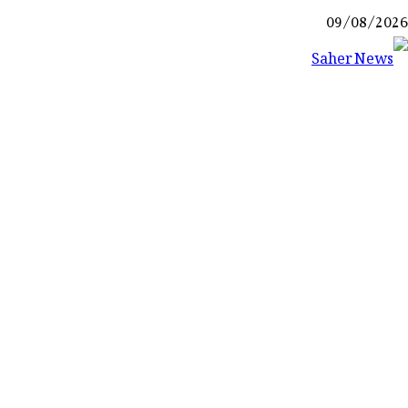
Ski
09/08/2026
t
conten
Saher News
نیوز پورٹل