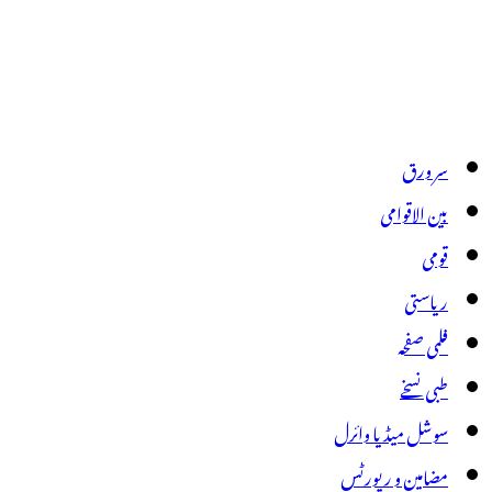
سر ورق
بین الاقوامی
قومی
ریاستی
فلمی صفحہ
طبی نسخے
سوشل میڈیا وائرل
مضامین و رپورٹس