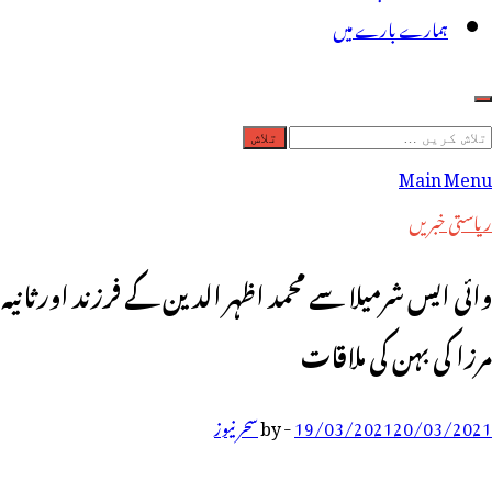
ہمارے بارے میں
لاش
ریں
Main Menu
رائے:
ریاستی خبریں
وائی ایس شرمیلا سے محمد اظہر الدین کے فرزند اورثانیہ
مرزا کی بہن کی ملاقات
20/03/2021
19/03/2021
-
by
سحر نیوز