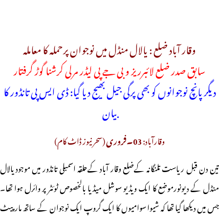
وقار آباد ضلع : یالال منڈل میں نوجوان پرحملہ کا معاملہ
سابق صدر ضلع لائبرریز و بی جے پی لیڈر مرلی کرشنا گوڑ گرفتار
دیگر پانچ نوجوانوں کو بھی پرگی جیل بھیج دیا گیا: ڈی ایس پی تانڈور کا
بیان
وقارآباد:
03۔فروری
(سحر نیوز ڈاٹ کام)
تین دن قبل ریاست تلنگانہ کےضلع وقار آباد کےحلقہ اسمبلی تانڈور میں موجود یالال
منڈل کے دیونورموضع کا ایک ویڈیو سوشل میڈیا بالخصوص ٹوئٹر پر وائرل ہوا تھا۔
جس میں دیکھا گیا تھا کہ شیوا سوامیوں کا ایک گروپ ایک نوجوان کے ساتھ مار پیٹ