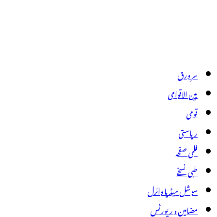
سر ورق
بین الاقوامی
قومی
ریاستی
فلمی صفحہ
طبی نسخے
سوشل میڈیا وائرل
مضامین و رپورٹس