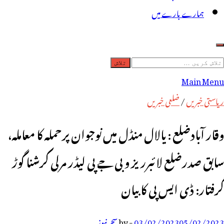
ہمارے بارے میں
لاش
ریں
Main Menu
رائے:
ریاستی خبریں
/
ضلعی خبریں
وقار آبادضلع : یالال منڈل میں نوجوان پرحملہ کا معاملہ،
سابق صدرضلع لائبرریز و بی جے پی لیڈر مرلی کرشنا گوڑ
گرفتار: ڈی ایس پی کا بیان
05/02/2023
03/02/2023
-
by
سحر نیوز