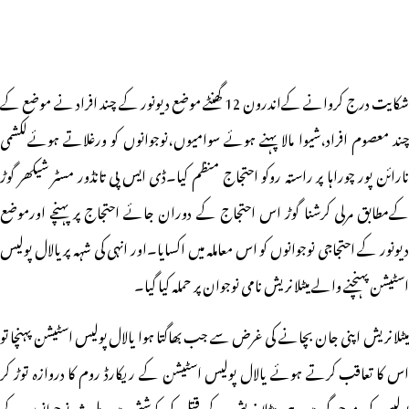
شکایت درج کروانے کےاندرون 12 گھنٹے موضع دیونور کے چند افراد نے موضع کے
چند معصوم افراد،شیوا مالا پہنے ہوئے سوامیوں،نوجوانوں کو ورغلاتے ہوئےلکشمی
نارائن پور چوراہا پر راستہ روکو احتجاج منظم کیا۔ڈی ایس پی تانڈور مسٹر شیکھر گوڑ
کےمطابق مرلی کرشنا گوڑ اس احتجاج کے دوران جائے احتجاج پر پہنچے اورموضع
دیونور کے احتجاجی نوجوانوں کو اس معاملہ میں اکسایا۔اور انہی کی شہہ پر یالال پولیس
اسٹیشن پہنچنے والے میٹلا نریش نامی نوجوان پر حملہ کیا گیا۔
میٹلا نریش اپنی جان بچانے کی غرض سے جب بھاگتا ہوا یالال پولیس اسٹیشن پہنچا تو
اس کا تعاقب کرتے ہوئے یالال پولیس اسٹیشن کے ریکارڈ روم کا دروازہ توڑ کر
پولیس کی موجودگی میں ہی میٹلا نریش کے قتل کی کوشش میں ملوث نوجوانوں کے