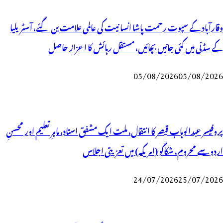
وقارآباد کے سپوت رحمت پاشا انسانیت کی عالمی علامت بن گئے، آسٹریلیا
کے سڈنی میں کئی جانیں بچائیں، مستقل رہائش کا اعزاز حاصل
05/08/2026
05/08/2026
پروفیسر عبدالوہاب قیصر کا انتقال، ملت ایک مشفق استاد، ماہرِتعلیم اور محسنِ
اردو سے محروم، شکاگو (امریکہ) میں تعزیتی اجلاس
24/07/2026
25/07/2026