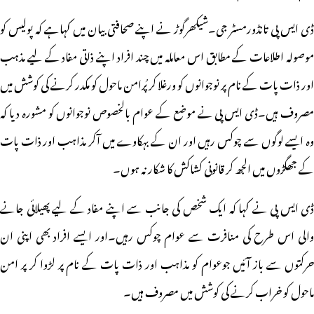
ڈی ایس پی تانڈورمسٹر جی۔شیکھرگوڑ نے اپنے صحافتی بیان میں کہاہے کہ پولیس کو
موصولہ اطلاعات کے مطابق اس معاملہ میں چند افراد اپنے ذاتی مفاد کے لیے مذہب
اور ذات پات کے نام پر نوجوانوں کو ورغلا کر پُرامن ماحول کو مکدر کرنے کی کوشش میں
مصروف ہیں۔ڈی ایس پی نے موضع کے عوام بالخصوص نوجوانوں کو مشورہ دیا کہ
وہ ایسے لوگوں سے چوکس رہیں اور ان کے بہکاوے میں آکر مذاہب اور ذات پات
کے جھگڑوں میں الجھ کر قانونی کشاکش کا شکار نہ ہوں۔
ڈی ایس پی نے کہا کہ ایک شخص کی جانب سے اپنے مفاد کے لیے پھیلائی جانے
والی اس طرح کی منافرت سے عوام چوکس رہیں۔اور ایسے افراد بھی اپنی ان
حرکتوں سے باز آئیں جوعوام کو مذاہب اور ذات پات کے نام پر لڑوا کر پر امن
ماحول کو خراب کرنے کی کوشش میں مصروف ہیں۔