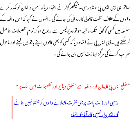
ساتھ ہی ڈی ایس پی تانڈور جی۔شیکھرگوڑ نے انتباہ دیاکہ امن و امان کو مکدر کرنے
والوں کےخلاف سخت قانونی کارروائی کی جائے گی۔انہوں نے کہا کہ اس واقعہ کے
سلسلہ میں کسی کو کوئی شک و شبہ ہو تو وہ پولیس سے رجوع ہوکر تمام تفصیلات حاصل
کرسکتے ہیں۔ڈی ایس پی نے انتباہ دیا کہ کسی کو بھی قانون اپنے ہاتھ میں لینے اور ماحول
خراب کرنے کی ہرگز اجازت نہیں دی جائے گی۔
”
ضلع ایس پئ کا بیان اور واقعہ سے متعلق ویڈیو اور تفصیلات اس لنک پر
"
مذہبی اور ذات پات پر مبنی نفرت پھیلانے والوں کو بخشا نہیں جائے
گا : ایس پی ضلع وقار آباد کا انتباہ