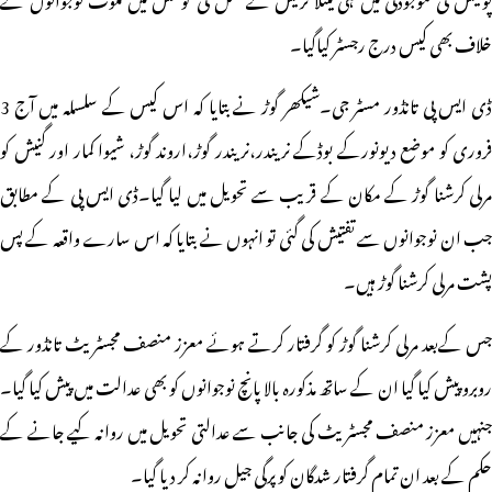
خلاف بھی کیس درج رجسٹر کیاگیا۔
ڈی ایس پی تانڈور مسٹر جی۔شیکھر گوڑ نے بتایا کہ اس کیس کے سلسلہ میں آج 3
فروری کو موضع دیونورکے بوڈکے نریندر،نریندر گوڑ،اروند گوڑ، شیوا کمار اور گنیش کو
مرلی کرشنا گوڑ کے مکان کے قریب سے تحویل میں لیا گیا۔ڈی ایس پی کے مطابق
جب ان نوجوانوں سے تفتیش کی گئی تو انہوں نے بتایا کہ اس سارے واقعہ کے پس
پشت مرلی کرشنا گوڑ ہیں۔
جس کےبعد مرلی کرشنا گوڑ کو گرفتار کرتے ہوئے معزز منصف مجسٹریٹ تانڈور کے
روبرو پیش کیا گیا ان کے ساتھ مذکورہ بالا پانچ نوجوانوں کو بھی عدالت میں پیش کیا گیا۔
جنہیں معزز منصف مجسٹریٹ کی جانب سے عدالتی تحویل میں روانہ کیے جانے کے
حکم کے بعد ان تمام گرفتار شدگان کو پرگی جیل روانہ کر دیا گیا۔