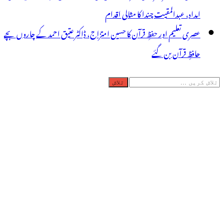
امداد، عبدالمقیت چندا کا مثالی اقدام
عصری تعلیم اور حفظِ قرآن کا حسین امتزاج، ڈاکٹر عتیق احمد کے چاروں بچے
حافظِ قرآن بن گئے
لاش
ریں
رائے: