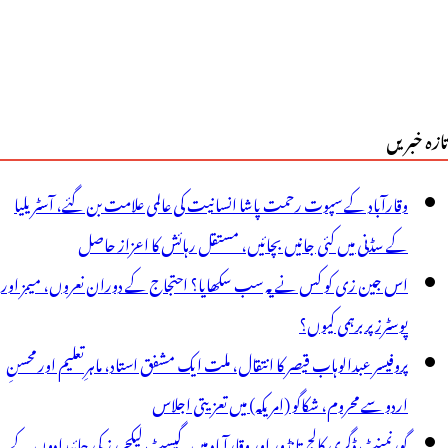
تازہ خبریں
وقارآباد کے سپوت رحمت پاشا انسانیت کی عالمی علامت بن گئے، آسٹریلیا
کے سڈنی میں کئی جانیں بچائیں، مستقل رہائش کا اعزاز حاصل
اس جین زی کو کس نے یہ سب سکھایا؟ احتجاج کے دوران نعروں، میمز اور
پوسٹرز پر برہمی کیوں؟
پروفیسر عبدالوہاب قیصر کا انتقال، ملت ایک مشفق استاد، ماہرِتعلیم اور محسنِ
اردو سے محروم، شکاگو (امریکہ) میں تعزیتی اجلاس
گورنمنٹ ڈگری کالج تانڈور اور وقارآباد میں گیسٹ لیکچررز کی جائیدادوں کے