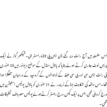
اس سلسلہ میں آج رات دیر گئے ڈی ایس پی تانڈورمسٹر جی۔شیکھر گوڑ نے ایک
پریس نوٹ جاری کرتے ہوئے بتایا کہ یالال منڈل کے موضع دیونور میں 30 جنوری
کی رات ایس سی اور بی سی طبقہ کے نوجوانوں کے گروپ کے درمیان جھگڑا ہوا
تھا۔اس واقعہ کی شکایت بوڈکے نریندر نے 31 جنوری کو یالال پولیس اسٹیشن میں
درج کروائی تھی،جس پر ایک کیس درج رجسٹر کرتےہوئے پولیس مصروف تحقیقات
تھی۔