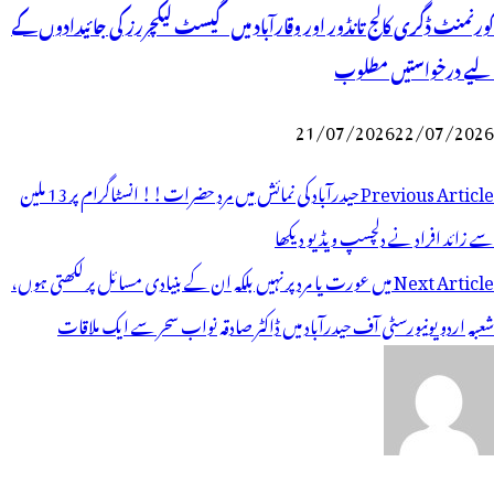
گورنمنٹ ڈگری کالج تانڈور اور وقارآباد میں گیسٹ لیکچررز کی جائیدادوں کے
لیے درخواستیں مطلوب
21/07/2026
22/07/2026
وسٹوں
Previous Article
حیدرآباد کی نمائش میں مرد حضرات!! انسٹاگرام پر 13 ملین
ی
سے زائد افراد نے دلچسپ ویڈیو دیکھا
یویگیشن
Next Article
میں عورت یا مرد پر نہیں بلکہ ان کے بنیادی مسائل پر لکھتی ہوں،
شعبہ اردو یونیورسٹی آف حیدرآباد میں ڈاکٹر صادقہ نواب سحر سے ایک ملاقات