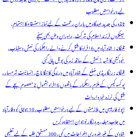
لیے درخواستیں مطلوب
تانڈور کی جدید عیدگاہ میں بارانِ رحمت کے لیےنمازِ استسقاء کا اہتمام,
سینکڑوں فرزند اسلام کی شرکت, برادران وطن بھی پہنچے
تلنگانہ : شاہ آباد میں 6 ا فراد کا قتل کرنے والے راجکمار کی نعش دستیاب،
خودکشی کا شبہ ! نعش کے ساتھ زہر کی بوتل پائی گئی
تلنگانہ : رنگاریڈی ضلع کے شاہ آباد میں درندگی کا ننگا ناچ، انسانیت شرمسار ،
پو کسو کیس کے ملزم راجکمار کے ہاتھوں 6 افراد بشمول 2 معصوم بچے کے
قتل کی لرزہ خیز واردات
اپولو فارمیسی میں ملازمتوں کے لیے درخواستیں مطلوب، 10 جولائی کو وقارآباد
میں جاب میلہ، بیروزگار نوجوان استفادہ کریں
شادی کے غیر ضروری اخراجات میں کمی، 300 مستحق طلبہ کے لیے تعلیمی