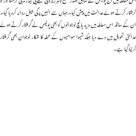
گرفتار کرتے ہوئے عدالت میں پیش کیا۔جہاں سے انہیں پرگی جیل روانہ کردیا گیا۔
ان کے ساتھ اس معاملہ میں مزید پانچ نوجوانوں کو بھی پولیس نے گرفتار کرتے ہوئے
عدالتی تحویل میں دے دیا جبکہ شیوا سوامیوں کے حملہ کا شکار نوجوان بھی گرفتار
کرلیا گیا ہے۔