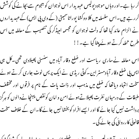
کر رہا ہے۔اور وہاں موجود پولیس عہدیدار اس نوجوان کو ہجوم سےبچانے کی کوشش
کررہے ہیں۔اس سلسلہ میں کلا ووکشا پوراٹاسمیتی (کے وی پی ایس)کےعہدیداروں
نے الزام عائد کیا تھا کہ دلت نوجوان کو مجسمہ امبیڈکر کی تنصیب کے معاملہ میں اس
طرح حملہ کرتے ہوئے پیٹا گیا ہے۔!!
اس معاملہ نےساری ریاست اور ضلع وقار آباد میں سنسنی پھیلادی تھی۔کل ہی
ایس پی ضلع وقار آبادمسٹر این۔کوٹی ریڈی نے ایک پریس نوٹ جاری کرتے ہوئے
سخت انتباہ دیاتھا کہ ضلع میں مذہب اور ذات پات کے نام پر فرقوں اور مختلف
طبقات کے درمیان نفرت پھیلاتےہوئے امن و امان کونقص پہنچانےوالوں کو ہرگز
برداشت نہیں کیا جائے گا اور ایسے افراد کوبخشا نہیں جائے گا۔ان کے خلاف سخت
قانونی کارروائی کی جائے گی۔
اس معاملہ میں آج پولیس نے سابق صدر ضلع لائبرریز و بی جے پی لیڈر مرلی کرشنا گوڑ کو