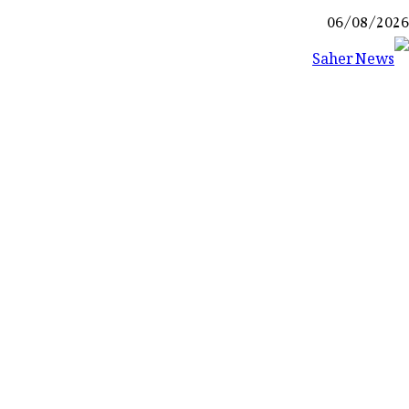
Ski
06/08/2026
t
conten
Saher News
نیوز پورٹل