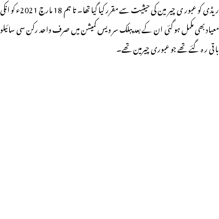
ریڈی کو عبور ی چیر مین کی حیثیت سے مقرر کیا گیا تھا۔ تا ہم 18 مارچ 2021ء کو انکی
معیاد بھی مکمل ہو گئی ان کے بعد پبلک سر ویس کمیشن میں صرف واحد رکن سی سائیلو
با قی ر ہ گئے تھے جو عبوری چیرمین تھے۔