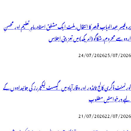
پروفیسر عبدالوہاب قیصر کا انتقال، ملت ایک مشفق استاد، ماہرِتعلیم اور محسنِ
اردو سے محروم، شکاگو (امریکہ) میں تعزیتی اجلاس
24/07/2026
25/07/2026
گورنمنٹ ڈگری کالج تانڈور اور وقارآباد میں گیسٹ لیکچررز کی جائیدادوں کے
لیے درخواستیں مطلوب
21/07/2026
22/07/2026
وسٹوں