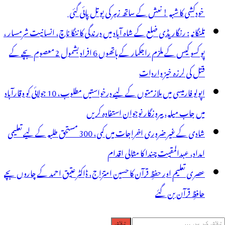
خودکشی کا شبہ ! نعش کے ساتھ زہر کی بوتل پائی گئی
تلنگانہ : رنگاریڈی ضلع کے شاہ آباد میں درندگی کا ننگا ناچ، انسانیت شرمسار ،
پو کسو کیس کے ملزم راجکمار کے ہاتھوں 6 افراد بشمول 2 معصوم بچے کے
قتل کی لرزہ خیز واردات
اپولو فارمیسی میں ملازمتوں کے لیے درخواستیں مطلوب، 10 جولائی کو وقارآباد
میں جاب میلہ، بیروزگار نوجوان استفادہ کریں
شادی کے غیر ضروری اخراجات میں کمی، 300 مستحق طلبہ کے لیے تعلیمی
امداد، عبدالمقیت چندا کا مثالی اقدام
عصری تعلیم اور حفظِ قرآن کا حسین امتزاج، ڈاکٹر عتیق احمد کے چاروں بچے
حافظِ قرآن بن گئے
لاش