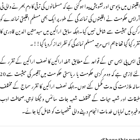
اقلیتوں میں مایوسی اور تشویش پیدا ہوگئی ہے کہ مسلمانوں کی ترقی کا دم بھر نے والی ٹی
آرایس حکومت نے اقلیتوں کی نمائند گی کے طور پر ایک بھی مسلم اقلیتی نمائندے کو
رکن کی حیثیت سے شامل نہیں کیا۔جبکہ سابق اراکین میں سیدمتین الدین قادری کا
تقرر کیا گیا تھا تاہم اس مرتبہ مسلم نمائندگی کو نظرانداز کردیا گیا!!۔
ٹی ایس پی ایس سی کے قواعد کے مطابق جملہ اراکین کا نصف اراکین کے تقرر کے
لئے لازمی ہے کہ وہ مر کزی حکومت یا ریاستی حکو مت میں آفیسر کی حیثیت سے 20
سالہ ملازمت کی مدت مکمل کئے ہوں۔جبکہ نصف اراکین کا تقرر سماج کے مختلف
طبقات اور شعبہ حیات کے مختلف شعبہ جات سائنس و ٹیکنا لوجی،صحافت ادب
وغیرہ میں نمایاں خد مات انجام دینے والی شخصیات کو شامل کیا جائے۔
Share this post: