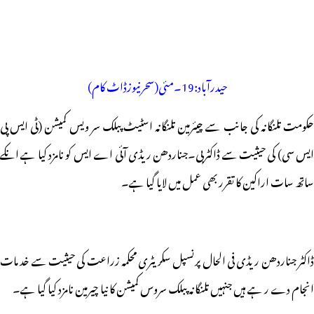
حیدرآباد:19۔مئی(سحرنیوزڈاٹ کام)
حکومت تلنگانہ کی جانب سے چیئرمین تلنگانہ اسٹیٹ پبلک سر ویس کمیشن (ٹی ایس پی
ایس سی) کی حیثیت سے ڈاکٹربی۔جناردھن ریڈی آئی اے ایس کو نامزد کیا ہے انکے
ساتھ سات اراکین کا تقرر بھی عمل میں لایا گیا ہے۔
ڈاکٹر جناردھن ریڈی فی الحال پرنسپل سکریٹری محکمہ زراعت کی حیثیت سے خد مات
انجام دے ر ہے ہیں جنہیں تلنگانہ پبلک سروس کمیشن کا نیا چیرمین نامزد کیا گیا ہے۔