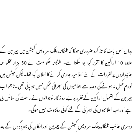
یہاں اس بات کا تذ کرہ ضروری ہوگا کہ تلنگانہ پبلک سر ویس کمیشن میں چیر مین کے
علاوہ 10 اراکین کا تقرر کیا جا سکتا ہے۔ تلنگانہ حکو مت نے 50 ہزار مخلو عہ
جائیدادوں پر تقررات کے لئے اعلا میہ جاری کر نے کا اعلان کیا تھا۔لیکن کمیشن میں
کورم مکمل نہ ہو نے کی وجہہ سے اعلامیوں کی اجرائی ممکن نہیں ہوپائی تھی۔تاہم اب
چیر مین کے بشمول اراکین کے تقرر پر بے روز گار نوجوانوں نے راحت کی سانس لی
ہے اوراب اعلامیوں کی اجرائی کے لئے کو ئی روکاوٹ نہیں ہوگی۔
دوسری جانب تلنگانہ پبلک سر ویس کمیشن کے چیئرمین اورارکان کی نامزدگیوں کے بعد