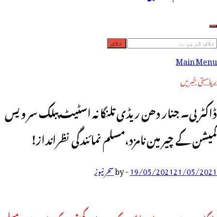
لاش
ریں
Main Menu
رائے:
ریاستی خبریں
ڈاکٹر بی۔ جنار دھن ر یڈی تلنگانہ اسٹیٹ پبلک سر ویس
کمیشن کے چیر مین نامزد،مسلم نمائندگی نظرانداز!
21/05/2021
19/05/2021
-
by
سحر نیوز