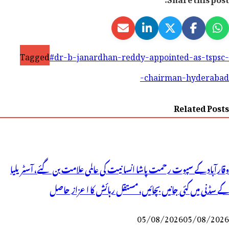
Tagged
#dr-b-janardhan-reddy-appointed-as-tspsc-
chairman-hyderabad-
Related Posts
وقارآباد کے سپوت رحمت پاشا انسانیت کی عالمی علامت بن گئے، آسٹریلیا
کے سڈنی میں کئی جانیں بچائیں، مستقل رہائش کا اعزاز حاصل
05/08/2026
05/08/2026