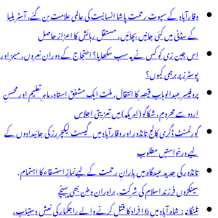
وقارآباد کے سپوت رحمت پاشا انسانیت کی عالمی علامت بن گئے، آسٹریلیا
کے سڈنی میں کئی جانیں بچائیں، مستقل رہائش کا اعزاز حاصل
اس جین زی کو کس نے یہ سب سکھایا؟ احتجاج کے دوران نعروں، میمز اور
پوسٹرز پر برہمی کیوں؟
پروفیسر عبدالوہاب قیصر کا انتقال، ملت ایک مشفق استاد، ماہرِتعلیم اور محسنِ
اردو سے محروم، شکاگو (امریکہ) میں تعزیتی اجلاس
گورنمنٹ ڈگری کالج تانڈور اور وقارآباد میں گیسٹ لیکچررز کی جائیدادوں کے
لیے درخواستیں مطلوب
تانڈور کی جدید عیدگاہ میں بارانِ رحمت کے لیےنمازِ استسقاء کا اہتمام,
سینکڑوں فرزند اسلام کی شرکت, برادران وطن بھی پہنچے
تلنگانہ : شاہ آباد میں 6 ا فراد کا قتل کرنے والے راجکمار کی نعش دستیاب،