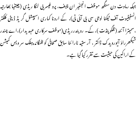
جبکہ رماوت دن سنگھ موظف انجنئیر ان چیف، پرو فیسر بی لنگا ریڈی (چیتنیا بھارتیہ
انسٹیٹیوٹ آف ٹیکنا لوجی سی بی آئی ٹی)، کے ارونا کماری اسپیشل گر یڈ ڈ پٹی کلکٹر
،سمیترا آنند (تلگو پنڈت )،کے۔ رو یندرریڈی(موظف سرکاری عہدیدار)،اے چندر
شیکھرراؤ آیورویدک ڈاکٹر ، آر ستیہ نارا ئنا سابق صحافی کو تلنگانہ پبلک سر ویس کمیشن
کے اراکین کی حیثیت سے تقرر کیا گیا ہے۔