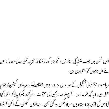
اس ضمن میں چیف منسٹر کی سفارش و تجو یز پر گورنر تلنگانہ محترمہ تملی سائی سندراراجن
نے ان ناموں کو منظوری دی،
ریاست تلنگانہ کی تشکیل کے بعد سال 2015ء میں تلنگانہ پبلک سر ویس کمیشن کا قیام
عمل میں لا یا گیا تھا۔اس کے پہلے صدرنشین کی حیثیت سے گھنٹہ چکرا پانی کو مقرر کیا
گیا جن کی ڈسمبر 2020ء میں معیاد مکمل ہو گئی تھی۔ بعدازاں کمیشن کے رکن کرشنا