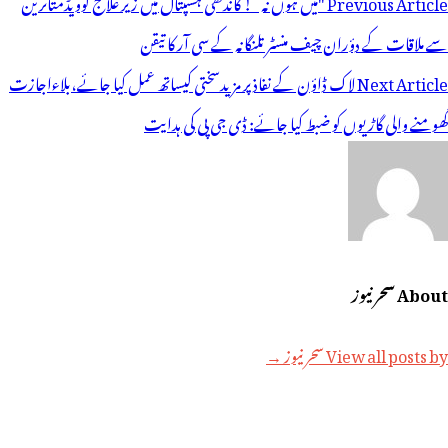
Previous Article
"میں ہوں نہ”! گاندھی ہسپتال میں زیر علاج کوویڈمتاثرین
ی
سے ملاقات کے دؤران چیف منسٹر تلنگانہ کے سی آر کا تیقن
یویگیشن
Next Article
لاک ڈاؤن کے نفاذ پر مزیدسختی کیساتھ عمل کیا جائے،بلاءاجازت
گھومنے والی گاڑیوں کو ضبط کیا جائے: ڈی جی پی کی ہدایت
About سحر نیوز
View all posts by سحر نیوز →