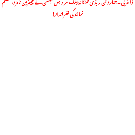
ڈاکٹر بی۔جناردھن ریڈی تلنگانہ پبلک سر ویس کمیشن کے چیئرمین نامزد ،مسلم
نمائندگی نظرانداز!