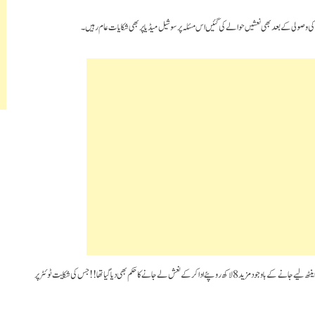
 کی وصولی کے بعد بھی نعشیں حوالے کی گئیں اس مسئلہ پر سوشیل میڈیا پر بھی شکایات عام رہیں۔
چند ایسے خانگی اسپتالوں کی شکایت بھی عام رہیں کہ کورونا کے علاج کیلئے 50 لاکھ روپئے سے زائد اینٹھ لیے جانے کے باوجود مزید 8 لاکھ روپئے ادا کرکے نعش لے جانے کا حکم بھی دیا گیا تھا!! جس کی شکایت ٹوئٹر پر