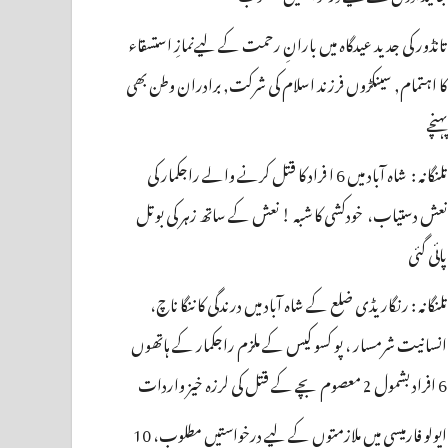
تانڈور کی جدید عیدگاہ میں بارانِ رحمت کے لیےنمازِ استسقاء
کا اہتمام, سینکڑوں فرزند اسلام کی شرکت, برادران وطن بھی
پہنچے
تلنگانہ : شاہ آباد میں 6 ا فراد کا قتل کرنے والے راجکمار کی
نعش دستیاب، خودکشی کا شبہ ! نعش کے ساتھ زہر کی بوتل
پائی گئی
تلنگانہ : رنگاریڈی ضلع کے شاہ آباد میں درندگی کا ننگا ناچ،
انسانیت شرمسار ، پو کسو کیس کے ملزم راجکمار کے ہاتھوں
6 افراد بشمول 2 معصوم بچے کے قتل کی لرزہ خیز واردات
اپولو فارمیسی میں ملازمتوں کے لیے درخواستیں مطلوب، 10