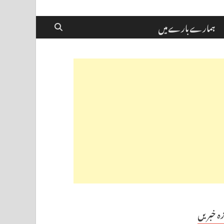
ہمارے بارے میں
زہ خبریں