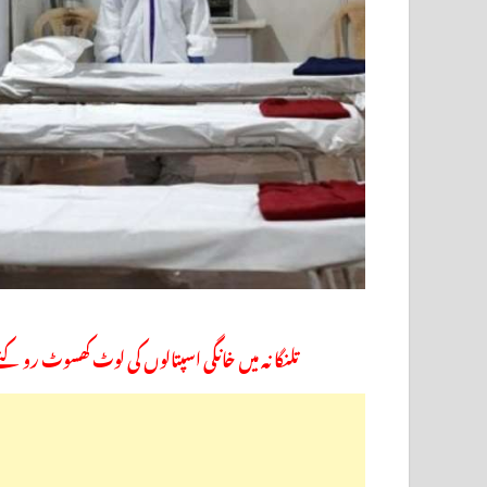
تلنگانہ میں خانگی اسپتالوں کی لوٹ کھسوٹ روک