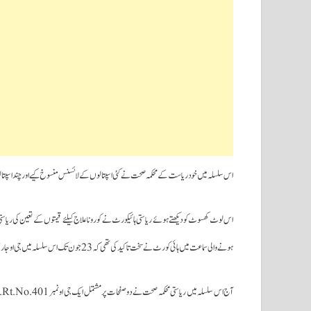
اس سلسلہ میں خود ریاست کے محکمہ صحت نے کئی اسپتالوں کے لائسنس منسوخ کیے اور چند اسپتالو
ہونے والی سماعت میں ہائی کورٹ نے سخت تاکید کی تھی کہ 23 جون تک اس سلسلہ میں جی او جاری کرنا ہوگا۔