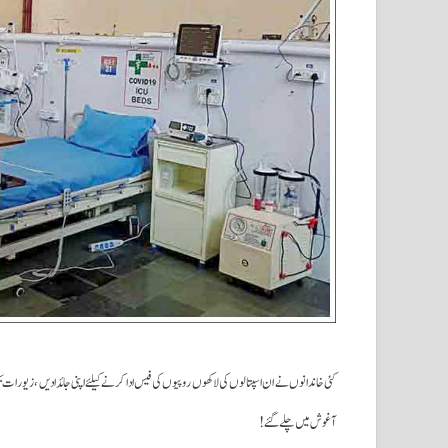
کئی خاندانوں نے ان اسپتالوں کی لاکھوں روپیوں کی فیس ادا کرنے کیلئے اپنی جائدادیں ، زیو
آغوش میں چلے گئے!