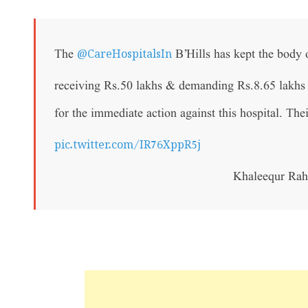
@CareHospitalsIn
The
B’Hills has kept the body 
receiving Rs.50 lakhs & demanding Rs.8.65 lakhs 
for the immediate action against this hospital. Thei
pic.twitter.com/IR76XppR5j