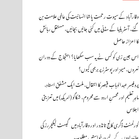
وقارآباد کے سپوت رحمت پاشا انسانیت کی عالمی علامت بن
گئے، آسٹریلیا کے سڈنی میں کئی جانیں بچائیں، مستقل رہائش
کا اعزاز حاصل
اس جین زی کو کس نے یہ سب سکھایا؟ احتجاج کے دوران
نعروں، میمز اور پوسٹرز پر برہمی کیوں؟
پروفیسر عبدالوہاب قیصر کا انتقال، ملت ایک مشفق استاد،
ماہرِتعلیم اور محسنِ اردو سے محروم، شکاگو (امریکہ) میں تعزیتی
اجلاس
گورنمنٹ ڈگری کالج تانڈور اور وقارآباد میں گیسٹ لیکچررز کی
جائیدادوں کے لیے درخواستیں مطلوب