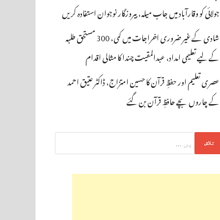
جولائی کو وقارآباد میں جاب میلہ، بیروزگار نوجوان استفادہ کریں
شادی کے غیر ضروری اخراجات میں کمی، 300 مستحق طلبہ
کے لیے تعلیمی امداد، عبدالمقیت چندا کا مثالی اقدام
عصری تعلیم اور حفظِ قرآن کا حسین امتزاج، ڈاکٹر عتیق احمد
کے چاروں بچے حافظِ قرآن بن گئے