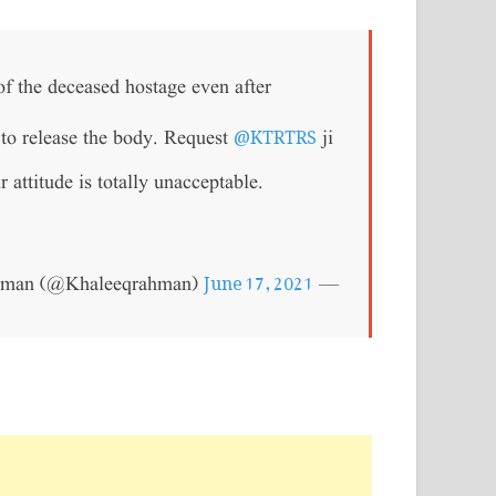
of the deceased hostage even after
@KTRTRS
to release the body. Request
ji
r attitude is totally unacceptable.
June 17, 2021
— Khaleequr Rahman (@Khaleeqrahman)