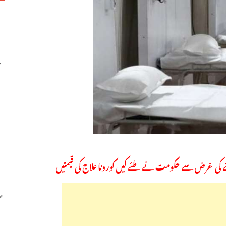
نے کی غرض سے حکومت نے طئے کیں کورونا علاج کی قیمتیں