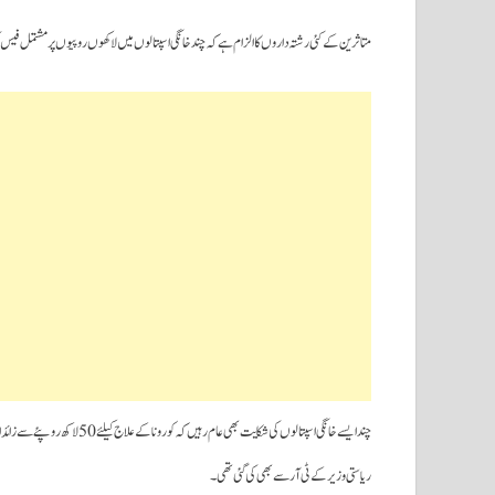
متاثرین کے کئی رشتہ داروں کا الزام ہے کہ چند خانگی اسپتالوں میں لاکھوں روپیوں پر مشتمل فیس
ریاستی وزیر کے ٹی آر سے بھی کی گئی تھی۔