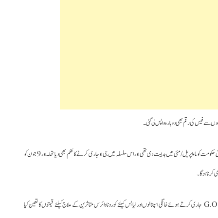
ں سے فیس کی رقم بھی دوبارہ واپس لی گئی۔
اس لوٹ کھسوٹ کو دیکھتے ہوئے ریاستی ہائیکورٹ نے کوروناعلاج کیلئے قیمتوں کے تعین کی ریاستی حکومت کو ماہ اپریل/ مئی میں ہدایت دی تھی اور اس سلسلہ میں جی او جاری کرنے کا حکم بھی دیا تھا۔اور 9 جون کو
آج اس سلسلہ میں ریاستی محکمہ صحت نے دو صفحات پر مشتمل ایک جی او نمبر G.O.Rt.No.401 جاری کرتے ہوئے خانگی اسپتالوں اور لیابس کیلئے کورونا وائرس متاثرین کے علاج کیلئے قیمتوں کا تعین کیا