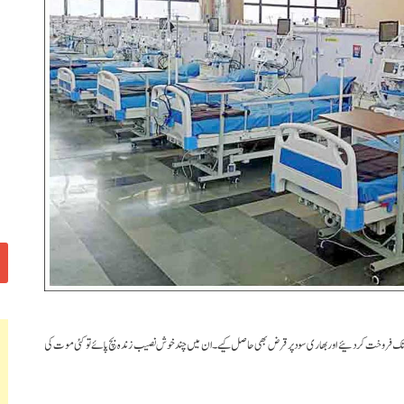
رات تک فروخت کردئیے اور بھاری سود پر قرض بھی حاصل کیے۔ان میں چند خوش نصیب زندہ بچ پائے تو کئی موت کی