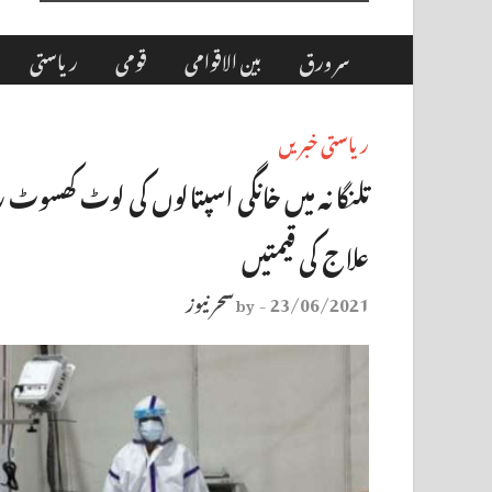
سر ورق
بین الاقوامی
قومی
ریاستی
ریاستی خبریں
تلنگانہ میں خانگی اسپتالوں کی لوٹ کھس
علاج کی قیمتیں
23/06/2021
سحر نیوز
by
-