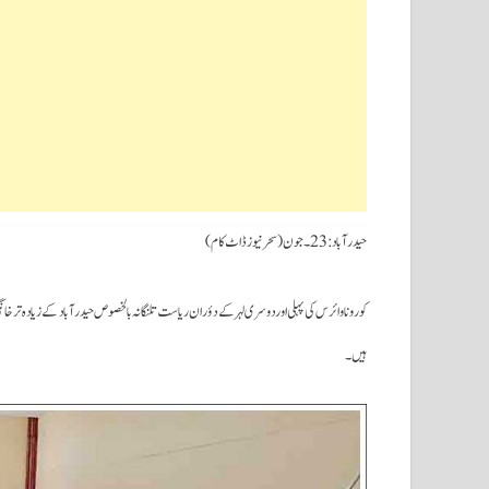
حیدرآباد :23۔جون(سحرنیوزڈاٹ کام)
کورونا وائرس کی پہلی اور دوسری لہر کے دؤران ریاست تلنگانہ بالخصوص حیدرآباد کے زیادہ تر 
ہیں۔