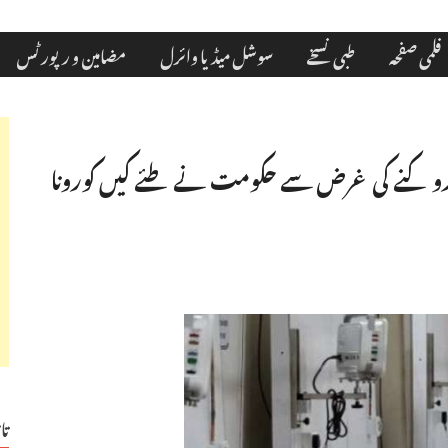
فلمی صفحہ
طبی نسخے
سوشل میڈیا وائرل
مضامین و رپورٹس
وٹ روکنے کی غرض سے حکومت نے طئے کیں کورونا
تا