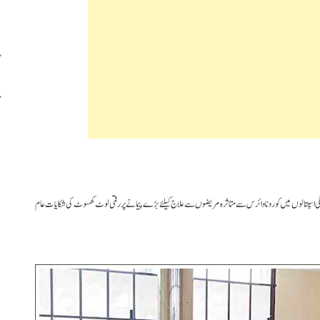
خانگی اسپتالوں میں کورونا وائرس سے متاثرہ مریضوں سے علاج کیلئے بڑے پیمانے پر رقمی لوٹ کھسوٹ کی شکایات عام