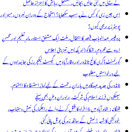
کے سڈنی میں کئی جانیں بچائیں، مستقل رہائش کا اعزاز حاصل
اس جین زی کو کس نے یہ سب سکھایا؟ احتجاج کے دوران نعروں، میمز اور
پوسٹرز پر برہمی کیوں؟
پروفیسر عبدالوہاب قیصر کا انتقال، ملت ایک مشفق استاد، ماہرِتعلیم اور محسنِ
اردو سے محروم، شکاگو (امریکہ) میں تعزیتی اجلاس
گورنمنٹ ڈگری کالج تانڈور اور وقارآباد میں گیسٹ لیکچررز کی جائیدادوں کے
لیے درخواستیں مطلوب
تانڈور کی جدید عیدگاہ میں بارانِ رحمت کے لیےنمازِ استسقاء کا اہتمام,
سینکڑوں فرزند اسلام کی شرکت, برادران وطن بھی پہنچے
تلنگانہ : شاہ آباد میں 6 ا فراد کا قتل کرنے والے راجکمار کی نعش دستیاب،
خودکشی کا شبہ ! نعش کے ساتھ زہر کی بوتل پائی گئی
تلنگانہ : رنگاریڈی ضلع کے شاہ آباد میں درندگی کا ننگا ناچ، انسانیت شرمسار ،