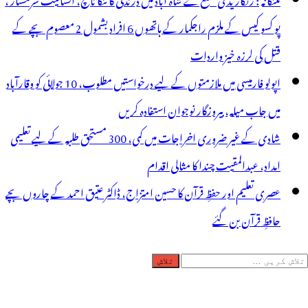
پو کسو کیس کے ملزم راجکمار کے ہاتھوں 6 افراد بشمول 2 معصوم بچے کے
قتل کی لرزہ خیز واردات
اپولو فارمیسی میں ملازمتوں کے لیے درخواستیں مطلوب، 10 جولائی کو وقارآباد
میں جاب میلہ، بیروزگار نوجوان استفادہ کریں
شادی کے غیر ضروری اخراجات میں کمی، 300 مستحق طلبہ کے لیے تعلیمی
امداد، عبدالمقیت چندا کا مثالی اقدام
عصری تعلیم اور حفظِ قرآن کا حسین امتزاج، ڈاکٹر عتیق احمد کے چاروں بچے
حافظِ قرآن بن گئے
لاش
ریں