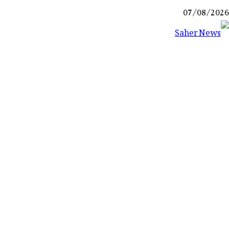
Ski
07/08/2026
t
conten
Saher News
نیوز پورٹل