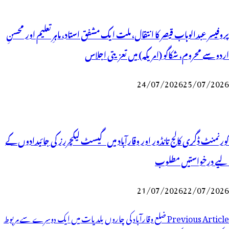
پروفیسر عبدالوہاب قیصر کا انتقال، ملت ایک مشفق استاد، ماہرِتعلیم اور محسنِ
اردو سے محروم، شکاگو (امریکہ) میں تعزیتی اجلاس
24/07/2026
25/07/2026
گورنمنٹ ڈگری کالج تانڈور اور وقارآباد میں گیسٹ لیکچررز کی جائیدادوں کے
لیے درخواستیں مطلوب
21/07/2026
22/07/2026
وسٹوں
Previous Article
ضلع وقارآباد کی چاروں بلدیات میں ایک دوسرے سے مربوط