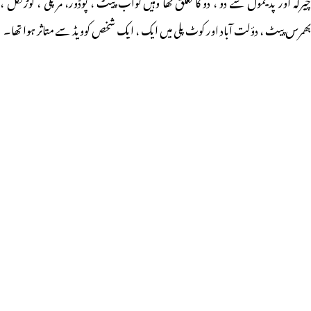
چیرلہ اور پدیمول سے دو ، دو کا تعلق تھا وہیں نواب پیٹ ، پوڈور، مرپلی ، کوڑنگل ،
بھمرس پیٹ ، دؤلت آباد اور کوٹ پلی میں ایک ، ایک شخص کوویڈ سے متاثر ہوا تھا۔