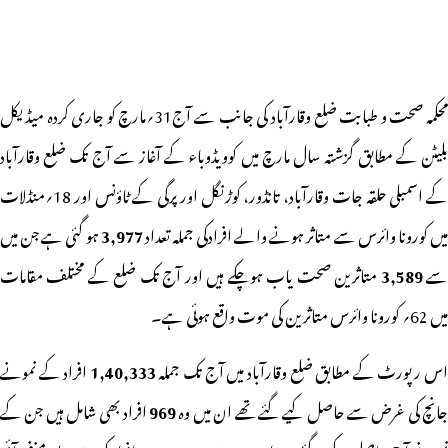
محکمہ صحت و طبابت ضلع وقارآباد کی جانب سے آج31؍مارچ کو جاری کردہ میڈیکل
بلیٹن کے مطابق گزشتہ سال مارچ میں کوویڈوباء کے آغاز سے آج تک ضلع وقارآباد
کے اسمبلی حلقہ جات وقارآباد، تانڈور، کوڑنگل اور پرگی کے ٹاؤنس اور 18؍منڈلات
یں کورونا وائرس سے متاثر ہونے والے افرادکی جملہ تعداد
3,977
ہو گئی ہے جن میں
ے
3,589
متاثرین صحت یاب ہوچکے ہیں اور آج تک ضلع کے مختلف مقامات
میں 62؍ کورونا وائرس متاثرین کی موت واقع ہوئی ہے۔
س رپورٹ کے مطابق ضلع وقارآباد میں آج تک جملہ
1,40,333
افراد کے نمونے
انچ کی غرض سے حاصل کیے گئے تھے ان میں وہ
969
افراد بھی شامل ہیں جن کے