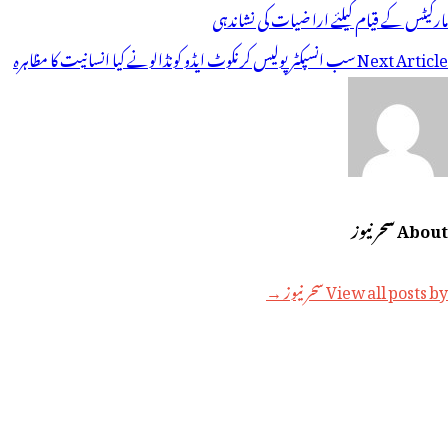
ی
مارکیٹس کے قیام کیلئے ارا ضیات کی نشاندہی
یویگیشن
Next Article
سب انسپکٹر پولیس کرنکوٹ ایڈو کونڈالونے کیا انسانیت کا مظاہرہ
About سحر نیوز
View all posts by سحر نیوز →