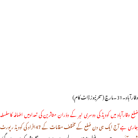
وقارآباد۔31۔مارچ (سحرنیوز ڈاٹ کام)
ضلع وقارآباد میں کوویڈ کی دوسری لہر کے دؤران متاثرین کی تعدادمیں اضافہ کاسلسلہ
جاری ہے
آج ایک ہی دن ضلع کے مختلف مقامات کے 47افراد کی کوویڈ رپورٹ