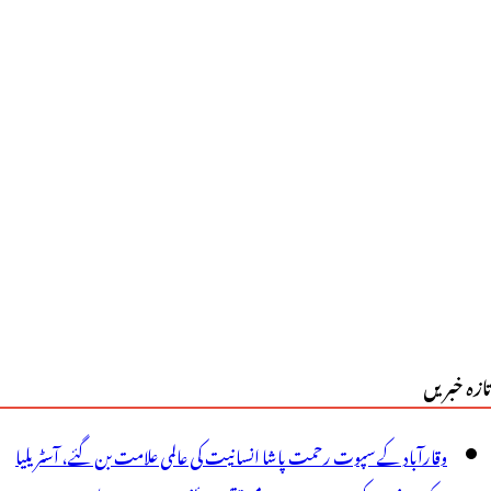
تازہ خبریں
وقارآباد کے سپوت رحمت پاشا انسانیت کی عالمی علامت بن گئے، آسٹریلیا