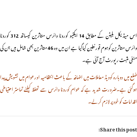
س میڈیکل بلیٹن کے مطابق
14
ایکٹیو کورونا وائرس متاثرین کیساتھ
312
کورونا
ائرس متاثرین کوہوم قورنطین کیاگیا ہے ان میں وہ
46
متاثرین بھی شامل ہیں جن کی
منفی مثبت رپورٹ آج آئی ہے۔
ضلع میں دوبارہ کوویڈ معاملات میں اضافہ کے باعث انتظامیہ اورعوام میں تشویش پیدا
ہوگئی ہے۔ضرورت شدید ہے کہ عوام کورونا وائرس سے تحفظ کیلئے تمامتر احتیاطی
اقدامات کو خود پر لازم کرلے۔
Share this post: