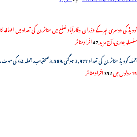
کوویڈ کی دوسری لہر کے دؤران وقارآباد ضلع میں متاثرین کی تعداد میں اضافہ کا
سلسلہ جاری،آج مزید
47
افرادمتاثر
ملہ کوویڈ متاثرین کی تعداد 3,977 ہوگئی،3,589صحتیاب،جملہ 62 کی موت،
15؍دنوں میں
352
افراد متاثر