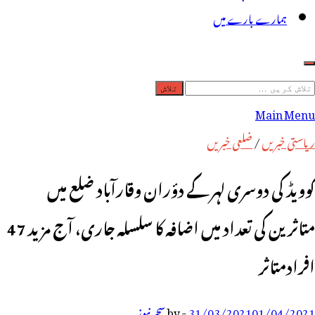
ہمارے بارے میں
لاش
ریں
Main Menu
رائے:
ریاستی خبریں
/
ضلعی خبریں
کوویڈ کی دوسری لہر کے دؤران وقارآباد ضلع میں
متاثرین کی تعداد میں اضافہ کا سلسلہ جاری، آج مزید 47
افرادمتاثر
01/04/2021
31/03/2021
-
by
سحر نیوز