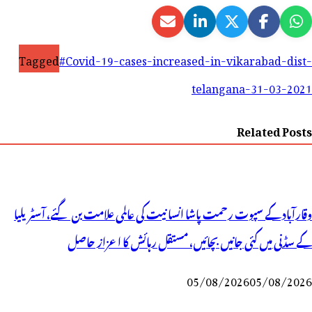
Tagged
#Covid-19-cases-increased-in-vikarabad-dist-
telangana-
31-03-2021
Related Posts
وقارآباد کے سپوت رحمت پاشا انسانیت کی عالمی علامت بن گئے، آسٹریلیا
کے سڈنی میں کئی جانیں بچائیں، مستقل رہائش کا اعزاز حاصل
05/08/2026
05/08/2026