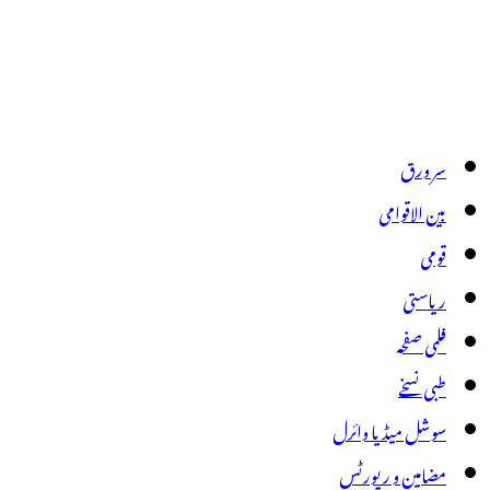
سر ورق
بین الاقوامی
قومی
ریاستی
فلمی صفحہ
طبی نسخے
سوشل میڈیا وائرل
مضامین و رپورٹس