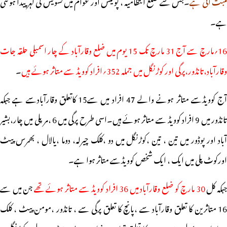
ثبت آئی ہے
۔جس سے ضلع انتظامیہ ، پولیس اور عوام میں تشویش کی لہر پیدا ہوگئی
ہے۔
16؍مارچ سے آج 31 مارچ تک 15 یوم میں ضلع وقارآباد کے چار اسمبلی حلقہ جات
وقارآباد،تانڈور،پرگی اور کوڑنگل میں جملہ 352؍افراد کوویڈ سے متاثر ہوئے ہیں
۔
آج کوویڈسے متاثر ہونے والے 47 افراد میں سے15 کاتعلق وقارآبادسے ہے جبکہ
تانڈور میں 9 افراد کوویڈ سے متاثر ہوئے ہیں۔اسی طرح پرگی میں 6 ،مرپلی میں چار،بشیر
آباد اور پوڈور میں تین ، تین ،کوڑنگل میں دو ،کلک چیرلہ، دوما ،یالال ، بھمرس پیٹ
اورکوٹ پلی میں ایک ، ایک شخص کوویڈسے متاثر ہوا ہے۔
بکہ کل
30 مارچ کو ضلع وقارآباد میں 36 افراد کوویڈ سے متاثر ہوئے تھے
جن میں سے
16 متاثرین کا تعلق وقارآباد سے ،پانچ کا تعلق پرگی سے ، تانڈور ،مومن پیٹ ، کلک