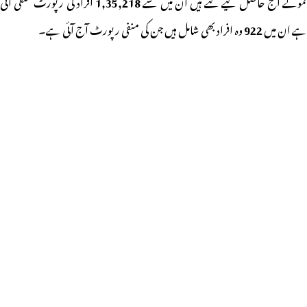
مونے آج حاصل کیے گئے ہیں ان میں سے
1,35,218
افراد کی رپورٹ منفی آئی
ہے ان میں
922
وہ افراد بھی شامل ہیں جن کی منفی رپورٹ آج آئی ہے۔