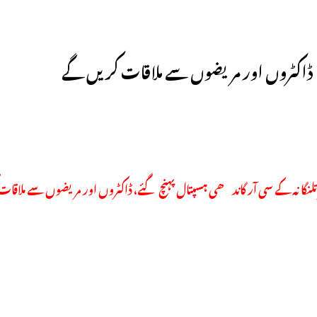
، ڈاکٹروں اور مریضوں سے ملاقات کریں گے
تلنگانہ کے سی آر گاندھی ہسپتال پہنچ گئے، ڈاکٹروں اور مریضوں سے ملاقا