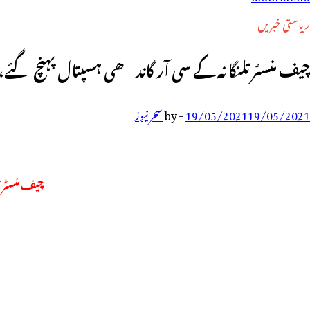
رائے:
ریاستی خبریں
چیف منسٹر تلنگانہ کے سی آر گاندھی ہسپتال پہنچ گئے
19/05/2021
19/05/2021
-
by
سحر نیوز
چیف منسٹر 