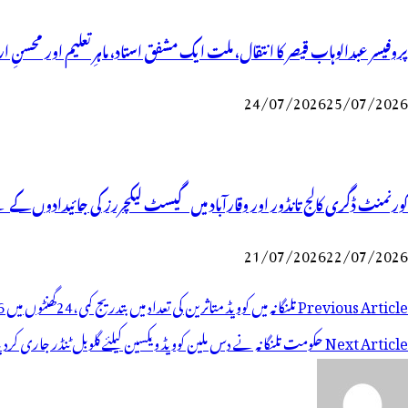
پروفیسر عبدالوہاب قیصر کا انتقال، ملت ایک مشفق استاد، ماہرِتعلیم اور محسنِ ا
24/07/2026
25/07/2026
گورنمنٹ ڈگری کالج تانڈور اور وقارآباد میں گیسٹ لیکچررز کی جائیدادوں ک
21/07/2026
22/07/2026
وسٹوں
Previous Article
تلنگانہ میں کوویڈ متاثرین کی تعداد میں بتدریج کمی،24گھنٹوں میں 5,186 متاثرین صحتیاب
ی
Next Article
حکومت تلنگانہ نے دس ملین کوویڈ ویکسین کیلئے گلوبل ٹنڈر جاری کردی
یویگیشن