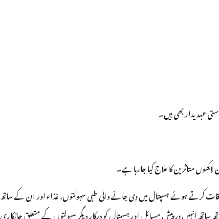
استی عہدیدار بھی ہیں۔
لاکھوں متاثرین کا علاج کیا جارہا ہے۔
 ملاقات کرتے ہوئے ہسپتال میں دی جانے والی طبی سہولتوں، غذاء اور ان کے ساتھ
 ساتھ انہیں درپیش مسائل اور ہسپتال کو درکار دیگر سہولتوں کے متعلق جانکاری