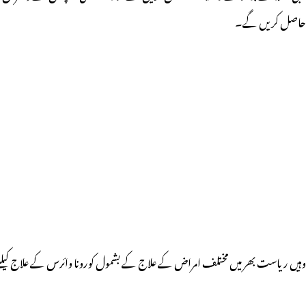
حاصل کریں گے۔
وہیں ریاست بھر میں مختلف امراض کے علاج کے بشمول کورونا وائرس کے علاج کیلئ