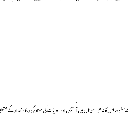
ے مشہور اس گاندھی ہسپتال میں آکسیجن اور ادویات کی موجودگی درکار تعداد کے 