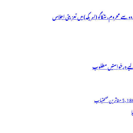
ردو سے محروم، شکاگو (امریکہ) میں تعزیتی اجلاس
ے لیے درخواستیں مطلوب
ا