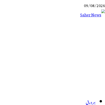
Ski
09/08/2026
t
conten
Saher News
نیوز پورٹل
سر ورق