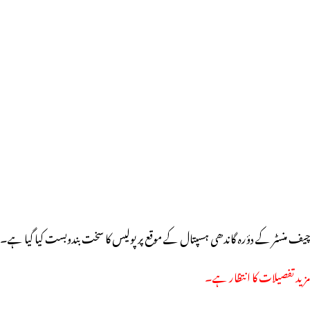
چیف منسٹر کے دؤرہ گاندھی ہسپتال کے موقع پر پولیس کا سخت بندوبست کیا گیا ہے۔
مزید تفصیلات کا انتظار ہے۔