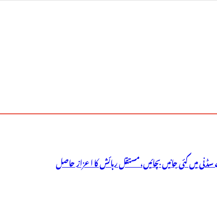
سڈنی میں کئی جانیں بچائیں، مستقل رہائش کا اعزاز حاصل