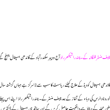
چیف منسٹر تلنگانہ کے۔چندراشیکھرراؤ
آج دوپہر سکندرآباد کے گاندھی ہسپتال پہنچ گ
گاندھی ہسپتال کوویڈکے علاج کیلئے ریاست کا سب سے بڑا مرکز ہے جہاں گزشتہ سال پھیل
کوروناوائرس کی وباء کے آغاز کے بعد چیف منسٹر کے۔ چندراشیکھر راؤ اپنے اس پ
طبی عملہ کے برتاؤ سے واقفیت حاصل کریں گے اور ساتھ ہی ہسپتال کے ڈاکٹرس ، نر