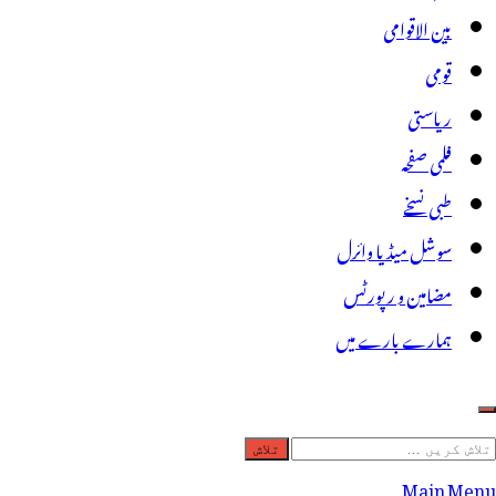
بین الاقوامی
قومی
ریاستی
فلمی صفحہ
طبی نسخے
سوشل میڈیا وائرل
مضامین و رپورٹس
ہمارے بارے میں
لاش
ریں
Main Menu