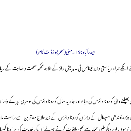
حیدرآباد :19۔مئی(سحر نیوزڈاٹ کام)
ئے انکے ہمراہ ریاستی وزیر فینانس ٹی۔ہریش راؤ کے علاوہ محکمہ صحت و طبابت کے ری
نے والی کورونا وائرس کی وباء اور جاریہ سال کورونا وائرس کی دوسری لہر کے دؤران 
ہلے دؤرہ گاندھی ہسپتال کے دؤران کورونا وائرس کے زیر علاج متاثرین سے راست
سوں اور دیگر طبی عملہ سے بھی ملاقات کرتے ہوئے ان کی خدمات کی سراہنا کیساتھ