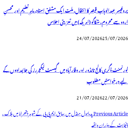
پروفیسر عبدالوہاب قیصر کا انتقال، ملت ایک مشفق استاد، ماہرِتعلیم اور محسنِ
اردو سے محروم، شکاگو (امریکہ) میں تعزیتی اجلاس
24/07/2026
25/07/2026
گورنمنٹ ڈگری کالج تانڈور اور وقارآباد میں گیسٹ لیکچررز کی جائیدادوں کے
لیے درخواستیں مطلوب
21/07/2026
22/07/2026
وسٹوں
Previous Article
پدیمول منڈل میں سابق ایم پی پی کے شوہر پتھراؤ میں ہلاک ،
ی
پنچایت کے دؤران واقعہ