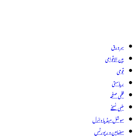
سر ورق
بین الاقوامی
قومی
ریاستی
فلمی صفحہ
طبی نسخے
سوشل میڈیا وائرل
مضامین و رپورٹس