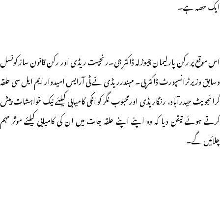
ایک حصہ ہے۔
اس موقع پر رکن پارلیمان چیوڑلہ ڈاکٹر جی۔رنجیت ریڈی اور رکن قانون ساز کونسل
وسابق وزیر ٹرانسپورٹ ڈاکٹر پی۔ مہندرریڈی نے ٹی آرایس امیدوار ایم ایل سی حلقہ
گرائجویٹ حیدرآباد، رنگاریڈی اورمحبوب نگر کو انکی کامیابی کیلئے نیک خواہشات پیش
کرتے ہوئے تیقن دیا کہ وہ اپنے اپنے حلقہ جات میں ان کی کامیابی کیلئے موثر مہم
چلائیں گے۔