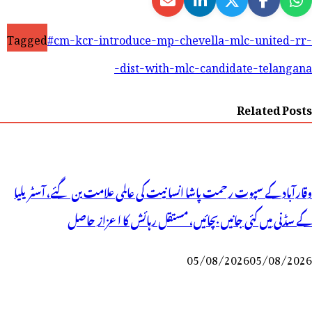
Tagged
#cm-kcr-introduce-mp-chevella-mlc-united-rr-
dist-with-mlc-candidate-telangana-
Related Posts
وقارآباد کے سپوت رحمت پاشا انسانیت کی عالمی علامت بن گئے، آسٹریلیا
کے سڈنی میں کئی جانیں بچائیں، مستقل رہائش کا اعزاز حاصل
05/08/2026
05/08/2026