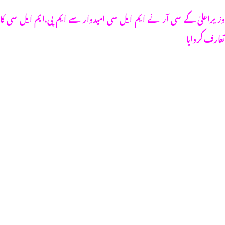
وزیراعلیٰ کے سی آر نے ایم ایل سی امیدوار سے ایم پی،ایم ایل سی کا
تعارف کروایا