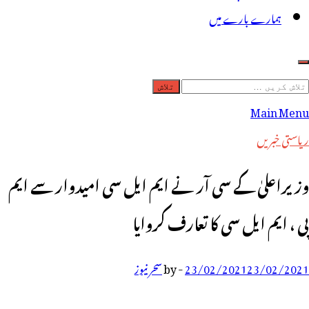
ہمارے بارے میں
لاش
ریں
Main Menu
رائے:
ریاستی خبریں
وزیراعلیٰ کے سی آر نے ایم ایل سی امیدوار سے ایم
پی ، ایم ایل سی کا تعارف کروایا
23/02/2021
23/02/2021
-
by
سحر نیوز