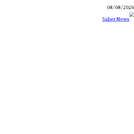
Ski
08/08/2026
t
conten
Saher News
نیوز پورٹل