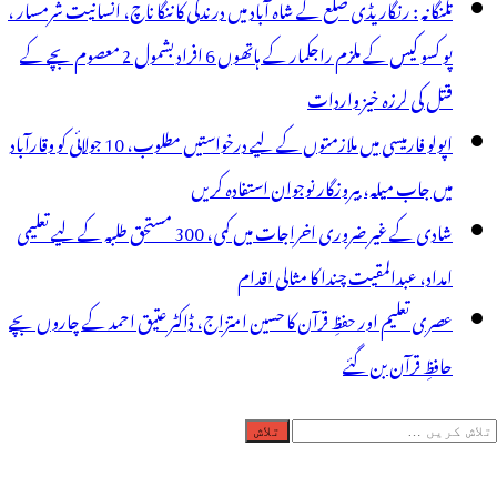
تلنگانہ : رنگاریڈی ضلع کے شاہ آباد میں درندگی کا ننگا ناچ، انسانیت شرمسار ،
پو کسو کیس کے ملزم راجکمار کے ہاتھوں 6 افراد بشمول 2 معصوم بچے کے
قتل کی لرزہ خیز واردات
اپولو فارمیسی میں ملازمتوں کے لیے درخواستیں مطلوب، 10 جولائی کو وقارآباد
میں جاب میلہ، بیروزگار نوجوان استفادہ کریں
شادی کے غیر ضروری اخراجات میں کمی، 300 مستحق طلبہ کے لیے تعلیمی
امداد، عبدالمقیت چندا کا مثالی اقدام
عصری تعلیم اور حفظِ قرآن کا حسین امتزاج، ڈاکٹر عتیق احمد کے چاروں بچے
حافظِ قرآن بن گئے
لاش
ریں