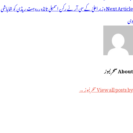
یویگیشن
Next Article
وزیر اعلیٰ کے سی آر نے رکن اسمبلی تانڈورروہت ریڈی کو شاباشی
دی
About سحر نیوز
View all posts by سحر نیوز →