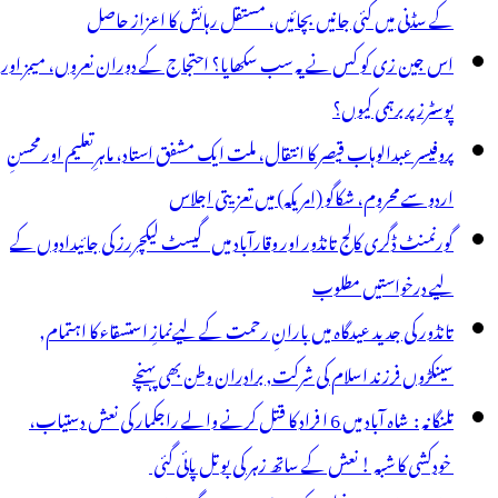
کے سڈنی میں کئی جانیں بچائیں، مستقل رہائش کا اعزاز حاصل
اس جین زی کو کس نے یہ سب سکھایا؟ احتجاج کے دوران نعروں، میمز اور
پوسٹرز پر برہمی کیوں؟
پروفیسر عبدالوہاب قیصر کا انتقال، ملت ایک مشفق استاد، ماہرِتعلیم اور محسنِ
اردو سے محروم، شکاگو (امریکہ) میں تعزیتی اجلاس
گورنمنٹ ڈگری کالج تانڈور اور وقارآباد میں گیسٹ لیکچررز کی جائیدادوں کے
لیے درخواستیں مطلوب
تانڈور کی جدید عیدگاہ میں بارانِ رحمت کے لیےنمازِ استسقاء کا اہتمام,
سینکڑوں فرزند اسلام کی شرکت, برادران وطن بھی پہنچے
تلنگانہ : شاہ آباد میں 6 ا فراد کا قتل کرنے والے راجکمار کی نعش دستیاب،
خودکشی کا شبہ ! نعش کے ساتھ زہر کی بوتل پائی گئی