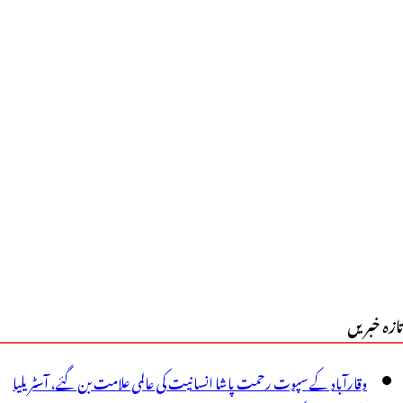
تازہ خبریں
وقارآباد کے سپوت رحمت پاشا انسانیت کی عالمی علامت بن گئے، آسٹریلیا