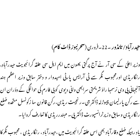
حیدرآباد/ تانڈور
۔22۔فروری (
سحرنیوز ڈاٹ کام
)
وزیر اعلیٰ کے سی آر نے آج پرگتی بھون میں ایم ایل سی حلقہ گرائجویٹ حیدرآباد،
رنگاریڈی اورمحبوب نگر سے ٹی آرایس پارٹی امیدوار و دختر سابق وزیر اعظم ہند
آنجہانی پی وی نرسمہا راؤ شریمتی سرابھی وانی دیوی کو بی فارم کی حوالگی کے دؤران ان
سے رکن پارلیمان چیوڑلہ ڈاکٹر جی۔رنجیت ریڈی،رکن قانون سا زکونسل متحدہ ضلع
رنگاریڈی وسابق وزیر ٹرانسپورٹ ڈاکٹر پی۔ مہندرریڈی کا تعارف کروایا۔
یاد رہیکہ ضلع وقارآباد بھی اس حلقہ گرائجویٹ میں ،حیدرآباد ، رنگاریڈی ، محبوب نگر کا