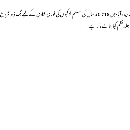
30 ڈسمبر کو انگریزی روزنامہ ٹائمز آف انڈیا کی ویب سائٹ پر ایک نیوز اسٹوری شائع کی گئی ہے کہ مرکزی حکومت کی جانب سے بنائے جانے والے قانون کے خوف سے حیدرآباد میں 18 تا 20 سال کی مسلم لڑکیوں کی فوری شادی کے لیے تگ دُود شروع
جلد نظم کیا جانے والا ہے!