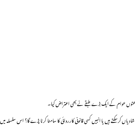
لوقت بالخصوص مسلمان اپنی 18 سال کی لڑکیوں کی طئے شدہ یا طئے کی جارہیں شادیاں کرسکتے ہیں یا انہیں کسی قانونی کارروائی کا سامنا کرنا پڑے گا؟ اس سلسلہ میں