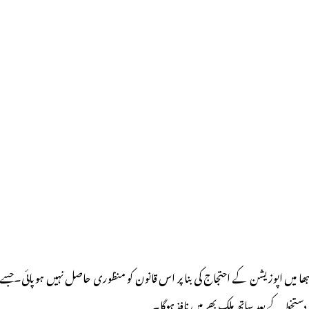
 سبھا میں اپوزیشن کے احتجاج کی بنا پر اس قانون کو منظوری حاصل نہیں ہوپائی۔جسے
ستخط کے بعد ساتھ ملک بھر میں نافذ ہوگا۔