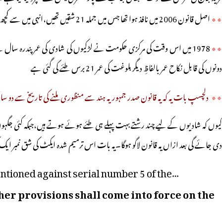
٭٭
اصل قانون 2006 میں نافذ ہوا تھا جس میں جملہ 21 شقیں تھیں،انہی میں سے کچھ شقوں میں تبدیلی کرکے اسے پارلیمنٹ میں پیش کیا گیا ہے۔
٭
دونوں کی قابل نکاح عمر بالفاظِ دیگر بلوغت کی عمر 21 برس طئے کی گئی ہے
٭٭
دلچسپ بات یہ کہ یہ قانون صدر جمہوریہ ہند سے منظوری ملنے کی تاریخ سے دو سال 
کیوں کہ شادیوں کے لیے چند رشتے بہت پہلے ہی طئے ہوئے ہوتے ہیں،جبکہ کئی جگہ
دی جائے گی بعد ازاں یہ قانون لاگو ہوگا۔یہ بات اس ترمیم شدہ ایکٹ کی شق نمبر ایک ک
entioned against serial number 5 of the
her provisions shall come into force on the