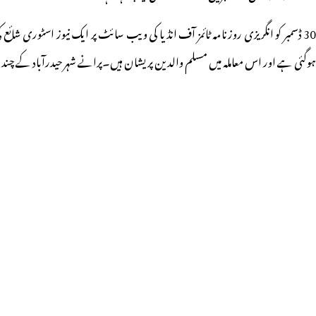
ہوگئی ہے اور اس معاملہ میں مسلم والدین پریشان ہیں۔پرانے شہر حیدرآباد کے چند 