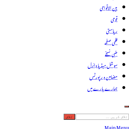
بین الاقوامی
قومی
ریاستی
فلمی صفحہ
طبی نسخے
سوشل میڈیا وائرل
مضامین و رپورٹس
ہمارے بارے میں
لاش
ریں
Main Menu