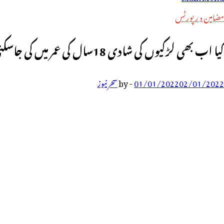
رائے:
مضامین و رپورٹس
کیا اب بھی لڑکیوں کی شادی 18سال کی عمر میں کی جاسکتی ہے؟ قانون سے متعلق چند انتہائی اہم نکات:مفتی محمد نوید سیف حسامی ایڈوکیٹ
02/01/2022
01/01/2022
-
by
سحر نیوز