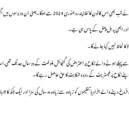
یعنی ان دو برسوں میں اگر 18 سے 21 کے درمیان والی لڑکی کا نکاح کروانا چاہیں تو بلا جھجک کروا سکتے ہیں۔
اور ابھی یہ بل پینل کے پاس ہی ہے۔
 کا لحاظ نہیں کیا جائے گا۔
ی بھی نابالغ کو اپنے بلوغت سے پہلے ہونے والے نکاح پر اعتراض کی گنجائش بلوغت کے دو سال ب
وغ دینے والے افراد یا تنظیموں کو زیادہ سےزیادہ دو سال کی سزا اور ایک لاکھ کا جرمان