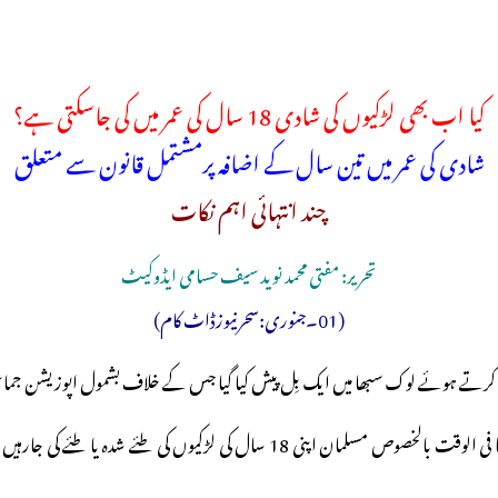
کیا اب بھی لڑکیوں کی شادی 18 سال کی عمر میں کی جاسکتی ہے؟
شادی کی عمر میں تین سال کے اضافہ پرمشتمل قانون سے متعلق
چند انتہائی اہم نکات
تحریر: مفتی محمد نوید سیف حسامی ایڈوکیٹ
(01۔جنوری:سحرنیوزڈاٹ کام)
ایسے میں اس قانون سے متعلق اب زیادہ تر والدین اس شش و پنج میں مبتلا ہیں کہ کیا فی ا