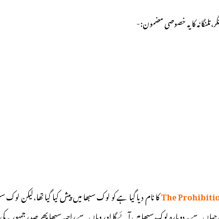
گر،تلنگانہ کا یہ خصوصی مضمون:-
The Prohibitio
کا نام دیا گیا ہے کو لوک سبھا میں پیش کیا گیا تھا،لیکن لوک
ں سے یہ دوبارہ لوک سبھا میں آئے گا اور وہاں سے راجیہ سبھا پھر صدرجمہوریہ کی د