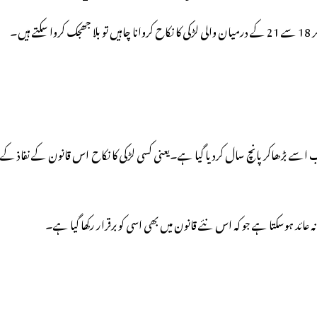
عد تک تھی.اب اسے بڑھاکر پانچ سال کردیا گیا ہے۔یعنی کسی لڑکی کا نکاح اس قانون کے نفاذ کے
ہ عائد ہوسکتا ہے جو کہ اس نئے قانون میں بھی اسی کو برقرار رکھا گیا ہے۔