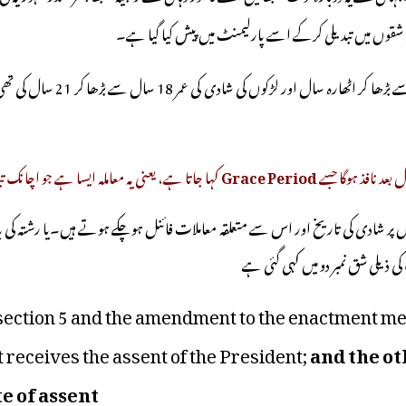
1978 میں اس وقت کی مرکزی حک
بعد نافذ ہوگا جسے
Grace Period
کہا جاتا ہے، یعنی یہ معاملہ ایسا ہے جو اچانک ت
وں پر شادی کی تاریخ اور اس سے متعلقہ معاملات فائنل ہوچکے ہوتے ہیں۔یا رشتہ
ی ذیلی شق نمبر دو میں کہی گئی ہے
n 3,section 5 and the amendment to the enactment m
t receives the assent of the President;
and the ot
e of assent