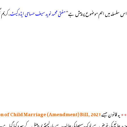
اس سلسلہ میں اہم موضوع پر پیش ہے”
مفتی محمد نوید سیف حسامی ایڈوکیٹ
،کریم ن
٭
یہ قانون جسے
n of Child Marriage (Amendment) Bill, 2021
مزید جانچ کی غرض سے لوک سبھا کی جانب سے پارلیمنٹری پینل کے سپرد کیا گیا ہے۔جہا