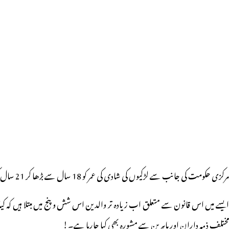
مرکزی حکومت کی جانب سے لڑکیوں کی شادی کی عمر کو 18 سال سے بڑھا کر 21 سال کرتے ہوئے لوک سبھا میں ایک بِل پیش کیا گیا جس کے خلاف بشمول اپوزیشن جماعتوں عوام کے ایک بڑے طبقے نے بھی اعتراض کیا۔
مختلف ذمہ داران اور ماہرین سے مشورہ بھی کیا جارہا ہے۔!