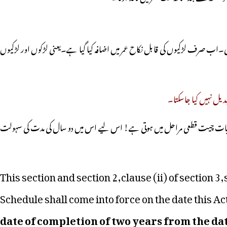
ومت نے لڑکیوں کی شادی کی عمر پندرہ سال سے بڑھا کر اٹھارہ سال اور لڑکوں کی شادی کی عمر 18 سال سے بڑھا کر 21 سال کی تھی۔اب صرف لڑکیوں کی قابل نکاح عمر میں اضافہ کیا گیا ہے۔یعنی لڑکوں اور لڑکیوں
بدیل نہیں کیا جاسکتا۔
 کی بات چیت قطعی مراحل میں ہوتی ہے! اس لیے اس میں دو سال کی مدت کی سہولت
…This section and section 2,clause (ii) of sectio
Schedule shall come into force on the date this Ac
date of completion of two years from the dat