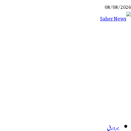
Ski
08/08/2026
t
conten
Saher News
نیوز پورٹل
سر ورق