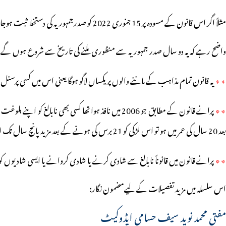
مثلاً اگر اس قانون کے مسودہ پر 15 جنوری 2022
کو صدرجمہوریہ کی دستخط ثبت ہوجائے تب بھی اس قانون کا نفاذ پندرہ جنوری 2024 سے ہوگا۔
واضح رہے کہ یہ دو سال صدر جمہوریہ سے منظوری ملنے کی تاریخ سے شروع ہوں گے 
٭٭
یہ قانون تمام مذاہب کے ماننے والوں پر یکساں لاگو ہوگا یعنی اس میں کسی پرسنل لا
٭٭
پرانے قانون کے مطابق جو 2006 میں نافذ ہوا تھا کس
بعد 20 سال کی عمر میں ہو تو اس لڑکی کو 21 برس کی ہونے کے بعد مزید پانچ سال تک اپنے نکاح پر مجسٹریٹ کے روبرو شکایت کا حق حاصل رہے گا۔
٭٭
پرانے قانون میں قانوناً نابالغ سے شادی کرنے یا شادی کروانے یا ایسی شادیوں کو فر
اس سلسلہ میں مزید تفصیلات کے لیے
مضمون نگار:
مفتی محمد نوید سیف حسامی ایڈوکیٹ