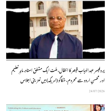
پروفیسر عبدالوہاب قیصر کا انتقال، ملت ایک مشفق استاد، ماہرِتعلیم
اور محسنِ اردو سے محروم، شکاگو (امریکہ) میں تعزیتی اجلاس
24/07/2026