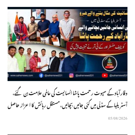
وقارآباد کے سپوت رحمت پاشا انسانیت کی عالمی علامت بن گئے،
آسٹریلیا کے سڈنی میں کئی جانیں بچائیں، مستقل رہائش کا اعزاز حاصل
05/08/2026