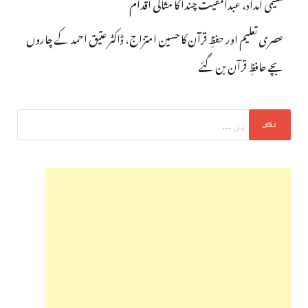
تعلیمی امداد، عبدالمقیت چندا کا مثالی اقدام
عصری تعلیم اور حفظِ قرآن کا حسین امتزاج، ڈاکٹر عتیق احمد کے چاروں
بچے حافظِ قرآن بن گئے