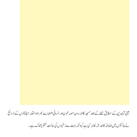
عینی شاہدین کے مطابق حملے کے بعد مسجد کا اندرون حصہ خون اور انسانی اعضا سے بھرا ہوا تھا۔ہسپتالوں کے ذرائع
نے ہلاکتوں میں اضافہ کا خدشہ ظاہر کیا ہے کیونکہ بہت سے زخمیوں کی حالت تشویشناک ہے۔