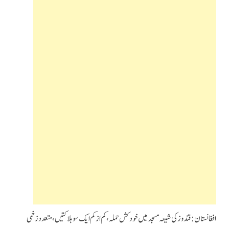
افغانستان: قندوز کی شیعہ مسجد میں خودکش حملہ،کم از کم ایک سو ہلاکتیں،متعدد زخمی