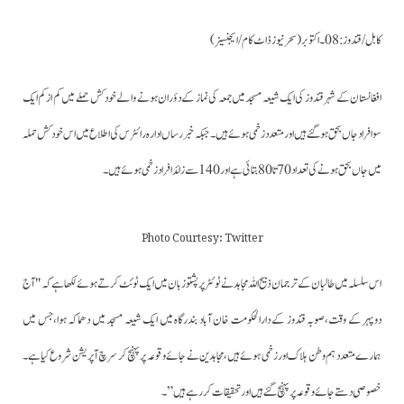
کابل/قندوز: 08۔اکتوبر(سحرنیوزڈاٹ کام/ایجنسیز)
افغانستان کے شہر قندوز کی ایک شیعہ مسجد میں جمعہ کی نماز کے دؤران ہونے والے خودکش حملے میں کم ازکم ایک
سو افرادجاں بحق ہوگئے ہیں اور متعدد زخمی ہوئے ہیں۔جبکہ خبررساں ادارہ رائٹرس کی اطلاع میں اس خودکش حملہ
میں جاں بحق ہونے کی تعداد 70 تا 80 بتائی ہے اور 140 سے زائد افراد زخمی ہوئے ہیں۔
Photo Courtesy: Twitter
اس سلسلہ میں طالبان کے ترجمان ذبیح اللہ مجاہد نے ٹوئٹر پر پشتو زبان میں ایک ٹوئٹ کرتے ہوئے لکھا ہے کہ "آج
دوپہر کے وقت،صوبہ قندوز کے دارالحکومت خان آباد بندرگاہ میں ایک شیعہ مسجد میں دھماکہ ہوا،جس میں
ہمارے متعدد ہم وطن ہلاک اور زخمی ہوئےہیں،مجاہدین نے جائے وقوعہ پر پہنچ کر سرچ آپریشن شروع کیاہے۔
خصوصی دستے جائے وقوعہ پر پہنچ گئے ہیں اور تحقیقات کر رہے ہیں”۔