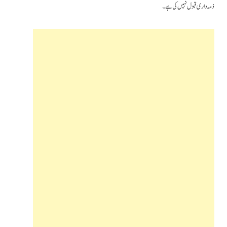
ذمہ داری قبول نہیں کی ہے۔