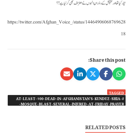
تیار کیاتھا اور تفتیش کے دؤران انہوں نے اعتراف بھی کرلیا ہے!؟
https://twitter.com/Afghan_Voice_/status/14464906068769628
18
Share this post:
TAGGED
#AT-LEAST-100-DEAD-IN-AFGHANISTAN'S-KUNDUZ-SHIA-
MOSQUE-BLAST-SEVERAL-INJURED-AT-FRIDAY-PRAYER-
RELATED POSTS