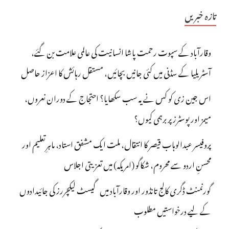
تازہ خبریں
وقارآباد کے سپوت رحمت پاشا انسانیت کی عالمی علامت بن گئے،
آسٹریلیا کے سڈنی میں کئی جانیں بچائیں، مستقل رہائش کا اعزاز حاصل
اس جین زی کو کس نے یہ سب سکھایا؟ احتجاج کے دوران نعروں،
میمز اور پوسٹرز پر برہمی کیوں؟
پروفیسر عبدالوہاب قیصر کا انتقال، ملت ایک مشفق استاد، ماہرِتعلیم اور
محسنِ اردو سے محروم، شکاگو (امریکہ) میں تعزیتی اجلاس
گورنمنٹ ڈگری کالج تانڈور اور وقارآباد میں گیسٹ لیکچررز کی جائیدادوں
کے لیے درخواستیں مطلوب