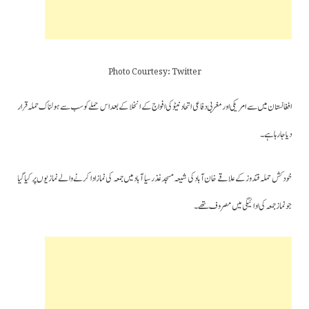
Photo Courtesy: Twitter
افغانستان میں سے امریکی اور مغربی دفاعی اتحاد نیٹو کی افواج کے انخلا کے بعد اس حملے کو سب سے ہولناک حملہ قرار
دیا جارہا ہے۔
خود کش حملہ قندوز کے علاقے خان آباد کی شیعہ مسجد غذر سیا آباد میں جمعہ کی نماز ادا کرنے والے نمازیوں پر کیاگیا
جو نماز جمعہ کی ادائیگی میں مصروف تھے۔