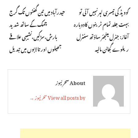
کوویڈ کی تیسری لہر نہیں آئی تو
حیدرآباد میں تین گھنٹوں تک گرج
بہت جلد تمام ٹرینوں کادوبارہ
چمک کے ساتھ شدید
آغاز: جنرل مینجئر ساؤتھ سنٹرل
بارش،سڑکیں،نشیبی علاقے
ریلوے گجانن مالیہ
جھیلوں اور تالابوں میں تبدیل
About سحر نیوز
View all posts by سحر نیوز →