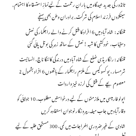
تانڈور کی جدید عیدگاہ میں بارانِ رحمت کے لیےنمازِ استسقاء کا اہتمام,
سینکڑوں فرزند اسلام کی شرکت, برادران وطن بھی پہنچے
تلنگانہ : شاہ آباد میں 6 ا فراد کا قتل کرنے والے راجکمار کی نعش
دستیاب، خودکشی کا شبہ ! نعش کے ساتھ زہر کی بوتل پائی گئی
تلنگانہ : رنگاریڈی ضلع کے شاہ آباد میں درندگی کا ننگا ناچ، انسانیت
شرمسار ، پو کسو کیس کے ملزم راجکمار کے ہاتھوں 6 افراد بشمول 2
معصوم بچے کے قتل کی لرزہ خیز واردات
اپولو فارمیسی میں ملازمتوں کے لیے درخواستیں مطلوب، 10 جولائی کو
وقارآباد میں جاب میلہ، بیروزگار نوجوان استفادہ کریں
شادی کے غیر ضروری اخراجات میں کمی، 300 مستحق طلبہ کے لیے