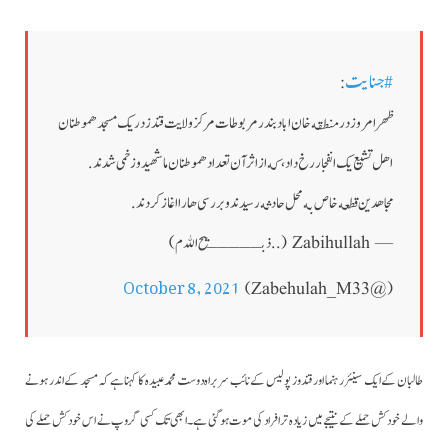
#جنایت
:
ظهر امروز در منطقه خان اباد بندر مربوطات مرکز ولایت قندز در یک مسجد هموطنان
اهل تشیع یک انفجار رخ داد، که از اثر آن تعداد هموطنان ما شهید و زخمی شدند.
مجاهدین قطعه خاص به محل حادثه رسیدند و بر رسی ها را اغاز کردند.
— Zabihullah (..ذبـــــیح الله م )
October 8, 2021
(@Zabehulah_M33)
طالبان کے ایک سینئر رہنما اور قندوز پولیس کے نائب سربراہ دوست محمد عبیدہ کا کہنا ہے کہ مسجد کے اندر ہونے
والے خودکش حملے کے نتیجے میں زیادہ تر افراد کی موت ہو گئی ہے۔
ابھی تک کسی گروپ نے اس خودکش حملے کی