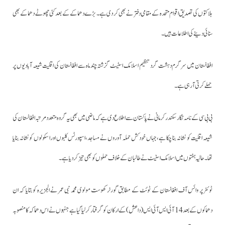
ہلاکتوں کی تصدیق اقوام متحدہ کے مقامی دفتر نے بھی کر دی ہے۔
بڑے دھماکے کے بعد کئی چھوٹے دھماکے بھی
سنائی دینے کی اطلاعات ہیں۔
افغانستان میں سرگرم دہشت گرد تنظیم اسلامک اسٹیٹ گزشتہ چند ماہ سے افغانستان کی اقلیت شیعہ آبادیوں پر
حملے کرتی آرہی ہے۔
بی بی سی کے نامہ نگارسکندر کرمانی نے پاکستان سے اطلاع دی ہے کہ ماضی میں بھی یہ گروہ متعدد مرتبہ افغانستان کی
شیعہ اقلیت کو نشانہ بنا چکا ہے،جہاں خودکش حملہ آوروں نے مساجد،اسپورٹس کلبوں اورا سکولوں کو نشانہ بنایا
تھا۔
حالیہ ہفتوں میں اسلامک اسٹیٹ نے طالبان کے خلاف حملوں کو بھی تیز کر دیا ہے۔
ٹوئٹر پر وائس آف افغانستان کے ٹوئٹ کے مطابق گورنر کھوست مولوی محمد نبی عمر نے الجزیرہ کو بتایا کہ ان
دھماکوں کے بعد 14 آئی ایس آئی ایس (داعش) کے ارکان کو گرفتارکرلیا گیا ہے جنہوں نے اس دھماکہ کا منصوبہ