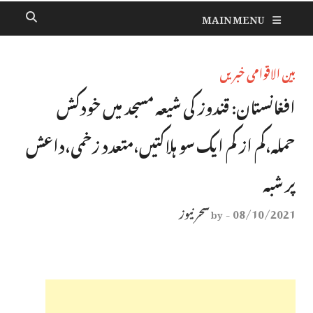
MAIN MENU
بین الاقوامی خبریں
افغانستان: قندوز کی شیعہ مسجد میں خودکش
حملہ،کم از کم ایک سو ہلاکتیں،متعدد زخمی،داعش
پر شبہ
08/10/2021
سحر نیوز
by
-