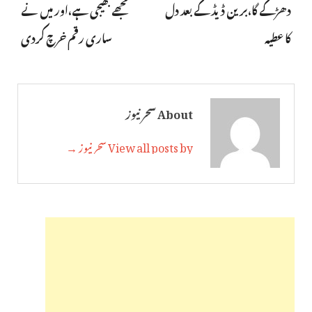
دھڑکے گا،برین ڈیڈ کے بعد دل
مجھے بھیجی ہے،اور میں نے
کا عطیہ
ساری رقم خرچ کردی
About سحر نیوز
View all posts by سحر نیوز →