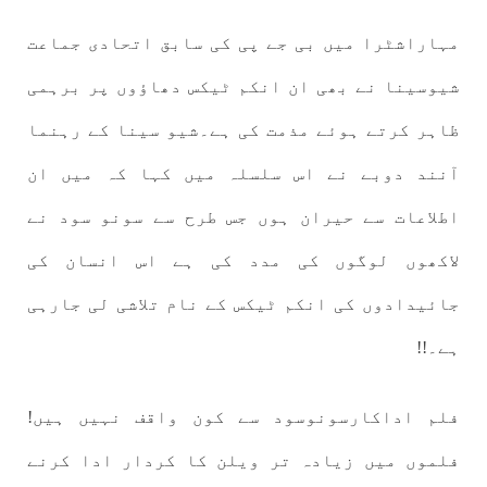
مہاراشٹرا میں بی جے پی کی سابق اتحادی جماعت
شیوسینا نے بھی ان انکم ٹیکس دھاؤوں پر برہمی
ظاہر کرتے ہوئے مذمت کی ہے۔شیو سینا کے رہنما
آنند دوبے نے اس سلسلہ میں کہا کہ میں ان
اطلاعات سے حیران ہوں جس طرح سے سونو سود نے
لاکھوں لوگوں کی مدد کی ہے اس انسان کی
جائیدادوں کی انکم ٹیکس کے نام تلاشی لی جارہی
ہے۔!!
فلم اداکارسونوسود سے کون واقف نہیں ہیں!
فلموں میں زیادہ تر ویلن کا کردار ادا کرنے