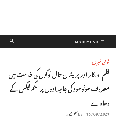
MAIN MENU
قومی خبریں
فلم اداکار اور پریشان حال لوگوں کی خدمت میں
مصروف سونوسود کی جائیدادوں پر انکم ٹیکس کے
دھاوے
15/09/2021
سحر نیوز
by
-