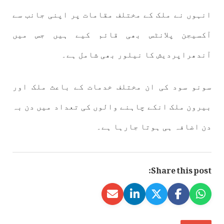
انہوں نے ملک کے مختلف مقامات پر اپنی جانب سے
آکسیجن پلانٹس بھی قائم کیے ہیں جس میں
آندھراپردیش کا نیلور بھی شامل ہے۔
سونو سود کی ان مختلف خدمات کے باعث ملک اور
بیرون ملک انکے چاہنے والوں کی تعداد میں دن بہ
دن اضافہ ہی ہوتا جارہا ہے۔
Share this post: