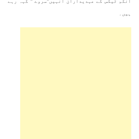
انکم ٹیکس کے عہدیداران انہیں
"سروے ” کہہ رہے
ہیں۔