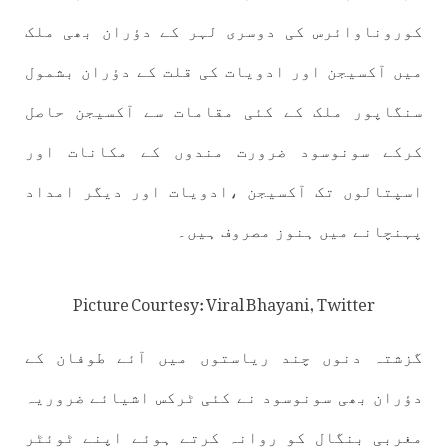
کوروناوائرس کی دوسری لہر کے دؤران بھی ملک
میں آکسیجن اور ادویات کی قلت کے دؤران بشمول
سنگاپور ملک کے کئی مقامات سے آکسیجن حاصل
کرکے سونوسود ضرورت مندوں کے مکانات اور
اسپتالوں تک آکسیجن ،ادویات اور دیگر امداد
پہنچانے میں ہنوز مصروف ہیں۔
Picture Courtesy: Viral Bhayani, Twitter
گزشتہ دنوں چند ریاستوں میں آئے طوفان کے
دؤران بھی سونوسود نے کئی ٹرکس اشیائے ضروریہ
مغربی بنگال کو روانہ کرتے ہوئے اپنے ٹوئٹر