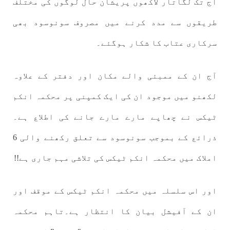
آج تک لگاتار لاکھوں پریشان حال لوگوں کی مختلف
طریقوں سے مدد کرنے میں مصروف سونوسود بھی
سرکاری عتاب کا شکار ہوگئے
۔
آج ان کے ممبئی والے مکان اور دفتر کے علاوہ
لکھنو میں موجود ان کی ایک کمپنی پر محکمہ انکم
ٹیکس نے چھاپے مارے مارے جانے کی اطلاع ہے۔
ذرائع کے بموجب سونوسود سے تعلق رکھنے والی 6
املاک میں محکمہ انکم ٹیکس کی تلاشی مہم جاری ہے!!
اور اس سلسلہ میں محکمہ انکم ٹیکس کے موقف اور
ان کے آفیشل بیان کا انتظار ہے۔تاہم محکمہ