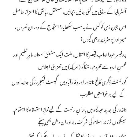
آسٹریلیا کے سڈنی میں کئی جانیں بچائیں، مستقل رہائش کا اعزاز حاصل
اس جین زی کو کس نے یہ سب سکھایا؟ احتجاج کے دوران نعروں،
میمز اور پوسٹرز پر برہمی کیوں؟
پروفیسر عبدالوہاب قیصر کا انتقال، ملت ایک مشفق استاد، ماہرِتعلیم اور
محسنِ اردو سے محروم، شکاگو (امریکہ) میں تعزیتی اجلاس
گورنمنٹ ڈگری کالج تانڈور اور وقارآباد میں گیسٹ لیکچررز کی جائیدادوں
کے لیے درخواستیں مطلوب
تانڈور کی جدید عیدگاہ میں بارانِ رحمت کے لیےنمازِ استسقاء کا اہتمام,
سینکڑوں فرزند اسلام کی شرکت, برادران وطن بھی پہنچے
تلنگانہ : شاہ آباد میں 6 ا فراد کا قتل کرنے والے راجکمار کی نعش