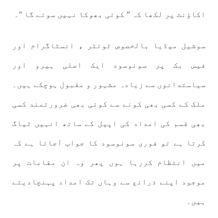
اکاؤنٹ پر لکھا کہ ” کوئی بھوکا نہیں سوئے گا "۔
سوشیل میڈیا بالخصوص ٹوئٹر ، انسٹاگرام اور
فیس بک پر سونوسود ایک اصلی ہیرو اور
سیاستدانوں سے زیادہ مشہور و مقبول ہوچکے ہیں۔
ملک کے کسی بھی کونے سے کوئی بھی ضرورتمند کسی
بھی قسم کی امداد کی اپیل کے ساتھ انہیں ٹیاگ
کرتا ہے تو فوری سونوسود کا جواب آجاتا ہے کہ
میں انتظام کررہا ہوں پھر وہ ان مقامات پر
موجود اپنے ذرائع سے وہاں تک امداد پہنچادیتے
ہیں۔