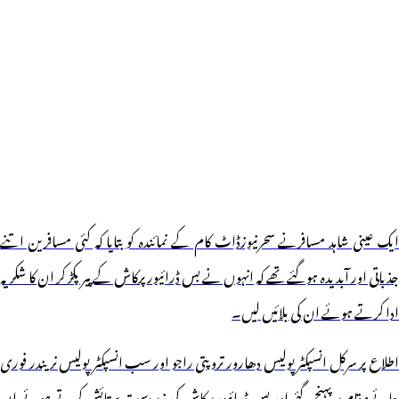
ایک عینی شاہد مسافرنے سحرنیوزڈاٹ کام کے نمائندہ کو بتایا کہ کئی مسافرین اتنے
جذباتی اور آبدیدہ ہوگئے تھے کہ انہوں نے بس ڈرائیور پرکاش کے پیر پکڑ کر ان کا شکریہ
ادا کرتے ہوئے ان کی بلائیں لیں۔
اطلاع پر سرکل انسپکٹر پولیس دھارور تروپتی راجو اور سب انسپکٹر پولیس نریندر فوری
جائےمقام پر پہنچ گئے اور بس ڈرائیور پرکاش کی زبردست ستائش کرتے ہوئے ان