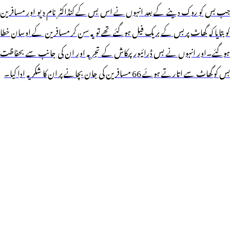
جب بس کو روک دینے کے بعد انہوں نے اس بس کے کنڈاکٹر نام دیو اور مسافرین
کو بتایا کہ گھاٹ پر بس کے بریک فیل ہوگئے تھے تو یہ سن کر مسافرین کے اوسان خطا
ہوگئے۔اور انہوں نے بس ڈرائیور پرکاش کے تجربہ اور ان کی جانب سے بحفاظت
بس کو گھاٹ سے اتارتے ہوئے 66 مسافرین کی جان بچانے پر ان کا شکریہ ادا کیا۔