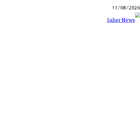
Ski
11/08/2026
t
conten
Saher News
نیوز پورٹل