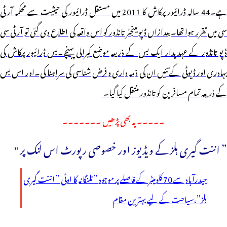
ہے۔44 سالہ ڈرائیور پرکاش کا 2011 میں مستقل ڈرائیور کی حیثیت سے محکمہ آر ٹی
سی میں تقرر ہوا تھا۔بعدازاں ڈپو مینجئر تانڈور کو اس واقعہ کی اطلاع دی گئی تو آر ٹی سی
ڈپو تانڈور کے عہدیدار ایک بس کے ذریعہ موضع کیرالی پہنچے۔بس ڈرائیور پرکاش کی
بہادری اور ڈیوٹی کے تئیں ان کی ذمہ داری و فرض شناسی کی سراہنا کی۔اور اس بس
کے ذریعہ تمام مسافرین کو تانڈور منتقل کیا گیا۔
۔۔۔۔۔ یہ بھی پڑھیں ۔۔۔۔۔۔۔
” اننت گیری ہلز کے ویڈیوز اور خصوصی رپورٹ اس لنک پر "
حیدرآباد سے 70 کلومیٹر کے فاصلے پر موجود ” تلنگانہ کا اوٹی ” اننت گیری
ہلز”،سیاحت کے لیے بہترین مقام