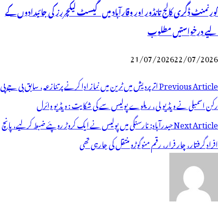
گورنمنٹ ڈگری کالج تانڈور اور وقارآباد میں گیسٹ لیکچررز کی جائیدادوں کے
لیے درخواستیں مطلوب
21/07/2026
22/07/2026
وسٹوں
Previous Article
اتر پردیش میں ٹرین میں نماز ادا کرنے پر تنازعہ، سابق بی جے پی
ی
رکن اسمبلی نے ویڈیو لی، ریلوے پولیس سے کی شکایت : ویڈیو وائرل
یویگیشن
Next Article
حیدرآباد: نارسنگی میں پولیس نے ایک کروڑ روپئے ضبط کرلیے، پانچ
افراد گرفتار، چار فرار، رقم منوگوڑو منتقل کی جارہی تھی