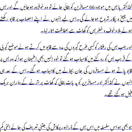
کنڈاکٹر یا بس میں موجود 66 مسافرین کو بتائی جائے تو وہ خوفزدہ ہوجائیں گے اور بس
میں چیخ و پکار شروع ہوجائے گی۔اس لیے انہوں نے اپنے اعصاب پر قابو رکھتے
ہوئے بلاء خوف و خطر بس کو گھاٹ سے بحفاظت اتار لیا۔
اور جب بس کی رفتار کوکسی طرح گیروں کی مدد سے قابو میں کرتے ہوئے موضع کیرلی
کے قریب بس کو روکنے میں کامیاب ہوگئے تو خود انہیں بھی اطمینان ہوا کہ وہ بس پر
قابو پاتے ہوئے مسافروں کی جان بچانے میں کامیاب ہوگئے۔اس کے بعد ہی
انہوں نے کنڈاکٹر اور مسافرین کو یہ بات بتائی کہ گھاٹ پر اترنے کے دؤران بریک
فیل ہوگئے تھے۔
جو بھی ہواس سلسلہ میں اس بس کے ڈرائیور پرکاش کی جتنی تعریف کی جائے اتنی کم