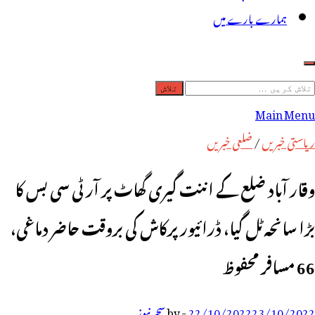
ہمارے بارے میں
لاش
ریں
Main Menu
رائے:
ریاستی خبریں
/
ضلعی خبریں
وقار آباد ضلع کے اننت گیری گھاٹ پر آر ٹی سی بس کا
بڑا سانحہ ٹل گیا، ڈرائیور پرکاش کی بروقت حاضر دماغی،
66 مسافر محفوظ
23/10/2022
22/10/2022
-
by
سحر نیوز