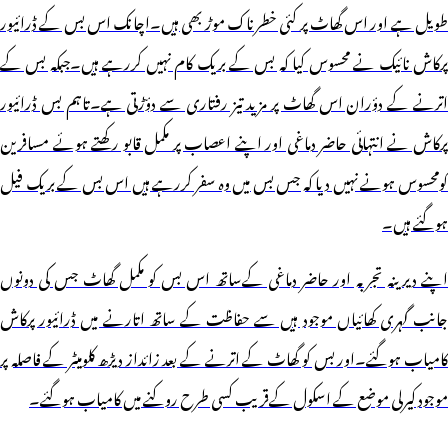
طویل ہے اور اس گھاٹ پر کئی خطرناک موڑ بھی ہیں۔اچانک اس بس کے ڈرائیور
پرکاش نائیک نے محسوس کیا کہ بس کے بریک کام نہیں کررہے ہیں۔جبکہ بس کے
اترنے کے دؤران اس گھاٹ پر مزید تیز رفتاری سے دؤڑتی ہے۔تاہم بس ڈرائیور
پرکاش نے انتہائی حاضر دماغی اور اپنے اعصاب پر مکمل قابو رکھتے ہوئے مسافرین
کومحسوس ہونے نہیں دیا کہ جس بس میں وہ سفر کررہے ہیں اس بس کے بریک فیل
ہوگئے ہیں۔
اپنے دیرینہ تجربہ اور حاضر دماغی کےساتھ اس بس کو مکمل گھاٹ جس کی دونوں
جانب گہری کھائیاں موجود ہیں سے حفاظت کے ساتھ اتارنے میں ڈرائیور پرکاش
کامیاب ہوگئے۔اور بس کو گھاٹ کے اترنے کے بعد زائداز دیڑھ کلومیٹر کے فاصلہ پر
موجود کیرلی موضع کے اسکول کےقریب کسی طرح روکنے میں کامیاب ہوگئے۔