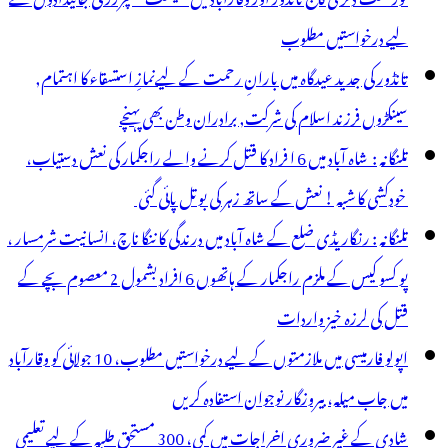
لیے درخواستیں مطلوب
تانڈور کی جدید عیدگاہ میں بارانِ رحمت کے لیےنمازِ استسقاء کا اہتمام,
سینکڑوں فرزند اسلام کی شرکت, برادران وطن بھی پہنچے
تلنگانہ : شاہ آباد میں 6 ا فراد کا قتل کرنے والے راجکمار کی نعش دستیاب،
خودکشی کا شبہ ! نعش کے ساتھ زہر کی بوتل پائی گئی
تلنگانہ : رنگاریڈی ضلع کے شاہ آباد میں درندگی کا ننگا ناچ، انسانیت شرمسار ،
پو کسو کیس کے ملزم راجکمار کے ہاتھوں 6 افراد بشمول 2 معصوم بچے کے
قتل کی لرزہ خیز واردات
اپولو فارمیسی میں ملازمتوں کے لیے درخواستیں مطلوب، 10 جولائی کو وقارآباد
میں جاب میلہ، بیروزگار نوجوان استفادہ کریں
شادی کے غیر ضروری اخراجات میں کمی، 300 مستحق طلبہ کے لیے تعلیمی