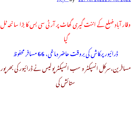
وقار آباد ضلع کے اننت گیری گھاٹ پر آر ٹی سی بس کا بڑا سانحہ ٹل
گیا
ڈرائیور پرکاش کی بروقت حاضر دماغی،
66
مسافر محفوظ
مسافرین،سرکل انسپکٹر و سب انسپکٹر پولیس نے ڈرائیور کی بھرپور
ستائش کی