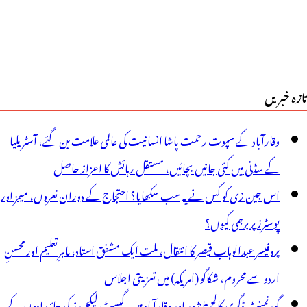
تازہ خبریں
وقارآباد کے سپوت رحمت پاشا انسانیت کی عالمی علامت بن گئے، آسٹریلیا
کے سڈنی میں کئی جانیں بچائیں، مستقل رہائش کا اعزاز حاصل
اس جین زی کو کس نے یہ سب سکھایا؟ احتجاج کے دوران نعروں، میمز اور
پوسٹرز پر برہمی کیوں؟
پروفیسر عبدالوہاب قیصر کا انتقال، ملت ایک مشفق استاد، ماہرِتعلیم اور محسنِ
اردو سے محروم، شکاگو (امریکہ) میں تعزیتی اجلاس
گورنمنٹ ڈگری کالج تانڈور اور وقارآباد میں گیسٹ لیکچررز کی جائیدادوں کے