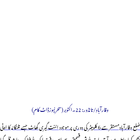
وقارآباد/تانڈور: 22۔اکتوبر (سحرنیوزڈاٹ کام)
ضلع وقارآبادمستقر سے 6 کلومیٹر کی دوری پر موجود اننت گیری گھاٹ جسے تلنگانہ کا اوٹی
بھی کہا جاتا ہے پر آج رات خوش قسمتی سے اس وقت ایک خوفناک حادثہ ٹل گیا