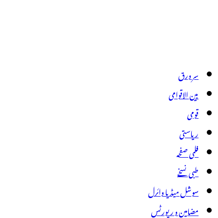
سر ورق
بین الاقوامی
قومی
ریاستی
فلمی صفحہ
طبی نسخے
سوشل میڈیا وائرل
مضامین و رپورٹس