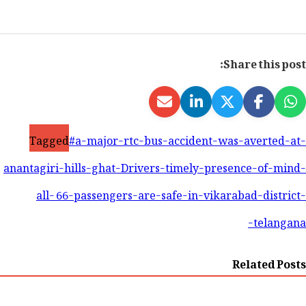
Share this post:
Tagged
#a-major-rtc-bus-accident-was-averted-at-
anantagiri-hills-ghat-Drivers-timely-presence-of-mind-
all- 66-passengers-are-safe-in-vikarabad-district-
telangana-
Related Posts