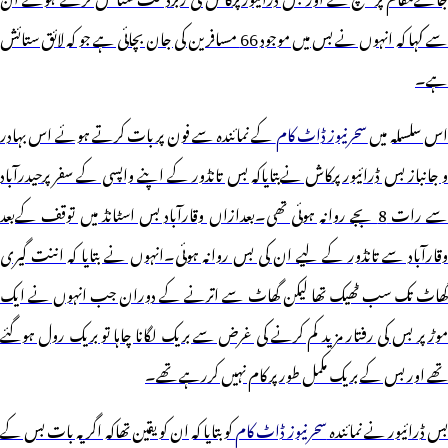
سے کہا کہ انہوں نے بس میں موجود 66 مسافرین کی جان بچائی ہے جو کہ لائق ستائش
ہے۔
س سلسلہ میں
سحرنیوز ڈاٹ کام
کے نمائندہ سے فون پر بات کرتے ہوئے اس بہادر
و جانباز بس ڈرائیور پرکاش نےبتایاکہ بس تانڈور کے اپنے واپسی کے سفر پرحیدرآباد
سے رات 8 بجے روانہ ہوئی تھی۔بعدازاں وقارآباد بس اسٹانڈ میں توقف کےبعد
وقارآباد سے تانڈور کے لیے ان کی بس روانہ ہوئی۔انہوں نے بتایا کہ اننت گیری
گھاٹ تک سب ٹھیک تھا لیکن گھاٹ سے اترنے کے دوران جب انہوں نے ایک
موڑ پر بس کی رفتار مزید کم کرنے کی غرض سے بریک لگانا چاہا تو بریک رول ہوگئے
تھے اور بس کے بریک مکمل طورپر کام نہیں کررہے تھے۔
س ڈرائیور نے نمائندہ
سحرنیوز ڈاٹ کام
کو بتایا کہ ان کو یقین تھاکہ اگر یہ بات بس کے