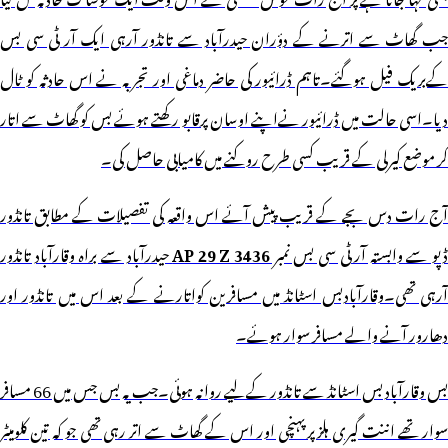
جب گھاٹ سے اترنے کے دؤران حیدرآباد سے تانڈور آرہی ایک آر ٹی سی بس
کےبریک فیل ہوگئے۔تاہم ڈرائیور کی حاضر دماغی اور تجربہ نے اس حادثہ کو ٹال
دیا۔اسی حالت میں ڈرائیور نےاپنے اوسان پرقابو رکھتے ہوئے بس کو گھاٹ سے اتار
کر موضع کیرلی کے قریب کسی طرح روکنے میں کامیابی حاصل کی۔
آج رات دس بجے کے قریب پیش آئے اس واقعہ کی تفصیلات کے مطابق تانڈور
ڈپو سے وابستہ آر ٹی سی بس نمبر
AP 29 Z 3436
حیدرآباد سے براہ وقارآباد تانڈور
آرہی تھی۔وقارآبادبس اسٹانڈ میں مسافرین کواتارنے کے بعد اس میں تانڈور اور
دھارور آنے والے مسافر سوار ہوئے۔
بس وقارآباد بس اسٹانڈ سے تانڈور کےلیے روانہ ہوئی۔جب یہ بس جس میں 66 مسافر
سوار تھے اننت گیری ہلز پرپہنچی اور اس کے گھاٹ سے اتر رہی تھی جو کہ تین کلومیٹر