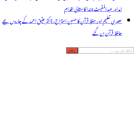
امداد، عبدالمقیت چندا کا مثالی اقدام
عصری تعلیم اور حفظِ قرآن کا حسین امتزاج، ڈاکٹر عتیق احمد کے چاروں بچے
حافظِ قرآن بن گئے
لاش
ریں
رائے: