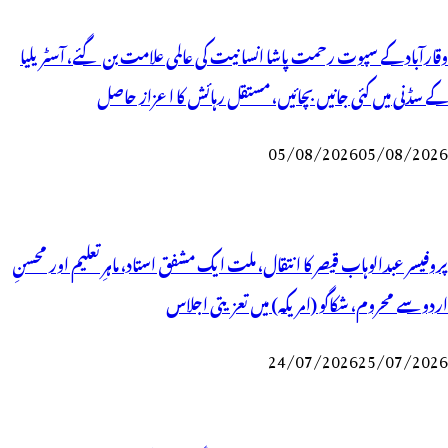
وقارآباد کے سپوت رحمت پاشا انسانیت کی عالمی علامت بن گئے، آسٹریلیا
کے سڈنی میں کئی جانیں بچائیں، مستقل رہائش کا اعزاز حاصل
05/08/2026
05/08/2026
پروفیسر عبدالوہاب قیصر کا انتقال، ملت ایک مشفق استاد، ماہرِتعلیم اور محسنِ
اردو سے محروم، شکاگو (امریکہ) میں تعزیتی اجلاس
24/07/2026
25/07/2026